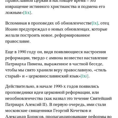
Православной Церкви в настоящее время – это
извращение истинного христианства и подмена его
ложным»
[lix]
.
Вспоминая в проповедях об обновленчестве
[lx]
, отец
Иоанн предупреждал о новых обновленцах, которые
желали построить новое, реформированное
православие.
Еще в 1990 году он, видя появляющиеся настроения
реформации, твердо с амвона возвестил наставление
Патриарха Пимена, выраженное в частной беседе,
чтобы мы свято хранили веру православную, «стиль
старый» и « церковнославянский язык»
[lxi]
.
Действительно, в начале 1990-х годов появились
проповедники идеи церковной реформации, или
неообновленчества (как назвал это течение Святейший
Патриарх Алексий II). В первую очередь, ими стали
московские священники Георгий Кочетков и
Александр Борисов, пропагандировавшие реформы во