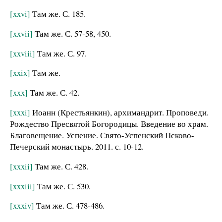
[xxvi]
Там же. С. 185.
[xxvii]
Там же. С. 57-58, 450.
[xxviii]
Там же. С. 97.
[xxix]
Там же.
[xxx]
Там же. С. 42.
[xxxi]
Иоанн (Крестьянкин), архимандрит. Проповеди.
Рождество Пресвятой Богородицы. Введение во храм.
Благовещение. Успение. Свято-Успенский Псково-
Печерский монастырь. 2011. с. 10-12.
[xxxii]
Там же. С. 428.
[xxxiii]
Там же. С. 530.
[xxxiv]
Там же. С. 478-486.