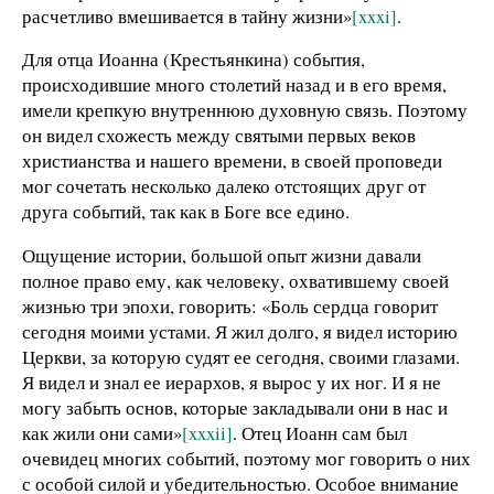
расчетливо вмешивается в тайну жизни»
[xxxi]
.
Для отца Иоанна (Крестьянкина) события,
происходившие много столетий назад и в его время,
имели крепкую внутреннюю духовную связь. Поэтому
он видел схожесть между с
вятыми первых веков
христианства и нашего времени, в своей проповеди
мог сочетать несколько далеко отстоящих друг от
друга событий, так как в Боге все едино.
Ощущение истории, большой опыт жизни давали
полное право ему, как человеку, охватившему своей
жизнью три эпохи, говорить: «Боль сердца говорит
сегодня моими устами. Я жил долго, я видел историю
Церкви, за которую судят ее сегодня, своими глазами.
Я видел и знал ее иерархов, я вырос у их ног. И я не
могу забыть основ, которые закладывали они в нас и
как жили они сами»
[xxxii]
. Отец Иоанн сам был
очевидец многих событий, поэтому мог говорить о них
с особой силой и убедительностью. Особое внимание