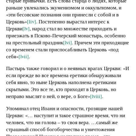
старые привычки. Есть слова старца о людях, которые
раньше увлекались экуменизмом и оккультизмом, и
«эти бесовские познания они принесли с собой и в
Церковь»
[liv]
. Постепенно вырастал интерес к
Церкви
[lv]
, народ стал во множестве приходить и
приезжать в Псково-Печерский монастырь, особенно
на престольный праздник
[lvi]
. Причем эти приходящие
со временем стали приспосабливать Церковь «под
себя»
[lvii]
.
Пастырь также говорил и о неявных врагах Церкви: «И
если прежде во все времена еретики обнаруживали
себя явно, то ныне Церковь наполнена еретиками
скрытыми. Это все те, кто приходят в Церковь, но
неправо мыслят о ней, о вере, о Боге»
[lviii]
.
Упоминал отец Иоанн и опасности, грозящие нашей
Церкви: «… наступит и такое страшное время, что ни
человек, что ни голова – то своя вера. …самый же
страшный способ богоборчества и уничтожения