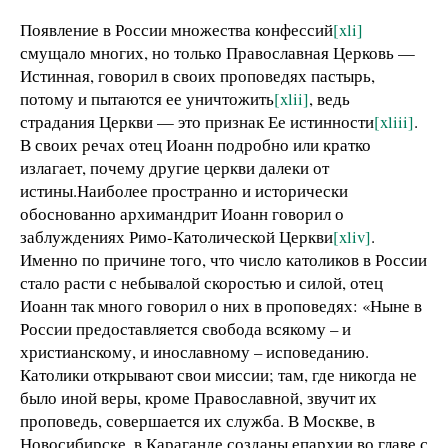
Появление в России множества конфессий
[xli]
смущало многих, но только Православная Церковь —
Истинная, говорил в своих проповедях пастырь,
потому и пытаются ее уничтожить
[xlii]
, ведь
страдания Церкви — это признак Ее истинности
[xliii]
.
В своих речах отец Иоанн подробно или кратко
излагает, почему другие церкви далеки от
истины.Наиболее пространно и исторически
обоснованно архимандрит Иоанн говорил о
заблуждениях Римо-Католической Церкви
[xliv]
.
Именно по причине того, что число католиков в России
стало расти с небывалой скоростью и силой, отец
Иоанн так много говорил о них в проповедях: «Ныне в
России предоставляется свобода всякому – и
христианскому, и инославному – исповеданию.
Католики открывают свои миссии; там, где никогда не
было иной веры, кроме Православной, звучит их
проповедь, совершается их служба. В Москве, в
Новосибирске, в Караганде созданы епархии во главе с