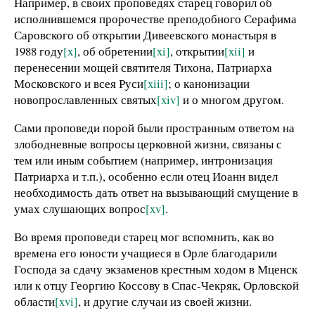
Например, в своих проповедях старец говорил об
исполнившемся пророчестве преподобного Серафима
Саровского об открытии Дивеевского монастыря в
1988 году
[x]
, об обретении
[xi]
, открытии
[xii]
и
перенесении мощей святителя Тихона, Патриарха
Московского и всея Руси
[xiii]
; о канонизации
новопрославленных святых
[xiv]
и о многом другом.
Сами проповеди порой были пространным ответом на
злободневные вопросы церковной жизни, связаны с
тем или иным событием (например, интронизация
Патриарха и т.п.), особенно если отец Иоанн видел
необходимость дать ответ на вызывающий смущение в
умах слушающих вопрос
[xv]
.
Во время проповеди старец мог вспомнить, как во
времена его юности учащиеся в Орле благодарили
Господа за сдачу экзаменов крестным ходом в Мценск
или к отцу Георгию Коссову в Спас-Чекряк, Орловской
области
[xvi]
, и другие случаи из своей жизни.