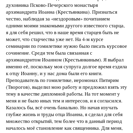
духовника Псково-Печерского монастыря
архимандрита Иоанна (Крестьянкина). Признаться
честно, наблюдая за «нездоровым» почитанием
одними моими знакомыми другого известного старца,
я для себя решил, что в наше время старцев быть не
может, что старчества уже нет. На 4-м курсе
семинарии по гомилетике нужно было писать курсовое
сочинение. Среди тем была связанная с
архимандритом Иоанном (Крестьянкиным). Я выбрал
именно её, поскольку моя супруга долгое время ездила
к отцу Иоанну, и у нас дома были его книги.
Преподаватель по гомилетике, иеромонах Питирим
(Творогов), выделил мою работу и предложил взять эту
тему в качестве дипломной работы. На тот момент у
меня и не было иных тем и интересов, и я согласился.
Казалось бы, всё очень банально. Но начав изучать
глубже жизнь и труды отца Иоанна, я сделал для себя
множество открытий, тем более что в данный период
началось моё становление как священника. Для меня,