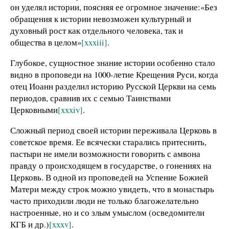
он уделял истории, поясняя ее огромное значение:«Без
обращения к истории невозможен культурный и
духовный рост как отдельного человека, так и
общества в целом»
[xxxiii]
.
Глубокое, сущностное знание истории особенно стало
видно в проповеди на 1000-летие Крещения Руси, когда
отец Иоанн разделил историю Русской Церкви на семь
периодов, сравнив их с семью Таинствами
Церковными
[xxxiv]
.
Сложный период своей истории переживала Церковь в
советское время. Ее всячески старались притеснить,
пастыри не имели возможности говорить с амвона
правду о происходящем в государстве, о гонениях на
Церковь. В одной из проповедей на Успение Божией
Матери между строк можно увидеть, что в монастырь
часто приходили люди не только благожелательно
настроенные, но и со злым умыслом (осведомители
КГБ и др.)
[xxxv]
.