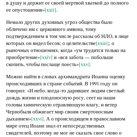
в душу и держит ее своей мертвой хваткой до полного
ее опустошения»
[xxii]
.
Немало других духовных угроз общества было
обличено им с церковного амвона, тому
подтверждением в том числе рассказы об НЛО, в лице
которых он видел бесов; о целительстве
[xxiii]
; о
рыночных отношениях, когда «ум трудится только на
приобретение»
[xxiv]
и «вся забота — побольше
скопить, чтобы послаще поесть»
[xxv]
.
Можно найти в словах архимандрита Иоанна оценку
происходивших в стране событий. В 1991 году он
говорил: «И небо, когда-то дарившее людям светлый
дождь жизни и плодоносную росу, сеет на наши
головы химическую отравляющую влагу, и ветер
Чернобыля обжигает мир своим смертоносным
дыханием»
[xxvi]
. А о происходящем в православном
мире отец Иоанн знал от непосредственных
свидетелей, поэтому не мог не сказать свое слово о