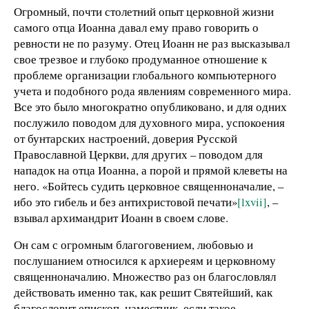
Огромный, почти столетний опыт церковной жизни
самого отца Иоанна давал ему право говорить о
ревности не по разуму. Отец Иоанн не раз высказывал
свое трезвое и глубоко продуманное отношение к
проблеме организации глобального компьютерного
учета и подобного рода явлениям современного мира.
Все это было многократно опубликовано, и для одних
послужило поводом для духовного мира, успокоения
от бунтарских настроений, доверия Русской
Православной Церкви, для других – поводом для
нападок на отца Иоанна, а порой и прямой клеветы на
него. «Бойтесь судить церковное священноначалие, –
ибо это гибель и без антихристовой печати»
[lxvii]
, –
взывал архимандрит Иоанн в своем слове.
Он сам с огромным благоговением, любовью и
послушанием относился к архиереям и церковному
священноначалию. Множество раз он благословлял
действовать именно так, как решит Святейший, как
благословит епископ, наместник, если такое