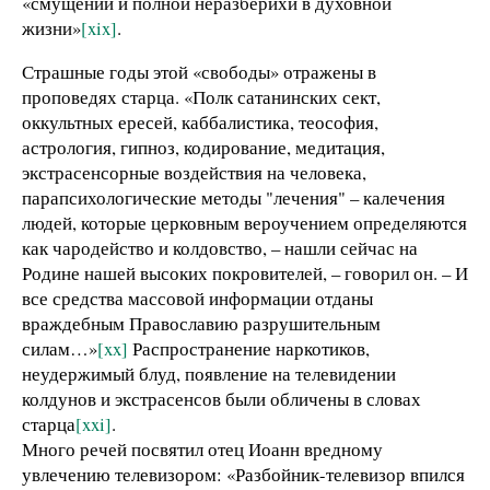
«смущений и полной неразберихи в духовной
жизни»
[xix]
.
Страшные годы этой «свободы» отражены в
проповедях старца. «Полк сатанинских сект,
оккультных ересей, каббалистика, теософия,
астрология, гипноз, кодирование, медитация,
экстрасенсорные воздействия на человека,
парапсихологические методы "лечения" – калечения
людей, которые церковным вероучением определяются
как чародейство и колдовство, – нашли сейчас на
Родине нашей высоких покровителей, – говорил он. –
И
все средства массовой информации отданы
враждебным Православию разрушительным
силам…»
[xx]
Распространение наркотиков,
неудержимый блуд, появление на телевидении
колдунов и экстрасенсов были обличены в словах
старца
[xxi]
.
Много речей посвятил отец Иоанн вредному
увлечению телевизором: «Разбойник-телевизор впился