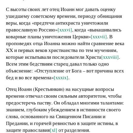
С высоты своих лет отец Иоанн мог давать оценку
ушедшему советскому времени, периоду обнищания
веры, когда «предтечи антихриста уничтожили
православную Россию»
[xxxvi]
, когда «вынашивались
коварные планы уничтожения Церкви»
[xxxvii]
. В
проповедях отца Иоанна можно найти сравнение века
XX и первых веков христианства по тем мучениям,
которые испытывали последователи Христа
[xxxviii]
.
Всем этим бедствиям старец давал только одно
объяснение: «
Отступление от Бога – вот причина всех
бед и во все времена»
[xxxix]
.
Отец Иоанн (Крестьянкин) на насущные вопросы
времени отвечал своим сильным авторитетом, чтобы
предостеречь паству. Он о
бладал многими талантами:
знанием, глубоким убеждением в истинности своего
слова, основанного на Священном Писании и
Предании, и горячей ревностью в защите истины, в
защите православия
[xl]
от разделения.