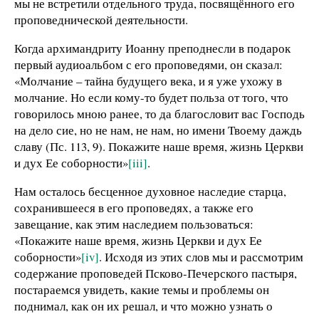
мы не встретили отдельного труда, посвящённого его
проповеднической деятельности.
Когда архимандриту Иоанну преподнесли в подарок
первый аудиоальбом с его проповедями, он сказал:
«Молчание – тайна будущего века, и я уже ухожу в
молчание. Но если кому-то будет польза от того, что
говорилось мною ранее, то да благословит вас Господь
на дело сие, но не нам, не нам, но имени Твоему даждь
славу (Пс. 113, 9). Покажите наше время, жизнь Церкви
и дух Ее соборности»
[iii]
.
Нам осталось бесценное духовное наследие старца,
сохранившееся в его проповедях, а также его
завещание, как этим наследием пользоваться:
«Покажите наше время, жизнь Церкви и дух Ее
соборности»
[iv]
. Исходя из этих слов мы и рассмотрим
содержание проповедей Псково-Печерского пастыря,
постараемся увидеть, какие темы и проблемы он
поднимал, как он их решал, и что можно узнать о