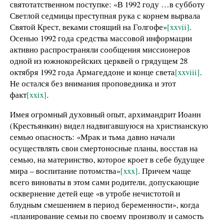
святотатственном поступке: «В 1992 году …в субботу
Светлой седмицы преступная рука с корнем вырвала
Святой Крест, веками стоящий на Голгофе»
[xxvii]
.
Осенью 1992 года средства массовой информации
активно распространяли сообщения миссионеров
одной из южнокорейских церквей о грядущем 28
октября 1992 года Армагеддоне и конце света
[xxviii]
.
Не остался без внимания проповедника и этот
факт
[xxix]
.
Имея огромный духовный опыт, архимандрит Иоанн
(Крестьянкин) видел надвигавшуюся на христианскую
семью опасность: «Мрак и тьма давно начали
осуществлять свои смертоносные планы, восстав на
семью, на материнство, которое кроет в себе будущее
мира – воспитание потомства»
[xxx]
. Причем чаще
всего виноваты в этом сами родители, допускающие
осквернение детей еще «в утробе нечистотой и
блудным смешением в период беременности», когда
«планирование семьи по своему произволу и самость