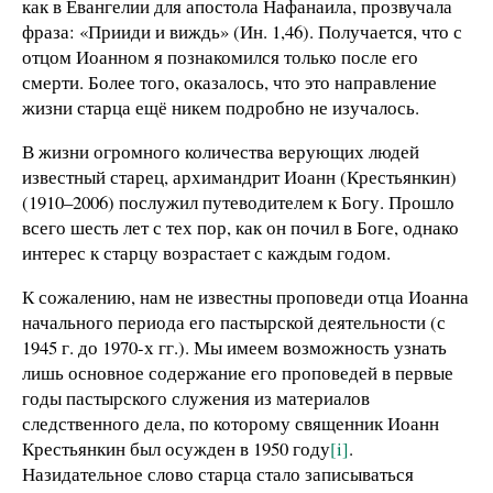
как в Евангелии для апостола Нафанаила, прозвучала
фраза: «Прииди и виждь» (Ин. 1,46). Получается, что с
отцом Иоанном я познакомился только после его
смерти. Более того, оказалось, что это направление
жизни старца ещё никем подробно не изучалось.
В жизни огромного количества верующих людей
известный старец, архимандрит Иоанн (Крестьянкин)
(1910–2006) послужил путеводителем к Богу. Прошло
всего шесть лет с тех пор, как он почил в Боге, однако
интерес к старцу возрастает с каждым годом.
К сожалению, нам не известны проповеди отца Иоанна
начального периода его пастырской деятельности (с
1945 г. до 1970-х гг.). Мы имеем возможность узнать
лишь основное содержание его проповедей в первые
годы пастырского служения из материалов
следственного дела, по которому священник Иоанн
Крестьянкин был осужден в 1950 году
[i]
.
Назидательное слово старца стало записываться