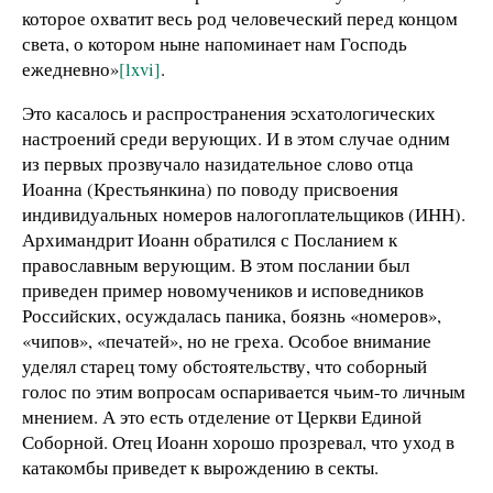
которое охватит весь род человеческий перед концом
света, о котором ныне напоминает нам Господь
ежедневно»
[lxvi]
.
Это касалось и распространения эсхатологических
настроений среди верующих. И в этом случае одним
из первых прозвучало назидательное слово отца
Иоанна (Крестьянкина) по поводу присвоения
индивидуальных номеров налогоплательщиков (ИНН).
Архимандрит
Иоанн обратился с Посланием к
православным верующим. В этом послании был
приведен пример новомучеников и исповедников
Российских, осуждалась паника, боязнь «номеров»,
«чипов», «печатей», но не греха. Особое внимание
уделял старец тому обстоятельству, что соборный
голос по этим вопросам оспаривается чьим-то личным
мнением. А это есть отделение от Церкви Единой
Соборной. Отец Иоанн хорошо прозревал, что уход в
катакомбы приведет к вырождению в секты.