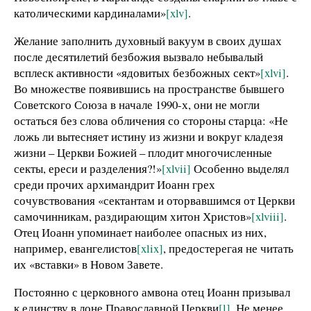
католическими кардиналами»
[xlv]
.
Желание заполнить духовный вакуум в своих душах
после десятилетий безбожия вызвало небывалый
всплеск активности «ядовитых безбожных сект»
[xlvi]
.
Во множестве появившись на пространстве бывшего
Советского Союза в начале 1990-х, они не могли
остаться без слова обличения со стороны старца: «Не
ложь ли вытесняет истину из жизни и вокруг кладезя
жизни – Церкви Божией – плодит многочисленные
секты, ереси и разделения?!»
[xlvii]
Особенно выделял
среди прочих архимандрит Иоанн грех
сочувствования «сектантам и оторвавшимся от Церкви
самочинникам, раздирающим хитон Христов»
[xlviii]
.
Отец Иоанн упоминает наиболее опасных из них,
например, евангелистов
[xlix]
, предостерегая не читать
их «вставки» в Новом Завете.
Постоянно с церковного амвона отец Иоанн призывал
к единству в лоне Православной Церкви
[l]
. Не менее