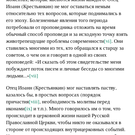
Иоанн (Крестьянкин) не мог оставаться немым
относительно тех вопросов, которые поднимались в
его эпоху. Болезненные явления того периода
потребовали от проповедника отложить на время
обычный способ проповеди и за исходную точку взять
животрепещущие проблемы современности
[vi]
. Они
ставились многими из тех, кто обращался к старцу за
советом, о чем он и говорит в одной из своих
проповедей: «И сказать об этом свидетельстве меня
побуждает поток писем и личные беседы со многими
людьми...»
[vii]
Отец Иоанн (Крестьянкин) мог наставлять паству,
казалось бы, в простых вопросах (порядок
причастия
[viii]
, необходимость молитвы перед
иконами
[ix]
и т.п.). Много говорилось им о том, что
происходит в церковной жизни нашей Русской
Православной Церкви, чтобы никто не оказывался в
стороне от происходящих внутрицерковных событий.