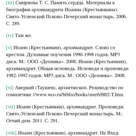
[iii]
Смирнова Т. С. Память сердца. Материалы к
биографии архимандрита Иоанна (Крестьянкина).
Свято-Успенский Псково-Печерский монастырь. 2006.
С. 289.
[iv]
Там же.
[v]
Иоанн (Крестьянкин), архимандрит. Слово со
крестом. Духовные поучения 1990-1998 годов. MP3
диск. М.: ООО «Деоника». 2008; Иоанн (Крестьянкин),
архимандрит. Общая исповедь. Исповеди и проповеди
1982-1992 годов. MP3 диск. М.: ООО «Деоника». 2008;
[vi]
Аверкий (Таушев), архиепископ. Руководство по
гомилетике //www.wco.ru/biblio/books/aver6/H02-T.htm.
[vii]
Иоанн (Крестьянкин), архимандрит. Проповеди.
Свято-Успенский Псково-Печерский монастырь. М.:
Отчий дом. 2011. С. 291.
[viii]
Иоанн (Крестьянкин), архимандрит. На Вход