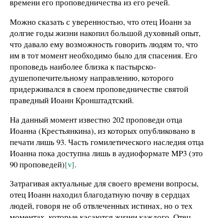
времени его проповедничества из его речей.
Можно сказать с уверенностью, что отец Иоанн за
долгие годы жизни накопил большой духовный опыт,
что давало ему возможность говорить людям то, что
им в тот момент необходимо было для спасения. Его
проповедь наиболее близка к пастырско-
душепопечительному направлению, которого
придерживался в своем проповедничестве святой
праведный Иоанн Кронштадтский.
На данный момент известно 202 проповеди отца
Иоанна (Крестьянкина), из которых опубликовано в
печати лишь 93. Часть гомилетического наследия отца
Иоанна пока доступна лишь в аудиоформате MP3 (это
90 проповедей)
[v]
.
Затрагивая актуальные для своего времени вопросы,
отец Иоанн находил благодатную почву в сердцах
людей, говоря не об отвлеченных истинах, но о тех
моментах, которые касаются жизни каждого. Отец