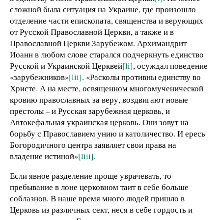
сложной была ситуация на Украине, где произошло
отделение части епископата, священства и верующих
от Русской Православной Церкви, а также и в
Православной Церкви Зарубежом.
Архимандрит
Иоанн в любом слове старался подчеркнуть единство
Русской и Украинской Церквей
[li]
, осуждал поведение
«зарубежников»
[lii]
. «Расколы противны единству во
Христе. А на месте, освященном многомученической
кровию православных за веру, воздвигают новые
престолы – и Русская зарубежная церковь, и
Автокефальная украинская церковь. Они зовут на
борьбу с Православием унию и католичество. И ересь
Богородичного центра заявляет свои права на
владение истиной»
[liii]
.
Если явное разделение проще уврачевать, то
пребывание в лоне церковном таит в себе больше
соблазнов. В наше время много людей пришло в
Церковь из различных сект, неся в себе гордость и