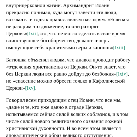
внутрицерковной жизни. Архимандрит Иоанн
прекрасно понимал, куда могут завести эти люди,
воззвал в те годы к православным пастырям:
«Если мы
не разорим это движение, то они разорят
Церковь»
[lxii]
,«то, что не могло сделать в свое время
воинствующее богоборчество, делают теперь
именующие себя хранителями веры и канонов»
[lxiii]
.
Батюшка объяснял людям, что диавол проводит работу
«отделения христианства от Церкви. Он-то знает, что
без Церкви люди все равно дойдут до безбожия»
[lxiv]
,
но «спасение можно обрести только в Кафолической
Церкви»
[lxv]
.
Говорил всем приходящим отец Иоанн, что все мы,
«даже и те, кто уже давно в ограде Церкви,
испытываемся сейчас силой всяких соблазнов, и в том
числе силой нового религиозного сознания ложной
христианской духовности. И во всем этом является
апокалиптический образ великого отступления,