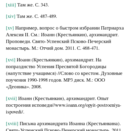
[xiii]
Там же. С. 343.
[xiv]
Там же. С. 487-489.
[xv]
Например, вопрос о быстром избрании Патриарха
Алексия II. См.: Иоанн (Крестьянкин), архимандрит.
Проповеди. Свято-Успенский Псково-Печерский
монастырь. М.: Отчий дом. 2011. С. 468-471.
[xvi]
Иоанн (Крестьянкин), архимандрит. На
попразднство Успения Пресвятой Богородицы
(напутствие учащимся) //Слово со крестом. Духовные
поучения 1990-1998 годов. MP3 диск. М.: ООО
«Деоника». 2008.
[xvii]
Иоанн (Крестьянкин), архимандрит. Опыт
построения исповеди//www.ioann.org/opyit-postroeniya-
ispovedi/.
[xviii]
Письма архимандрита Иоанна (Крестьянкина).
Свято-Успенский Псково-Печерский монастырь. 2011.