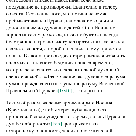
послушание не противоречит Евангелию и голосу
совести. Осознание того, что истина на земле
пребывает лишь в Церкви, наполняет его речи и
доносится им до духовных детей. Отец Иоанн не
терпел никаких расколов, никаких бунтов и всегда
бесстрашно и грозно выступал против них, хотя знал,
сколько клеветы, а порой и ненависти ему придется
испить. В своих проповедях старец пытался избавить
пасомых от главного бедствия нашего времени,
которое заключается «в исключительной духовной
слепоте людей». «
Для стяжания же духовного разума
нужно прежде всего послушание разуму Вселенской
Православной Церкви»
[lxviii]
,– говорил он.
Таким образом, желание архимандрита Иоанна
(Крестьянкина), чтобы через публикацию его
проповедей люди увидели то «время, жизнь Церкви и
дух Ее соборности»
[lxix]
, раскрывает как
историческую ценность, так и апологетический