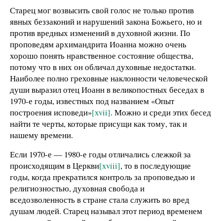
Старец мог возвысить свой голос не только против
явных беззаконий и нарушений закона Божьего, но и
против вредных изменений в духовной жизни. По
проповедям архимандрита Иоанна можно очень
хорошо понять нравственное состояние общества,
потому что в них он обличал духовные недостатки.
Наиболее полно греховные наклонности человеческой
души выразил отец Иоанн в великопостных беседах в
1970-е годы, известных под названием «Опыт
построения исповеди»
[xvii]
. Можно и среди этих бесед
найти те черты, которые присущи как тому, так и
нашему времени.
Если 1970-е — 1980-е годы отличались слежкой за
происходящим в Церкви
[xviii]
, то в последующие
годы, когда прекратился контроль за проповедью и
религиозностью, духовная свобода и
вседозволенность в стране стала служить во вред
душам людей. Старец называл этот период временем