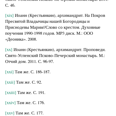
С. 46.
[xix]
Иоанн (Крестьянкин), архимандрит. На Покров
Пресвятой Владычицы нашей Богородицы и
Приснодевы Марии//Слово со крестом. Духовные
поучения 1990-1998 годов. MP3 диск. М.: ООО
«Деоника». 2008.
[xx]
Иоанн (Крестьянкин), архимандрит. Проповеди.
Свято-Успенский Псково-Печерский монастырь. М.:
Отчий дом. 2011. С. 96-97.
[xxi]
Там же. С. 186-187.
[xxii]
Там же. С. 92.
[xxiii]
Там же. С. 191.
[xxiv]
Там же. С. 176.
[xxv]
Там же. С. 177.