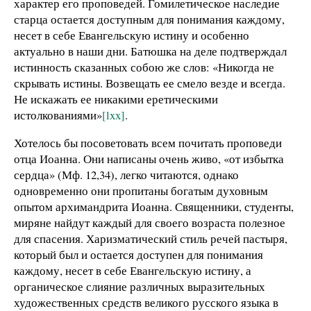
характер его проповедей. Гомилетическое наследие
старца остается доступным для понимания каждому,
несет в себе Евангельскую истину и особенно
актуально в наши дни. Батюшка на деле подтверждал
истинность сказанных собою же слов: «Никогда не
скрывать истины. Возвещать ее смело везде и всегда.
Не искажать ее никакими еретическими
истолкованиями»
[lxx]
.
Хотелось бы посоветовать всем почитать проповеди
отца Иоанна. Они написаны очень живо, «от избытка
сердца» (Мф. 12,34), легко читаются, однако
одновременно они пропитаны богатым духовным
опытом архимандрита Иоанна. Священники, студенты,
миряне найдут каждый для своего возраста полезное
для спасения. Харизматический стиль речей пастыря,
который был и остается доступен для понимания
каждому, несет в себе Евангельскую истину, а
органическое слияние различных выразительных
художественных средств великого русского языка в