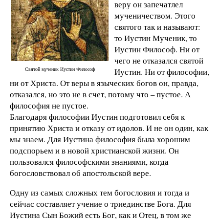
веру он запечатлел
мученичеством. Этого
святого так и называют:
то Иустин Мученик, то
Иустин Философ. Ни от
чего не отказался святой
Святой мученик Иустин Философ
Иустин. Ни от философии,
ни от Христа. От веры в языческих богов он, правда,
отказался, но это не в счет, потому что – пустое. А
философия не пустое.
Благодаря философии Иустин подготовил себя к
принятию Христа и отказу от идолов. И не он один, как
мы знаем. Для Иустина философия была хорошим
подспорьем и в новой христианской жизни. Он
пользовался философскими знаниями, когда
богословствовал об апостольской вере.
Одну из самых сложных тем богословия и тогда и
сейчас составляет учение о триединстве Бога. Для
Иустина Сын Божий есть Бог, как и Отец, в том же