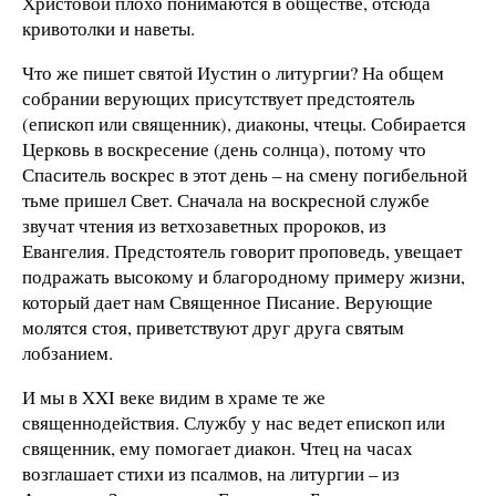
Христовой плохо понимаются в обществе, отсюда
кривотолки и наветы.
Что же пишет святой Иустин о литургии? На общем
собрании верующих присутствует предстоятель
(епископ или священник), диаконы, чтецы. Собирается
Церковь в воскресение (день солнца), потому что
Спаситель воскрес в этот день – на смену погибельной
тьме пришел Свет. Сначала на воскресной службе
звучат чтения из ветхозаветных пророков, из
Евангелия. Предстоятель говорит проповедь, увещает
подражать высокому и благородному примеру жизни,
который дает нам Священное Писание. Верующие
молятся стоя, приветствуют друг друга святым
лобзанием.
И мы в XXI веке видим в храме те же
священнодействия. Службу у нас ведет епископ или
священник, ему помогает диакон. Чтец на часах
возглашает стихи из псалмов, на литургии – из