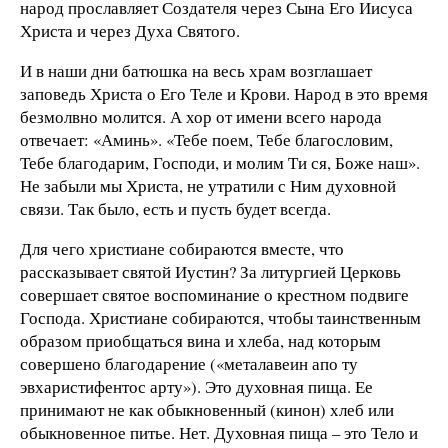
народ прославляет Создателя через Сына Его Иисуса
Христа и через Духа Святого.
И в наши дни батюшка на весь храм возглашает
заповедь Христа о Его Теле и Крови. Народ в это время
безмолвно молится. А хор от имени всего народа
отвечает: «Аминь». «Тебе поем, Тебе благословим,
Тебе благодарим, Господи, и молим Ти ся, Боже наш».
Не забыли мы Христа, не утратили с Ним духовной
связи. Так было, есть и пусть будет всегда.
Для чего христиане собираются вместе, что
рассказывает святой Иустин? За литургией Церковь
совершает святое воспоминание о крестном подвиге
Господа. Христиане собираются, чтобы таинственным
образом приобщаться вина и хлеба, над которым
совершено благодарение («металавеин апо ту
эвхаристифентос арту»). Это духовная пища. Ее
принимают не как обыкновенный (кинон) хлеб или
обыкновенное питье. Нет. Духовная пища – это Тело и