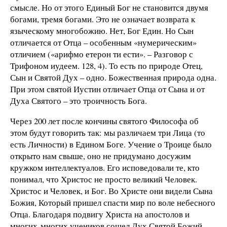
смысле. Но от этого Единый Бог не становится двумя
богами, тремя богами. Это не означает возврата к
языческому многобожию. Нет, Бог Един. Но Сын
отличается от Отца – особенным «нумерическим»
отличием («арифмо етерон ти ести». – Разговор с
Трифоном иудеем. 128, 4). То есть по природе Отец,
Сын и Святой Дух – одно. Божественная природа одна.
При этом святой Иустин отличает Отца от Сына и от
Духа Святого – это троичность Бога.
Через 200 лет после кончины святого Философа об
этом будут говорить так: мы различаем три Лица (то
есть Личности) в Едином Боге. Учение о Троице было
открыто нам свыше, оно не придумано досужим
кружком интеллектуалов. Его исповедовали те, кто
понимал, что Христос не просто великий Человек.
Христос и Человек, и Бог. Во Христе они видели Сына
Божия, Который пришел спасти мир по воле небесного
Отца. Благодаря подвигу Христа на апостолов и
многих-многих учеников сошел Дух Святой Божий.