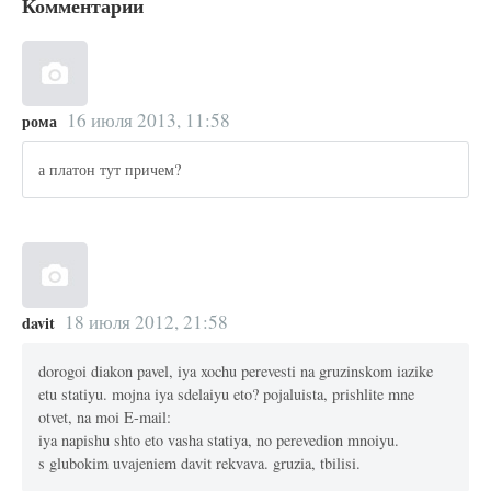
Комментарии
16 июля 2013, 11:58
рома
а платон тут причем?
18 июля 2012, 21:58
davit
dorogoi diakon pavel, iya xochu perevesti na gruzinskom iazike
etu statiyu. mojna iya sdelaiyu eto? pojaluista, prishlite mne
otvet, na moi E-mail:
iya napishu shto eto vasha statiya, no perevedion mnoiyu.
s glubokim uvajeniem davit rekvava. gruzia, tbilisi.