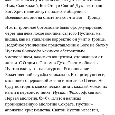
Итак, Сын Божий, Бог Отец и Святой Дух – вот наш
Бог. Христиане живут в полноте общения с
Всевышним, они на опыте знают, что Бог – Троица.
И хотя троичное богословие было сформулировано
через два века после кончины святого Иустина, мы
видим, как на удивление корректно он учит о Троице.
Подобное утонченное представление о Боге не было у
Иустина Философа каким-то абстрактным
умствованием, каким-то концептом, оторванным от
жизни. С Отцом и Сыном в Духе Святом общался
Иустин вживую – на литургии. Его описание
Божественной службы уникально. Его цитируют все,
кто пишет о церковной жизни и мысли во II веке. Не
буду повторять классических цитат, каждый может их
найти в первоисточнике:
Иустин Философ,
святой.
Первая апология. 65–67. Платон написал
проникновенную апологию Сократа, Иустин –
апологию христианства. Святой Иустин известен,