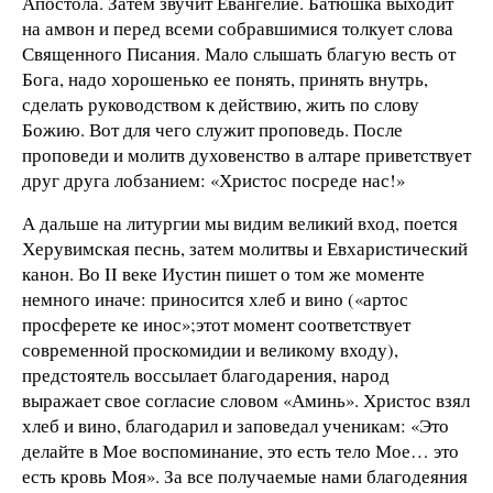
Апостола. Затем звучит Евангелие. Батюшка выходит
на амвон и перед всеми собравшимися толкует слова
Священного Писания. Мало слышать благую весть от
Бога, надо хорошенько ее понять, принять внутрь,
сделать руководством к действию, жить по слову
Божию. Вот для чего служит проповедь. После
проповеди и молитв духовенство в алтаре приветствует
друг друга лобзанием: «Христос посреде нас!»
А дальше на литургии мы видим великий вход, поется
Херувимская песнь, затем молитвы и Евхаристический
канон. Во II веке Иустин пишет о том же моменте
немного иначе: приносится хлеб и вино («артос
просферете ке инос»;этот момент соответствует
современной проскомидии и великому входу),
предстоятель воссылает благодарения, народ
выражает свое согласие словом «Аминь». Христос взял
хлеб и вино, благодарил и заповедал ученикам: «Это
делайте в Мое воспоминание, это есть тело Мое… это
есть кровь Моя». За все получаемые нами благодеяния