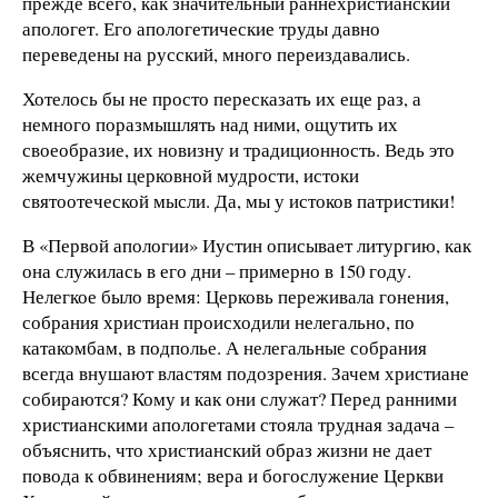
прежде всего, как значительный раннехристианский
апологет. Его апологетические труды давно
переведены на русский, много переиздавались.
Хотелось бы не просто пересказать их еще раз, а
немного поразмышлять над ними, ощутить их
своеобразие, их новизну и традиционность. Ведь это
жемчужины церковной мудрости, истоки
святоотеческой мысли. Да, мы у истоков патристики!
В «Первой апологии» Иустин описывает литургию, как
она служилась в его дни – примерно в 150 году.
Нелегкое было время: Церковь переживала гонения,
собрания христиан происходили нелегально, по
катакомбам, в подполье. А нелегальные собрания
всегда внушают властям подозрения. Зачем христиане
собираются? Кому и как они служат? Перед ранними
христианскими апологетами стояла трудная задача –
объяснить, что христианский образ жизни не дает
повода к обвинениям; вера и богослужение Церкви