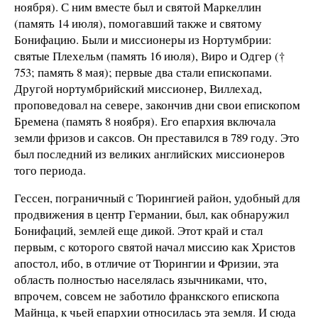
ноября). С ним вместе был и святой Маркеллин
(память 14 июля), помогавший также и святому
Бонифацию. Были и миссионеры из Нортумбрии:
святые Плехельм (память 16 июля), Виро и Одгер (†
753; память 8 мая); первые два стали епископами.
Другой нортумбрийский миссионер, Виллехад,
проповедовал на севере, закончив дни свои епископом
Бремена (память 8 ноября). Его епархия включала
земли фризов и саксов. Он преставился в 789 году. Это
был последний из великих английских миссионеров
того периода.
Гессен, пограничный с Тюрингией район, удобный для
продвижения в центр Германии, был, как обнаружил
Бонифаций, землей еще дикой. Этот край и стал
первым, с которого святой начал миссию как Христов
апостол, ибо, в отличие от Тюрингии и Фризии, эта
область полностью населялась язычниками, что,
впрочем, совсем не заботило франкского епископа
Майнца, к чьей епархии относилась эта земля. И сюда