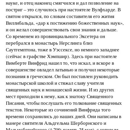
науке, и отец наконец смягчился и дал позволение на
постриг – это случилось при настоятеле Вулфхарде. В
святом открылся, по словам составителя его жития
Виллибальда, «дар к постижению божественных наук»,
и он желал совершенствовать свои знания и дальше.
Со временем из провинциального Эксетера он
перебрался в монастырь Нерслинга близ
Саутгемптона, тоже в Уэссексе, но немного западнее
(сейчас в графстве Хэмпшир). Здесь при настоятеле
Вимберте Винфрид нашел то, что искал, и вскоре в
совершенстве овладел латынью и получил некоторые
познания в греческом. Он был поставлен руководить
монастырской школой и стяжал славу учителя
священных наук и монашеской жизни. И из других
мест приходили к нему, как к знатоку Священного
Писания, чтобы послушать его толкование священных
текстов. Некоторые из сочинений Винфрида того
времени сохранились до наших дней. Они написаны в
манере святителя Альдгельма Шерборнского и
Мальмсберийского († 709; память 25 мая), с которым