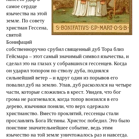
самое сердце
язычества на этой
земле. По совету
христиан Гессена,
святой
Бонифаций
собственноручно срубил священный дуб Тора близ
Гейсмара – этот самый значимый символ язычества, и
сделал это на глазах у собравшихся гессенцев. Когда
он ударил топором по стволу дуба, поднялся
сильнейший ветер – и вдруг один из порывов его
повалил дуб на землю. Упав, дуб раскололся на четыре
части, которые сложились в крест. Увидев, что бог
грома не разгневался, когда топор вонзился в его
дерево, язычники поняли, что верх одержало
христианство. Вместо проклятий, гессенцы стали
прославлять Бога Истины. Христос победил. Это было
поистине значительнейшее событие, ведь этим
язычество на той земле уничтожалось раз и навсегда.