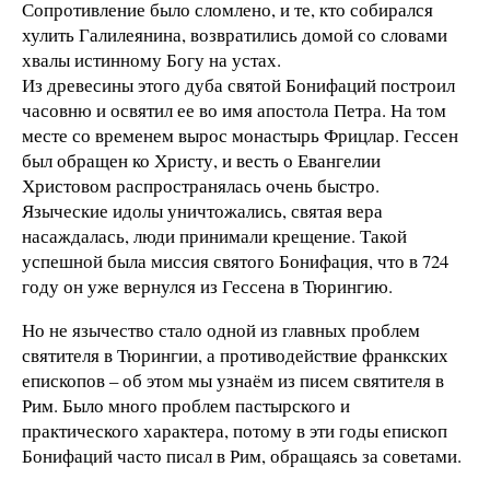
Сопротивление было сломлено, и те, кто собирался
хулить Галилеянина, возвратились домой со словами
хвалы истинному Богу на устах.
Из древесины этого дуба святой Бонифаций построил
часовню и освятил ее во имя апостола Петра. На том
месте со временем вырос монастырь Фрицлар. Гессен
был обращен ко Христу, и весть о Евангелии
Христовом распространялась очень быстро.
Языческие идолы уничтожались, святая вера
насаждалась, люди принимали крещение. Такой
успешной была миссия святого Бонифация, что в 724
году он уже вернулся из Гессена в Тюрингию.
Но не язычество стало одной из главных проблем
святителя в Тюрингии, а противодействие франкских
епископов – об этом мы узнаём из писем святителя в
Рим. Было много проблем пастырского и
практического характера, потому в эти годы епископ
Бонифаций часто писал в Рим, обращаясь за советами.