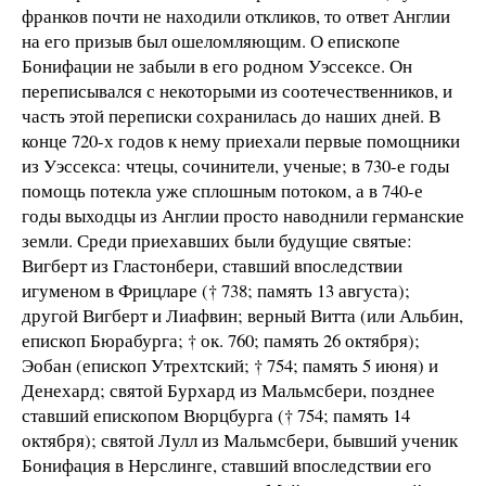
франков почти не находили откликов, то ответ Англии
на его призыв был ошеломляющим. О епископе
Бонифации не забыли в его родном Уэссексе. Он
переписывался с некоторыми из соотечественников, и
часть этой переписки сохранилась до наших дней. В
конце 720-х годов к нему приехали первые помощники
из Уэссекса: чтецы, сочинители, ученые; в 730-е годы
помощь потекла уже сплошным потоком, а в 740-е
годы выходцы из Англии просто наводнили германские
земли. Среди приехавших были будущие святые:
Вигберт из Гластонбери, ставший впоследствии
игуменом в Фрицларе († 738; память 13 августа);
другой Вигберт и Лиафвин; верный Витта (или Альбин,
епископ Бюрабурга; † ок. 760; память 26 октября);
Эобан (епископ Утрехтский; † 754; память 5 июня) и
Денехард; святой Бурхард из Мальмсбери, позднее
ставший епископом Вюрцбурга († 754; память 14
октября); святой Лулл из Мальмсбери, бывший ученик
Бонифация в Нерслинге, ставший впоследствии его