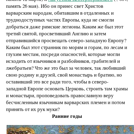
память 26 мая). Ибо он принес свет Христов
варварским народам, обитавшим в отдаленных и
труднодоступных частях Европы, куда не смогли
добраться даже римские легионы. Каким же был этот
третий святой, просветивший Англию и затем
отправившийся просвещать северо-западную Европу?
Каким был этот странник по морям и горам, по лесам и
глухим местам, посреди опасностей, которые могли
исходить от язычников и разбойников, грабителей и
лжебратьев? Что же это был за человек, так любивший
свою родину и друзей, свой монастырь и братию, но
оставивший это все ради того, чтобы в северо-
западной Европе основать Церковь, строить там храмы
и монастыри, проповедовать православную веру
бесчисленным язычникам варварских племен и потом
принять от их рук муки?
Ранние годы