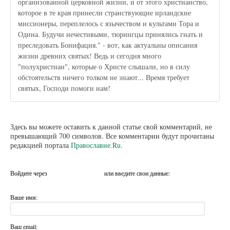
организованной церковной жизни, и от этого христианство,
которое в те края принесли странствующие ирландские
миссионеры, переплелось с язычеством и культами Тора и
Одина. Будучи нечестивыми, тюрингцы принялись гнать и
преследовать Бонифация." - вот, как актуальны описания
жизни древних святых! Ведь и сегодня много
"полухристиан", которые о Христе слышали, но в силу
обстоятельств ничего толком не знают... Время требует
святых, Господи помоги нам!
Здесь вы можете оставить к данной статье свой комментарий, не
превышающий 700 символов. Все комментарии будут прочитаны
редакцией портала
Православие.Ru
.
Войдите через
или введите свои данные:
Ваше имя:
Ваш email: