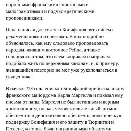
порочными франкскими епископами и
малограмотными и подчас еретическими
проповедниками.
Папа написал для святого Бонифация пять писем с
рекомендациями и советами. В них подробно
объяснялось, как ему следовало проповедовать
народам, жившим восточнее Рейна, а также
говорилось о том, что всем клирикам и мирянам
подобало жить по церковным канонам, и, к примеру,
женившийся повторно не мог уже рукополагаться в
священника.
В начале 723 года епископ Бонифаций прибыл ко двору
франкского майордома Карла Мартелла и показал ему
письма от папы. Мартелл не был истинным и верным
христианином, но, как человек влиятельный, он мог
обеспечить и действительно обеспечил политическую
поддержку Бонифация и его защиту в Тюрингии и
Гессене, которые были пограничными областями