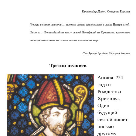
Кристофер Досон.
Создание Европы
Череда великих англичан… посеяла семена цивилизации в лесах Центральной
Европы… Величайший из них – святой Бонифаций из Кредитона: кроме него
ни один англичанин не оказал такого влияния на мир.
Сэр Артур Брайнт.
История Англии
Третий человек
Англия. 754
год от
Рождества
Христова.
Один
будущий
святой пишет
письмо
другому