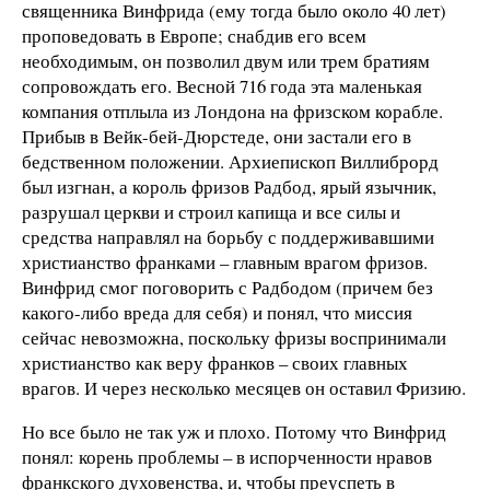
священника Винфрида (ему тогда было около 40 лет)
проповедовать в Европе; снабдив его всем
необходимым, он позволил двум или трем братиям
сопровождать его. Весной 716 года эта маленькая
компания отплыла из Лондона на фризском корабле.
Прибыв в Вейк-бей-Дюрстеде, они застали его в
бедственном положении. Архиепископ Виллиброрд
был изгнан, а король фризов Радбод, ярый язычник,
разрушал церкви и строил капища и все силы и
средства направлял на борьбу с поддерживавшими
христианство франками – главным врагом фризов.
Винфрид смог поговорить с Радбодом (причем без
какого-либо вреда для себя) и понял, что миссия
сейчас невозможна, поскольку фризы воспринимали
христианство как веру франков – своих главных
врагов. И через несколько месяцев он оставил Фризию.
Но все было не так уж и плохо. Потому что Винфрид
понял: корень проблемы – в испорченности нравов
франкского духовенства, и, чтобы преуспеть в