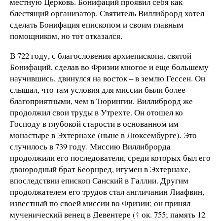
местную Церковь. Бонифаций проявил себя как
блестящий организатор. Святитель Виллиброрд хотел
сделать Бонифация епископом и своим главным
помощником, но тот отказался.
В 722 году, с благословения архиепископа, святой
Бонифаций, сделав во Фризии многое и еще большему
научившись, двинулся на восток – в землю Гессен. Он
слышал, что там условия для миссии были более
благоприятными, чем в Тюрингии. Виллиброрд же
продолжил свои труды в Утрехте. Он отошел ко
Господу в глубокой старости в основанном им
монастыре в Эхтернахе (ныне в Люксембурге). Это
случилось в 739 году. Миссию Виллиброрда
продолжили его последователи, среди которых был его
двоюродный брат Беорнред, игумен в Эхтернахе,
впоследствии епископ Санский в Галлии. Другим
продолжателем его трудов стал англичанин Лиафвин,
известный по своей миссии во Фризии; он принял
мученический венец в Девентере († ок. 755; память 12