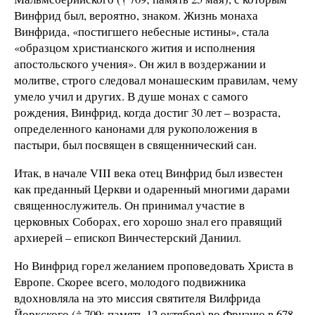
Винфрид был, вероятно, знаком. Жизнь монаха
Винфрида, «постигшего небесные истины», стала
«образцом христианского жития и исполнения
апостольского учения». Он жил в воздержании и
молитве, строго следовал монашеским правилам, чему
умело учил и других. В душе монах с самого
рождения, Винфрид, когда достиг 30 лет – возраста,
определенного канонами для рукоположения в
пастыри, был посвящен в священнический сан.
Итак, в начале VIII века отец Винфрид был известен
как преданный Церкви и одаренный многими дарами
священнослужитель. Он принимал участие в
церковных Соборах, его хорошо знал его правящий
архиерей – епископ Винчестерский Даниил.
Но Винфрид горел желанием проповедовать Христа в
Европе. Скорее всего, молодого подвижника
вдохновляла на это миссия святителя Вилфрида
Йоркского († 709; память 12 октября) во Фризию в 678–