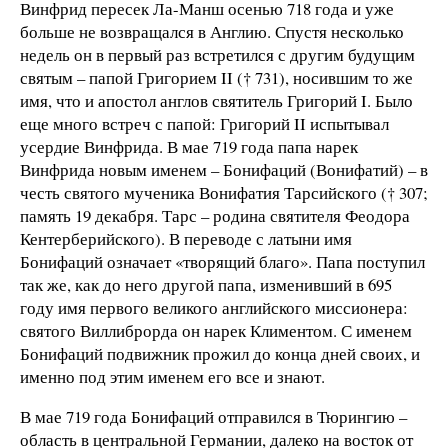
Винфрид пересек Ла-Манш осенью 718 года и уже
больше не возвращался в Англию. Спустя несколько
недель он в первый раз встретился с другим будущим
святым – папой Григорием II († 731), носившим то же
имя, что и апостол англов святитель Григорий I. Было
еще много встреч с папой: Григорий II испытывал
усердие Винфрида. В мае 719 года папа нарек
Винфрида новым именем – Бонифаций (Вонифатий) – в
честь святого мученика Вонифатия Тарсийского († 307;
память 19 декабря. Тарс – родина святителя Феодора
Кентерберийского). В переводе с латыни имя
Бонифаций означает «творящий благо». Папа поступил
так же, как до него другой папа, изменивший в 695
году имя первого великого английского миссионера:
святого Виллиброрда он нарек Климентом. С именем
Бонифаций подвижник прожил до конца дней своих, и
именно под этим именем его все и знают.
В мае 719 года Бонифаций отправился в Тюрингию –
область в центральной Германии, далеко на восток от