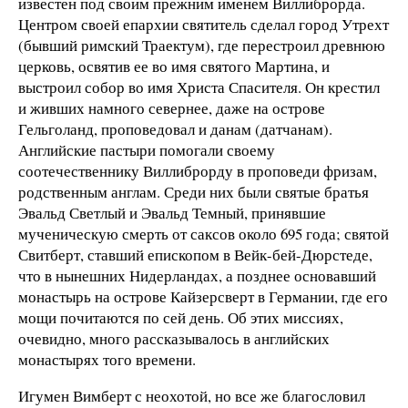
известен под своим прежним именем Виллиброрда.
Центром своей епархии святитель сделал город Утрехт
(бывший римский Траектум), где перестроил древнюю
церковь, освятив ее во имя святого Мартина, и
выстроил собор во имя Христа Спасителя. Он крестил
и живших намного севернее, даже на острове
Гельголанд, проповедовал и данам (датчанам).
Английские пастыри помогали своему
соотечественнику Виллиброрду в проповеди фризам,
родственным англам. Среди них были святые братья
Эвальд Светлый и Эвальд Темный, принявшие
мученическую смерть от саксов около 695 года; святой
Свитберт, ставший епископом в Вейк-бей-Дюрстеде,
что в нынешних Нидерландах, а позднее основавший
монастырь на острове Кайзерсверт в Германии, где его
мощи почитаются по сей день. Об этих миссиях,
очевидно, много рассказывалось в английских
монастырях того времени.
Игумен Вимберт с неохотой, но все же благословил