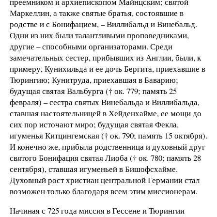
преемником и архиепископом Майнцским; святой
Маркеллин, а также святые братья, состоявшие в
родстве и с Бонифацием, – Виллибальд и Винебальд.
Одни из них были талантливыми проповедниками,
другие – способными организаторами. Среди
замечательных сестер, прибывших из Англии, были, к
примеру, Кунихильда и ее дочь Бергита, приехавшие в
Тюрингию; Кунитруда, приехавшая в Баварию;
будущая святая Вальбурга († ок. 779; память 25
февраля) – сестра святых Винебальда и Виллибальда,
ставшая настоятельницей в Хейденхайме, ее мощи до
сих пор источают миро; будущая святая Фекла,
игуменья Китцингемская († ок. 790; память 15 октября).
И конечно же, прибыла родственница и духовный друг
святого Бонифация святая Лиоба († ок. 780; память 28
сентября), ставшая игуменьей в Бишофсхайме.
Духовный рост христиан центральной Германии стал
возможен только благодаря всем этим миссионерам.
Начиная с 725 года миссия в Гессене и Тюрингии