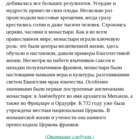
добивалась все больших результатов. Усердие и
мудрость принесли свои плоды. Несколько раз
происходили массовые крещения, когда сразу
крестились сотни и даже тысячи человек. Строились
церкви, часовни и монастыри. Как и во всем
православном мире, монастыри играли ключевую
роль: это были центры молитвенной жизни, здесь
обучали и наставляли, давали примеры благочестивой
жизни. Несмотря на набеги язычников-саксов и
нападки полуязычников-франков, монастыри были
настоящими маяками веры и культуры, разгонявшими
светом Евангелия мрак язычества. Особенно
значимыми были первые построенные англичанами
монастыри: в Амёнебурге во имя архангела Михаила, а
также во Фрицларе и Ордурфе. К 732 году уже была
учреждена местная национальная Церковь. В
монашеской жизни и учености она намного
превосходила Церковь франков.
(Окончание следует.)