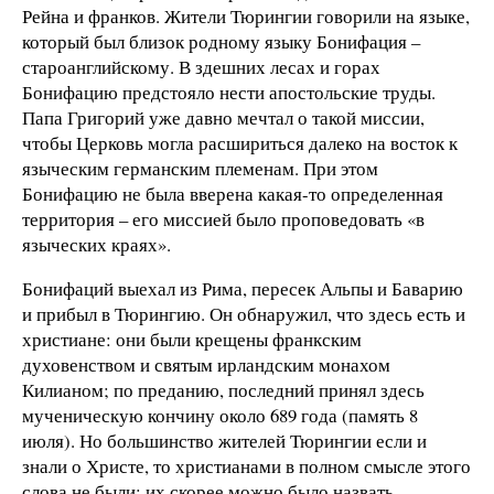
Рейна и франков. Жители Тюрингии говорили на языке,
который был близок родному языку Бонифация –
староанглийскому. В здешних лесах и горах
Бонифацию предстояло нести апостольские труды.
Папа Григорий уже давно мечтал о такой миссии,
чтобы Церковь могла расшириться далеко на восток к
языческим германским племенам. При этом
Бонифацию не была вверена какая-то определенная
территория – его миссией было проповедовать «в
языческих краях».
Бонифаций выехал из Рима, пересек Альпы и Баварию
и прибыл в Тюрингию. Он обнаружил, что здесь есть и
христиане: они были крещены франкским
духовенством и святым ирландским монахом
Килианом; по преданию, последний принял здесь
мученическую кончину около 689 года (память 8
июля). Но большинство жителей Тюрингии если и
знали о Христе, то христианами в полном смысле этого
слова не были; их скорее можно было назвать