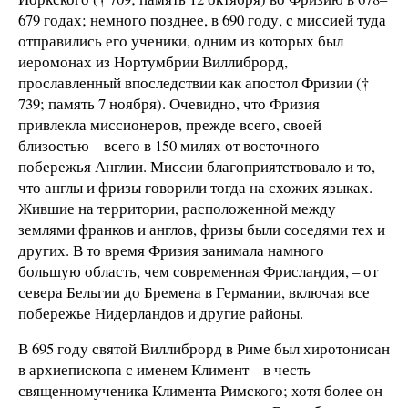
679 годах; немного позднее, в 690 году, с миссией туда
отправились его ученики, одним из которых был
иеромонах из Нортумбрии Виллиброрд,
прославленный впоследствии как апостол Фризии (†
739; память 7 ноября). Очевидно, что Фризия
привлекла миссионеров, прежде всего, своей
близостью – всего в 150 милях от восточного
побережья Англии. Миссии благоприятствовало и то,
что англы и фризы говорили тогда на схожих языках.
Жившие на территории, расположенной между
землями франков и англов, фризы были соседями тех и
других. В то время Фризия занимала намного
большую область, чем современная Фрисландия, – от
севера Бельгии до Бремена в Германии, включая все
побережье Нидерландов и другие районы.
В 695 году святой Виллиброрд в Риме был хиротонисан
в архиепископа с именем Климент – в честь
священномученика Климента Римского; хотя более он