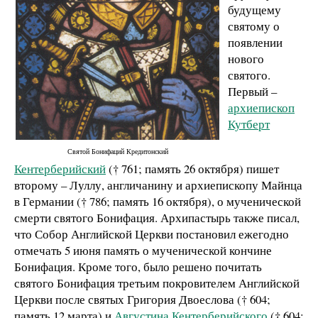
будущему
святому о
появлении
нового
святого.
Первый –
архиепископ
Кутберт
Святой Бонифаций Кредитонский
Кентерберийский
(† 761; память 26 октября) пишет
второму – Луллу, англичанину и архиепископу Майнца
в Германии († 786; память 16 октября), о мученической
смерти святого Бонифация. Архипастырь также писал,
что Собор Английской Церкви постановил ежегодно
отмечать 5 июня память о мученической кончине
Бонифация. Кроме того, было решено почитать
святого Бонифация третьим покровителем Английской
Церкви после святых Григория Двоеслова († 604;
память 12 марта) и
Августина Кентерберийского
(† 604;