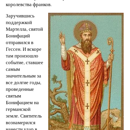
королевства франков.
Заручившись
поддержкой
Мартелла, святой
Бонифаций
отправился в
Гессен. И вскоре
там произошло
событие, ставшее
самым
значительным за
все долгие годы,
проведенные
святым
Бонифацием на
германской
земле. Святитель
вознамерился
нанести удар в