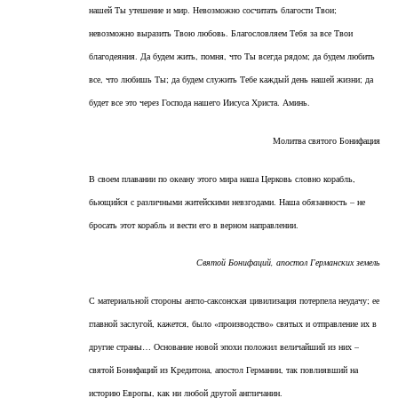
нашей Ты утешение и мир. Невозможно сосчитать благости Твои;
невозможно выразить Твою любовь. Благословляем Тебя за все Твои
благодеяния. Да будем жить, помня, что Ты всегда рядом; да будем любить
все, что любишь Ты; да будем служить Тебе каждый день нашей жизни; да
будет все это через Господа нашего Иисуса Христа. Аминь.
Молитва святого Бонифация
В своем плавании по океану этого мира наша Церковь словно корабль,
бьющийся с различными житейскими невзгодами. Наша обязанность – не
бросать этот корабль и вести его в верном направлении.
Святой Бонифаций, апостол Германских земель
С материальной стороны англо-саксонская цивилизация потерпела неудачу; ее
главной заслугой, кажется, было «производство» святых и отправление их в
другие страны… Основание новой эпохи положил величайший из них –
святой Бонифаций из Кредитона, апостол Германии, так повлиявший на
историю Европы, как ни любой другой англичанин.