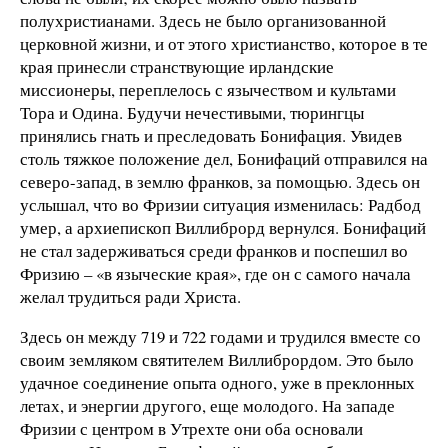
полухристианами. Здесь не было организованной
церковной жизни, и от этого христианство, которое в те
края принесли странствующие ирландские
миссионеры, переплелось с язычеством и культами
Тора и Одина. Будучи нечестивыми, тюрингцы
принялись гнать и преследовать Бонифация. Увидев
столь тяжкое положение дел, Бонифаций отправился на
северо-запад, в землю франков, за помощью. Здесь он
услышал, что во Фризии ситуация изменилась: Радбод
умер, а архиепископ Виллиброрд вернулся. Бонифаций
не стал задерживаться среди франков и поспешил во
Фризию – «в языческие края», где он с самого начала
желал трудиться ради Христа.
Здесь он между 719 и 722 годами и трудился вместе со
своим земляком святителем Виллибрордом. Это было
удачное соединение опыта одного, уже в преклонных
летах, и энергии другого, еще молодого. На западе
Фризии с центром в Утрехте они оба основали