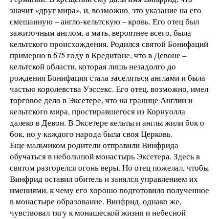
значит «друг мира», и, возможно, это указание на его
смешанную – англо-кельтскую – кровь. Его отец был
зажиточным англом, а мать, вероятнее всего, была
кельтского происхождения. Родился святой Бонифаций
примерно в 675 году в Кредитоне, что в Девоне –
кельтской области, которая лишь незадолго до
рождения Бонифация стала заселяться англами и была
частью королевства Уэссекс. Его отец, возможно, имел
торговое дело в Эксетере, что на границе Англии и
кельтского мира, простиравшегося из Корнуолла
далеко в Девон. В Эксетере кельты и англы жили бок о
бок, но у каждого народа была своя Церковь.
Еще мальчиком родители отправили Винфрида
обучаться в небольшой монастырь Эксетера. Здесь в
святом разгорелся огонь веры. Но отец пожелал, чтобы
Винфрид оставил обитель и занялся управлением их
имениями, к чему его хорошо подготовило полученное
в монастыре образование. Винфрид, однако же,
чувствовал тягу к монашеской жизни и небесной