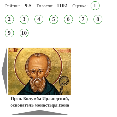
9.5
1102
1
Рейтинг:
Голосов:
Оценка:
2
3
4
5
6
7
8
9
10
Преп. Колумба Ирландский,
основатель монастыря Иона