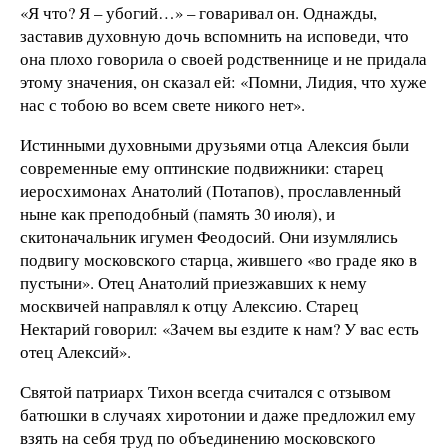
«Я что? Я – убогий…» – говаривал он. Однажды,
заставив духовную дочь вспомнить на исповеди, что
она плохо говорила о своей родственнице и не придала
этому значения, он сказал ей: «Помни, Лидия, что хуже
нас с тобою во всем свете никого нет».
Истинными духовными друзьями отца Алексия были
современные ему оптинские подвижники: старец
иеросхимонах Анатолий (Потапов), прославленный
ныне как преподобный (память 30 июля), и
скитоначальник игумен Феодосий. Они изумлялись
подвигу московского старца, жившего «во граде яко в
пустыни». Отец Анатолий приезжавших к нему
москвичей направлял к отцу Алексию. Старец
Нектарий говорил: «Зачем вы ездите к нам? У вас есть
отец Алексий».
Святой патриарх Тихон всегда считался с отзывом
батюшки в случаях хиротонии и даже предложил ему
взять на себя труд по объединению московского