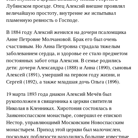
Лубянском проезде. Отец Алексий внешне проявлял
величайшую простоту, внутренне же испытывал
пламенную ревность о Господе.
В 1884 году Алексий женился на дочери псаломщика
Анне Петровне Молчановой. Брак его был очень
счастливым. Но Анна Петровна страдала тяжелым
заболеванием сердца, и здоровье ее стало предметом
постоянных забот отца Алексия. В семье родились
дети: дочери Александра (1888) и Анна (1890), сыновья
Алексей (1891), умерший на первом году жизни, и
Сергей (1892), а также младшая дочь Ольга (1896).
19 марта 1893 года диакон Алексий Мечёв был
рукоположен в священника к церкви святителя
Николая в Кленниках. Хиротония состоялась в
Заиконоспасском монастыре, совершил ее епископ
Нестор, управляющимй Московским Новоспасским
монастырем. Приход этой церкви был малочислен,
поскольку поблизости находились большие известные