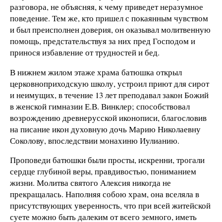
разговора, не объясняя, к чему приведет неразумное
поведение. Тем же, кто пришел с покаянным чувством
и был преисполнен доверия, он оказывал молитвенную
помощь, предстательствуя за них пред Господом и
принося избавление от трудностей и бед.
В нижнем жилом этаже храма батюшка открыл
церковноприходскую школу, устроил приют для сирот
и неимущих, в течение 13 лет преподавал закон Божий
в женской гимназии Е.В. Винклер; способствовал
возрождению древнерусской иконописи, благословив
на писание икон духовную дочь Марию Николаевну
Соколову, впоследствии монахиню Иулианию.
Проповеди батюшки были просты, искренни, трогали
сердце глубиной веры, правдивостью, пониманием
жизни. Молитва святого Алексия никогда не
прекращалась. Наполняя собою храм, она вселяла в
присутствующих уверенность, что при всей житейской
суете можно быть далеким от всего земного, иметь