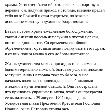
храмы. Хотя отец Алексий готовился к пастырству в
деревне, он, получив приход в столице, всецело предал
себя воле Божией и стал трудиться, положив в
основание молитву и духовное бодрствование.
Введя в своем храме ежедневное богослужение,
святой Алексий восемь лет служил в пустой церкви,
почти в одиночестве. Со временем скорбящие и
обремененные горестями люди потянулись в этот храм,
и от них пошла молва о его добром настоятеле.
Жизнь духовенства малых приходов того времени
была материально тяжелой, бытовые условия плохими.
Матушка Анна Петровна тяжело болела, у нее
началась водянка, сопровождавшаяся большими
отеками и мучительной одышкой. Она так страдала,
что принялась упрашивать мужа, чтобы он прекратил
ее вымаливать… 29 августа 1902 года, в день
Усекновения главы Предтечи и Крестителя Господня
Иоанна, Анна Петровна скончалась.