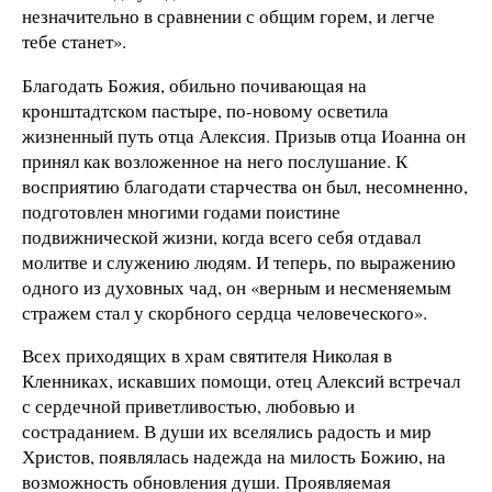
незначительно в сравнении с общим горем, и легче
тебе станет».
Благодать Божия, обильно почивающая на
кронштадтском пастыре, по-новому осветила
жизненный путь отца Алексия. Призыв отца Иоанна он
принял как возложенное на него послушание. К
восприятию благодати старчества он был, несомненно,
подготовлен многими годами поистине
подвижнической жизни, когда всего себя отдавал
молитве и служению людям. И теперь, по выражению
одного из духовных чад, он «верным и несменяемым
стражем стал у скорбного сердца человеческого».
Всех приходящих в храм святителя Николая в
Кленниках, искавших помощи, отец Алексий встречал
с сердечной приветливостью, любовью и
состраданием. В души их вселялись радость и мир
Христов, появлялась надежда на милость Божию, на
возможность обновления души. Проявляемая