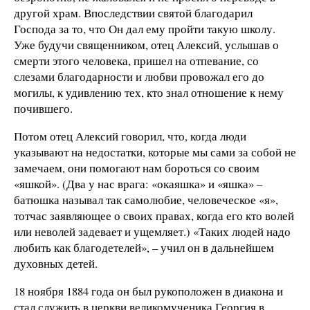
другой храм. Впоследствии святой благодарил
Господа за то, что Он дал ему пройти такую школу.
Уже будучи священником, отец Алексий, услышав о
смерти этого человека, пришел на отпевание, со
слезами благодарности и любви провожал его до
могилы, к удивлению тех, кто знал отношение к нему
почившего.
Потом отец Алексий говорил, что, когда люди
указывают на недостатки, которые мы сами за собой не
замечаем, они помогают нам бороться со своим
«яшкой». (Два у нас врага: «окаяшка» и «яшка» –
батюшка называл так самолюбие, человеческое «я»,
тотчас заявляющее о своих правах, когда его кто волей
или неволей задевает и ущемляет.) «Таких людей надо
любить как благодетелей», – учил он в дальнейшем
духовных детей.
18 ноября 1884 года он был рукоположен в диакона и
стал служить в церкви великомученика Георгия в