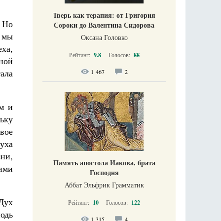
Тверь как терапия: от Григория
. Но
Сороки до Валентина Сидорова
 мы
Оксана Головко
еха,
Рейтинг:
9.8
Голосов:
88
ной
ала
1 467
2
м и
льку
вое
Духа
ни,
Память апостола Иакова, брата
ими
Господня
Аббат Эльфрик Грамматик
Дух
Рейтинг:
10
Голосов:
122
одь
1 315
4