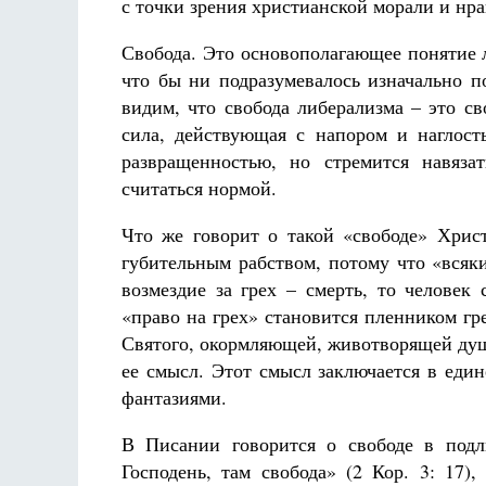
с точки зрения христианской морали и нр
Свобода. Это основополагающее понятие л
что бы ни подразумевалось изначально п
видим, что свобода либерализма – это св
сила, действующая с напором и наглость
развращенностью, но стремится навяза
считаться нормой.
Что же говорит о такой «свободе» Хрис
губительным рабством, потому что «всякий
возмездие за грех – смерть, то человек
«право на грех» становится пленником гр
Святого, окормляющей, животворящей душ
ее смысл. Этот смысл заключается в еди
фантазиями.
В Писании говорится о свободе в подл
Господень, там свобода» (2 Кор. 3: 17)