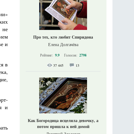
ии»
ких
х не
ием
Про тех, кто любит Спиридона
ве и
Елена Долгачёва
Рейтинг:
9.9
Голосов:
2798
ся в
37 445
13
ека,
дие,
орт-
я и
Как Богородица исцелила девочку, а
потом пришла к ней домой
ать
Дмитрий Злодорев