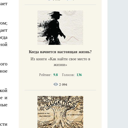
ает
ом;
ает
гда
мной
Когда начнется настоящая жизнь?
Из книги «Как найти свое место в
ного
жизни​»
ное
Рейтинг:
9.8
Голосов:
136
2 094
ской
е и
ные
сти