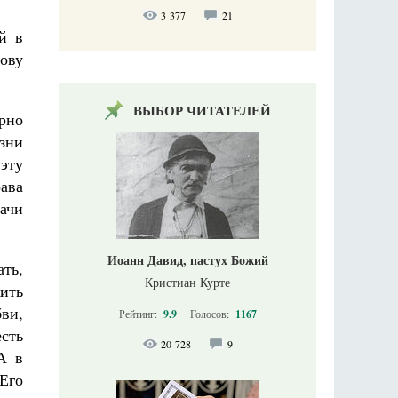
3 377
21
й в
нову
ВЫБОР ЧИТАТЕЛЕЙ
рно
изни
эту
ава
дачи
Иоанн Давид, пастух Божий
ть,
Кристиан Курте
жить
ви,
Рейтинг:
9.9
Голосов:
1167
есть
20 728
9
А в
Его