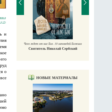
вов и
4,12)
П
Е
ь и
аучись у
лия
Чего ждет от нас Бог. 10 заповедей Божиих
емя
Святитель Николай Сербский
кое
его
труд
ся о
все
НОВЫЕ МАТЕРИАЛЫ
ано
шей
тимо