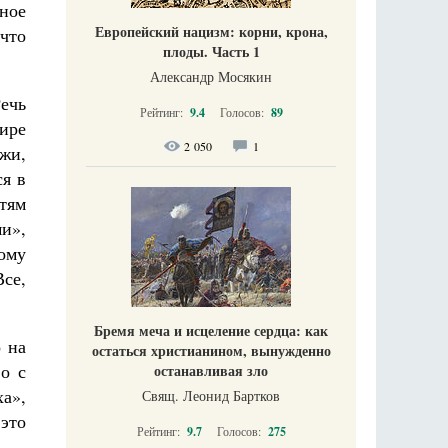
ное
Европейский нацизм: корни, крона,
 что
плоды. Часть 1
Александр Мосякин
Речь
Рейтинг:
9.4
Голосов:
89
мире
2 050
1
лжи,
ся в
тям
и»,
тому
се,
Бремя меча и исцеление сердца: как
о на
остаться христианином, вынужденно
во с
останавливая зло
а»,
Свящ. Леонид Бартков
 это
Рейтинг:
9.7
Голосов:
275