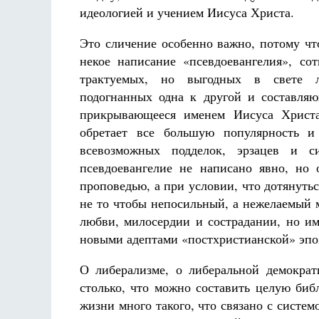
идеологией и учением Иисуса Христа.
Это сличение особенно важно, потому чт
некое написание «псевдоевангелия», со
трактуемых, но выгодных в свете л
подогнанных одна к другой и составляю
прикрывающееся именем Иисуса Христа.
Разлуки не будет
Фредерика де Грааф
обретает все большую популярность и
всевозможных подделок, эрзацев и с
псевдоевангелие не написано явно, но
проповедью, а при условии, что дотянуть
не то чтобы непосильный, а нежелаемый м
любви, милосердии и сострадании, но им
новыми адептами «постхристианской» эпо
О либерализме, о либеральной демокра
столько, что можно составить целую биб
жизни много такого, что связано с систе