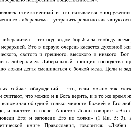
еловек ответственный и что называется «погруженны
еменного либерализма – устранить религию как явную ос
 либерализма – это под видом борьбы за свободу всеме
 иерархией. Это в первую очередь касается духовной ж
еского, святого и грешного, высокого и низкого. Вот 
шить либерализм. Либеральный принцип господства пр
аво ложки дегтя смешиваться с бочкой меда. Цели и за
ых сейчас заблуждений – это, если можно так сказа
 считают, что можно и в Бога верить, и в то же время 
 вспоминая об одной только милости Божией и Его люб
де, и чистоте, и гневе. Апостол Иоанн говорит: «Это 
оведи Его; и заповеди Его не тяжки» (1 Ин. 5: 3). 
етической книге Православия, говорится: «Любви 