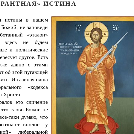
ЕРАНТНАЯ» ИСТИНА
ем истины в нашем
 Божий, не заповеди
аботанный «эталон»
 здесь не будем
рные и политические
ересует другое. Есть
 уже давно с этими
от об этой пугающей
рить. И главная наша
ального «кодекса
а Христа.
ралов это сличение
 что слово Божие не
все-таки думаю, что
осознают вполне ту
ной» либеральной