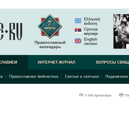
Ελληνική
έκδοση
Српска
верзиjа
English
Православный
version
календарь
СЛАВИЕМ
ИНТЕРНЕТ-ЖУРНАЛ
ВОПРОСЫ СВЯЩ
ка
|
Православная библиотека
|
Святые и святыни
|
Подвижники 
6 606 просмотров
Ра