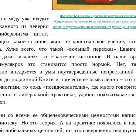
Ибо слово Божие живо и действенно и острее всякого меча
о в моду уже входит
обоюдоострого: оно проникает до разделения души и духа, соста
тканного из неверно
мозгов, и судит помышления и намерения сердечные. (К Евреям 
иберализма цитат,
щих какое-то иное, явно не христианское учение, хот
Великомученик Георгий Победоносец. Н
святого
 Хуже всего, что такой «вольный пересказ» Еванге
Роман Котов
Как найти своё место в жизни
 даже выдается за Евангелие истинное. В наше вр
Кирилл Мурышев
имулякров это становится просто нормой. Нет, та
 оно внедряется в умы неутвержденные непрестанной 
ся до подлинной Книги и прочесть ее осмысленно – это 
ногими, то ложь «псевдоевангелия», где много говорит
енно в либеральной трактовке, удобно подхватывается 
хи.
тии со всеми ее общечеловеческими ценностями напис
лиотеку. Но это теория. А на практике появилось в на
мой либеральных ценностей, но что совершенно недопус