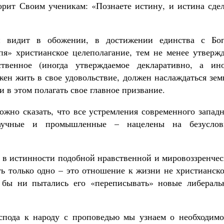
орит Своим ученикам: «Познаете истину, и истина сдел
и видит в обожении, в достижении единства с Бог
пя» христианское целеполагание, тем не менее утвержд
твенное (иногда утверждаемое декларативно, а ино
жен жить в свое удовольствие, должен наслаждаться зе
и в этом полагать свое главное призвание.
ожно сказать, что все устремления современного запад
 научные и промышленные – нацелены на безуслов
ь в истинности подобной нравственной и мировоззренче
ь только одно – это отношение к жизни не христианско
к бы ни пытались его «переписывать» новые либераль
спода к народу с проповедью мы узнаем о необходимо