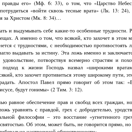
 правды его» (Мф. 6: 33), о том, что «Царство Небес
потрудиться «войти сквозь тесные врата» (Лк. 13: 24),
уя за Христом (Мк. 8: 34)…
ать и выдумывать себе какие-то особенные трудности. 
ещах. А именно о том, что всякий, кто захочет в этом 
нется с трудностями, с необходимостью противостоять 
нагло выдавать за истину. Эта ложь именно и заключает
 удовольствие, потворствуя всемерно страстям и похо
т подход к жизни Господь назвал «широкими вратам
всякий, кто захочет противиться этому широкому пути, э
радать. Апостол Павел прямо говорит об этом так: «В
усе, будут гонимы» (2 Тим. 3: 12).
лью равное обеспечение прав и свобод всех граждан, н
ложь уравнять с правдой, грех с добродетелью, уродст
альной философии – это восстание «угнетенного грех
святостью. Об этом, может быть, не говорится прямо, но
«либерально настроенной общественности».