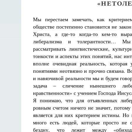
«НЕТОЛ
Мы перестаем замечать, как критери
обществе постепенно становится не закон
Христа, а где-то когда-то кем-то выр
либерализма и толерантности… Мы
рассматривать лингвистические, культу
тонкости и аспекты этих понятий, нас инт
вполне очевидная реальность, которая
понятиями неотвязно и прочно связана. В
и навязчивой реальности мы и будем гово
задача – сличение нынешнего либер
нравственности» с учением Господа Иисус
Я понимаю, что для отъявленных либе
ровным счетом ничего не значит, потому
является для них критерием истины. Но 
много есть людей, которые просто не 
бездну, что лежит между «обиход