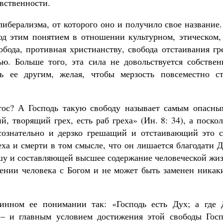
авственности.
иберализма, от которого оно и получило свое название
од этим понятием в отношении культурном, этическом,
обода, противная христианству, свобода отстаивания гр
ю. Больше того, эта сила не довольствуется собствен
ть ее другим, желая, чтобы мерзость повсеместно ст
тос? А Господь такую свободу называет самым опасны
, творящий грех, есть раб греха» (Ин. 8: 34), а поско
 сознательно и дерзко грешащий и отстаивающий это с
еха и смерти в том смысле, что он лишается благодати 
у и составляющей высшее содержание человеческой жиз
нении человека с Богом и не может быть заменен никак
инном ее понимании так: «Господь есть Дух; а где 
, – и главным условием достижения этой свободы Госп