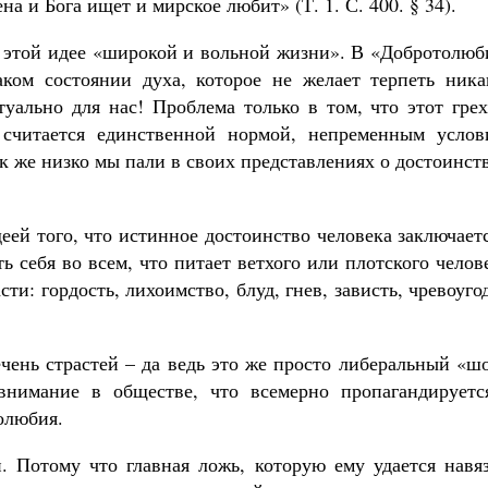
на и Бога ищет и мирское любит» (Т. 1. С. 400. § 34).
 этой идее «широкой и вольной жизни». В «Добротолюб
аком состоянии духа, которое не желает терпеть ника
туально для нас! Проблема только в том, что этот гре
о считается единственной нормой, непременным услов
к же низко мы пали в своих представлениях о достоинст
еей того, что истинное достоинство человека заключает
 себя во всем, что питает ветхого или плотского челов
ти: гордость, лихоимство, блуд, гнев, зависть, чревоуго
ечень страстей – да ведь это же просто либеральный «ш
 внимание в обществе, что всемерно пропагандируетс
олюбия.
 Потому что главная ложь, которую ему удается навяз