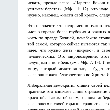
искать, прежде всего, «Царства Божия и
усилием берется» (Мф. 11: 12), что надо 
нужно, наконец, «нести свой крест», след
Это не значит, что непременно нужно иск
идет о гораздо более глубоких и важных в
жить по правде Божией, неизбежно столк
той самой, которую сейчас пытаются так 
идее, что нужно жить «широко», в свое
человеческим. Это мировоззрение, это
ведущими в погибель (см.: Мф. 7: 13). И 
миру, который лежит во зле, – будет ст
желающие жить благочестиво во Христе Иис
Либеральная демократия ставит своей це
практике это означает лишь стремление 
красотой. Таким образом, основа либер
желающего в своей гордыне сравняться со 
очевидно вытекает из всей деятельности 