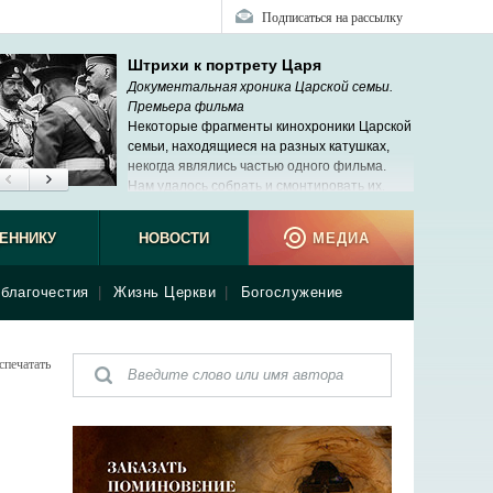
Подписаться на рассылку
Штрихи к портрету Царя
Документальная хроника Царской семьи.
Премьера фильма
Некоторые фрагменты кинохроники Царской
семьи, находящиеся на разных катушках,
некогда являлись частью одного фильма.
Нам удалось собрать и смонтировать их.
Иларио
ЕННИКУ
НОВОСТИ
МЕДИА
благочестия
|
Жизнь Церкви
|
Богослужение
спечатать