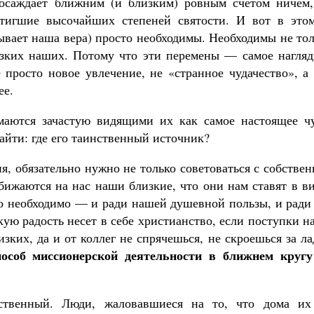
досаждает ближним (и близким) ровным счетом ничем,
стигшие высочайших степеней святости. И вот в этом
ывает наша вера) просто необходимы. Необходимы не то
изких наших. Потому что эти перемены — самое нагляд
 просто новое увлечение, не «странное чудачество», а
ее.
маются зачастую видящими их как самое настоящее чу
найти: где его таинственный источник?
я, обязательно нужно не только советоваться с собстве
обижаются на нас наши близкие, что они нам ставят в в
о необходимо — и ради нашей душевной пользы, и ради 
акую радость несет в себе христианство, если поступки 
зких, да и от коллег не спрячешься, не скроешься за л
особ миссионерской деятельности в ближнем круг
ственный. Люди, жаловавшиеся на то, что дома их