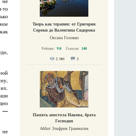
 не
-то
лько
ное
Тверь как терапия: от Григория
Сороки до Валентина Сидорова
 как
Оксана Головко
Рейтинг:
9.8
Голосов:
140
до,
2 380
2
нной
ину,
их.
наши
адно
у —
Память апостола Иакова, брата
Господня
Аббат Эльфрик Грамматик
 не