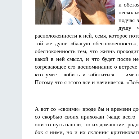
Фредерика де Грааф
и обсто
несколь
подчас 
душу ч
расположенности к ней, семя, которое пот
той же душе «благую обеспокоенность»,
обеспокоенность тем, что жизнь проходит
какой в ней смысл, и что будет после не
согревающее его воспоминание о встрече 
кто умеет любить и заботиться — имен
Потому что с этого все и начинается. «Вс
А вот со «своими» вроде бы и времени д
со скорбью своих прихожан (чаще всего 
они-то путь нашли, но их домашние, родны
бок с ними, но и их склонны критиковат