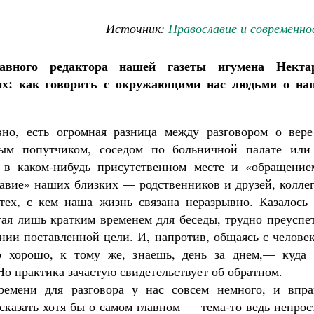
Источник:
Православие и современно
авного редактора нашей газеты игумена Некта
их: как говорить с окружающими нас людьми о на
вно, есть огромная разница между разговором о вере
ным попутчиком, соседом по больничной палате или
Как найти своё место в жизни
 в каком-нибудь присутственном месте и «обращение
Кирилл Мурышев
авие» наших близких — родственников и друзей, коллег
 тех, с кем наша жизнь связана неразрывно. Казалось 
гая лишь кратким временем для беседы, трудно преуспе
нии поставленной цели. И, напротив, общаясь с челове
о хорошо, к тому же, знаешь, день за днем,— куда 
Но практика зачастую свидетельствует об обратном.
Великомученик Георгий Победоносец. Н
ремени для разговора у нас совсем немного, и впра
святого
 сказать хотя бы о самом главном — тема-то ведь непрос
Роман Котов