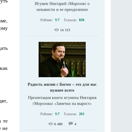
нуть
Игумен Нектарий (Морозов) о
ненависти и ее преодолении
аме,
Рейтинг:
9.7
Голосов:
858
ому
14 315
ать
 как
Радость жизни с Богом – это для нас
нужнее всего
Презентация книги игумена Нектария
ят,
(Морозова) «Заметки на вырост»
Рейтинг:
9.7
Голосов:
203
а те
6 480
4
е не