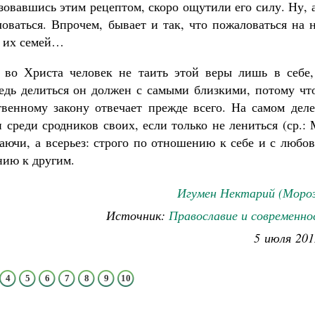
зовавшись этим рецептом, скоро ощутили его силу. Ну, 
оваться. Впрочем, бывает и так, что пожаловаться на 
ы их семей…
во Христа человек не таить этой веры лишь в себе,
редь делиться он должен с самыми близкими, потому чт
твенному закону отвечает прежде всего. На самом дел
 среди сродников своих, если только не лениться (ср.:
раючи, а всерьез: строго по отношению к себе и с любо
нию к другим.
Игумен Нектарий (Мороз
Источник:
Православие и современно
5 июля 201
4
5
6
7
8
9
10