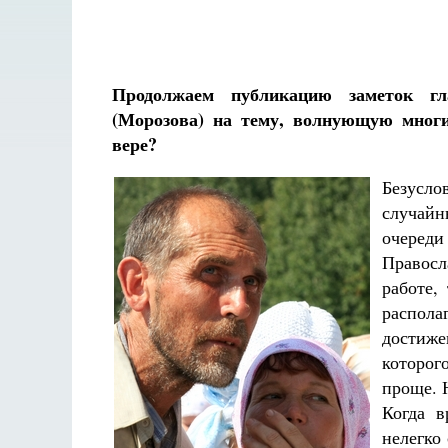
Продолжаем публикацию заметок гл
(Морозова) на тему, волнующую мног
вере?
Безусло
случай
очереди
Правосл
работе,
распола
достиже
которог
проще. 
Когда в
Разлуки не будет
нелегко