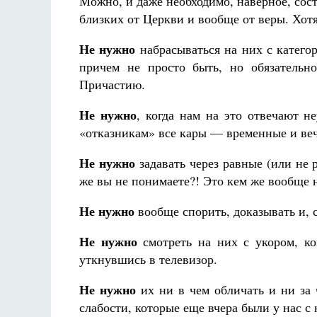
Можно, и даже необходимо, наверное, сост
близких от Церкви и вообще от веры. Хот
Не нужно
набрасываться на них с катего
причем не просто быть, но обязательн
Причастию.
Не нужно
, когда нам на это отвечают н
«отказникам» все кары — временные и веч
Не нужно
задавать через равные (или не
же вы не понимаете?! Это кем же вообще 
Не нужно
вообще спорить, доказывать и, 
Не нужно
смотреть на них с укором, ко
уткнувшись в телевизор.
Не нужно
их ни в чем обличать и ни за ч
слабости, которые еще вчера были у нас с 