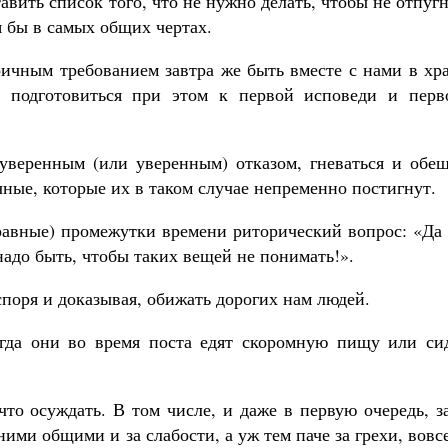
авить список того, что не нужно делать, чтобы не отпуг
я бы в самых общих чертах.
ричным требованием завтра же быть вместе с нами в хр
о подготовиться при этом к первой исповеди и перв
еуверенным (или уверенным) отказом, гневаться и обещ
ные, которые их в таком случае непременно постигнут.
 равные) промежутки времени риторический вопрос: «Да
надо быть, чтобы таких вещей не понимать!».
споря и доказывая, обижать дорогих нам людей.
гда они во время поста едят скоромную пищу или сид
то осуждать. В том числе, и даже в первую очередь, з
ними общими и за слабости, а уж тем паче за грехи, вовс