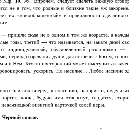
10
о
(Мф.
, 36). Впрочем, следует сделать важную огово
ется не в том, что родные и близкие такие уж закорен
дает их «новообращенный» в правильности сделанного
ним.
— пришли сюда не в одном и том же возрасте, а кажды
лые годы, третий — что называется, на закате дней св
-то индивидуальный, обусловленный различными — 
и, период созревания души для встречи с Богом, точне
Им и в Нем. Кто-то посторонний может выступить в каче
спровоцировать, ускорить. Но насилие… Любое насилие з
воих близких вперед, к спасению, напористо, неделика
портит, когда, будучи ими отвергнут, сердится, ссори
а неважнецкой визитной карточкой своей веры.
Черный список