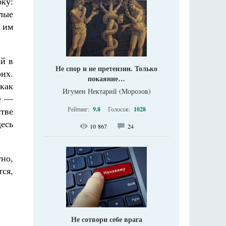
рку:
елые
 им
й в
Не спор и не претензии. Только
оих.
покаяние…
как
Игумен Нектарий (Морозов)
е —
стве
Рейтинг:
9.8
Голосов:
1028
десь
10 867
24
тно,
тся,
Не сотвори себе врага