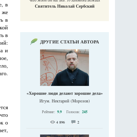
Чего ждет от нас Бог. 10 заповедей Божиих
е, в
Святитель Николай Сербский
 же
ть в
кой
ть в
ДРУГИЕ СТАТЬИ АВТОРА
ий:
на и
ное,
ело,
го.
«Хорошие люди делают хорошие дела»
Игум. Нектарий (Морозов)
ется
Рейтинг:
9.9
Голосов:
245
что
ок о
4 896
2
ает,