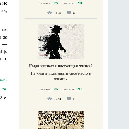
а не
Рейтинг:
9.9
Голосов:
201
них,
2 196
4
 но
о за
е —
 Мф.
вью,
Когда начнется настоящая жизнь?
Из книги «Как найти свое место в
ов)
жизни​»
сть
Рейтинг:
9.8
Голосов:
210
2 г.
3 258
1