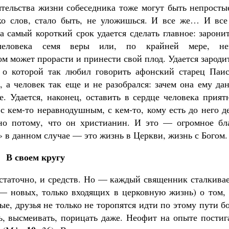
ятельства жизни собеседника тоже могут быть непросты
ко слов, стало быть, не уложишься. И все же… И все
за самый короткий срок удается сделать главное: зарони
еловека семя веры или, по крайней мере, не
ом может прорасти и принести свой плод. Удается зароди
 о которой так любил говорить афонский старец Паис
, а человек так еще и не разобрался: зачем она ему да
е. Удается, наконец, оставить в сердце человека прият
с кем-то неравнодушным, с кем-то, кому есть до него д
но потому, что он христианин. И это — огромное бла
ё» в данном случае — это жизнь в Церкви, жизнь с Богом.
В своем кругу
остаточно, и средств. Но — каждый священник сталкива
— новых, только входящих в церковную жизнь) о том, 
е, друзья не только не торопятся идти по этому пути б
ь, высмеивать, порицать даже. Неофит на опыте постиг