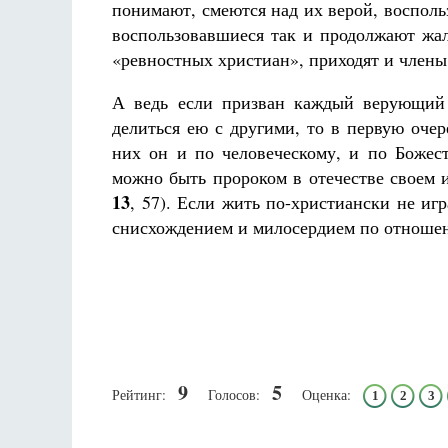
понимают, смеются над их верой, восполь
воспользовавшиеся так и продолжают жал
«ревностных христиан», приходят и член
А ведь если призван каждый верующий 
делиться ею с другими, то в первую оче
них он и по человеческому, и по Божес
можно быть пророком в отечестве своем и
13
, 57). Если жить по-христиански не иг
сни­схождением и милосердием по отноше
9
5
Рейтинг:
Голосов:
Оценка:
1
2
3