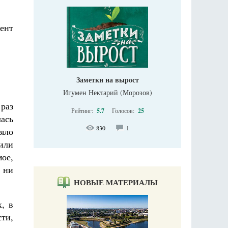
ент
Заметки на вырост
Игумен Нектарий (Морозов)
 раз
Рейтинг:
5.7
Голосов:
25
ась
830
1
няло
 или
мое,
 ни
НОВЫЕ МАТЕРИАЛЫ
, в
сти,