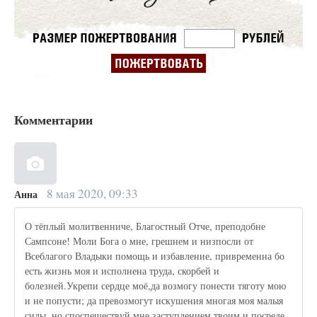
Комментарии
8 мая 2020, 09:33
Анна
О тёплый молитвенниче, Благостный Отче, преподобне
Сампсоне! Моли Бога о мне, грешнем и низпосли от
Всеблагого Владыки помощь и избавление, привременна бо
есть жизнь моя и исполнена труда, скорбей и
болезней.Укрепи сердце моё,да возмогу понести тяготу мою
и не попусти; да превозмогут искушения многая моя малыя
силы, но споспешествуй мне заступлением твоим и посреде