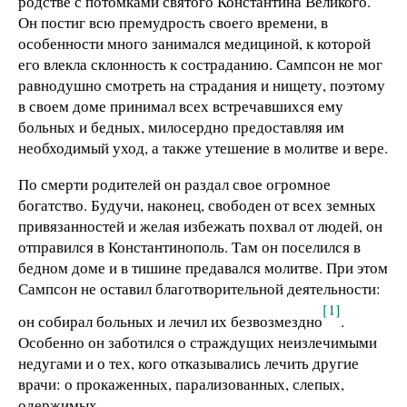
родстве с потомками святого Константина Великого.
Он постиг всю премудрость своего времени, в
особенности много занимался медициной, к которой
его влекла склонность к состраданию. Сампсон не мог
равнодушно смотреть на страдания и нищету, поэто­му
в своем доме принимал всех встречавшихся ему
больных и бедных, милосердно предоставляя им
необходимый уход, а также утешение в молитве и вере.
По смерти родителей он раздал свое огромное
богатство. Будучи, наконец, свободен от всех земных
привязанностей и желая избежать похвал от людей, он
отправился в Константинополь. Там он поселился в
бедном доме и в тиши­не предавался молитве. При этом
Сампсон не оставил бла­готворительной деятельности:
[1]
он собирал больных и лечил их безвозмездно
.
Особенно он заботился о страждущих не­излечимыми
недугами и о тех, кого отказывались лечить другие
врачи: о прокаженных, парализованных, слепых,
одержимых.