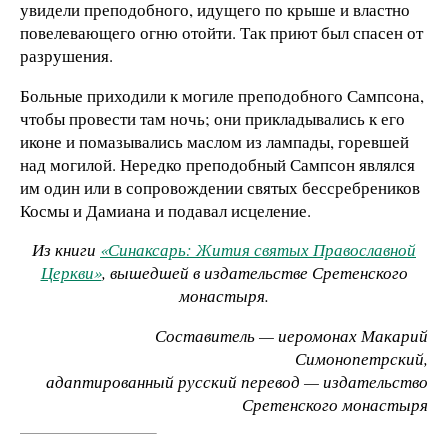
увидели препо­добного, идущего по крыше и властно
повелевающего огню отойти. Так приют был спасен от
разрушения.
Больные приходили к могиле преподобного Сампсона,
чтобы про­вести там ночь; они прикладывались к его
иконе и помазы­вались маслом из лампады, горевшей
над могилой. Нередко преподобный Сампсон являлся
им один или в сопровождении святых бессребреников
Космы и Дамиана и подавал исцеление.
Из книги
«Синаксарь: Жития святых Православной
Церкви»
, вышедшей в издательстве Сретенского
монастыря.
Составитель — иеромонах Макарий
Симонопетрский,
адаптированный русский перевод — издательство
Сретенского монастыря