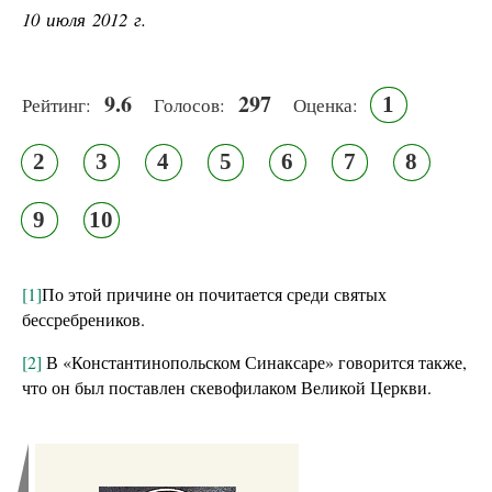
10 июля 2012 г.
9.6
297
1
Рейтинг:
Голосов:
Оценка:
2
3
4
5
6
7
8
9
10
[1]
По этой причине он почитается среди святых
бессребреников.
[2]
В «Константинопольском Синаксаре» говорится также,
что он был поставлен скевофилаком Великой Церкви.