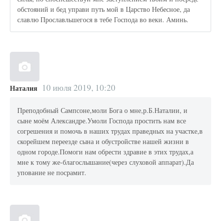
обстояний и бед управи путь мой в Царство Небесное, да
славлю Прославльшегося в тебе Господа во веки. Аминь.
10 июля 2019, 10:20
Наталия
Преподобный Сампсоне,моли Бога о мне,р.Б.Наталии, и
сыне моём Александре.Умоли Господа простить нам все
согрешения и помочь в наших трудах праведных на участке,в
скорейшем переезде сына и обустройстве нашей жизни в
одном городе.Помоги нам обрести здравие в этих трудах,а
мне к тому же-благослышание(через слуховой аппарат).Да
упование не посрамит.