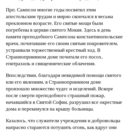
Прп. Сампсон многие годы посвятил этим
апостольским трудам и мирно скончался в весьма
преклонном возрасте. Его святые мощи были
погребены в церкви святого Мокия. Здесь в день
памяти преподобного Сампсона константинополь­ские
врачи, почитавшие его своим святым покровителем,
устраивали торжественный крестный ход. В
Страннопри­имном доме почитали его посох,
епитрахиль и священни­ческие облачения.
Впоследствии, благодаря невидимой помощи святого
или его явлениям, в Странноприимном доме
произошло мно­жество чудес и исцелений. Вскоре
после смерти преподоб­ного страшный пожар,
начавшийся в Святой Софии, разру­шил все окрестные
дома и перекинулся на крышу больницы.
Казалось, что служители учреждения и добровольцы
напрас­но стараются потушить огонь, как вдруг они