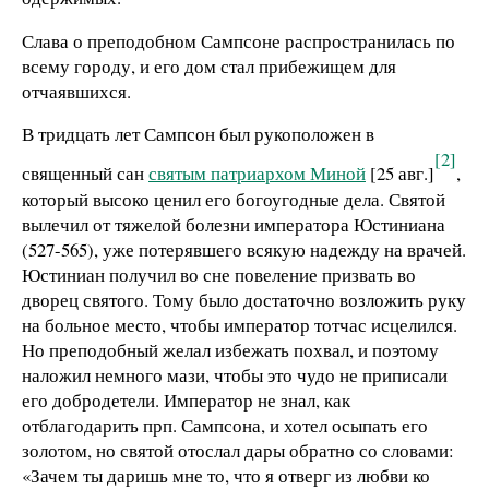
Слава о преподобном Сампсоне распространилась по
всему городу, и его дом стал прибежищем для
отчаявшихся.
В тридцать лет Сампсон был рукоположен в
[2]
священный сан
святым патриархом Миной
[25 авг.]
,
который высоко ценил его богоугодные дела. Святой
вылечил от тяжелой болезни императора Юстиниана
(527-565), уже потерявшего всякую надежду на врачей.
Юстиниан получил во сне повеле­ние призвать во
дворец святого. Тому было достаточно воз­ложить руку
на больное место, чтобы император тотчас ис­целился.
Но преподобный желал избежать похвал, и поэтому
наложил немного мази, чтобы это чудо не приписали
его доб­родетели. Император не знал, как
отблагодарить прп. Сампсона, и хотел осыпать его
золотом, но святой отослал дары обратно со словами:
«Зачем ты даришь мне то, что я отверг из любви ко