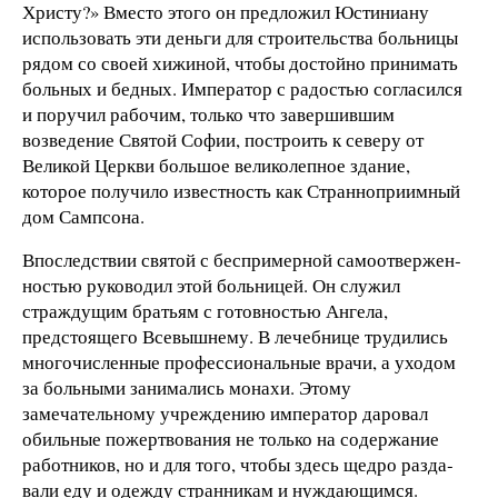
Христу?» Вместо этого он предложил Юсти­ниану
использовать эти деньги для строительства больницы
рядом со своей хижиной, чтобы достойно принимать
боль­ных и бедных. Император с радостью согласился
и поручил рабочим, только что завершившим
возведение Святой Со­фии, построить к северу от
Великой Церкви большое вели­колепное здание,
которое получило известность как Стран­ноприимный
дом Сампсона.
Впоследствии святой с бес­примерной самоотвержен­
ностью руководил этой боль­ницей. Он служил
страждущим братьям с готовностью Анге­ла,
предстоящего Всевышнему. В лечебнице трудились
много­численные профессиональные врачи, а уходом
за больными занимались монахи. Этому
замечательному учреждению император даровал
обильные пожертвования не только на со­держание
работников, но и для того, чтобы здесь щедро разда­
вали еду и одежду странникам и нуждающимся.