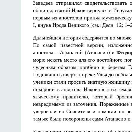
Зеведеев отправился свидетельствовать
общины, святой Иаков вернулся в Иерусали
первым из апостолов принял мученическу
I, внука Ирода Великого (см.: Деян. 12: 1–2
Дальнейшая история содержится во множес
По самой известной версии, изложенн
апостола – Афанасий (Атанасио) и Феодор
морю искать место для его достойного по
чудесным образом прибило к берегам Г
Поднявшись вверх по реке Улья до неболь
ученики стали просить знатную женщину 
похоронить апостола Иакова в этих земля
языческому правителю, который брос
невредимыми из заточения. Пораженные 
уверовали во Спасителя и помогли погре
там же были похоронены сами Атанасио и 
Как свидетельствуют раскопки, обнаружи