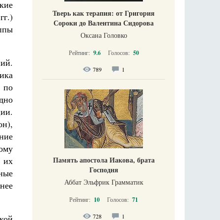
кие
Тверь как терапия: от Григория
гг.)
Сороки до Валентина Сидорова
ппы
Оксана Головко
Рейтинг:
9.6
Голосов:
50
ний.
789
1
ика
ь по
удно
ии.
он),
ение
ному
 их
Память апостола Иакова, брата
Господня
ные
Аббат Эльфрик Грамматик
нее
Рейтинг:
10
Голосов:
71
728
1
кой