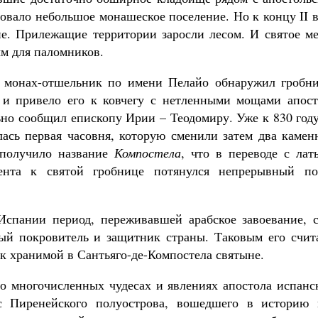
вовало небольшое монашеское поселение. Но к концу II 
е. Прилежащие территории заросли лесом. И святое ме
м для паломников.
 монах-отшельник по имени Пелайо обнаружил гробни
е и привело его к ковчегу с нетленными мощами апост
ьно сообщил епископу Ирии – Теодомиру. Уже к 830 год
лась первая часовня, которую сменили затем два камен
 получило название
Компостела
, что в переводе с лат
ента к святой гробнице потянулся непрерывный по
Испании период, переживавшей арабское завоевание, с
ный покровитель и защитник страны. Таковым его счит
 к хранимой в Сантьяго-де-Компостела святыне.
о многочисленных чудесах и явлениях апостола испанс
с Пиренейского полуострова, вошедшего в историю 