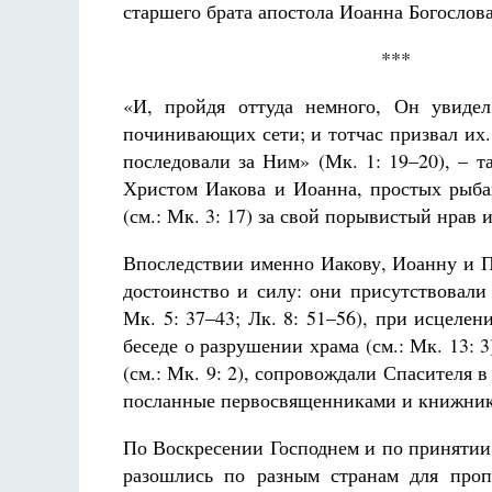
старшего брата апостола Иоанна Богослова
***
«И, пройдя оттуда немного, Он увидел
починивающих сети; и тотчас призвал их. 
последовали за Ним» (Мк. 1: 19–20), – 
Разлуки не будет
Христом Иакова и Иоанна, простых рыба
Фредерика де Грааф
(см.: Мк. 3: 17) за свой порывистый нрав 
Впоследствии именно Иакову, Иоанну и П
достоинство и силу: они присутствовали
Мк. 5: 37–43; Лк. 8: 51–56), при исцелен
беседе о разрушении храма (см.: Мк. 13:
(см.: Мк. 9: 2), сопровождали Спасителя 
посланные первосвященниками и книжни
По Воскресении Господнем и по принятии
разошлись по разным странам для проп