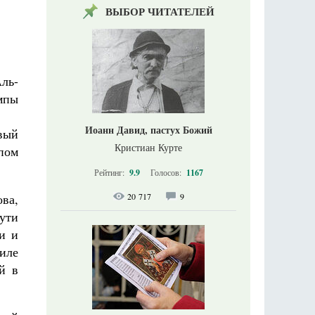
ВЫБОР ЧИТАТЕЛЕЙ
ль-
ампы
Иоанн Давид, пастух Божий
овый
Кристиан Курте
опом
Рейтинг:
9.9
Голосов:
1167
ва,
20 717
9
ути
и и
иле
й в