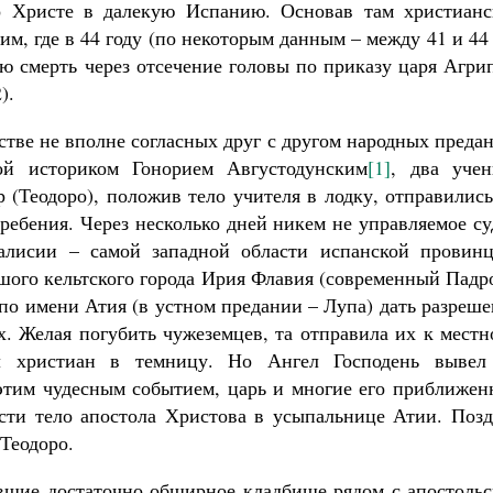
 о Христе в далекую Испанию. Основав там христианс
м, где в 44 году (по некоторым данным – между 41 и 44 
ю смерть через отсечение головы по приказу царя Агри
).
тве не вполне согласных друг с другом народных преда
ой историком Гонорием Августодунским
[1]
, два учен
 (Теодоро), положив тело учителя в лодку, отправилис
гребения. Через несколько дней никем не управляемое с
алисии – самой западной области испанской провинц
шого кельтского города Ирия Флавия (современный Падр
по имени Атия (в устном предании – Лупа) дать разреш
х. Желая погубить чужеземцев, та отправила их к мест
ил христиан в темницу. Но Ангел Господень вывел
этим чудесным событием, царь и многие его приближен
сти тело апостола Христова в усыпальнице Атии. Позд
Теодоро.
вшие достаточно обширное кладбище рядом с апостольс