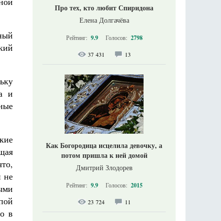
ной
Про тех, кто любит Спиридона
Елена Долгачёва
ный
Рейтинг:
9.9
Голосов:
2798
ский
37 431
13
ьку
а и
ные
кие
Как Богородица исцелила девочку, а
щая
потом пришла к ней домой
что,
Дмитрий Злодорев
и не
Рейтинг:
9.9
Голосов:
2015
ыми
апой
23 724
11
о в