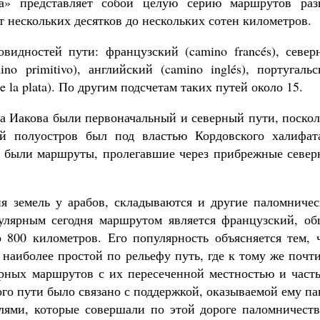
ва» представляет собой целую серию маршрутов раз
 нескольких десятков до нескольких сотен километров.
видностей пути: французский (camino francés), север
ino primitivo), английский (camino inglés), португаль
de la plata). По другим подсчетам таких путей около 15.
а Иакова были первоначальный и северный пути, поскол
й полуостров был под властью Кордовского халифат
 были маршруты, пролегавшие через прибрежные север
я земель у арабов, складываются и другие паломничес
улярным сегодня маршрутом является французский, об
о 800 километров. Его популярность объясняется тем, 
 наиболее простой по рельефу путь, где к тому же почт
ерных маршрутов с их пересеченной местностью и част
ого пути было связано с поддержкой, оказываемой ему п
ями, которые совершали по этой дороге паломничеств