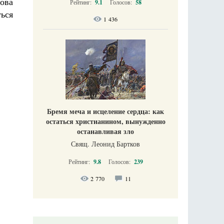
ова
Рейтинг:
9.1
Голосов:
58
ться
1 436
Бремя меча и исцеление сердца: как
остаться христианином, вынужденно
останавливая зло
Свящ. Леонид Бартков
Рейтинг:
9.8
Голосов:
239
2 770
11