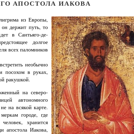
ОГО АПОСТОЛА ИАКОВА
лигрима из Европы,
 он держит путь, то
дет в Сантьяго-де-
редстоящее долгое
еля всех паломников
 встретить необычно
и посохом в руках,
ой ракушкой.
ложенный на северо-
ицей автономного
не на всякой карте.
меркам городе, где
Как найти своё место в жизни
человек, хранится
Кирилл Мурышев
и апостола Иакова,