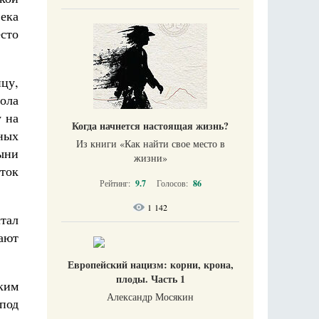
века
сто
цу,
ола
у на
Когда начнется настоящая жизнь?
ных
Из книги «Как найти свое место в
ыни
жизни​»
ток
Рейтинг:
9.7
Голосов:
86
1 142
тал
ают
Европейский нацизм: корни, крона,
плоды. Часть 1
ким
Александр Мосякин
под