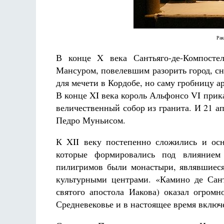
Рак
В конце X века Сантьяго-де-Компосте
Мансуром, повелевшим разорить город, сн
для мечети в Кордобе, но саму гробницу а
В конце XI века король Альфонсо VI прик
величественный собор из гранита. И 21 а
Педро Муньисом.
К XII веку постепенно сложились и ос
которые формировались под влиянием
пилигримов были монастыри, являвшиес
культурными центрами. «Камино де Сан
святого апостола Иакова) оказал огром
Средневековье и в настоящее время вклю