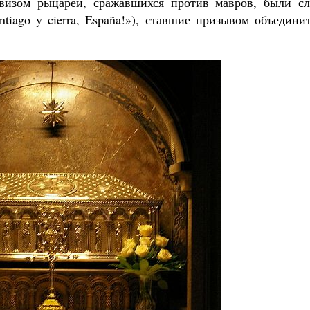
евизом рыцарей, сражавшихся против мавров, были сл
ntiago y cierra, España!»), ставшие призывом объедини