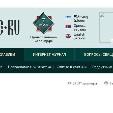
Ελληνική
έκδοση
Српска
верзиjа
English
Православный
version
календарь
СЛАВИЕМ
ИНТЕРНЕТ-ЖУРНАЛ
ВОПРОСЫ СВЯЩ
ка
|
Православная библиотека
|
Святые и святыни
|
Подвижники 
27 577 просмотров
Ра