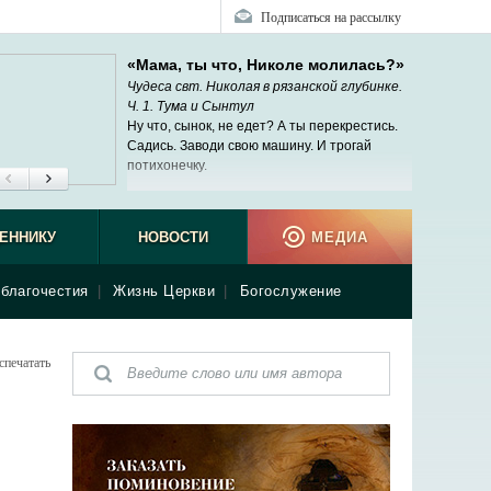
Подписаться на рассылку
«Мама, ты что, Николе молилась?»
Чудеса свт. Николая в рязанской глубинке.
Ч. 1. Тума и Сынтул
Ну что, сынок, не едет? А ты перекрестись.
Садись. Заводи свою машину. И трогай
потихонечку.
ЕННИКУ
НОВОСТИ
МЕДИА
благочестия
|
Жизнь Церкви
|
Богослужение
спечатать