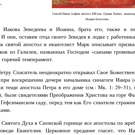
.
Святой Иаков Алфеев апостол XIII век, Греция Патмос, монасты
Иоанна Богослова
 Иакова Зеведеева и Иоанна, брата его, также в ло
И они, оставив отца своего Зеведея в лодке с работник
Великомученик Георгий Победоносец. Н
так святой апостол и евангелист Марк описывает призв
святого
Роман Котов
ков из Галилеи, названных Господом «сынами громовы
и горячий темперамент.
етру Спаситель неоднократно открывал Свое Божествен
 при воскрешении дочери начальника синагоги Иаира (с
ии тещи апостола Петра в его доме (см.: Мк. 1: 29–31),
 3), были свидетелями Преображения Христова на горе Ф
в Гефсиманском саду, перед тем как Его схватили стражн
ками.
 Святого Духа в Сионской горнице все апостолы по жре
оведи Евангелия. Церковное предание гласит, что Иа