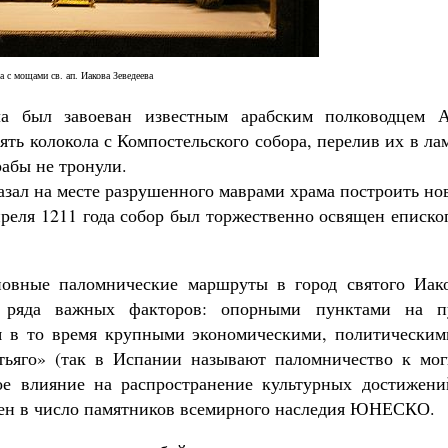
а с мощами св. ап. Иакова Зеведеева
ла был завоеван известным арабским полководцем А
ять колокола с Компостельского собора, перелив их в л
рабы не тронули.
азал на месте разрушенного маврами храма построить н
преля 1211 года собор был торжественно освящен еписк
новные паломнические маршруты в город святого Иако
 ряда важных факторов: опорными пунктами на п
я в то время крупными экономическими, политическим
тьяго» (так в Испании называют паломничество к мог
ное влияние на распространение культурных достижени
чен в число памятников всемирного наследия ЮНЕСКО.