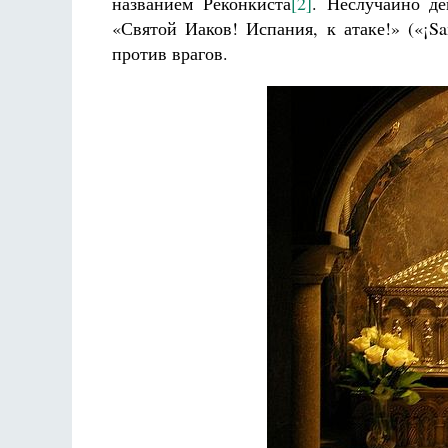
названием Реконкиста
[2]
. Неслучайно д
«Святой Иаков! Испания, к атаке!» («¡Sa
против врагов.