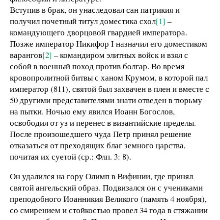
Вступив в брак, он унаследовал сан патрикия и
получил почетный титул доместика схол
[1]
–
командующего дворцовой гвардией императора.
Позже император Никифор I назначил его доместиком
варангов
[2]
– командиром элитных войск и взял с
собой в военный поход против болгар. Во время
кровопролитной битвы с ханом Крумом, в которой пал
император (811), святой был захвачен в плен и вместе с
50 другими представителями знати отведен в тюрьму
на пытки. Ночью ему явился Иоанн Богослов,
освободил от уз и перенес в византийские пределы.
После произошедшего чуда Петр принял решение
отказаться от преходящих благ земного царства,
почитая их суетой (ср.: Флп. 3: 8).
Он удалился на гору Олимп в Вифинии, где принял
святой ангельский образ. Подвизался он с учениками
преподобного Иоанникия Великого (память 4 ноября),
со смирением и стойкостью провел 34 года в стяжании