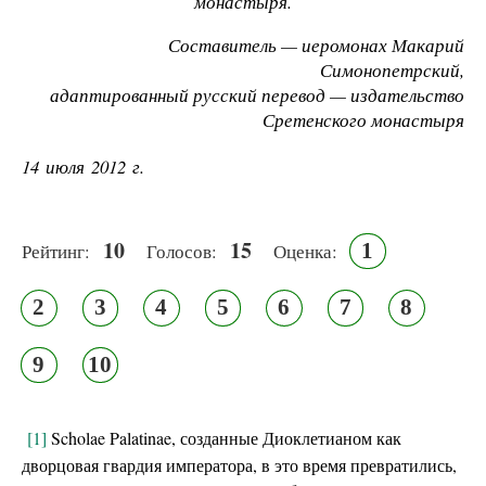
монастыря.
Составитель — иеромонах Макарий
Симонопетрский,
адаптированный русский перевод — издательство
Сретенского монастыря
14 июля 2012 г.
10
15
1
Рейтинг:
Голосов:
Оценка:
2
3
4
5
6
7
8
9
10
[1]
Scholae Palatinae, созданные Диоклетианом как
дворцовая гвардия императора, в это время превратились,