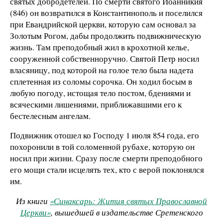
святых добродетелей. По смерти святого Иоанникия
(846) он возвратился в Константинополь и поселился
при Евандрийской церкви, которую сам основал за
Золотым Рогом, дабы продолжить подвижническую
жизнь. Там преподобный жил в крохотной келье,
сооруженной собственноручно. Святой Петр носил
власяницу, под которой на голое тело была надета
сплетенная из соломы сорочка. Он ходил босым в
любую погоду, истощая тело постом, бдениями и
всяческими лишениями, приближавшими его к
бестелесным ангелам.
Подвижник отошел ко Господу 1 июля 854 года, его
похоронили в той соломенной рубахе, которую он
носил при жизни. Сразу после смерти преподобного
его мощи стали исцелять тех, кто с верой поклонялся
им.
Из книги
«Синаксарь: Жития святых Православной
Церкви»
, вышедшей в издательстве Сретенского