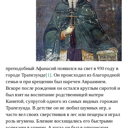
преподобный Афанасий появился на свет в 930 году в
городе Трапезунде
[1]
. Он происходил из благородной
семьи и при крещении был наречен Авраамием.
Вскоре после рождения он остался круглым сиротой и
был взят на воспитание родственницей матери
Канитой, супругой одного из самых видных горожан
Трапезунда. В детстве он не любил шумных игр, а
часто вел своих сверстников в лес или пещеры и играл
роль игумена. Близкие восхищались его быстрыми
успехами в учении. А когда он был в отроческом