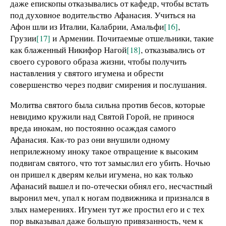
даже епископы отказывались от кафедр, чтобы встать
под духовное водительство Афанасия. Учиться на
Афон шли из Италии, Калабрии, Амальфи
[16]
,
Грузии
[17]
и Армении. Почитаемые отшельники, такие
как блаженный Никифор Нагой
[18]
, отказывались от
своего сурового образа жизни, чтобы получить
наставления у святого игумена и обрести
совершенство через подвиг смирения и послушания.
Молитва святого была сильна против бесов, которые
невидимо кружили над Святой Горой, не принося
вреда инокам, но постоянно осаждая самого
Афанасия. Как-то раз они внушили одному
неприлежному иноку такое отвращение к высоким
подвигам святого, что тот замыслил его убить. Ночью
он пришел к дверям кельи игумена, но как только
Афанасий вышел и по-отечески обнял его, несчастный
выронил меч, упал к ногам подвижника и признался в
злых намерениях. Игумен тут же простил его и с тех
пор выказывал даже большую привязанность, чем к