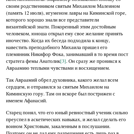
своим родственником святым Михаилом Малеином
(память 12 июля), игуменом лавры на Киминской горе,
которого хорошо знали все представители
византийской знати. Покоренный этим достойным
человеком, юноша открыл ему свое желание принять
иночество. Когда их беседа подходила к концу,
навестить преподобного Михаила пришел его
племянник Никифор Фока, занимавший в то время пост
стратега фемы Анатолик
[3]
. Он сразу же проникся к
Авраамию теплыми чувствами и восхищением.
Так Авраамий обрел духовника, какого желал всем
сердцем, и отправился за святым Михаилом на
Киминскую гору. Там он вскоре был пострижен с
именем Афанасий.
Старец понял, что его юный ревностный ученик сильно
преуспел в аскетических навыках, и желал сделать его
воином Христовым, закаленным в послушании.
Поэтому он не дал ему разрешения есть лишь раз в