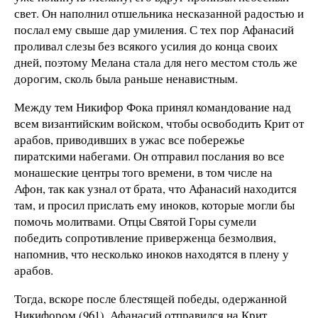
свет. Он наполнил отшельника несказанной радостью и
послал ему свыше дар умиления. С тех пор Афанасий
проливал слезы без всякого усилия до конца своих
дней, поэтому Мелана стала для него местом столь же
дорогим, сколь была раньше ненавистным.
Между тем Никифор Фока принял командование над
всем византийским войском, чтобы освободить Крит от
арабов, приводивших в ужас все побережье
пиратскими набегами. Он отправил послания во все
монашеские центры того времени, в том числе на
Афон, так как узнал от брата, что Афанасий находится
там, и просил прислать ему иноков, которые могли бы
помочь молитвами. Отцы Святой Горы сумели
победить сопротивление приверженца безмолвия,
напомнив, что несколько иноков находятся в плену у
арабов.
Тогда, вскоре после блестящей победы, одержанной
Никифором (961), Афанасий отправился на Крит