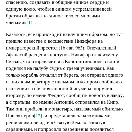
спасению, создавать в общине единое сердце и
единую волю, чтобы в едином устремлении всей
братии образовать единое тело со многими
членами»
[11]
.
Казалось, все происходит наилучшим образом, но тут
пришло известие о восшествии Никифора на
императорский престол (16 авг. 963). Опечаленный
Афанасий расценил поступок Никифора как измену.
Сказав, что отправляется в Константинополь, святой
поднялся на палубу судна с тремя учениками. Как
только корабль отчалил от берега, он отправил одного
из них к императору с письмом, в котором сообщал о
сложении с себя обязанностей игумена, поручил
второму, по имени Феодот, сообщить новость в лавру,
а с третьим, по имени Антоний, отправился на Кипр.
Там они прибыли в монастырь, называемый обителью
Пресвитеров
[12]
, и представились паломниками,
решившими не идти в Святую Землю, занятую
сарацинами, и попросили разрешения поселиться