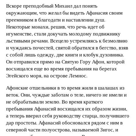
Вскоре преподобный Михаил дал понять
окружающим, что желал бы видеть Афанасия своим
преемником в благодати и наставлении душ.
Некоторые монахи, решив, что речь идет об
игуменстве, стали докучать молодому подвижнику
льстивыми речами. Всецело устремляясь к безмолвию
и чуждаясь почестей, святой обратился в бегство, взяв
с собой лишь одежду, две книги и клобук духовника.
Он отправился прямо на Святую Гору Афон, которой
восхищался еще во время пребывания на берегах
Эгейского моря, на острове Лемнос.
Афонские отшельники в то время жили в шалашах из
веток. Они, чуждые заботам о теле, ничего не имели и
не обрабатывали землю. Во время краткого
пребывания Афанасий восхищался их образом жизни,
а теперь вверил себя руководству старца, получившего
дар простоты. Афанасий обосновался рядом с ним в
северной части полуострова, называемой Зигос, и