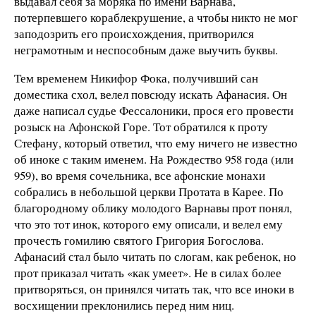
выдавал себя за моряка по имени Варнава,
потерпевшего кораблекрушение, а чтобы никто не мог
заподозрить его происхождения, притворился
неграмотным и неспособным даже выучить буквы.
Тем временем Никифор Фока, получивший сан
доместика схол, велел повсюду искать Афанасия. Он
даже написал судье Фессалоники, прося его провести
розыск на Афонской Горе. Тот обратился к проту
Стефану, который ответил, что ему ничего не известно
об иноке с таким именем. На Рождество 958 года (или
959), во время сочельника, все афонские монахи
собрались в небольшой церкви Протата в Карее. По
благородному облику молодого Варнавы прот понял,
что это тот инок, которого ему описали, и велел ему
прочесть гомилию святого Григория Богослова.
Афанасий стал было читать по слогам, как ребенок, но
прот приказал читать «как умеет». Не в силах более
притворяться, он принялся читать так, что все иноки в
восхищении преклонились перед ним ниц.