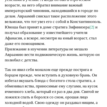
возрасте, на него обратил внимание важный
императорский чиновник, находившийся в городе по
делам. Авраамий снискал такое расположение этого
вельможи, что тот увез его с собой в Константинополь.
Юноша был принят в доме стратига Зифинизера
[2]
и
получал образование у известнейшего учителя
Афанасия, а вскоре, несмотря на юный возраст, стал
даже его помощником.
Прилежание в изучении литературы не мешало
Авраамию вести подвижническую жизнь, которую он
полюбил с детства.
Так он явил себя монахом еще прежде пострига и
борцом прежде, чем вступить в духовную брань. Он
избегал вкушать блюда с богатого стола стратига, а
обменивал яства, приносимые ему слугами, на кусок
ячменного хлеба, который ел раз в два дня. Святой не
ложился спать и боролся со сном, орошая лицо
холодной водой. Свою одежду он раздавал нищим, а