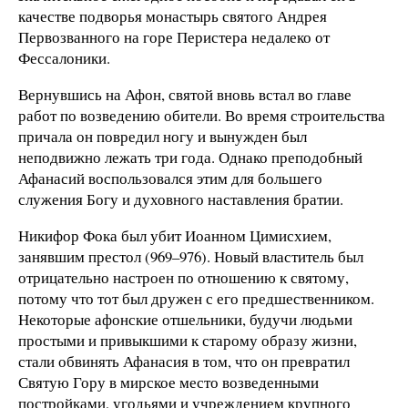
качестве подворья монастырь святого Андрея
Первозванного на горе Перистера недалеко от
Фессалоники.
Вернувшись на Афон, святой вновь встал во главе
работ по возведению обители. Во время строительства
причала он повредил ногу и вынужден был
неподвижно лежать три года. Однако преподобный
Афанасий воспользовался этим для большего
служения Богу и духовного наставления братии.
Никифор Фока был убит Иоанном Цимисхием,
занявшим престол (969–976). Новый властитель был
отрицательно настроен по отношению к святому,
потому что тот был дружен с его предшественником.
Некоторые афонские отшельники, будучи людьми
простыми и привыкшими к старому образу жизни,
стали обвинять Афанасия в том, что он превратил
Святую Гору в мирское место возведенными
постройками, угодьями и учреждением крупного