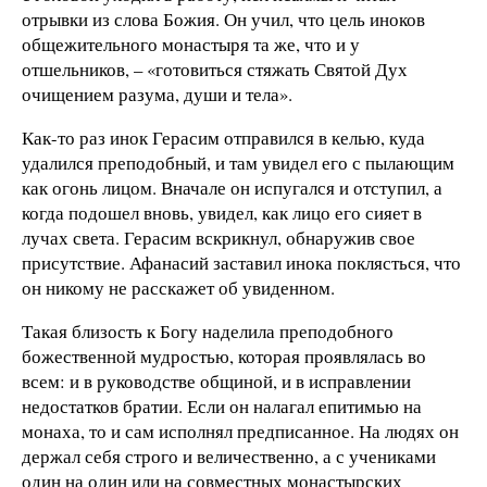
отрывки из слова Божия. Он учил, что цель иноков
общежительного монастыря та же, что и у
отшельников, – «готовиться стяжать Святой Дух
очищением разума, души и тела».
Как-то раз инок Герасим отправился в келью, куда
удалился преподобный, и там увидел его с пылающим
как огонь лицом. Вначале он испугался и отступил, а
когда подошел вновь, увидел, как лицо его сияет в
лучах света. Герасим вскрикнул, обнаружив свое
присутствие. Афанасий заставил инока поклясться, что
он никому не расскажет об увиденном.
Такая близость к Богу наделила преподобного
божественной мудростью, которая проявлялась во
всем: и в руководстве общиной, и в исправлении
недостатков братии. Если он налагал епитимью на
монаха, то и сам исполнял предписанное. На людях он
держал себя строго и величественно, а с учениками
один на один или на совместных монастырских