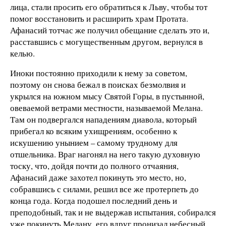
лица, стали просить его обратиться к Льву, чтобы тот
помог восстановить и расширить храм Протата.
Афанасий тотчас же получил обещание сделать это и,
расставшись с могущественным другом, вернулся в
келью.
Иноки постоянно приходили к нему за советом,
поэтому он снова бежал в поисках безмолвия и
укрылся на южном мысу Святой Горы, в пустынной,
овеваемой ветрами местности, называемой Мелана.
Там он подвергался нападениям диавола, который
прибегал ко всяким ухищрениям, особенно к
искушению унынием – самому трудному для
отшельника. Враг нагонял на него такую духовную
тоску, что, дойдя почти до полного отчаяния,
Афанасий даже захотел покинуть это место, но,
собравшись с силами, решил все же протерпеть до
конца года. Когда подошел последний день и
преподобный, так и не выдержав испытания, собирался
уже покинуть Мелану, его вдруг пронизал небесный