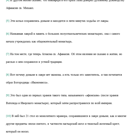
[4]
В другом житии сказано, что Никифора и его брата Льва доверил духовному руководству
Афанасия св. Михаил.
[5]
Эти кельи сохранились доныне и находятся в пяти минутах ходьбы от лавры.
[6]
Названная лаврой в память о больших полуотшельнических монастырях, она с самого
начала учреждалась как общежительный монастырь.
[7]
На том месте, где теперь Агиасма св. Афанасия. Об этом явлении не сказано в житии, но
рассказ о нем сохранился в устной традиции.
[8]
Вот почему доныне в лавре нет эконома, а есть только его заместитель, и там почитается
образ Богородицы «Икономисса».
[9]
Это был один из первых храмов такого типа, называемого «афонским» (после храмов
Ватопеда и Иверского монастыря), который затем распространился по всей империи.
[10]
В ней был 21 стол из монолитного мрамора, сохранившиеся в лавре доныне, как и многие
другие предметы эпохи святого, в частности пастырский жезл и тяжелый железный крест,
который он носил.