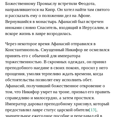
Божественному Промыслу встретили Феодота,
направлявшегося на Кипр. Он хотел найти там святого
и рассказать ему о положении дел на Афоне.
Вернувшийся в монастырь Афанасий был встречен
иноками словно Спаситель, входящий в Иерусалим, и
вскоре жизнь в лавре возродилась.
Через некоторое время Афанасий отправился в
Константинополь. Смущенный Никифор не осмелился
принять его с обычной для императора
торжественностью. В скромных одеждах, он принял
преподобного наедине в своих покоях, просил у него
прощения, умоляя терпеливо ждать времени, когда
обстоятельства позволят ему исполнить обет.
Афанасий, получивший божественное откровение о
том, что Никифор умрет на троне, призвал его править
справедливо и милосердно, а затем простился.
Император даровал преподобному хрисовул, который
предоставлял лавре статус царской обители
[13]
,
значительное ежегодное пособие и передавал ей в