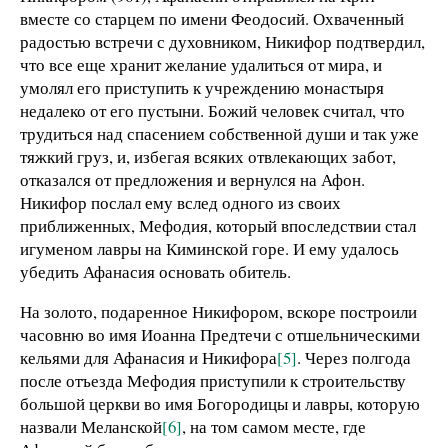
вместе со старцем по имени Феодосий. Охваченный
радостью встречи с духовником, Никифор подтвердил,
что все еще хранит желание удалиться от мира, и
умолял его приступить к учреждению монастыря
недалеко от его пустыни. Божий человек считал, что
трудиться над спасением собственной души и так уже
тяжкий груз, и, избегая всяких отвлекающих забот,
отказался от предложения и вернулся на Афон.
Никифор послал ему вслед одного из своих
приближенных, Мефодия, который впоследствии стал
игуменом лавры на Киминской горе. И ему удалось
убедить Афанасия основать обитель.
На золото, подаренное Никифором, вскоре построили
часовню во имя Иоанна Предтечи с отшельническими
кельями для Афанасия и Никифора
[5]
. Через полгода
после отъезда Мефодия приступили к строительству
большой церкви во имя Богородицы и лавры, которую
назвали Меланской
[6]
, на том самом месте, где