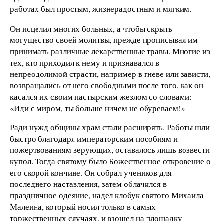
работах был простым, жизнерадостным и мягким.
Он исцелил многих больных, а чтобы скрыть
могущество своей молитвы, прежде прописывал им
принимать различные лекарственные травы. Многие из
тех, кто приходил к нему и признавался в
непреодолимой страсти, например в гневе или зависти,
возвращались от него свободными после того, как он
касался их своим пастырским жезлом со словами:
«Иди с миром, ты больше ничем не обуреваем!»
Ради нужд общины храм стали расширять. Работы шли
быстро благодаря императорским пособиям и
пожертвованиям верующих, оставалось лишь возвести
купол. Тогда святому было Божественное откровение о
его скорой кончине. Он собрал учеников для
последнего наставления, затем облачился в
праздничное одеяние, надел клобук святого Михаила
Малеина, который носил только в самых
торжественных случаях, и взошел на площадку