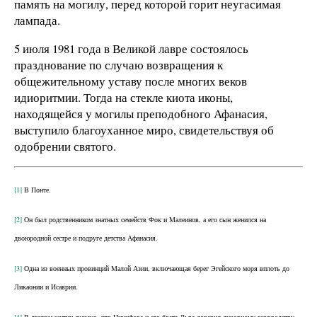
память на могилу, перед которой горит неугасимая
лампада.
5 июля 1981 года в Великой лавре состоялось
празднование по случаю возвращения к
общежительному уставу после многих веков
идиоритмии. Тогда на стекле киота иконы,
находящейся у могилы преподобного Афанасия,
выступило благоуханное миро, свидетельствуя об
одобрении святого.
[1]
В Понте.
[2]
Он был родственником знатных семейств Фок и Малеинов, а его сын женился на
двоюродной сестре и подруге детства Афанасия.
[3]
Одна из военных провинций Малой Азии, включающая берег Эгейского моря вплоть до
Ликаонии и Исаврии.