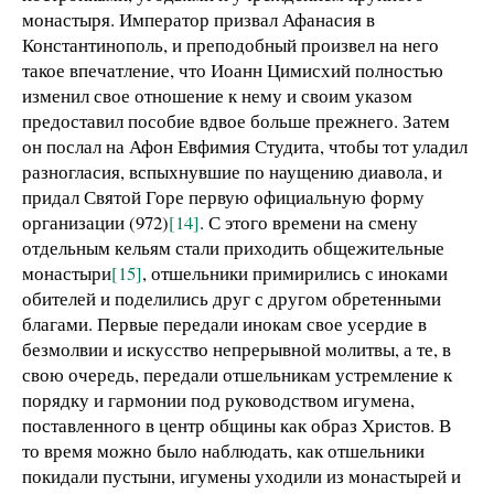
монастыря. Император призвал Афанасия в
Константинополь, и преподобный произвел на него
такое впечатление, что Иоанн Цимисхий полностью
изменил свое отношение к нему и своим указом
предоставил пособие вдвое больше прежнего. Затем
он послал на Афон Евфимия Студита, чтобы тот уладил
разногласия, вспыхнувшие по наущению диавола, и
придал Святой Горе первую официальную форму
организации (972)
[14]
. С этого времени на смену
отдельным кельям стали приходить общежительные
монастыри
[15]
, отшельники примирились с иноками
обителей и поделились друг с другом обретенными
благами. Первые передали инокам свое усердие в
безмолвии и искусство непрерывной молитвы, а те, в
свою очередь, передали отшельникам устремление к
порядку и гармонии под руководством игумена,
поставленного в центр общины как образ Христов. В
то время можно было наблюдать, как отшельники
покидали пустыни, игумены уходили из монастырей и