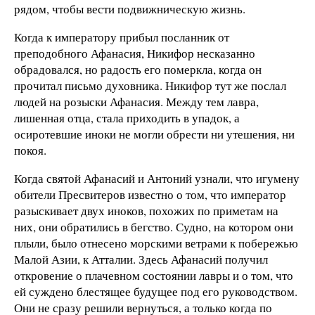
рядом, чтобы вести подвижническую жизнь.
Когда к императору прибыл посланник от
преподобного Афанасия, Никифор несказанно
обрадовался, но радость его померкла, когда он
прочитал письмо духовника. Никифор тут же послал
людей на розыски Афанасия. Между тем лавра,
лишенная отца, стала приходить в упадок, а
осиротевшие иноки не могли обрести ни утешения, ни
покоя.
Когда святой Афанасий и Антоний узнали, что игумену
обители Пресвитеров известно о том, что император
разыскивает двух иноков, похожих по приметам на
них, они обратились в бегство. Судно, на котором они
плыли, было отнесено морскими ветрами к побережью
Малой Азии, к Атталии. Здесь Афанасий получил
откровение о плачевном состоянии лавры и о том, что
ей суждено блестящее будущее под его руководством.
Они не сразу решили вернуться, а только когда по