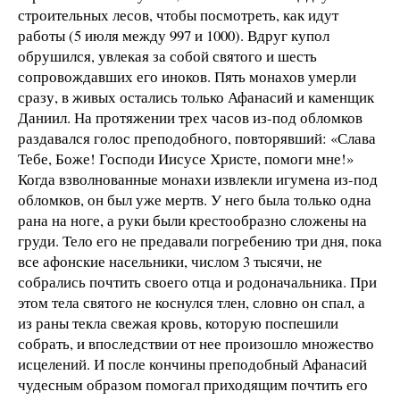
строительных лесов, чтобы посмотреть, как идут
работы (5 июля между 997 и 1000). Вдруг купол
обрушился, увлекая за собой святого и шесть
сопровождавших его иноков. Пять монахов умерли
сразу, в живых остались только Афанасий и каменщик
Даниил. На протяжении трех часов из-под обломков
раздавался голос преподобного, повторявший: «Слава
Тебе, Боже! Господи Иисусе Христе, помоги мне!»
Когда взволнованные монахи извлекли игумена из-под
обломков, он был уже мертв. У него была только одна
рана на ноге, а руки были крестообразно сложены на
груди. Тело его не предавали погребению три дня, пока
все афонские насельники, числом 3 тысячи, не
собрались почтить своего отца и родоначальника. При
этом тела святого не коснулся тлен, словно он спал, а
из раны текла свежая кровь, которую поспешили
собрать, и впоследствии от нее произошло множество
исцелений. И после кончины преподобный Афанасий
чудесным образом помогал приходящим почтить его