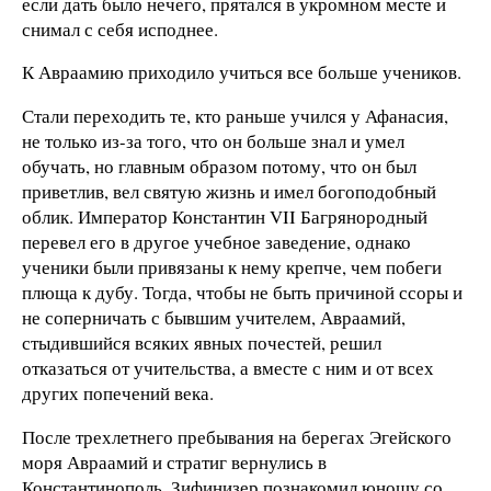
если дать было нечего, прятался в укромном месте и
снимал с себя исподнее.
К Авраамию приходило учиться все больше учеников.
Стали переходить те, кто раньше учился у Афанасия,
не только из-за того, что он больше знал и умел
обучать, но главным образом потому, что он был
приветлив, вел святую жизнь и имел богоподобный
облик. Император Константин VII Багрянородный
перевел его в другое учебное заведение, однако
ученики были привязаны к нему крепче, чем побеги
плюща к дубу. Тогда, чтобы не быть причиной ссоры и
не соперничать с бывшим учителем, Авраамий,
стыдившийся всяких явных почестей, решил
отказаться от учительства, а вместе с ним и от всех
других попечений века.
После трехлетнего пребывания на берегах Эгейского
моря Авраамий и стратиг вернулись в
Константинополь. Зифинизер познакомил юношу со