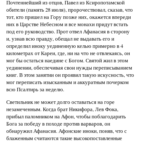
Почтеннейший из отцов, Павел из Ксиропотамской
обители (память 28 июля), пророчествовал, сказав, что
тот, кто пришел на Гору позже них, окажется впереди
них в Царстве Небесном и все монахи придут встать
под его руководство. Прот отвел Афанасия в сторону
и, узнав всю правду, обещал не выдавать его и
определил иноку уединенную келью примерно в 4
километрах от Кареи, где, ни на что не отвлекаясь, он
мог бы остаться наедине с Богом. Святой жил в этом
уединении, обеспечивая свои нужды переписыванием
книг. В этом занятии он проявил такую искусность, что
мог переписать изысканным и аккуратным почерком
всю Псалтирь за неделю.
Светильник не может долго оставаться на горе
незамеченным. Когда брат Никифора, Лев Фока,
прибыл паломником на Афон, чтобы поблагодарить
Бога за победу в походе против варваров, он
обнаружил Афанасия. Афонские иноки, поняв, что с
блаженным считаются такие высокопоставленные