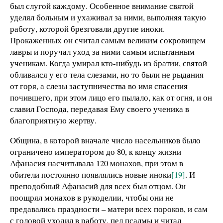
был слугой каждому. Особенное внимание святой
уделял больным и ухаживал за ними, выполняя такую
работу, которой брезговали другие иноки.
Прокаженных он считал самым великим сокровищем
лавры и поручал уход за ними самым испытанным
ученикам. Когда умирал кто-нибудь из братии, святой
обливался у его тела слезами, но то были не рыдания
от горя, а слезы заступничества во имя спасения
почившего, при этом лицо его пылало, как от огня, и он
славил Господа, передавая Ему своего ученика в
благоприятную жертву.
Община, в которой вначале число насельников было
ограничено императором до 80, к концу жизни
Афанасия насчитывала 120 монахов, при этом в
обители постоянно появлялись новые иноки
[19]
. И
преподобный Афанасий для всех был отцом. Он
поощрял монахов в рукоделии, чтобы они не
предавались праздности – матери всех пороков, и сам
с головой уходил в работу, пел псалмы и читал