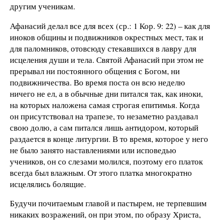
другим ученикам.
Афанасий делал все для всех (ср.: 1 Кор. 9: 22) – как для
иноков общины и подвижников окрестных мест, так и
для паломников, отовсюду стекавшихся в лавру для
исцеления души и тела. Святой Афанасий при этом не
прерывал ни постоянного общения с Богом, ни
подвижничества. Во время поста он всю неделю
ничего не ел, а в обычные дни питался так, как иноки,
на которых наложена самая строгая епитимья. Когда
он присутствовал на трапезе, то незаметно раздавал
свою долю, а сам питался лишь антидором, который
раздается в конце литургии. В то время, которое у него
не было занято наставлениями или исповедью
учеников, он со слезами молился, поэтому его платок
всегда был влажным. От этого платка многократно
исцелялись болящие.
Будучи почитаемым главой и пастырем, не терпевшим
никаких возражений, он при этом, по образу Христа,