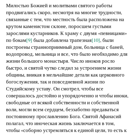
Милостью Божией и молитвами святого работы
продвигались скоро, несмотря на многие трудности,
связанные с тем, что местность была расположена на
крутом каменистом склоне, поросшем густыми
зарослями кустарников. К храму с двумя «певницами»
по бокам
[9]
была добавлена трапезная
[10]
, были
построены странноприимный дом, больница с баней,
водопровод, мельница и все, что было необходимо для
жизни большого монастыря. Число иноков росло
быстро, и святой чутко следил за устроением жизни
общины, вникая в мельчайшие детали как церковного
богослужения, так и повседневной жизни по
Студийскому уставу. Он смотрел, чтобы все
совершалось достойно и упорядоченно и чтобы иноки,
свободные от всякой собственности и собственной
воли, могли всем сердцем, беззаботно предаваться
постоянному прославлению Бога. Святой Афанасий
полагал, что иноческая жизнь заключается в том,
чтобы «соборно устремляться к единой цели, то есть к