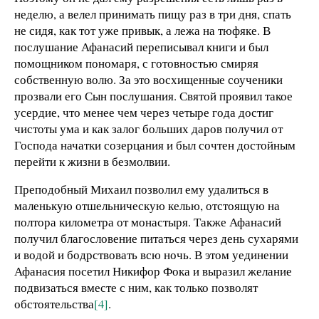
неделю, а велел принимать пищу раз в три дня, спать
не сидя, как тот уже привык, а лежа на тюфяке. В
послушание Афанасий переписывал книги и был
помощником пономаря, с готовностью смиряя
собственную волю. За это восхищенные соученики
прозвали его Сын послушания. Святой проявил такое
усердие, что менее чем через четыре года достиг
чистоты ума и как залог больших даров получил от
Господа начатки созерцания и был сочтен достойным
перейти к жизни в безмолвии.
Преподобный Михаил позволил ему удалиться в
маленькую отшельническую келью, отстоящую на
полтора километра от монастыря. Также Афанасий
получил благословение питаться через день сухарями
и водой и бодрствовать всю ночь. В этом уединении
Афанасия посетил Никифор Фока и выразил желание
подвизаться вместе с ним, как только позволят
обстоятельства
[4]
.