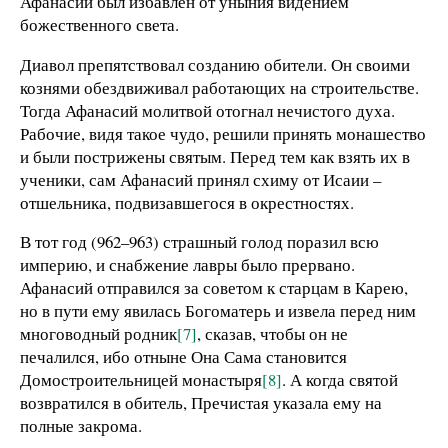
Афанасий был избавлен от уныния видением
божественного света.
Диавол препятствовал созданию обители. Он своими
кознями обездвиживал работающих на строительстве.
Тогда Афанасий молитвой отогнал нечистого духа.
Рабочие, видя такое чудо, решили принять монашество
и были пострижены святым. Перед тем как взять их в
ученики, сам Афанасий принял схиму от Исаии –
отшельника, подвизавшегося в окрестностях.
В тот год (962–963) страшный голод поразил всю
империю, и снабжение лавры было прервано.
Афанасий отправился за советом к старцам в Карею,
но в пути ему явилась Богоматерь и извела перед ним
многоводный родник
[7]
, сказав, чтобы он не
печалился, ибо отныне Она Сама становится
Домостроительницей монастыря
[8]
. А когда святой
возвратился в обитель, Пречистая указала ему на
полные закрома.