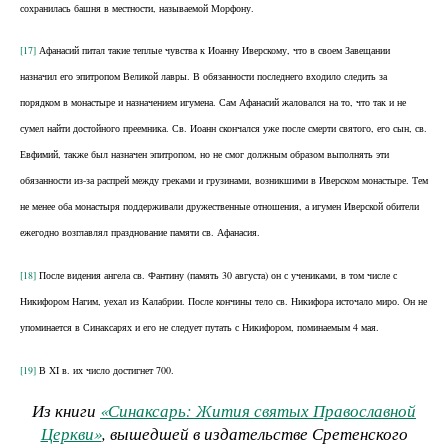
сохранилась башня в местности, называемой Морфону.
[17]
Афанасий питал такие теплые чувства к Иоанну Иверскому, что в своем Завещании
назначил его эпитропом Великой лавры. В обязанности последнего входило следить за
порядком в монастыре и назначением игумена. Сам Афанасий жаловался на то, что так и не
сумел найти достойного преемника. Св. Иоанн скончался уже после смерти святого, его сын, св.
Евфимий, также был назначен эпитропом, но не смог должным образом выполнять эти
обязанности из-за распрей между греками и грузинами, возникшими в Иверском монастыре. Тем
не менее оба монастыря поддерживали дружественные отношения, а игумен Иверской обители
ежегодно возглавлял празднование памяти св. Афанасия.
[18]
После видения ангела св. Фантину (память 30 августа) он с учениками, в том числе с
Никифором Нагим, уехал из Калабрии. После кончины тело св. Никифора источало миро. Он не
упоминается в Синаксарях и его не следует путать с Никифором, поминаемым 4 мая.
[19]
В XI в. их число достигнет 700.
Из книги
«Синаксарь: Жития святых Православной
Церкви»
, вышедшей в издательстве Сретенского