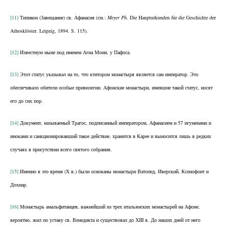
[11]
Типикон (Завещание) св. Афанасия (см.:
Meyer Ph.
Die Haupturkunden für die Geschichte der
Athosklöster. Leipzig, 1894. S. 115).
[12]
Известную ныне под именем Агиа Мони, у Пафоса.
[13]
Этот статус указывал на то, что ктитором монастыря является сам император. Это
обеспечивало обители особые привилегии. Афонские монастыри, имевшие такой статус, носят
его до сих пор.
[14]
Документ, называемый Трагос, подписанный императором, Афанасием и 57 игуменами и
иноками и санкционировавший такое действие, хранится в Карее и выносится лишь в редких
случаях в присутствии всего святого собрания.
[15]
Именно в это время (X в.) были основаны монастыри Ватопед, Иверский, Ксенофонт и
Дохиар.
[16]
Монастырь амальфитанцев, важнейший из трех итальянских монастырей на Афоне,
вероятно, жил по уставу св. Венедикта и существовал до XIII в. До наших дней от него