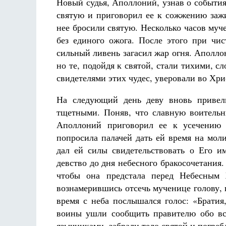
Новый судья, Аполлоний, узнав о событи
святую и приговорил ее к сожжению заж
нее бросили святую. Несколько часов муче
без единого ожога. После этого при чис
сильный ливень загасил жар огня. Аполло
но те, подойдя к святой, стали тихими, с
свидетелями этих чудес, уверовали во Хри
На следующий день деву вновь привели
тщетными. Поняв, что славную воительн
Аполлоний приговорил ее к усечению 
попросила палачей дать ей время на мол
дал ей силы свидетельствовать о Его им
девство до дня небесного бракосочетания
чтобы она предстала перед Небесным 
вознамерившись отсечь мученице голову, 
время с неба послышался голос: «Братия
воины ушли сообщить правителю обо все
язычниками, забрали тело святой и погреб