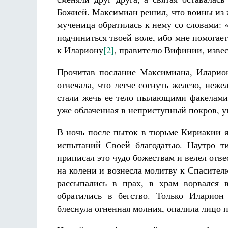
Божией. Максимиан решил, что воины из ж
мученица обратилась к нему со словами:
подчиниться твоей воле, ибо мне помогае
к Илариону
[2]
, правителю Вифинии, изве
Прочитав послание Максимиана, Иларио
отвечала, что легче согнуть железо, неж
стали жечь ее тело пылающими факелами 
уже облаченная в неприступный покров, 
В ночь после пыток в тюрьме Кириакии я
испытаний Своей благодатью. Наутро т
приписал это чудо божествам и велел отве
на колени и вознесла молитву к Спасител
рассыпались в прах, в храм ворвался 
обратились в бегство. Только Иларион 
блеснула огненная молния, опалила лицо п