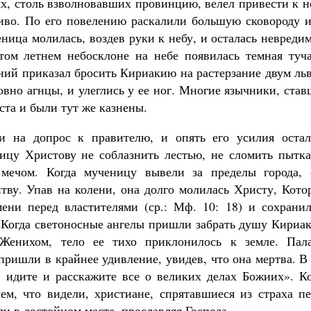
ях, столь взволновавших провинцию, велел привести к 
иво. По его повелению раскалили большую сковороду и
ница молилась, воздев руки к небу, и осталась невреди
том летнем небосклоне на небе появилась темная туча
ний приказал бросить Кириакию на растерзание двум ль
ловно агнцы, и улеглись у ее ног. Многие язычники, ста
ста и были тут же казнены.
 на допрос к правителю, и опять его усилия остал
ицу Христову не соблазнить лестью, не сломить пытка
мечом. Когда мученицу вывели за пределы города, 
итву. Упав на колени, она долго молилась Христу, Кот
ени перед властителями (ср.: Мф. 10: 18) и сохранил
. Когда светоносные ангелы пришли забрать душу Кириа
Женихом, тело ее тихо приклонилось к земле. Пала
пришли в крайнее удивление, увидев, что она мертва. В
, идите и расскажите все о великих делах Божиих». Ко
м, что видели, христиане, спрятавшиеся из страха пе
ли в достойном месте, прославляя Господа.