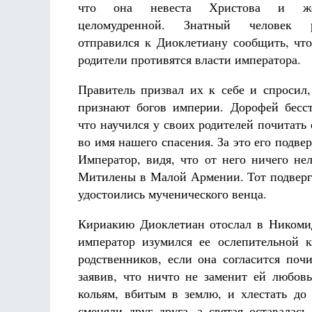
что она невеста Христова и же
целомудренной. Знатный человек р
отправился к Диоклетиану сообщить, чт
родители противятся власти императора.
Правитель призвал их к себе и спросил
Великомученик Георгий Победоносец. Научись у
святого
признают богов империи. Дорофей бесст
Роман Котов
Чего ж
что научился у своих родителей почитать
жизни
Св
в
во имя нашего спасения. За это его подвер
Император, видя, что от него ничего не
Митилены в Малой Армении. Тот подверг 
удостоились мученического венца.
Кириакию Диоклетиан отослал в Никоми
император изумился ее ослепительной 
родственников, если она согласится поч
заявив, что ничто не заменит ей любовь
кольям, вбитым в землю, и хлестать д
сменяли друг друга, а святая оставалас