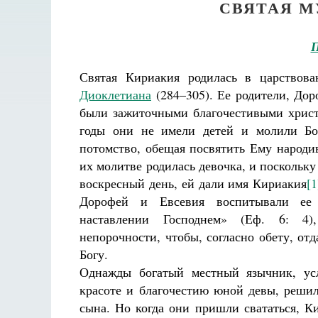
СВЯТАЯ М
П
Святая Кириакия родилась в царствов
Диоклетиана
(284–305). Ее родители, Дор
были зажиточными благочестивыми христ
годы они не имели детей и молили Бо
потомство, обещая посвятить Ему народи
их молитве родилась девочка, и поскольку
воскресный день, ей дали имя Кириакия
[1
Дорофей и Евсевия воспитывали ее
наставлении Господнем» (Еф. 6: 4)
непорочности, чтобы, согласно обету, отд
Богу.
Однажды богатый местный язычник, у
красоте и благочестию юной девы, реши
сына. Но когда они пришли свататься, Ки