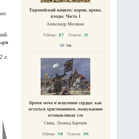
Европейский нацизм: корни, крона,
ого
плоды. Часть 1
Александр Мосякин
ий,
Рейтинг:
8.7
Голосов:
15
ыря
706
2 г.
Бремя меча и исцеление сердца: как
остаться христианином, вынужденно
останавливая зло
Свящ. Леонид Бартков
Рейтинг:
9.8
Голосов:
191