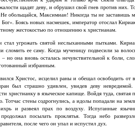
алости щадят деву, и обрушил свой гнев против них. Т
 «Не обольщайся, Максимиан! Никогда ты не заставишь 
т Бог». Боясь новых насмешек, император отослал Кири
стному жестокостью по отношению к христианам.
н стал угрожать святой неслыханными пытками. Кириа
ели сломить ее саму. Когда мученицу подвесили за воло
– но она вновь осталась нечувствительной к боли, сло
уготованный избранным.
вился Христос, исцелил раны и обещал освободить от в
иран был страшно удивлен, увидев деву невредимой.
сти христианку в языческое капище. Войдя туда, святая 
ю. Тотчас стены содрогнулись, а идолы попадали на зем
вихрь и развеял прах по воздуху. Испуганные язычн
продолжал посылать проклятья. Тогда небо разверзло
равителя, после чего он упал и испустил дух.