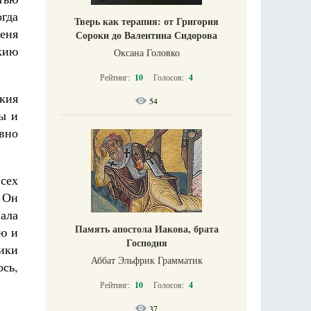
огда
Тверь как терапия: от Григория
меня
Сороки до Валентина Сидорова
акию
Оксана Головко
Рейтинг:
10
Голосов:
4
кия
54
сы и
вно
сех
 Он
пала
Память апостола Иакова, брата
лю и
Господня
ики
Аббат Эльфрик Грамматик
сь,
Рейтинг:
10
Голосов:
4
37