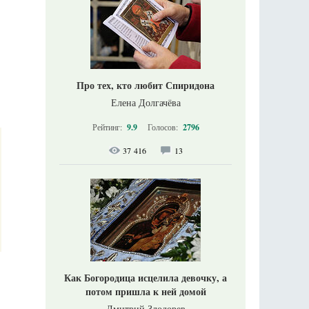
Про тех, кто любит Спиридона
Елена Долгачёва
Рейтинг:
9.9
Голосов:
2796
37 416
13
Как Богородица исцелила девочку, а
потом пришла к ней домой
Дмитрий Злодорев