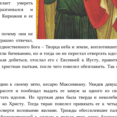
лает умереть
азгневался и
о Кириакия и ее
Православный мальчик
Екатерина Баканова
, почему они не
рашно отвечал,
дет от нас Бог. 10 заповедей Божиих
 единственного Бога – Творца неба и земли, воплотивше
ятитель Николай Сербский
гли бичеванию, но и тогда он не перестал отвергать идо
льзя добиться, отослал его с Евсевией к Иусту, прави
христиан пыткам, после чего повелел обезглавить. Так
дию к своему зятю, кесарю Максимиану. Увидев девуш
красоте и пообещал выдать ее замуж за одного из св
итать идолов. Но хрупкая дева была тверда и неколеби
 ко Христу. Тогда тиран повелел привязать ее к четы
о смерти воловьими жилами. Трижды обессилевшие пал
ь бесчувственной к ударам и только ярче сияла благод