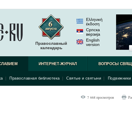
Ελληνική
έκδοση
Српска
верзиjа
English
Православный
version
календарь
СЛАВИЕМ
ИНТЕРНЕТ-ЖУРНАЛ
ВОПРОСЫ СВЯЩ
ка
|
Православная библиотека
|
Святые и святыни
|
Подвижники 
7 668 просмотров
Ра