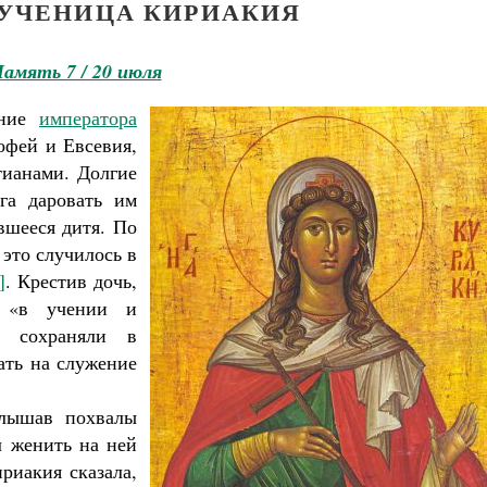
УЧЕНИЦА КИРИАКИЯ
амять 7 / 20 июля
ание
императора
офей и Евсевия,
ианами. Долгие
га даровать им
вшееся дитя. По
 это случилось в
]
. Крестив дочь,
 «в учении и
, сохраняли в
ать на служение
слышав похвалы
л женить на ней
риакия сказала,