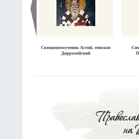
Священномученик Астий, епископ
Син
Диррахийский
П