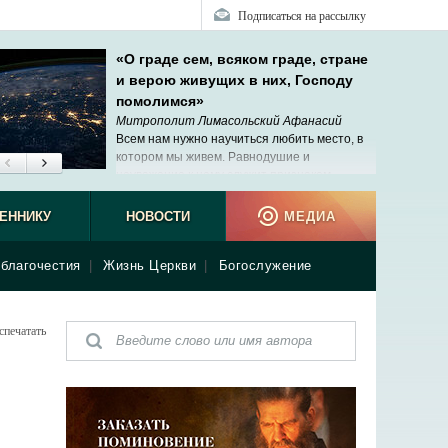
Подписаться на рассылку
«О граде сем, всяком граде, стране
и верою живущих в них, Господу
помолимся»
Митрополит Лимасольский Афанасий
Всем нам нужно научиться любить место, в
котором мы живем. Равнодушие и
неуважение к нему служит признаком
душевного беспорядка.
ЕННИКУ
НОВОСТИ
МЕДИА
благочестия
|
Жизнь Церкви
|
Богослужение
спечатать