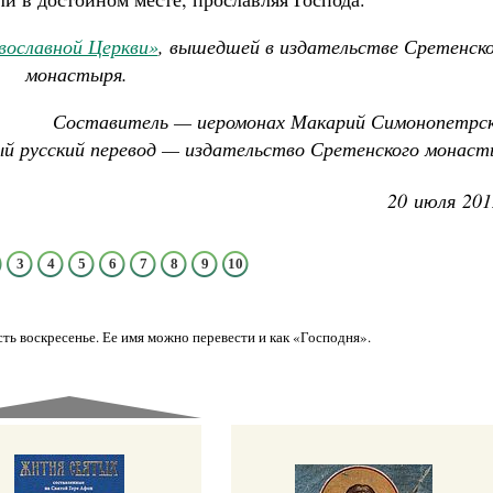
вославной Церкви»
, вышедшей в издательстве Сретенск
монастыря.
Составитель — иеромонах Макарий Симонопетрск
й русский перевод — издательство Сретенского монаст
20 июля 201
3
4
5
6
7
8
9
10
сть воскресенье. Ее имя можно перевести и как «Господня».