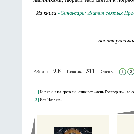
Из книги
«Синаксарь: Жития святых Пра
адаптированны
9.8
311
Рейтинг:
Голосов:
Оценка:
1
2
[1]
Кириакия по-гречески означает «день Господень», то е
[2]
Или Иларию.