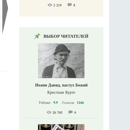
2 219
8
ВЫБОР ЧИТАТЕЛЕЙ
Иоанн Давид, пастух Божий
Кристиан Курте
Рейтинг:
9.9
Голосов:
1166
20 705
9