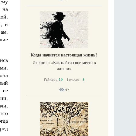
нему
 на
мой,
, и
вам,
вшие
Когда начнется настоящая жизнь?
ись
Из книги «Как найти свое место в
ми,
жизни​»
она
Рейтинг:
10
Голосов:
5
орый
 ее
57
кии,
чи,
 это
гда
ред