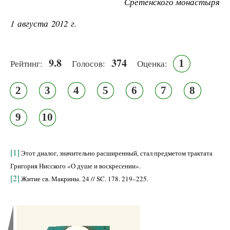
Сретенского монастыря
1 августа 2012 г.
9.8
374
1
Рейтинг:
Голосов:
Оценка:
2
3
4
5
6
7
8
9
10
[1]
Этот диалог, значительно расширенный, стал предметом трактата
Григория Нисского «О душе и воскресении».
[2]
Житие св. Макрины. 24 // SC. 178. 219–225.