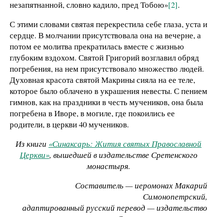
незапятнанной, словно кадило, пред Тобою»
[2]
.
С этими словами святая перекрестила себе глаза, уста и
сердце. В молчании присутствовала она на вечерне, а
потом ее молитва прекратилась вместе с жизнью
глубоким вздохом. Святой Григорий возглавил обряд
погребения, на нем присутствовало множество людей.
Духовная красота святой Макрины сияла на ее теле,
которое было облачено в украшения невесты. С пением
гимнов, как на праздники в честь мучеников, она была
погребена в Иворе, в могиле, где покоились ее
родители, в церкви 40 мучеников.
Из книги
«Синаксарь: Жития святых Православной
Церкви»
, вышедшей в издательстве Сретенского
монастыря.
Составитель — иеромонах Макарий
Симонопетрский,
адаптированный русский перевод — издательство