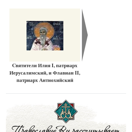
Cвятители Илия I, патриарх
Иерусалимский, и Флавиан II,
патриарх Антиохийский