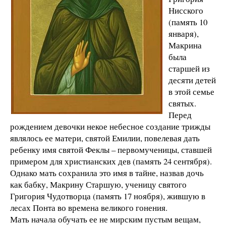
Нисского
(память 10
января),
Макрина
была
старшей из
десяти детей
в этой семье
святых.
Перед
рождением девочки некое небесное создание трижды
являлось ее матери, святой Емилии, повелевая дать
ребенку имя святой Феклы – первомученицы, ставшей
примером для христианских дев (память 24 сентября).
Однако мать сохранила это имя в тайне, назвав дочь
как бабку, Макрину Старшую, ученицу святого
Григория Чудотворца (память 17 ноября), жившую в
лесах Понта во времена великого гонения.
Мать начала обучать ее не мирским пустым вещам,