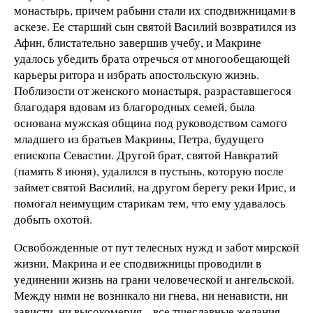
монастырь, причем рабыни стали их сподвижницами в
аскезе. Ее старший сын святой Василий возвратился из
Афин, блистательно завершив учебу, и Макрине
удалось убедить брата отречься от многообещающей
карьеры ритора и избрать апостольскую жизнь.
Поблизости от женского монастыря, разраставшегося
благодаря вдовам из благородных семей, была
основана мужская община под руководством самого
младшего из братьев Макрины, Петра, будущего
епископа Севастии. Другой брат, святой Навкратий
(память 8 июня), удалился в пустынь, которую после
займет святой Василий, на другом берегу реки Ирис, и
помогал неимущим старикам тем, что ему удавалось
добыть охотой.
Освобожденные от пут телесных нужд и забот мирской
жизни, Макрина и ее сподвижницы проводили в
уединении жизнь на грани человеческой и ангельской.
Между ними не возникало ни гнева, ни ненависти, ни
зависти, ни высокомерия – все тщеславные желания