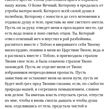
нашу жизнь. О Боже Вечный, Которому я предалась от
утробы матери моей, Которого всей силой души я
полюбила, Которому с юности и до сего мгновения я
отдавала душу и тело, приставь ко мне светлого ангела.
Пусть он за руку отведет меня в прохладное место, где
есть вода покоя и лоно святых отцов. Ты, Который
отвел огненный меч и впустил в рай разбойника,
распятого вместе с Тобою и вверившего себя Твоему
милосердию, помяни и меня во Царствии Твоем, ведь и
я распялась вместе с Тобою, я пригвоздила страхом
Твоим свое тело, я была охвачена страхом Твоих
заповедей. Пусть не отделит меня от Твоих
избранников непреодолимая пропасть. Пусть
завистник не остановит меня на моем пути, пусть не
будет мой грех пред Твоими глазами, если, по слабости
природы нашей, я согрешила помышлением, словом
или делом. Ты имеешь власть отпускать грехи, отпусти
их мне, чтобы я вновь смогла дышать и чтобы душа
моя, отделившись от тела, предстала чистой и