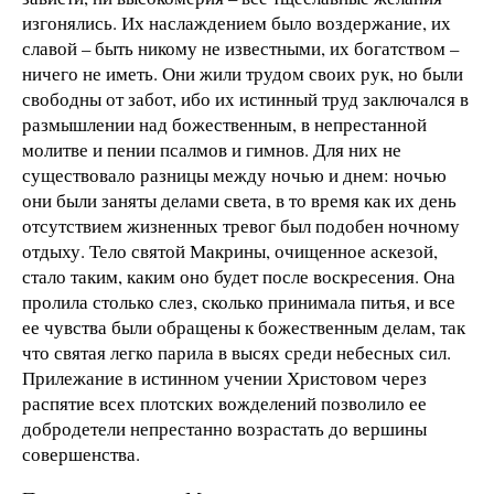
изгонялись. Их наслаждением было воздержание, их
славой – быть никому не известными, их богатством –
ничего не иметь. Они жили трудом своих рук, но были
свободны от забот, ибо их истинный труд заключался в
размышлении над божественным, в непрестанной
молитве и пении псалмов и гимнов. Для них не
существовало разницы между ночью и днем: ночью
они были заняты делами света, в то время как их день
отсутствием жизненных тревог был подобен ночному
отдыху. Тело святой Макрины, очищенное аскезой,
стало таким, каким оно будет после воскресения. Она
пролила столько слез, сколько принимала питья, и все
ее чувства были обращены к божественным делам, так
что святая легко парила в высях среди небесных сил.
Прилежание в истинном учении Христовом через
распятие всех плотских вожделений позволило ее
добродетели непрестанно возрастать до вершины
совершенства.