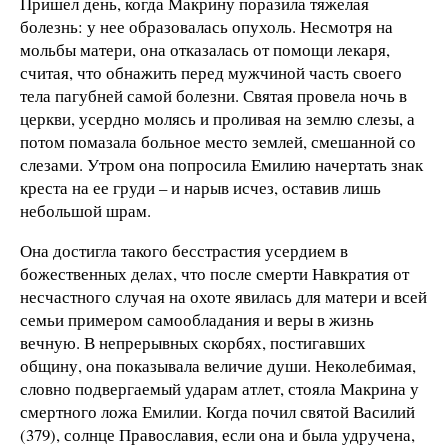
Пришел день, когда Макрину поразила тяжелая
болезнь: у нее образовалась опухоль. Несмотря на
мольбы матери, она отказалась от помощи лекаря,
считая, что обнажить перед мужчиной часть своего
тела пагубней самой болезни. Святая провела ночь в
церкви, усердно молясь и проливая на землю слезы, а
потом помазала больное место землей, смешанной со
слезами. Утром она попросила Емилию начертать знак
креста на ее груди – и нарыв исчез, оставив лишь
небольшой шрам.
Она достигла такого бесстрастия усердием в
божественных делах, что после смерти Навкратия от
несчастного случая на охоте явилась для матери и всей
семьи примером самообладания и веры в жизнь
вечную. В непрерывных скорбях, постигавших
общину, она показывала величие души. Неколебимая,
словно подвергаемый ударам атлет, стояла Макрина у
смертного ложа Емилии. Когда почил святой Василий
(379), солнце Православия, если она и была удручена,