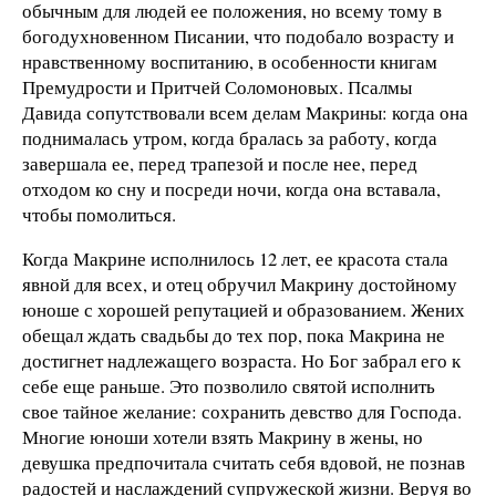
обычным для людей ее положения, но всему тому в
богодухновенном Писании, что подобало возрасту и
нравственному воспитанию, в особенности книгам
Премудрости и Притчей Соломоновых. Псалмы
Давида сопутствовали всем делам Макрины: когда она
поднималась утром, когда бралась за работу, когда
завершала ее, перед трапезой и после нее, перед
отходом ко сну и посреди ночи, когда она вставала,
чтобы помолиться.
Когда Макрине исполнилось 12 лет, ее красота стала
явной для всех, и отец обручил Макрину достойному
юноше с хорошей репутацией и образованием. Жених
обещал ждать свадьбы до тех пор, пока Макрина не
достигнет надлежащего возраста. Но Бог забрал его к
себе еще раньше. Это позволило святой исполнить
свое тайное желание: сохранить девство для Господа.
Многие юноши хотели взять Макрину в жены, но
девушка предпочитала считать себя вдовой, не познав
радостей и наслаждений супружеской жизни. Веруя во