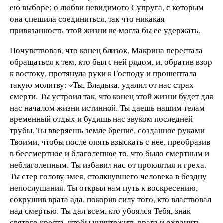
ею выборе: о любви невидимого Супруга, с которым
она спешила соединиться, так что никакая
привязанность этой жизни не могла бы ее удержать.
Почувствовав, что конец близок, Макрина перестала
обращаться к тем, кто был с ней рядом, и, обратив взор
к востоку, протянула руки к Господу и прошептала
такую молитву: «Ты, Владыка, удалил от нас страх
смерти. Ты устроил так, что конец этой жизни будет для
нас началом жизни истинной. Ты даешь нашим телам
временный отдых и будишь нас звуком последней
трубы. Ты вверяешь земле брение, созданное руками
Твоими, чтобы после опять взыскать с нее, преобразив
в бессмертное и благолепное то, что было смертным и
неблаголепным. Ты избавил нас от проклятия и греха.
Ты стер голову змея, столкнувшего человека в бездну
непослушания. Ты открыл нам путь к воскресению,
сокрушив врата ада, покорив силу того, кто властвовал
над смертью. Ты дал всем, кто убоялся Тебя, знак
святого креста, чтобы уничтожить врага и охранить