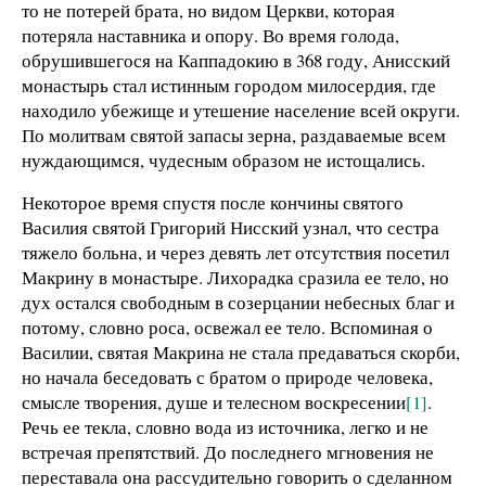
то не потерей брата, но видом Церкви, которая
потеряла наставника и опору. Во время голода,
обрушившегося на Каппадокию в 368 году, Анисский
монастырь стал истинным городом милосердия, где
находило убежище и утешение население всей округи.
По молитвам святой запасы зерна, раздаваемые всем
нуждающимся, чудесным образом не истощались.
Некоторое время спустя после кончины святого
Василия святой Григорий Нисский узнал, что сестра
тяжело больна, и через девять лет отсутствия посетил
Макрину в монастыре. Лихорадка сразила ее тело, но
дух остался свободным в созерцании небесных благ и
потому, словно роса, освежал ее тело. Вспоминая о
Василии, святая Макрина не стала предаваться скорби,
но начала беседовать с братом о природе человека,
смысле творения, душе и телесном воскресении
[1]
.
Речь ее текла, словно вода из источника, легко и не
встречая препятствий. До последнего мгновения не
переставала она рассудительно говорить о сделанном