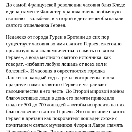
До самой Французской революции часовня близ Кледе
в департаменте Финистер хранила очень необычную
святыню – колыбель, в которой в детстве якобы качали
святого отшельника Гервея.
Недалеко от города Гурен в Бретани до сих пор
существует часовня во имя святого Гервея, ежегодно
организующая «паломничества в память о святом
Гервее», а вода местного святого источника, как
говорят, «избавит любую лошадь от всех зол и
болезней». И часовня в окрестностях городка
Лангоэлан каждый год в третье воскресенье июля
празднует память святого Гервея и устраивает
паломничества в его честь. До Второй мировой войны
благочестивые люди в день его памяти приводили
сюда от 500 до 700 лошадей – «чтобы испросить на них
благословение святого Гервея». Это почитание святого
Гервея в Бретани как покровителя лошадей схоже с
почитанием святых мучеников Флора и Лавра (память
18 августа) на Руси. До сих пор существует такая