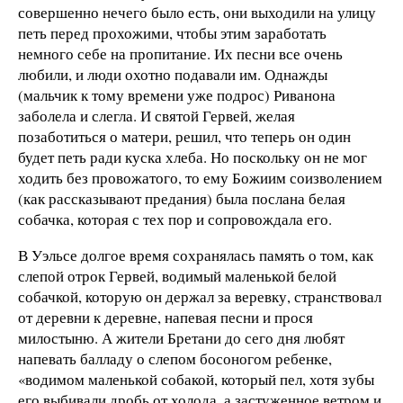
совершенно нечего было есть, они выходили на улицу
петь перед прохожими, чтобы этим заработать
немного себе на пропитание. Их песни все очень
любили, и люди охотно подавали им. Однажды
(мальчик к тому времени уже подрос) Риванона
заболела и слегла. И святой Гервей, желая
позаботиться о матери, решил, что теперь он один
будет петь ради куска хлеба. Но поскольку он не мог
ходить без провожатого, то ему Божиим соизволением
(как рассказывают предания) была послана белая
собачка, которая с тех пор и сопровождала его.
В Уэльсе долгое время сохранялась память о том, как
слепой отрок Гервей, водимый маленькой белой
собачкой, которую он держал за веревку, странствовал
от деревни к деревне, напевая песни и прося
милостыню. А жители Бретани до сего дня любят
напевать балладу о слепом босоногом ребенке,
«водимом маленькой собакой, который пел, хотя зубы
его выбивали дробь от холода, а застуженное ветром и