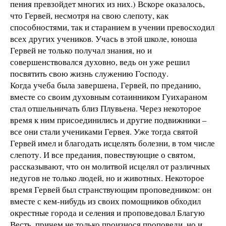
пения превзойдет многих из них.) Вскоре оказалось,
что Гервей, несмотря на свою слепоту, как
способностями, так и старанием в учении превосходил
всех других учеников. Учась в этой школе, юноша
Гервей не только получал знания, но и
совершенствовался духовно, ведь он уже решил
посвятить свою жизнь служению Господу.
Когда учеба была завершена, Гервей, по преданию,
вместе со своим духовным сотаинником Гуихараном
стал отшельничать близ Плувьена. Через некоторое
время к ним присоединились и другие подвижники –
все они стали учениками Гервея. Уже тогда святой
Гервей имел и благодать исцелять болезни, в том числе
слепоту. И все предания, повествующие о святом,
рассказывают, что он молитвой исцелял от различных
недугов не только людей, но и животных. Некоторое
время Гервей был странствующим проповедником: он
вместе с кем-нибудь из своих помощников обходил
окрестные города и селения и проповедовал Благую
Весть, причем не только произнося проповеди, но и