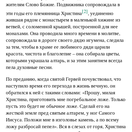
жителям Слово Божие. Подвижника сопровождала в
[2]
эти годы его племянница Христина
, уединенно
жившая рядом с монастырем в маленькой хижине из
ветвей, с соломенной крышей, построенной для нее
монахами. Она проводила много времени в молитве,
сопровождала в дороге своего дядю игумена, следила
за тем, чтобы в храме ее любимого дяди царили
красота, чистота и благолепие – она собирала цветы,
которыми украшала алтарь, и за этим занятием всегда
пела духовные песни.
По преданию, когда святой Гервей почувствовал, что
наступило время его перехода в жизнь вечную, он
обратился к ней с такими словами: «Прошу, милая
Христина, приготовить мне погребальное ложе. Только
пусть это будет не обычное ложе. Сделай его на
жесткой земле пред святым алтарем, у ног Самого
Иисуса. Положи мне в изголовье камень, а по всему
ложу разбросай пепел». Вся в слезах от горя, Христина