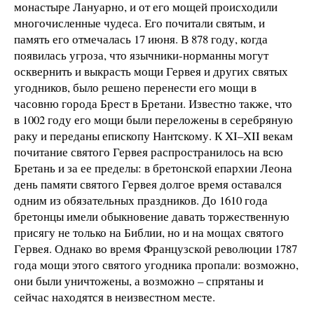
монастыре Лануарно, и от его мощей происходили
многочисленные чудеса. Его почитали святым, и
память его отмечалась 17 июня. В 878 году, когда
появилась угроза, что язычники-норманны могут
осквернить и выкрасть мощи Гервея и других святых
угодников, было решено перенести его мощи в
часовню города Брест в Бретани. Известно также, что
в 1002 году его мощи были переложены в серебряную
раку и переданы епископу Нантскому. К XI–XII векам
почитание святого Гервея распространилось на всю
Бретань и за ее пределы: в бретонской епархии Леона
день памяти святого Гервея долгое время оставался
одним из обязательных праздников. До 1610 года
бретонцы имели обыкновение давать торжественную
присягу не только на Библии, но и на мощах святого
Гервея. Однако во время Французской революции 1787
года мощи этого святого угодника пропали: возможно,
они были уничтожены, а возможно – спрятаны и
сейчас находятся в неизвестном месте.