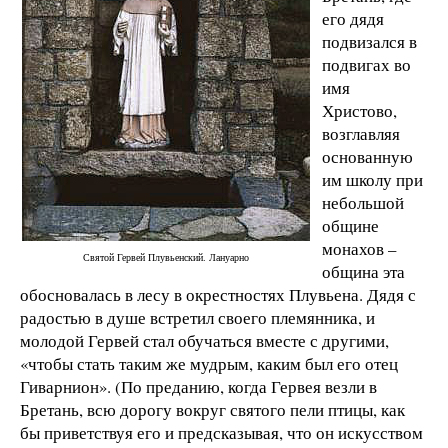
его дядя
подвизался в
подвигах во
имя
Христово,
возглавляя
основанную
им школу при
небольшой
общине
монахов –
Святой Гервей Плувьенский. Лануарно
община эта
обосновалась в лесу в окрестностях Плувьена. Дядя с
радостью в душе встретил своего племянника, и
молодой Гервей стал обучаться вместе с другими,
«чтобы стать таким же мудрым, каким был его отец
Гиварнион». (По преданию, когда Гервея везли в
Бретань, всю дорогу вокруг святого пели птицы, как
бы приветствуя его и предсказывая, что он искусством