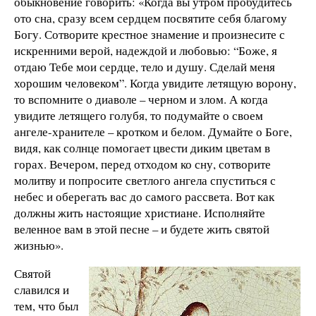
обыкновение говорить: «Когда вы утром пробудитесь
ото сна, сразу всем сердцем посвятите себя благому
Богу. Сотворите крестное знамение и произнесите с
искренними верой, надеждой и любовью: “Боже, я
отдаю Тебе мои сердце, тело и душу. Сделай меня
хорошим человеком”. Когда увидите летящую ворону,
то вспомните о диаволе – черном и злом. А когда
увидите летящего голубя, то подумайте о своем
ангеле-хранителе – кротком и белом. Думайте о Боге,
видя, как солнце помогает цвести диким цветам в
горах. Вечером, перед отходом ко сну, сотворите
молитву и попросите светлого ангела спуститься с
небес и оберегать вас до самого рассвета. Вот как
должны жить настоящие христиане. Исполняйте
веленное вам в этой песне – и будете жить святой
жизнью».
Святой
славился и
тем, что был