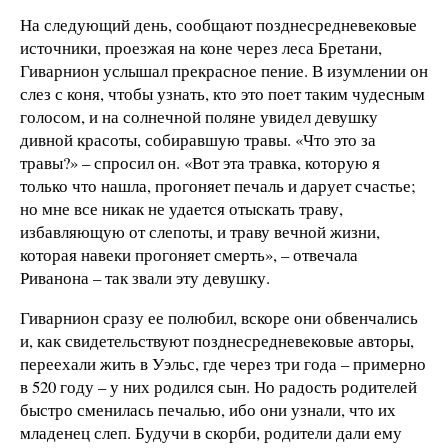
На следующий день, сообщают позднесредневековые
источники, проезжая на коне через леса Бретани,
Гиварнион услышал прекрасное пение. В изумлении он
слез с коня, чтобы узнать, кто это поет таким чудесным
голосом, и на солнечной поляне увидел девушку
дивной красоты, собиравшую травы. «Что это за
травы?» – спросил он. «Вот эта травка, которую я
только что нашла, прогоняет печаль и дарует счастье;
но мне все никак не удается отыскать траву,
избавляющую от слепоты, и траву вечной жизни,
которая навеки прогоняет смерть», – отвечала
Риванона – так звали эту девушку.
Гиварнион сразу ее полюбил, вскоре они обвенчались
и, как свидетельствуют позднесредневековые авторы,
переехали жить в Уэльс, где через три года – примерно
в 520 году – у них родился сын. Но радость родителей
быстро сменилась печалью, ибо они узнали, что их
младенец слеп. Будучи в скорби, родители дали ему