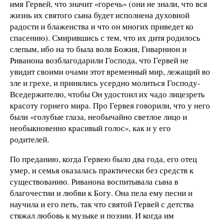
имя Гервей, что значит «горечь» (они не знали, что вся
жизнь их святого сына будет исполнена духовной
радости и блаженства и что он многих приведет ко
спасению). Смирившись с тем, что их дитя родилось
слепым, ибо на то была воля Божия, Гиварнион и
Риванона возблагодарили Господа, что Гервей не
увидит своими очами этот временный мир, лежащий во
зле и грехе, и принялись усердно молиться Господу-
Вседержителю, чтобы Он удостоил их чадо лицезреть
красоту горнего мира. Про Гервея говорили, что у него
были «голубые глаза, необычайно светлое лицо и
необыкновенно красивый голос», как и у его
родителей.
По преданию, когда Гервею было два года, его отец
умер, и семья оказалась практически без средств к
существованию. Риванона воспитывала сына в
благочестии и любви к Богу. Она пела ему песни и
научила и его петь, так что святой Гервей с детства
стяжал любовь к музыке и поэзии. И когда им