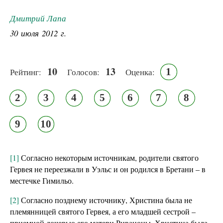
Дмитрий Лапа
30 июля 2012 г.
10
13
1
Рейтинг:
Голосов:
Оценка:
2
3
4
5
6
7
8
9
10
[1]
Согласно некоторым источникам, родители святого
Гервея не переезжали в Уэльс и он родился в Бретани – в
местечке Гимильо.
[2]
Согласно позднему источнику, Христина была не
племянницей святого Гервея, а его младшей сестрой –
приемной дочерью его матери Риваноны. Христина была