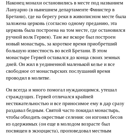
Наконец монахи остановились в месте под названием
Лануарно (в нынешнем департаменте Финистер в
Бретани), где на берегу реки в живописном месте была
заложена церковь (согласно одному преданию, эта
церковь была построена на том месте, где остановился
ручной волк Гервея). Там же вскоре был построен
новый монастырь, за короткое время приобретший
большую известность во всей Бретани. В этом
монастыре Гервей оставался до конца своих земных
дней. Он жил в уединенной маленькой келье и все
свободное от монастырских послушаний время
проводил в молитве.
Он всегда и много помогал нуждающимся, утешал
страждущих. Гервей отличался крайней
нестяжательностью и все приносимое ему в дар сразу
раздавал бедным. Святой часто покидал монастырь,
чтобы обходить окрестные селения: он изгонял бесов
из одержимых (он еще в молодом возрасте был
посвящен в экзорциста), проповедовал местным