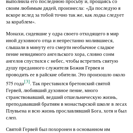
выполнила его последнюю просьбу и, прощаясь со
своим любимым дядей, произнесла: «Да последую я
вскоре вслед за тобой точно так же, как лодка следует
за кораблем».
Монахи, сидевшие у одра своего отходящего в мир
иной духовного отца и непрестанно молившиеся,
слышали в минуту его смерти необычное сладкое
пение невидимого ангельского хора, словно сонм
ангелов спустился с небес, чтобы встретить святую
душу преданного служителя Божия Гервея и
проводить ее в райские обители. Это произошло около
[3]
575 года
. Так преставился бретонский святой
Гервей, любивший духовное пение, много
странствовавший, ведший отшельническую жизнь,
преподававший братиям в монастырской школе в лесах
Плувьена и всю жизнь прославлявший Бога, хотя и был
слеп.
Святой Гервей был похоронен в основанном им