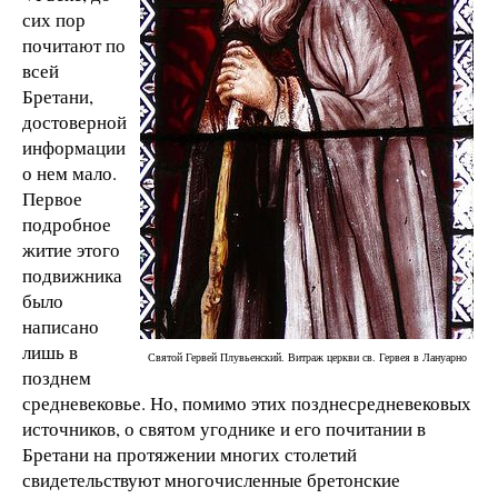
сих пор
почитают по
всей
Бретани,
достоверной
информации
о нем мало.
Первое
подробное
житие этого
подвижника
было
написано
лишь в
Святой Гервей Плувьенский. Витраж церкви св. Гервея в Лануарно
позднем
средневековье. Но, помимо этих позднесредневековых
источников, о святом угоднике и его почитании в
Бретани на протяжении многих столетий
свидетельствуют многочисленные бретонские