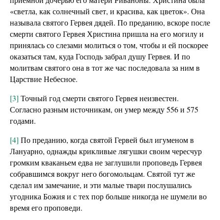
«светла, как солнечный свет, и красива, как цветок». Она
называла святого Гервея дядей. По преданию, вскоре после
смерти святого Гервея Христина пришла на его могилу и
принялась со слезами молиться о том, чтобы и ей поскорее
оказаться там, куда Господь забрал душу Гервея. И по
молитвам святого она в тот же час последовала за ним в
Царствие Небесное.
[3]
Точный год смерти святого Гервея неизвестен.
Согласно разным источникам, он умер между 556 и 575
годами.
[4]
По преданию, когда святой Гервей был игуменом в
Лануарно, однажды крикливые лягушки своим чересчур
громким кваканьем едва не заглушили проповедь Гервея
собравшимся вокруг него богомольцам. Святой тут же
сделал им замечание, и эти малые твари послушались
угодника Божия и с тех пор больше никогда не шумели во
время его проповеди.