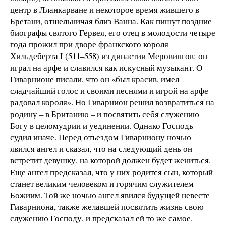
центр в Лланкарване и некоторое время жившего в
Бретани, отшельничая близ Ванна. Как пишут поздние
биографы святого Гервея, его отец в молодости четыре
года прожил при дворе франкского короля
Хильдеберта I (511–558) из династии Меровингов: он
играл на арфе и славился как искусный музыкант. О
Гиварнионе писали, что он «был красив, имел
сладчайший голос и своими песнями и игрой на арфе
радовал короля». Но Гиварнион решил возвратиться на
родину – в Британию – и посвятить себя служению
Богу в целомудрии и уединении. Однако Господь
судил иначе. Перед отъездом Гиварниону ночью
явился ангел и сказал, что на следующий день он
встретит девушку, на которой должен будет жениться.
Еще ангел предсказал, что у них родится сын, который
станет великим человеком и горячим служителем
Божиим. Той же ночью ангел явился будущей невесте
Гиварниона, также желавшей посвятить жизнь свою
служению Господу, и предсказал ей то же самое.