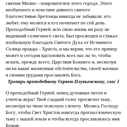
святым Милио – покровителем этого города. Этого
необычного и поистине дивного святого
благочестивые бретонцы никогда не забывали: его
любят, ему молятся и его почитают по сей день.
Преподобный Гервей, всю свою жизнь ни разу не
видевший солнечного света, был просвещен и стяжал
изобильную благодать Святого Духа от Истинного
Солнца правды – Христа, и мы верим, что его пример
может и сегодня вдохновить всех нас на то, чтобы
искать, прежде всего, Царствия Божиего и, несмотря
ни на какие жизненные обстоятельства, своей жизнью
и своими трудами прославлять Бога.
Тропарь преподобному Гервею Плувьенскому, глас 1
О преподобный Гервей, певец духовных песен и
учитель веры! Твой сладкий голос просветил тьму,
несмотря на твою телесную слепоту. Молись Господу
Богу, чтобы Свет Христов навсегда прогнал языческую
тьму с нашей земли и чтобы всегда прославлялось имя
Божие.