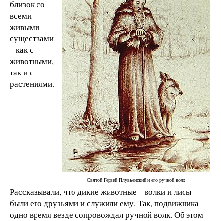
близок со
всеми
живыми
существами
– как с
животными,
так и с
растениями.
Святой Гервей Плувьенский и его ручной волк
Рассказывали, что дикие животные – волки и лисы –
были его друзьями и служили ему. Так, подвижника
одно время везде сопровождал ручной волк. Об этом