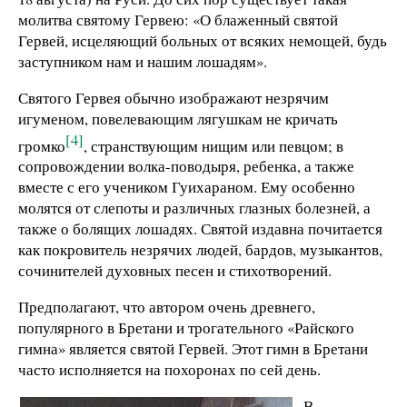
молитва святому Гервею: «О блаженный святой
Гервей, исцеляющий больных от всяких немощей, будь
заступником нам и нашим лошадям».
Святого Гервея обычно изображают незрячим
игуменом, повелевающим лягушкам не кричать
[4]
громко
, странствующим нищим или певцом; в
сопровождении волка-поводыря, ребенка, а также
вместе с его учеником Гуихараном. Ему особенно
молятся от слепоты и различных глазных болезней, а
также о болящих лошадях. Святой издавна почитается
как покровитель незрячих людей, бардов, музыкантов,
сочинителей духовных песен и стихотворений.
Предполагают, что автором очень древнего,
популярного в Бретани и трогательного «Райского
гимна» является святой Гервей. Этот гимн в Бретани
часто исполняется на похоронах по сей день.
В