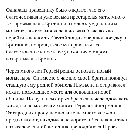
Однажды праведнику было открыто, что его
благочестивая и уже весьма престарелая мать, много
лет прожившая в Британии в полном уединении и
молитве, тяжело заболела и должна была вот-вот
перейти в вечность. Святой тогда совершил поездку в
Британию, попрощался с матерью, взял ее
благословение и после ее упокоения с миром
возвратился в Бретань.
Через много лет Гервей решил основать новый
монастырь. Он вместе с частью своей братии покинул
ставшую ему родной обитель Плувьена и отправился
искать подходящее место для основания новой
общины. По пути некоторых братиев начала одолевать
жажда, и по молитвам святого Гервея забил родник.
Этот родник просуществовал еще много лет – он,
предполагают, находился на дороге в Лесневен и так и
назывался: святой источник преподобного Гервея.