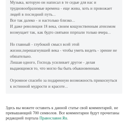
Музыка, которую он написал в те седые для нас и
трудновообразимые времена - еще жива, хоть и провожает
людей в последний путь...
Все так далеко - и настолько близко...
И даже революция 18 века, своим кощунственным атеизмом
возмущает так, как будто святыни ппрпали только вчера...
Но главный - глубокий смысл всей этой
жизни,перешагнувшей века - чтобы уметь видеть - зрение не
обязательно.
Лишая одного, Господь усиливает другое - делая
выдающимся то, что могло бы быть обыкновенным.
Огромное спасибо за подаренную возможность прикоснуться
к истинной мудрости и красоте...
Здесь вы можете оставить к данной статье свой комментарий, не
превышающий 700 символов. Все комментарии будут прочитаны
редакцией портала
Православие.Ru
.