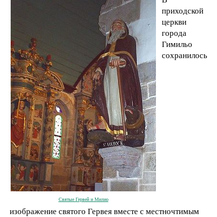
приходской
церкви
города
Гимильо
сохранилось
Святые Гервей и Милио
изображение святого Гервея вместе с местночтимым