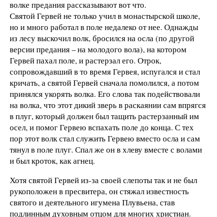
волке предания рассказывают вот что.
Святой Гервей не только учил в монастырской школе,
но и много работал в поле недалеко от нее. Однажды
из лесу выскочил волк, бросился на осла (по другой
версии предания – на молодого вола), на котором
Гервей пахал поле, и растерзал его. Отрок,
сопровождавший в то время Гервея, испугался и стал
кричать, а святой Гервей сначала помолился, а потом
принялся укорять волка. Его слова так подействовали
на волка, что этот дикий зверь в раскаянии сам впрягся
в плуг, который должен был тащить растерзанный им
осел, и помог Гервею вспахать поле до конца. С тех
пор этот волк стал служить Гервею вместо осла и сам
тянул в поле плуг. Спал же он в хлеву вместе с волами
и был кроток, как агнец.
Хотя святой Гервей из-за своей слепоты так и не был
рукоположен в пресвитера, он стяжал известность
святого и деятельного игумена Плувьена, став
подлинным духовным отцом для многих христиан.