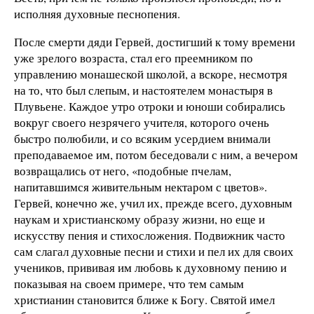
исполняя духовные песнопения.
После смерти дяди Гервей, достигший к тому времени
уже зрелого возраста, стал его преемником по
управлению монашеской школой, а вскоре, несмотря
на то, что был слепым, и настоятелем монастыря в
Плувьене. Каждое утро отроки и юноши собирались
вокруг своего незрячего учителя, которого очень
быстро полюбили, и со всяким усердием внимали
преподаваемое им, потом беседовали с ним, а вечером
возвращались от него, «подобные пчелам,
напитавшимся живительным нектаром с цветов».
Гервей, конечно же, учил их, прежде всего, духовным
наукам и христианскому образу жизни, но еще и
искусству пения и стихосложения. Подвижник часто
сам слагал духовные песни и стихи и пел их для своих
учеников, прививая им любовь к духовному пению и
показывая на своем примере, что тем самым
христианин становится ближе к Богу. Святой имел