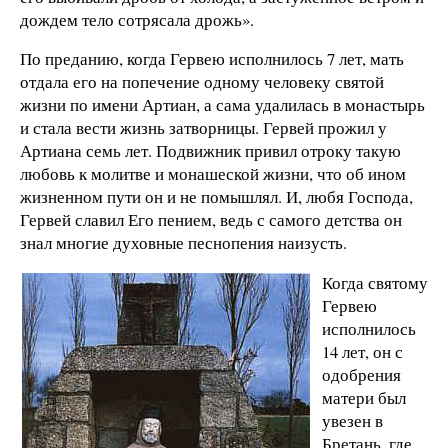
дождем тело сотрясала дрожь».
По преданию, когда Гервею исполнилось 7 лет, мать
отдала его на попечение одному человеку святой
жизни по имени Артиан, а сама удалилась в монастырь
и стала вести жизнь затворницы. Гервей прожил у
Артиана семь лет. Подвижник привил отроку такую
любовь к молитве и монашеской жизни, что об ином
жизненном пути он и не помышлял. И, любя Господа,
Гервей славил Его пением, ведь с самого детства он
знал многие духовные песнопения наизусть.
Когда святому
Гервею
исполнилось
14 лет, он с
одобрения
матери был
увезен в
Бретань, где