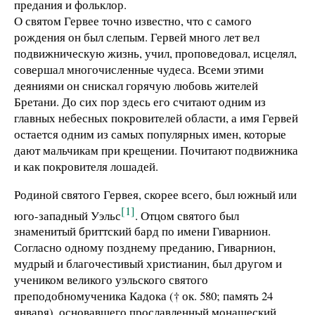
предания и фольклор.
О святом Гервее точно известно, что с самого
рождения он был слепым. Гервей много лет вел
подвижническую жизнь, учил, проповедовал, исцелял,
совершал многочисленные чудеса. Всеми этими
деяниями он снискал горячую любовь жителей
Бретани. До сих пор здесь его считают одним из
главных небесных покровителей области, а имя Гервей
остается одним из самых популярных имен, которые
дают мальчикам при крещении. Почитают подвижника
и как покровителя лошадей.
Родиной святого Гервея, скорее всего, был южный или
[1]
юго-западный Уэльс
. Отцом святого был
знаменитый бриттский бард по имени Гиварнион.
Согласно одному позднему преданию, Гиварнион,
мудрый и благочестивый христианин, был другом и
учеником великого уэльского святого
преподобномученика Кадока († ок. 580; память 24
января), основавшего прославленный монашеский