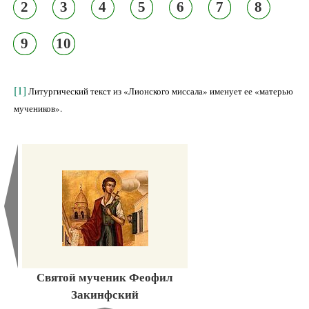
2
3
4
5
6
7
8
9
10
[1]
Литургический текст из «Лионского миссала» именует ее «матерью
мучеников».
Святой мученик Феофил
Закинфский