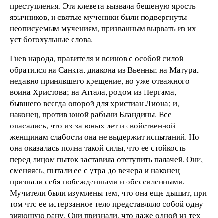
преступления. Эта клевета вызвала бешеную ярость
язычников, и святые мученики были подвергнуты
неописуемым мучениям, призванным вырвать из их
уст богохульные слова.
Гнев народа, правителя и воинов с особой силой
обратился на Санкта, диакона из Вьенны; на Матура,
недавно принявшего крещение, но уже отважного
воина Христова; на Аттала, родом из Пергама,
бывшего всегда опорой для христиан Лиона; и,
наконец, против юной рабыни Бландины. Все
опасались, что из-за юных лет и свойственной
женщинам слабости она не выдержит испытаний. Но
она оказалась полна такой силы, что ее стойкость
перед лицом пыток заставила отступить палачей. Они,
сменяясь, пытали ее с утра до вечера и наконец
признали себя побежденными и обессиленными.
Мучители были изумлены тем, что она еще дышит, при
том что ее истерзанное тело представляло собой одну
зияющую рану. Они признали, что даже одной из тех