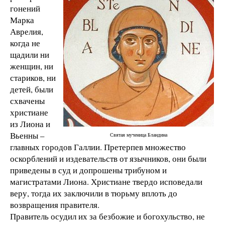
гонений
Марка
Аврелия,
когда не
щадили ни
женщин, ни
стариков, ни
детей, были
схвачены
христиане
из Лиона и
Вьенны –
Святая мученица Бландина
главных городов Галлии. Претерпев множество
оскорблений и издевательств от язычников, они были
приведены в суд и допрошены трибуном и
магистратами Лиона. Христиане твердо исповедали
веру, тогда их заключили в тюрьму вплоть до
возвращения правителя.
Правитель осудил их за безбожие и богохульство, не