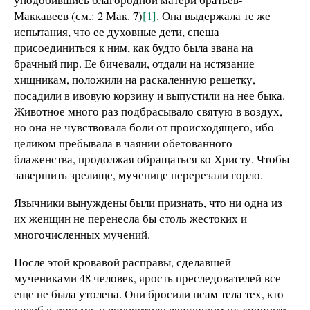
Маккавеев (см.: 2 Мак. 7)
[1]
. Она выдержала те же
испытания, что ее духовные дети, спеша
присоединиться к ним, как будто была звана на
брачный пир. Ее бичевали, отдали на истязание
хищникам, положили на раскаленную решетку,
посадили в ивовую корзину и выпустили на нее быка.
Животное много раз подбрасывало святую в воздух,
но она не чувствовала боли от происходящего, ибо
целиком пребывала в чаянии обетованного
блаженства, продолжая обращаться ко Христу. Чтобы
завершить зрелище, мученице перерезали горло.
Язычники вынуждены были признать, что ни одна из
их женщин не перенесла бы столь жестоких и
многочисленных мучений.
После этой кровавой расправы, сделавшей
мучениками 48 человек, ярость преследователей все
еще не была утолена. Они бросили псам тела тех, кто
погиб в тюрьме, и воспретили верующим их хоронить.