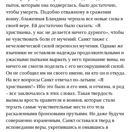
пыток, которым она подверглась, было достаточно,
чтобы умереть. Подобно отважному в сражении
воину, блаженная Бландина черпала все новые силы в
своей вере. Ей достаточно было сказать: «Я
христианка, у нас не делается ничего дурного», чтобы
не чувствовать боли от мучений. Санкт также с
нечеловеческой силой переносил мучения. Однако же
язычники не оставляли надежды продолжительными и
ужасными пытками вырвать у него признание вины, но
ничего не смогли поделать с его несокрушимой силой.
Он не сообщил им ни своего имени, ни кто он и откуда.
На все вопросы Санкт отвечал по-латыни: «Я
христианин!» Ибо это было и его имя, и отчизна, и род
– все заключалось в этих словах. Такая твердость
вызвала ярость правителя и воинов, которые стали
терзать самые чувствительные места его тела
раскаленными бронзовыми прутьями. Но даже будучи
совершенно израненным, Санкт оставался тверд в
исповедании веры, укрепившись и омывшись в