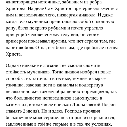
животворящем источнике, забившем из ребра
Христова. На деле Сам Христос претерпевал вместе с
ним и возвеличивал его, низвергая диавола. И даже
когда тело мученика представляло собой сплошную
рану, было покрыто рубцами и почти утратило
присущий человеческому телу вид, он своим
примером показывал другим, что нет страха там, где
царит любовь Отца, нет боли там, где пребывает слава
Христа.
Однако никакие истязания не смогли сломить
стойкость мучеников. Тогда диавол изобрел новые
способы: их заточили в тесные, темные и сырые
узилища, заковав ноги в кандалы и подвергнув
неслыханно жестокому обращению тюремщиков, так
что большинство исповедников задохнулись в
казематах, в том числе епископ Лиона святой Пофин
(память 2 июня). Но и здесь Господь проявил
бесконечное милосердие: некоторые из отрекшихся,
заключенные в той же тюрьме и в тех же условиях,