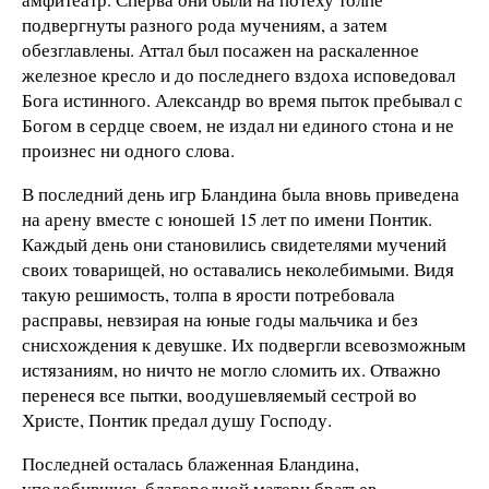
подвергнуты разного рода мучениям, а затем
обезглавлены. Аттал был посажен на раскаленное
железное кресло и до последнего вздоха исповедовал
Бога истинного. Александр во время пыток пребывал с
Богом в сердце своем, не издал ни единого стона и не
произнес ни одного слова.
В последний день игр Бландина была вновь приведена
на арену вместе с юношей 15 лет по имени Понтик.
Каждый день они становились свидетелями мучений
своих товарищей, но оставались неколебимыми. Видя
такую решимость, толпа в ярости потребовала
расправы, невзирая на юные годы мальчика и без
снисхождения к девушке. Их подвергли всевозможным
истязаниям, но ничто не могло сломить их. Отважно
перенеся все пытки, воодушевляемый сестрой во
Христе, Понтик предал душу Господу.
Последней осталась блаженная Бландина,
уподобившись благородной матери братьев-