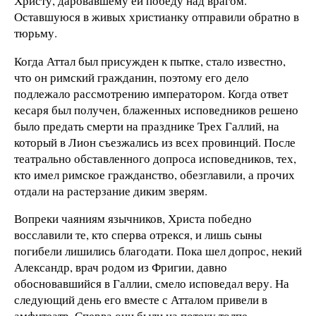
Христу, даровавшему ей победу над врагом.
Оставшуюся в живых христианку отправили обратно в
тюрьму.
Когда Аттал был присужден к пытке, стало известно,
что он римский гражданин, поэтому его дело
подлежало рассмотрению императором. Когда ответ
кесаря был получен, блаженных исповедников решено
было предать смерти на празднике Трех Галлий, на
который в Лион съезжались из всех провинций. После
театрально обставленного допроса исповедников, тех,
кто имел римское гражданство, обезглавили, а прочих
отдали на растерзание диким зверям.
Вопреки чаяниям язычников, Христа победно
восславили те, кто сперва отрекся, и лишь сыны
погибели лишились благодати. Пока шел допрос, некий
Александр, врач родом из Фригии, давно
обосновавшийся в Галлии, смело исповедал веру. На
следующий день его вместе с Атталом привели в
амфитеатр. Сперва они были на потеху толпе