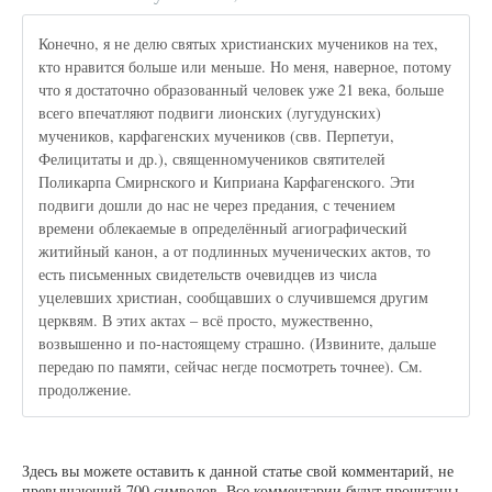
Конечно, я не делю святых христианских мучеников на тех,
кто нравится больше или меньше. Но меня, наверное, потому
что я достаточно образованный человек уже 21 века, больше
всего впечатляют подвиги лионских (лугудунских)
мучеников, карфагенских мучеников (свв. Перпетуи,
Фелицитаты и др.), священномучеников святителей
Поликарпа Смирнского и Киприана Карфагенского. Эти
подвиги дошли до нас не через предания, с течением
времени облекаемые в определённый агиографический
житийный канон, а от подлинных мученических актов, то
есть письменных свидетельств очевидцев из числа
уцелевших христиан, сообщавших о случившемся другим
церквям. В этих актах – всё просто, мужественно,
возвышенно и по-настоящему страшно. (Извините, дальше
передаю по памяти, сейчас негде посмотреть точнее). См.
продолжение.
Здесь вы можете оставить к данной статье свой комментарий, не
превышающий 700 символов. Все комментарии будут прочитаны