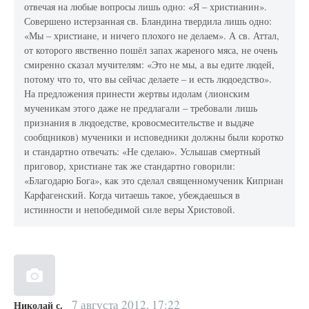
отвечая на любые вопросы лишь одно: «Я – христианин».
Совершено истерзанная св. Бландина твердила лишь одно:
«Мы – христиане, и ничего плохого не делаем». А св. Аттал,
от которого явственно пошёл запах жареного мяса, не очень
смиренно сказал мучителям: «Это не мы, а вы едите людей,
потому что то, что вы сейчас делаете – и есть людоедство».
На предложения принести жертвы идолам (лионским
мученикам этого даже не предлагали – требовали лишь
признания в людоедстве, кровосмесительстве и выдаче
сообщников) мученики и исповедники должны были коротко
и стандартно отвечать: «Не сделаю». Услышав смертный
приговор, христиане так же стандартно говорили:
«Благодарю Бога», как это сделал священномученик Киприан
Карфагенский. Когда читаешь такое, убеждаешься в
истинности и непобедимой силе веры Христовой.
7 августа 2012, 17:22
Николай с.