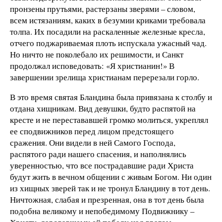
пронзены прутьями, растерзаны зверями – словом,
всем истязаниям, каких в безумии криками требовала
толпа. Их посадили на раскаленные железные кресла,
отчего поджариваемая плоть испускала ужасный чад.
Но ничто не поколебало их решимости, и Санкт
продолжал исповедовать: «Я христианин!» В
завершении зрелища христианам перерезали горло.
В это время святая Бландина была привязана к столбу и
отдана хищникам. Вид девушки, будто распятой на
кресте и не перестававшей громко молиться, укреплял
ее сподвижников перед лицом предстоящего
сражения. Они видели в ней Самого Господа,
распятого ради нашего спасения, и наполнялись
уверенностью, что все пострадавшие ради Христа
будут жить в вечном общении с живым Богом. Ни один
из хищных зверей так и не тронул Бландину в тот день.
Ничтожная, слабая и презренная, она в тот день была
подобна великому и непобедимому Подвижнику –