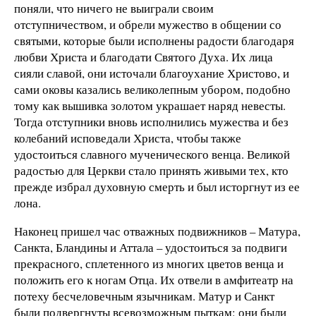
поняли, что ничего не выиграли своим
отступничеством, и обрели мужество в общении со
святыми, которые были исполнены радости благодаря
любви Христа и благодати Святого Духа. Их лица
сияли славой, они источали благоухание Христово, и
сами оковы казались великолепным убором, подобно
тому как вышивка золотом украшает наряд невесты.
Тогда отступники вновь исполнились мужества и без
колебаний исповедали Христа, чтобы также
удостоиться славного мученического венца. Великой
радостью для Церкви стало принять живыми тех, кто
прежде избрал духовную смерть и был исторгнут из ее
лона.
Наконец пришел час отважных подвижников – Матура,
Санкта, Бландины и Аттала – удостоиться за подвиги
прекрасного, сплетенного из многих цветов венца и
положить его к ногам Отца. Их отвели в амфитеатр на
потеху бесчеловечным язычникам. Матур и Санкт
были подвергнуты всевозможным пыткам: они были