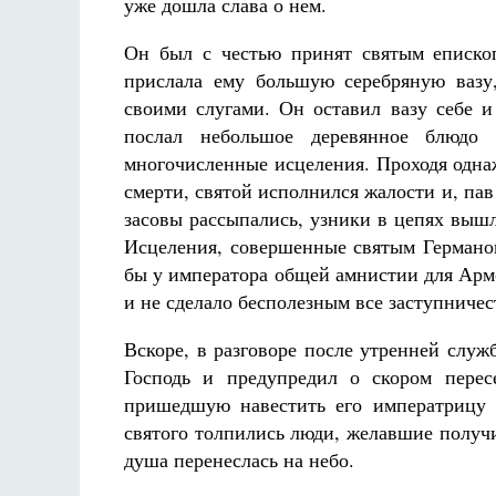
уже дошла слава о нем.
Он был с честью принят святым еписк
прислала ему большую серебряную вазу
своими слугами. Он оставил вазу себе и
послал небольшое деревянное блюдо 
многочисленные исцеления. Проходя одна
смерти, святой исполнился жалости и, пав
засовы рассыпались, узники в цепях вышл
Исцеления, совершенные святым Германом
бы у императора общей амнистии для Армо
и не сделало бесполезным все заступничес
Вскоре, в разговоре после утренней слу
Господь и предупредил о скором перес
пришедшую навестить его императрицу 
святого толпились люди, желавшие получи
душа перенеслась на небо.