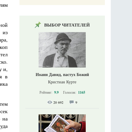
лям
ной
ВЫБОР ЧИТАТЕЛЕЙ
 из
ра,
коп
отел
ско.
у и,
Иоанн Давид, пастух Божий
я в
Кристиан Курте
ника
Рейтинг:
9.9
Голосов:
1165
20 692
9
тем
сек
о на
уда