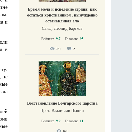
ине
Бремя меча и исцеление сердца: как
ам,
остаться христианином, вынужденно
останавливая зло
на и
Свящ. Леонид Бартков
Рейтинг:
9.7
Голосов:
95
ели
л в
981
2
ту,
, не
ные
была
Восстановление Болгарского царства
Прот. Владислав Цыпин
воей
вив
Рейтинг:
9.9
Голосов:
11
бные
161