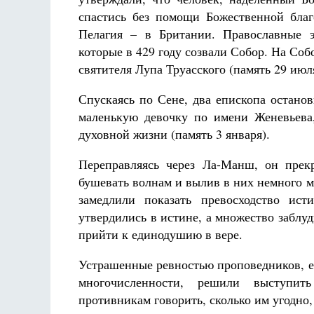
спастись без помощи Божественной благ
Пелагия – в Британии. Православные э
которые в 429 году созвали Собор. На Со
святителя Лупа Труасского (память 29 июля
Спускаясь по Сене, два епископа остано
маленькую девочку по имени Женевьева
духовной жизни (память 3 января).
Переправляясь через Ла-Манш, он прек
бушевать волнам и вылив в них немного м
замедлили показать превосходство ис
утвердились в истине, а множество заблуд
прийти к единодушию в вере.
Устрашенные ревностью проповедников, е
многочисленности, решили выступит
противникам говорить, сколько им угодно