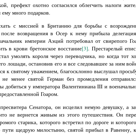
ой, префект охотно согласился облегчить налоги жите
 ему много подарков.
хать с миссией в Британию для борьбы с возрожден
е после возвращения в Осер к нему прибыла делегация
ачальник империи Аэций потребовал от свирепого Гоа
ить в крови бретонское восстание
[3]
. Престарелый епис
тал умолять короля через переводчика, но когда тот х
его лошади, остановив его и все следовавшее за ним вой
кся к святому уважением, благосклонно выслушал просьб
м не менее святой Герман без промедления отправилс
ы добиться у императора Валентиниана III и военачаль
предоставленной Гоаром.
пресвитера Сенатора, он исцелил немую девушку, а за
 что не вернется живым из этого путешествия. Он пере
омого старика, которого встретил по дороге и которог
по пути щедрую милостыню, святой прибыл в Равенну, к