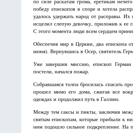
по силе раскатам грома, еретикам нечег
победу епископов в споре и хотела расп
удалось удержать народ от расправы. Их 
исцелил слепую девочку, приложив к ее г
С этого момента люди всем сердцем прин
Обеспечив мир в Церкви, два епископа о
июня). Вернувшись в Осер, святитель Герм
Уже завершив миссию, епископ Герман 
постели, начался пожар.
Собравшаяся толпа бросилась спасать про
прошел мимо его дома, сжигая все вокр
одеждах и продолжил путь в Галлию.
Между тем саксы и пикты, заключив между
святым епископам, которые прибыли к ним
ним подошло сильное подкрепление. На п