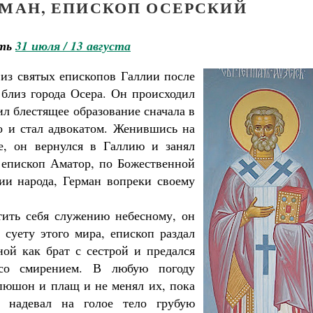
РМАН, ЕПИСКОП ОСЕРСКИЙ
ть
31 июля / 13 августа
из святых епископов Галлии после
 близ города Осера. Он происходил
ил блестящее образование сначала в
во и стал адвокатом. Женившись на
е, он вернулся в Галлию и занял
 епископ Аматор, по Божественной
ии народа, Герман вопреки своему
тить себя служению небесному, он
суету этого мира, епископ раздал
ой как брат с сестрой и предался
 со смирением. В любую погоду
апюшон и плащ и не менял их, пока
 надевал на голое тело грубую