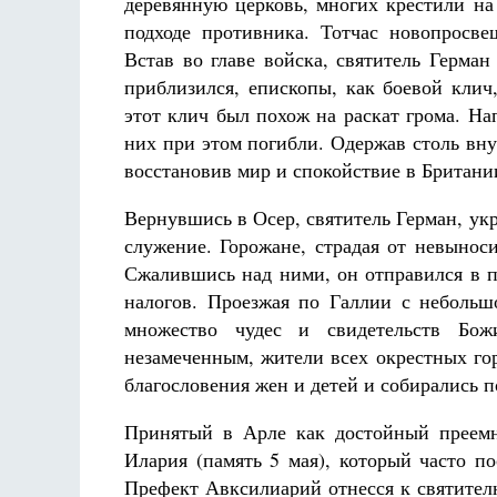
деревянную церковь, многих крестили на
подходе противника. Тотчас новопросв
Встав во главе войска, святитель Герман
приблизился, епископы, как боевой клич
этот клич был похож на раскат грома. На
них при этом погибли. Одержав столь в
восстановив мир и спокойствие в Британи
Вернувшись в Осер, святитель Герман, у
служение. Горожане, страдая от невынос
Сжалившись над ними, он отправился в п
налогов. Проезжая по Галлии с небольш
множество чудес и свидетельств Бож
незамеченным, жители всех окрестных го
благословения жен и детей и собирались 
Принятый в Арле как достойный преемни
Илария (память 5 мая), который часто п
Префект Авксилиарий отнесся к святител