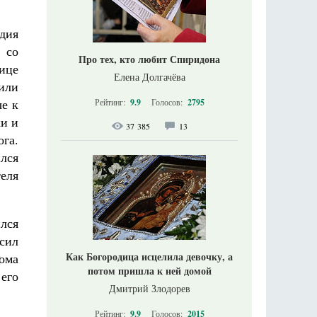
дия
 со
Про тех, кто любит Спиридона
ице
Елена Долгачёва
или
е к
Рейтинг:
9.9
Голосов:
2795
ки и
37 385
13
ога.
лся
теля
ился
сил
Как Богородица исцелила девочку, а
ома
потом пришла к ней домой
 его
Дмитрий Злодорев
Рейтинг:
9.9
Голосов:
2015