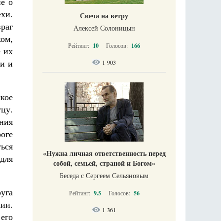
е о
хи.
Свеча на ветру
враг
Алексей Солоницын
ом,
Рейтинг:
10
Голосов:
166
е их
и и
1 903
ское
тцу.
ния
оге
ься
«Нужна личная ответственность перед
для
собой, семьей, страной и Богом»
Беседа с Сергеем Сельяновым
уга
Рейтинг:
9.5
Голосов:
56
ии.
1 361
 его