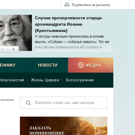
Подписаться на рассылку
Случаи прозорливости старца-
архимандрита Иоанна
(Крестьянкина)
У сестры невольно пронеслась в голове
мысль: «Собаке — собачья смерть». Тут же
отец Иоанн повернулся в её сторону и
произнес: «А так думать нельзя».
ЕННИКУ
НОВОСТИ
МЕДИА
благочестия
|
Жизнь Церкви
|
Богослужение
спечатать