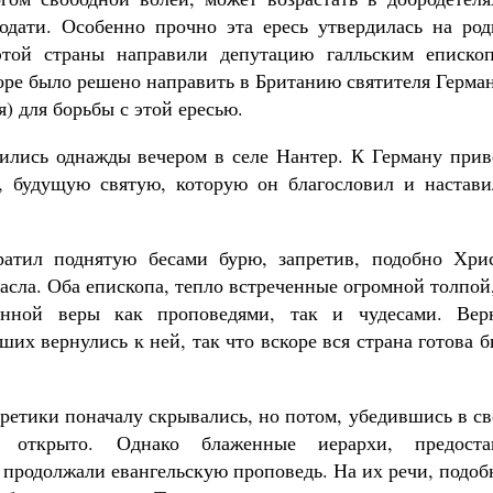
одати. Особенно прочно эта ересь утвердилась на род
той страны направили депутацию галльским епископ
боре было решено направить в Британию святителя Герма
) для борьбы с этой ересью.
вились однажды вечером в селе Нантер. К Герману прив
, будущую святую, которую он благословил и настави
ратил поднятую бесами бурю, запретив, подобно Хрис
асла. Оба епископа, тепло встреченные огромной толпой
тинной веры как проповедями, так и чудесами. Вер
ших вернулись к ней, так что вскоре вся страна готова 
ретики поначалу скрывались, но потом, убедившись в с
ь открыто. Однако блаженные иерархи, предоста
, продолжали евангельскую проповедь. На их речи, подо