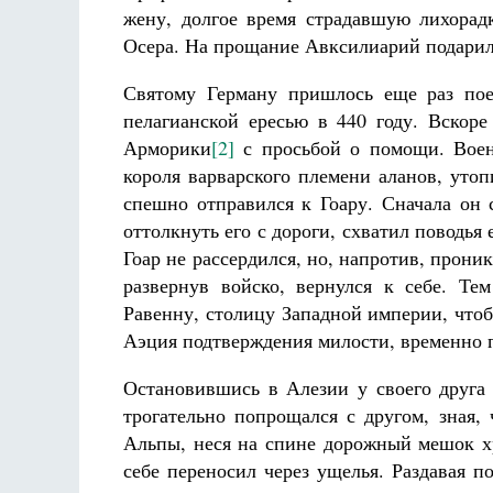
жену, долгое время страдавшую лихорадк
Осера. На прощание Авксилиарий подарил
Святому Герману пришлось еще раз пое
пелагианской ересью в 440 году. Вскор
Арморики
[2]
с просьбой о помощи. Воен
короля варварского племени аланов, утоп
спешно отправился к Гоару. Сначала он с
оттолкнуть его с дороги, схватил поводья 
Гоар не рассердился, но, напротив, прони
развернув войско, вернулся к себе. Те
Равенну, столицу Западной империи, чтоб
Аэция подтверждения милости, временно 
Остановившись в Алезии у своего друга 
трогательно попрощался с другом, зная,
Альпы, неся на спине дорожный мешок хр
себе переносил через ущелья. Раздавая 