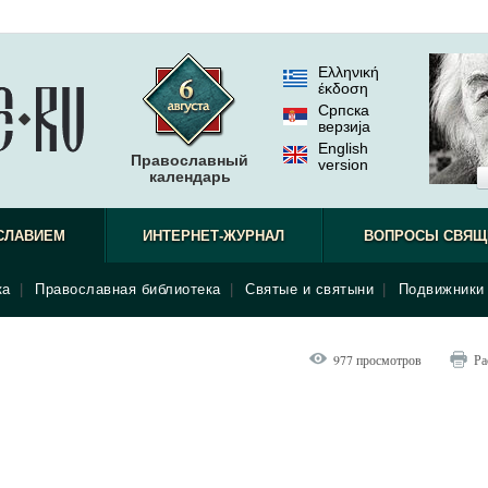
Ελληνική
έκδοση
Српска
верзиjа
English
Православный
version
календарь
СЛАВИЕМ
ИНТЕРНЕТ-ЖУРНАЛ
ВОПРОСЫ СВЯЩ
ка
|
Православная библиотека
|
Святые и святыни
|
Подвижники 
977 просмотров
Ра