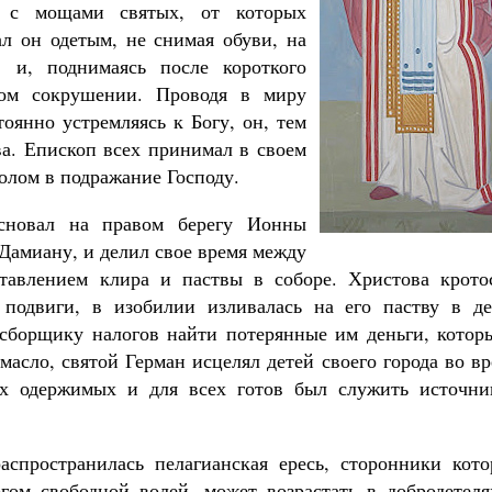
 с мощами святых, от которых
л он одетым, не снимая обуви, на
, и, поднимаясь после короткого
ном сокрушении. Проводя в миру
оянно устремляясь к Богу, он, тем
ва. Епископ всех принимал в своем
Великомученик Георгий Победоносец. Н
святого
толом в подражание Господу.
Роман Котов
Как найти своё место в жизни
Кирилл Мурышев
основал на правом берегу Ионны
Дамиану, и делил свое время между
тавлением клира и паствы в соборе. Христова кротос
 подвиги, в изобилии изливалась на его паству в де
 сборщику налогов найти потерянные им деньги, котор
масло, святой Герман исцелял детей своего города во в
х одержимых и для всех готов был служить источни
спространилась пелагианская ересь, сторонники кото
гом свободной волей, может возрастать в добродетеля