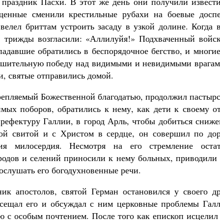
 праздник Пасхи. В этот же день они получили извести
ещенные сменили крестильные рубахи на боевые доспе
 велел бриттам устроить засаду в узкой долине. Когда 
, трижды возгласили: «Аллилуйя!» Подхваченный войск
падавшие обратились в беспорядочное бегство, и многи
нушительную победу над видимыми и невидимыми врагам
и, святые отправились домой.
крепляемый Божественной благодатью, продолжил пастыр
имых поборов, обратились к нему, как дети к своему о
рефектуру Галлии, в город Арль, чтобы добиться сниже
ой свитой и с Христом в сердце, он совершил по дор
ия милосердия. Несмотря на его стремление остат
родов и селений приносили к нему больных, приводили 
послушать его богодухновенные речи.
к апостолов, святой Герман остановился у своего др
осещал его и обсуждал с ним церковные проблемы Галл
ю с особым почтением. После того как епископ исцелил