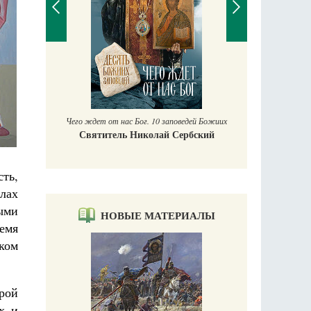
П
Е
аучись у
Чего ждет от нас Бог. 10 заповедей Божиих
Святитель Николай Сербский
ть,
лах
ыми
НОВЫЕ МАТЕРИАЛЫ
ремя
ком
рой
х и