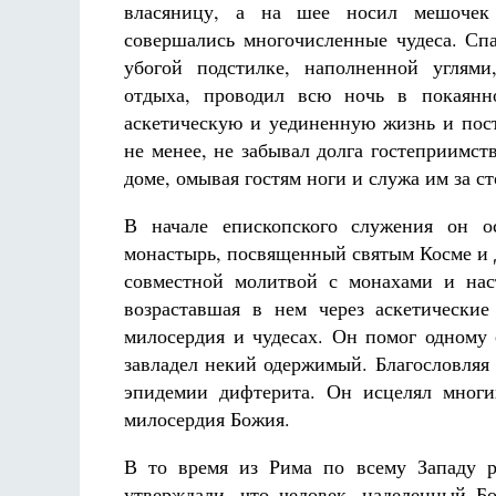
власяницу, а на шее носил мешочек
совершались многочисленные чудеса. Спа
убогой подстилке, наполненной углями
отдыха, проводил всю ночь в покаян
аскетическую и уединенную жизнь и пост
не менее, не забывал долга гостеприимст
доме, омывая гостям ноги и служа им за с
Разлуки не будет
Фредерика де Грааф
В начале епископского служения он 
монастырь, посвященный святым Косме и 
совместной молитвой с монахами и нас
возраставшая в нем через аскетические
милосердия и чудесах. Он помог одному
завладел некий одержимый. Благословляя 
эпидемии дифтерита. Он исцелял многи
милосердия Божия.
В то время из Рима по всему Западу ра
утверждали, что человек, наделенный Бо