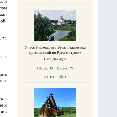
ала
пам
рман
бой.
ь 22
Учась благодарить Бога: педагогика
путешествий по Руси-матушке
й к
Петр Давыдов
Рейтинг:
10
Голосов:
79
гонь
553
1
лых
сь к
бы к
оив