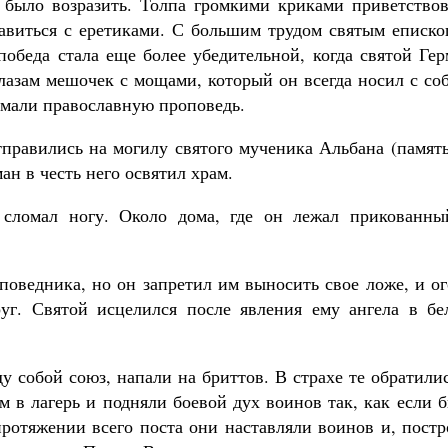
о было возразить. Толпа громкими криками приветствов
равиться с еретиками. С большим трудом святым еписко
победа стала еще более убедительной, когда святой Ге
лазам мешочек с мощами, который он всегда носил с со
имали православную проповедь.
тправились на могилу святого мученика Альбана (памят
ан в честь него освятил храм.
сломал ногу. Около дома, где он лежал прикованны
поведника, но он запретил им выносить свое ложе, и о
уг. Святой исцелился после явления ему ангела в бе
 собой союз, напали на бриттов. В страхе те обратили
 в лагерь и подняли боевой дух воинов так, как если 
ротяжении всего поста они наставляли воинов и, постр