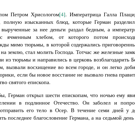
опом Петром Хрисологом
[4]
. Императрица Галла Плаци
, полную изысканных блюд, которые Герман разделил
 вырученные за нее деньги раздал бедным, а императр
с ячменным хлебом, от которого потом происход
жды мимо тюрьмы, в которой содержались приговоренны
 на землю, стал молить Господа. Тотчас же железные зам
и из тюрьмы и направились в церковь возблагодарить Б
, вызвали восхищение во всем городе, и он легко доби
рики, если бы новое восстание не вызвало гнева прави
тво святого епископа.
жбы, Герман открыл шести епископам, что ночью ему яв
елении в подлинное Отечество. Он заболел и попро
отправить его тело в Осер. В течение семи дней у д
ть последнее благословение Германа, а на седьмой день