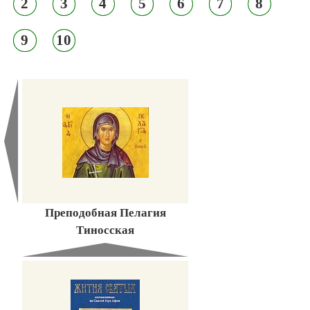
2
3
4
5
6
7
8
9
10
Преподобная Пелагия
Тиносская