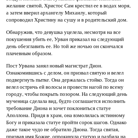
желание святой, Христос Сам крестил ее в водах моря,
а затем вверил архангелу Михаилу, который
сопроводил Христину на сушу и в родительский дом.
Обнаружив, что девушка уцелела, несмотря на все
покушения убить ее, Урван приказал на следующий
день обезглавить ее. Но той же ночью он скончался
плачевным образом.
Пост Урвана занял новый магистрат Дион.
Ознакомившись с делом, он призвал святую и велел
подвергнуть пытке. Она держалась стойко. Тогда он
велел остричь ей волосы и провести нагой по всему
городу, чтобы покрыть позором. На следующий день
мученица сделала вид, будто соглашается исполнить
требование Диона и хочет поклониться статуе
Аполлона. Придя в храм, она взмолилась истинному
Богу и приказала статуе пройти сорок шагов. Однако
даже такое чудо не обратило Диона. Тогда святая,
призвав имя Божие, опрокинула статую и разбила на