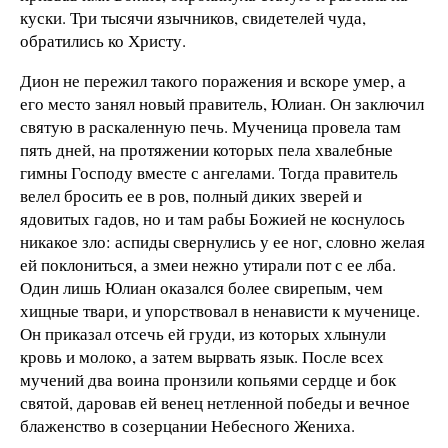
куски. Три тысячи язычников, свидетелей чуда,
обратились ко Христу.
Дион не пережил такого поражения и вскоре умер, а
его место занял новый правитель, Юлиан. Он заключил
святую в раскаленную печь. Мученица провела там
пять дней, на протяжении которых пела хвалебные
гимны Господу вместе с ангелами. Тогда правитель
велел бросить ее в ров, полный диких зверей и
ядовитых гадов, но и там рабы Божией не коснулось
никакое зло: аспиды свернулись у ее ног, словно желая
ей поклониться, а змеи нежно утирали пот с ее лба.
Один лишь Юлиан оказался более свирепым, чем
хищные твари, и упорствовал в ненависти к мученице.
Он приказал отсечь ей груди, из которых хлынули
кровь и молоко, а затем вырвать язык. После всех
мучений два воина пронзили копьями сердце и бок
святой, даровав ей венец нетленной победы и вечное
блаженство в созерцании Небесного Жениха.