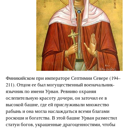
Финикийском при императоре Септимии Севере (194–
211). Отцом ее был могущественный военачальник-
язычник по имени Урван. Ревниво охраняя
ослепительную красоту дочери, он заточил ее в
высокой башне, где ей прислуживали множество
рабынь и она могла наслаждаться всеми благами
роскоши и богатства. В этой башне Урван разместил
статуи богов, украшенные драгоценностями, чтобы