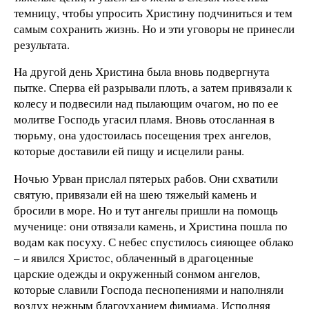
темницу, чтобы упросить Христину подчиниться и тем
самым сохранить жизнь. Но и эти уговоры не принесли
результата.
На другой день Христина была вновь подвергнута
пытке. Сперва ей разрывали плоть, а затем привязали к
колесу и подвесили над пылающим очагом, но по ее
молитве Господь угасил пламя. Вновь отосланная в
тюрьму, она удостоилась посещения трех ангелов,
которые доставили ей пищу и исцелили раны.
Ночью Урван прислал пятерых рабов. Они схватили
святую, привязали ей на шею тяжелый камень и
бросили в море. Но и тут ангелы пришли на помощь
мученице: они отвязали камень, и Христина пошла по
водам как посуху. С небес спустилось сияющее облако
– и явился Христос, облаченный в драгоценные
царские одежды и окруженный сонмом ангелов,
которые славили Господа песнопениями и наполняли
воздух нежным благоуханием фимиама. Исполняя