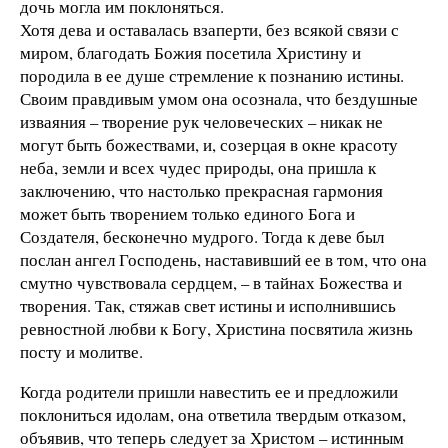
дочь могла им поклоняться.
Хотя дева и оставалась взаперти, без всякой связи с
миром, благодать Божия посетила Христину и
породила в ее душе стремление к познанию истины.
Своим правдивым умом она осознала, что бездушные
изваяния – творение рук человеческих – никак не
могут быть божествами, и, созерцая в окне красоту
неба, земли и всех чудес природы, она пришла к
заключению, что настолько прекрасная гармония
может быть творением только единого Бога и
Создателя, бесконечно мудрого. Тогда к деве был
послан ангел Господень, наставивший ее в том, что она
смутно чувствовала сердцем, – в тайнах Божества и
творения. Так, стяжав свет истины и исполнившись
ревностной любви к Богу, Христина посвятила жизнь
посту и молитве.
Когда родители пришли навестить ее и предложили
поклониться идолам, она ответила твердым отказом,
объявив, что теперь следует за Христом – истинным