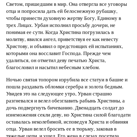
Светом, пришедшим в мир. Она отвергла все уговоры
отца и попросила дать ей белоснежную рубашку,
чтобы принести духовную жертву Богу, Единому в
трех Лицах. Урбан исполнил просьбу дочери, не
понимая ее сути. Когда Христина погрузилась в
молитву, явился ангел, приветствуя ее как невесту
Христову, и объявил о предстоящих ей испытаниях,
которыми она восславит Господа. Прежде чем
удалиться, он отметил деву печатью Христа,
благословил и насытил небесным хлебом.
Ночью святая топором изрубила все статуи в башне и
пошла раздавать обломки серебра и золота бедным.
Увидев это на следующее утро, Урван страшно
разгневался и велел обезглавить рабынь Христины, а
дочь подвергнуть бичеванию. Двенадцать солдат до
изнеможения секли деву, но Христина силой благодати
оставалась неколебимой, исповедуя Христа и обвиняя
отца. Урван велел бросить ее в тюрьму, заковав в
тяжелые цепи, и ушел. Его жена в слезах посетила