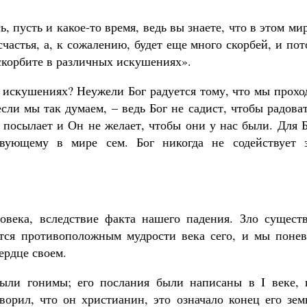
 пусть и какое-то время, ведь вы знаете, что в этом ми
частья, а, к сожалению, будет еще много скорбей, и по
оскорбите в различных искушениях».
 искушениях? Неужели Бог радуется тому, что мы прохо
Великомученик Георгий Победоносец. Н
святого
сли мы так думаем, – ведь Бог не садист, чтобы радова
Роман Котов
Как найти своё место в жизни
 посылает и Он не желает, чтобы они у нас были. Для 
Кирилл Мурышев
твующему в мире сем. Бог никогда не содействует з
овека, вследствие факта нашего падения. Зло существ
ется противоположным мудрости века сего, и мы понев
ердце своем.
были гонимы; его послания были написаны в I веке, 
оворил, что он христианин, это означало конец его зе