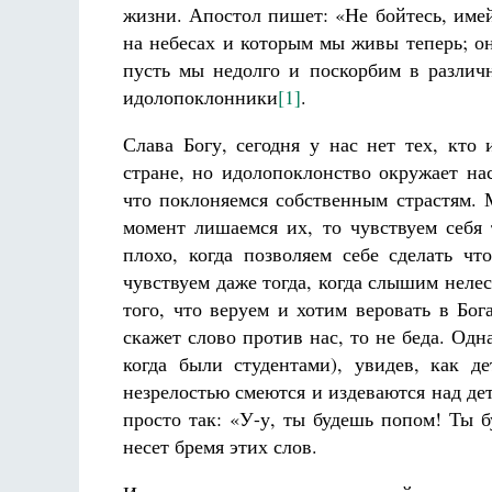
жизни. Апостол пишет: «Не бойтесь, имей
на небесах и которым мы живы теперь; он
пусть мы недолго и поскорбим в различн
идолопоклонники
[1]
.
Слава Богу, сегодня у нас нет тех, кто
стране, но идолопоклонство окружает на
что поклоняемся собственным страстям. 
момент лишаемся их, то чувствуем себя 
плохо, когда позволяем себе сделать чт
чувствуем даже тогда, когда слышим нелес
того, что веруем и хотим веровать в Бо
скажет слово против нас, то не беда. Одн
когда были студентами), увидев, как 
незрелостью смеются и издеваются над де
просто так: «У-у, ты будешь попом! Ты 
несет бремя этих слов.