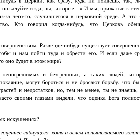
нибудь в Церкви, как сразу, куда ни пойдешь, так, л
у, пожалуйте сюда, вы, которые…» И мы, прижатые к сте
-за чего-то, случившегося в церковной среде. А что 
ство. Кто говорил когда-нибудь, что Церковь обещ
совершенством. Разве где-нибудь существует совершенс
чтобы и нам пойти туда и обрести его. И если даже ср
о оно будет в этом мире?
 непогрешимых и безгрешных, а таких людей, кото
покаяние, могут бороться и не бросают борьбу, что бы
растей и недостатков, но, тем не менее, ты не знаешь,
часто своими глазами видели, что оценка Бога полнос
ных искушениях?
гоценнее гибнущего, хотя и огнем испытываемого золот