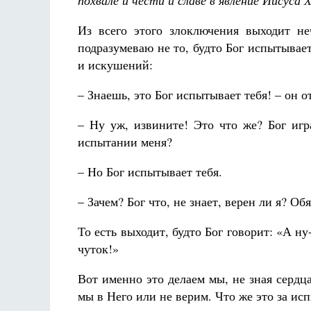
похвале и чести и славе в явление Иисуса Х
Из всего этого злоключения выходит н
подразумеваю не то, будто Бог испытывает 
и искушений:
– Знаешь, это Бог испытывает тебя! – он о
– Ну уж, извините! Это что же? Бог иг
испытании меня?
– Но Бог испытывает тебя.
– Зачем? Бог что, не знает, верен ли я? О
То есть выходит, будто Бог говорит: «А н
чуток!»
Вот именно это делаем мы, не зная сердца
мы в Него или не верим. Что же это за ис