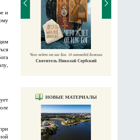
ре и
тому
П
Е
дим
аучись у
ться
Чего ждет от нас Бог. 10 заповедей Божиих
Бога
Святитель Николай Сербский
лу,
НОВЫЕ МАТЕРИАЛЫ
ует
оле
при
мной