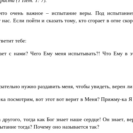
риста (1 Пет. 1: 7).
ечто очень важное – испытание веры. Под испытание
нас. Если пойти и сказать тому, кто сгорает в огне ско
тветит тебе:
рает с нами? Чего Ему меня испытывать?! Что Ему в э
бязательно нужно раздавить меня, чтобы увидеть, верен ли
у-ка посмотрим, вот этот вот верит в Меня? Прижму-ка Я
 другого, тогда как Бог знает наше сердце! Он знает, в
пытание тогда? Почему оно называется так?