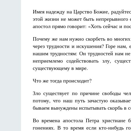
Имея надежду на Царство Божие, радуйтесь,
этой жизни не может быть непрерывного с
апостол прямо говорит: «Хоть сейчас и п
Почему же нам нужно скорбеть во многих
через трудности и искушения? Горе нам, е
Разлуки не будет
Фредерика де Грааф
нашим трудностям: Он трудностей нам не
неприемлемо содействовать злу, сущес
существующему в мире.
Что же тогда происходит?
Зло существует по причине свободы чел
потому, что наш путь зачастую оказыва
бываем вынуждены испытывать скорбь в с
Во времена апостола Петра христиане 
гонениях. В то время если кто-нибудь г