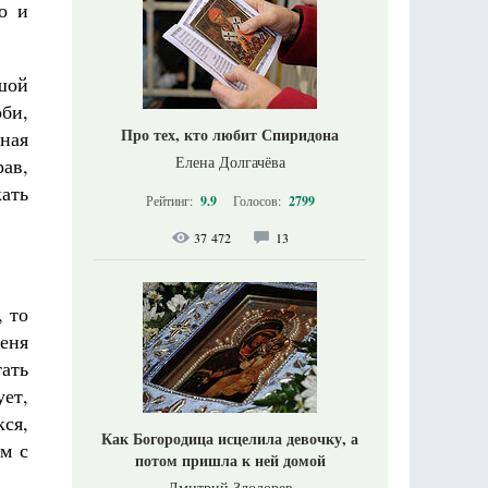
о и
шой
би,
Про тех, кто любит Спиридона
нная
Елена Долгачёва
рав,
кать
Рейтинг:
9.9
Голосов:
2799
37 472
13
, то
меня
ать
ует,
кся,
Как Богородица исцелила девочку, а
ем с
потом пришла к ней домой
Дмитрий Злодорев