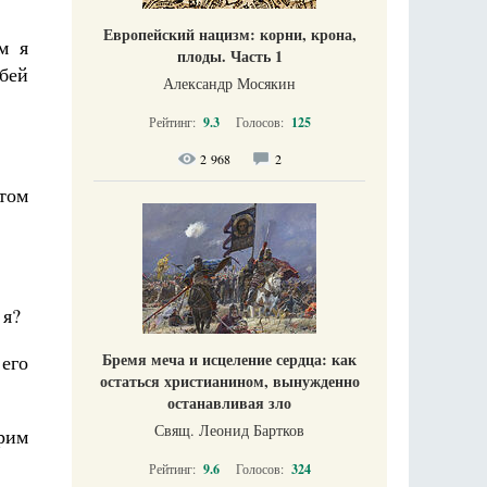
Европейский нацизм: корни, крона,
м я
плоды. Часть 1
рбей
Александр Мосякин
Рейтинг:
9.3
Голосов:
125
2 968
2
том
 я?
Бремя меча и исцеление сердца: как
 его
остаться христианином, вынужденно
останавливая зло
Свящ. Леонид Бартков
ерим
Рейтинг:
9.6
Голосов:
324