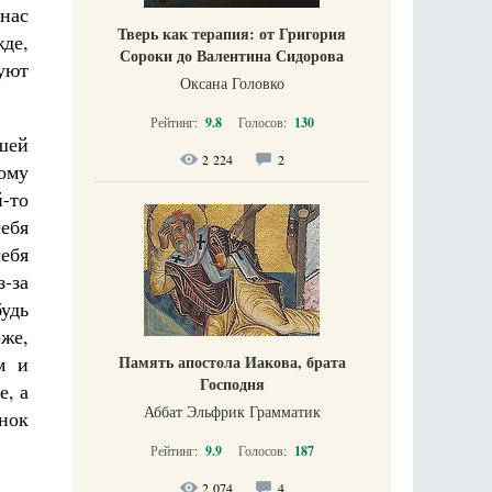
 нас
Тверь как терапия: от Григория
жде,
Сороки до Валентина Сидорова
уют
Оксана Головко
Рейтинг:
9.8
Голосов:
130
шей
2 224
2
ому
-то
ебя
ебя
з-за
будь
оже,
Память апостола Иакова, брата
м и
Господня
е, а
Аббат Эльфрик Грамматик
нок
Рейтинг:
9.9
Голосов:
187
2 074
4