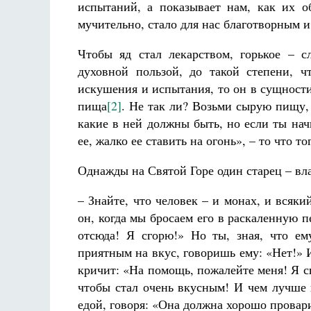
испытаний, а показывает нам, как их о
мучительно, стало для нас благотворным 
Чтобы яд стал лекарством, горькое – 
духовной пользой, до такой степени, ч
искушения и испытания, то он в сущности
пища
[2]
. Не так ли? Возьми сырую пищу,
какие в ней должны быть, но если ты нач
ее, жалко ее ставить на огонь», – то что то
Однажды на Святой Горе один старец – вла
– Знайте, что человек – и монах, и всяки
он, когда мы бросаем его в раскаленную 
отсюда! Я сгорю!» Но ты, зная, что ем
приятным на вкус, говоришь ему: «Нет!» И
кричит: «На помощь, пожалейте меня! Я сг
чтобы стал очень вкусным! И чем лучше 
едой, говоря: «Она должна хорошо провар