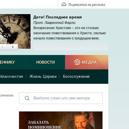
Подписаться на рассылку
Дети! Последнее время
Прот. Лаврентий Фарли
Воскресение Христово – это не столько
окончание повествования о Христе, сколько
начало повествования о грядущем веке.
ЕННИКУ
НОВОСТИ
МЕДИА
благочестия
|
Жизнь Церкви
|
Богослужение
спечатать