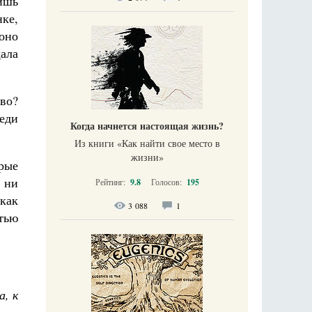
ишь
нке,
оно
ала
тво?
еди
Когда начнется настоящая жизнь?
Из книги «Как найти свое место в
жизни​»
рые
 ни
Рейтинг:
9.8
Голосов:
195
 как
3 088
1
тью
а, к