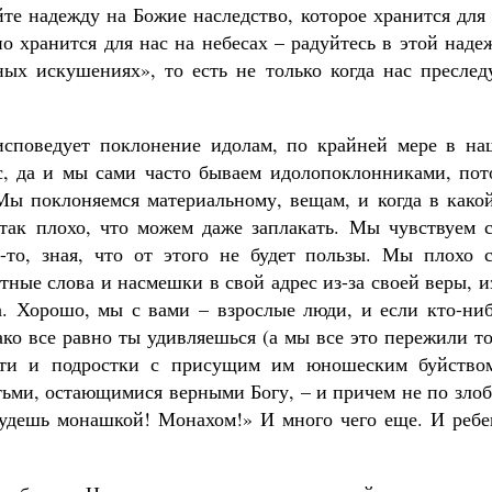
те надежду на Божие наследство, которое хранится для
о хранится для нас на небесах – радуйтесь в этой наде
ых искушениях», то есть не только когда нас преслед
 исповедует поклонение идолам, по крайней мере в на
с, да и мы сами часто бываем идолопоклонниками, пот
Мы поклоняемся материальному, вещам, и когда в какой
так плохо, что можем даже заплакать. Мы чувствуем с
о-то, зная, что от этого не будет пользы. Мы плохо с
тные слова и насмешки в свой адрес из-за своей веры, и
га. Хорошо, мы с вами – взрослые люди, и если кто-ни
ако все равно ты удивляешься (а мы все это пережили т
дети и подростки с присущим им юношеским буйство
тьми, остающимися верными Богу, – и причем не по злоб
будешь монашкой! Монахом!» И много чего еще. И ребе