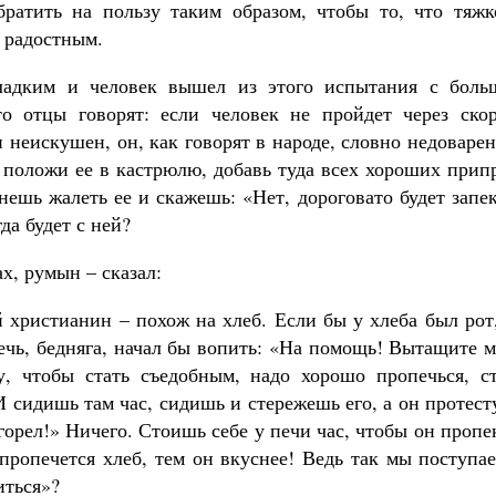
братить на пользу таким образом, чтобы то, что тяжк
и радостным.
сладким и человек вышел из этого испытания с боль
то отцы говорят: если человек не пройдет через скор
 неискушен, он, как говорят в народе, словно недоваре
 положи ее в кастрюлю, добавь туда всех хороших прип
нешь жалеть ее и скажешь: «Нет, дороговато будет запе
гда будет с ней?
х, румын – сказал:
й христианин – похож на хлеб. Если бы у хлеба был рот
печь, бедняга, начал бы вопить: «На помощь! Вытащите 
у, чтобы стать съедобным, надо хорошо пропечься, ст
 сидишь там час, сидишь и стережешь его, а он протест
орел!» Ничего. Стоишь себе у печи час, чтобы он пропе
пропечется хлеб, тем он вкуснее! Ведь так мы поступа
иться»?