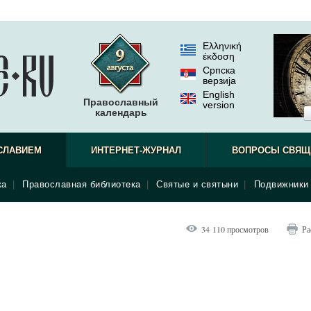
Ελληνική
έκδοση
Српска
верзиjа
English
Православный
version
календарь
СЛАВИЕМ
ИНТЕРНЕТ-ЖУРНАЛ
ВОПРОСЫ СВЯЩ
ка
|
Православная библиотека
|
Святые и святыни
|
Подвижники 
34 110 просмотров
Ра