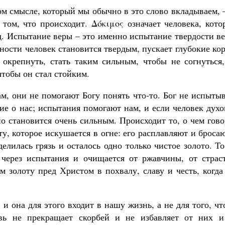
ом смысле, который мы обычно в это слово вкладываем, 
 том, что происходит. Δόκιμος означает человека, кот
рд. Испытание веры – это именно испытание твердости в
дности человек становится твердым, пускает глубокие ко
окрепнуть, стать таким сильным, чтобы не согнуться,
 чтобы он стал стойким.
м, они не помогают Богу понять что-то. Бог не испыты
ие о нас; испытания помогают нам, и если человек дух
но становится очень сильным. Происходит то, о чем гов
ту, которое искушается в огне: его расплавляют и броса
елилась грязь и осталось одно только чистое золото. Т
 через испытания и очищается от ржавчины, от страст
м золоту пред Христом в похвалу, славу и честь, когд
и она для этого входит в нашу жизнь, а не для того, ч
вь не прекращает скорбей и не избавляет от них и