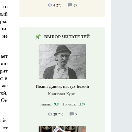
4 277
29
– то
орый
еры.
рни,
 не
ВЫБОР ЧИТАТЕЛЕЙ
вает
овно
орит
ют в
о же
Иоанн Давид, пастух Божий
ей,
Кристиан Курте
а Он
Рейтинг:
9.9
Голосов:
1167
20 746
9
тобы
 от