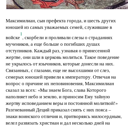
Максимилиан, сын префекта города, и шесть других
юношей из самых уважаемых семей, служившие в
1
войске
, скорбели и проливали слезы о страданиях
мучеников, а еще больше о погибших душах
отступников. Каждый раз, узнавая о принесенной
жертве, они шли в церковь молиться. Такое поведение
не укрылось от язычников, которые донесли на них.
Связанных, с глазами, еще не высохшими от слез,
семерых юношей привели к императору. Отвечая на
вопрос о причине их неповиновения, Максимилиан
сказал за всех: «Мы знаем Бога, слава Которого
наполняет небо и землю, и приносим Ему тайную
жертву исповеданием веры и постоянной молитвой!»
Разгневанный Деций приказал снять с них пояса –
знаки воинского отличия и, притворяясь милосердным,
велел развязать христиан и дал несколько дней на