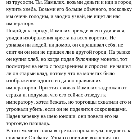
из трусости. Ты, Иамвлих, возьми деньги и иди в город
купить хлеба. Возьми его больше обычного, поскольку
мы очень голодны, и заодно узнай, не ищет ли нас
император».
Подойдя к городу, Иамвлих прежде всего удивился,
увидев изображения креста на всех воротах. Не
узнавая ни людей, ни домов, он спрашивал себя, не
спит ли он или не пришел ли в другой город. На рынке
он купил хлеб, но когда подал булочнику монеты, тот
посмотрел на него с подозрением и спросил, не нашел
ли он старый клад, потому что на монетах было
изображение одного из давно правивших
императоров. При этих словах Иамвлих задрожал от
страха и, подумав, что его сейчас отведут к
императору, хотел бежать, но торговцы схватили его и
угрожали убить, если он не поделится сокровищами.
Надев веревку на шею юноши, они повели его на
торговую площадь.
В этот момент толпа встретила проконсула, шедшего к
епископу Стефану. Узнав о причине волнения, он