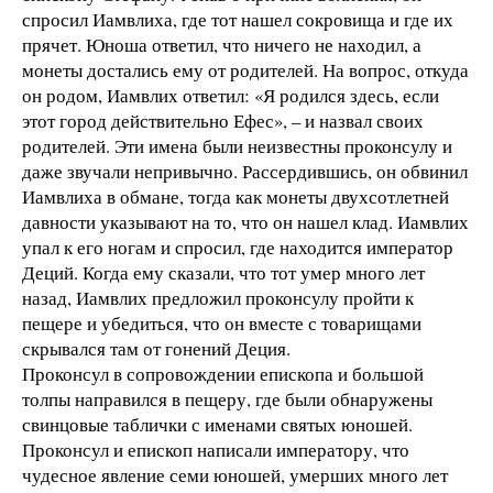
спросил Иамвлиха, где тот нашел сокровища и где их
прячет. Юноша ответил, что ничего не находил, а
монеты достались ему от родителей. На вопрос, откуда
он родом, Иамвлих ответил: «Я родился здесь, если
этот город действительно Ефес», – и назвал своих
родителей. Эти имена были неизвестны проконсулу и
даже звучали непривычно. Рассердившись, он обвинил
Иамвлиха в обмане, тогда как монеты двухсотлетней
давности указывают на то, что он нашел клад. Иамвлих
упал к его ногам и спросил, где находится император
Деций. Когда ему сказали, что тот умер много лет
назад, Иамвлих предложил проконсулу пройти к
пещере и убедиться, что он вместе с товарищами
скрывался там от гонений Деция.
Проконсул в сопровождении епископа и большой
толпы направился в пещеру, где были обнаружены
свинцовые таблички с именами святых юношей.
Проконсул и епископ написали императору, что
чудесное явление семи юношей, умерших много лет