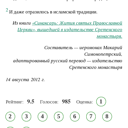
2
И даже отразилось в исламской традиции.
Из книги
«Синаксарь: Жития святых Православной
Церкви»
, вышедшей в издательстве Сретенского
монастыря.
Составитель — иеромонах Макарий
Симонопетрский,
адаптированный русский перевод — издательство
Сретенского монастыря
14 августа 2012 г.
9.5
985
1
Рейтинг:
Голосов:
Оценка:
2
3
4
5
6
7
8