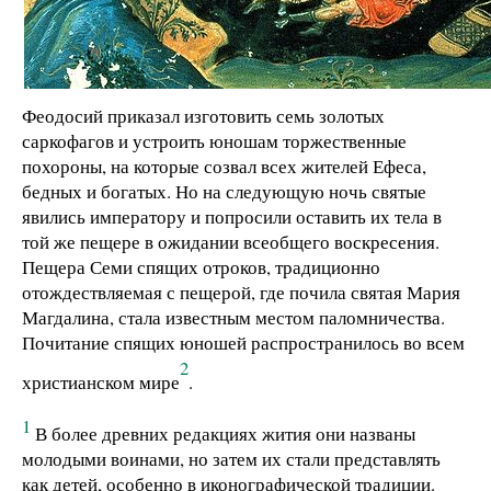
Феодосий приказал изготовить семь золотых
саркофагов и устроить юношам торжественные
похороны, на которые созвал всех жителей Ефеса,
бедных и богатых. Но на следующую ночь святые
явились императору и попросили оставить их тела в
той же пещере в ожидании всеобщего воскресения.
Пещера Семи спящих отроков, традиционно
отождествляемая с пещерой, где почила святая Мария
Магдалина, стала известным местом паломничества.
Почитание спящих юношей распространилось во всем
2
христианском мире
.
1
В более древних редакциях жития они названы
молодыми воинами, но затем их стали представлять
как детей, особенно в иконографической традиции.