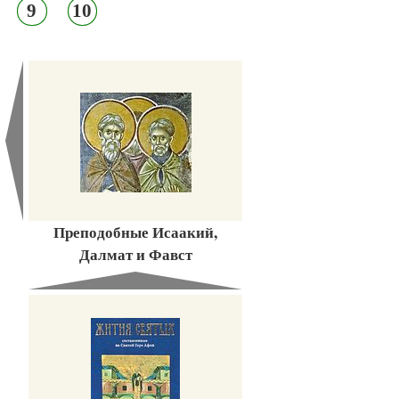
9
10
Преподобные Исаакий,
Далмат и Фавст