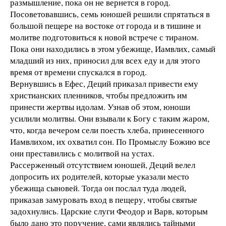
размышление, пока он не вернется в город.
Посоветовавшись, семь юношей решили спрятаться в
большой пещере на востоке от города и в тишине и
молитве подготовиться к новой встрече с тираном.
Пока они находились в этом убежище, Иамвлих, самый
младший из них, приносил для всех еду и для этого
время от времени спускался в город.
Вернувшись в Ефес, Деций приказал привести ему
христианских пленников, чтобы предложить им
принести жертвы идолам. Узнав об этом, юноши
усилили молитвы. Они взывали к Богу с таким жаром,
что, когда вечером сели поесть хлеба, принесенного
Иамвлихом, их охватил сон. По Промыслу Божию все
они преставились с молитвой на устах.
Рассерженный отсутствием юношей, Деций велел
допросить их родителей, которые указали место
убежища сыновей. Тогда он послал туда людей,
приказав замуровать вход в пещеру, чтобы святые
задохнулись. Царские слуги Феодор и Варв, которым
было дано это поручение, сами являлись тайными