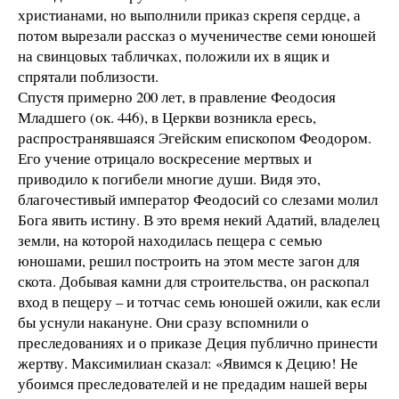
христианами, но выполнили приказ скрепя сердце, а
потом вырезали рассказ о мученичестве семи юношей
на свинцовых табличках, положили их в ящик и
спрятали поблизости.
Спустя примерно 200 лет, в правление Феодосия
Младшего (ок. 446), в Церкви возникла ересь,
распространявшаяся Эгейским епископом Феодором.
Его учение отрицало воскресение мертвых и
приводило к погибели многие души. Видя это,
благочестивый император Феодосий со слезами молил
Бога явить истину. В это время некий Адатий, владелец
земли, на которой находилась пещера с семью
юношами, решил построить на этом месте загон для
скота. Добывая камни для строительства, он раскопал
вход в пещеру – и тотчас семь юношей ожили, как если
бы уснули накануне. Они сразу вспомнили о
преследованиях и о приказе Деция публично принести
жертву. Максимилиан сказал: «Явимся к Децию! Не
убоимся преследователей и не предадим нашей веры