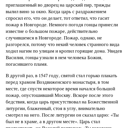
приглашенный во дворец на царский пир, трижды
вылил вино за окно. Когда царь с раздражением
спросил его, что он делает, тот ответил, что гасит
пожар в Новгороде. Немного погодя гонцы принесли
известие о большом пожаре, действительно
случившемся в Новгороде. Пожар, однако, не
разгорелся, потому что некий человек странного вида
ходил нагим по улицам и кропил горящие дома. Увидев
Василия, гонцы узнали в нем человека Божия,
погасившего пламя.
В другой раз, в 1547 году, святой стал горько плакать
перед храмом Воздвиженского монастыря, в том
месте, где спустя некоторое время начался большой
пожар, опустошивший Москву. Вскоре после этого
бедствия, когда царь присутствовал на Божественной
литургии, блаженный, стоя в углу, внимательно
смотрел на него. После литургии он сказал царю: «Ты
был не в храме, а в другом месте». Царь стал
протестовать, но Василий повторил: «Ты говоришь