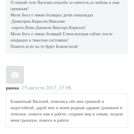
О святый отче Василие,спасибо за святость,за любовь к нам
грешным!
Моли Бога о тяжко болящих детях-инвалидах
:Димитрии,Кирилле,Максиме
-сироте,Илие,Данииле,Викторе,Кирилле!
Моли Бога о тяжко болящей Елене,которая сейчас после
операции в тяжелом состоянии!
Помоги,если на то будет Божия воля!
15 августа 2017, 15:08
римма
Блаженный Василий, помолись обо мне грешной и
недостойной, даруй мне и моим родным здравие душевное и
телесное, помоги нам в работе, сохрани мир в семьях, исцели
меня грешную, помоги в работе.