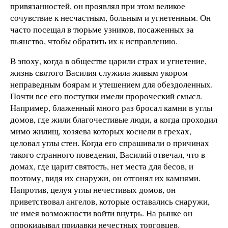
привязанностей, он проявлял при этом великое
сочувствие к несчастным, больным и угнетенным. Он
часто посещал в тюрьме узников, посаженных за
пьянство, чтобы обратить их к исправлению.
В эпоху, когда в обществе царили страх и угнетение,
жизнь святого Василия служила живым укором
неправедным боярам и утешением для обездоленных.
Почти все его поступки имели пророческий смысл.
Например, блаженный много раз бросал камни в углы
домов, где жили благочестивые люди, а когда проходил
мимо жилищ, хозяева которых коснели в грехах,
целовал углы стен. Когда его спрашивали о причинах
такого странного поведения, Василий отвечал, что в
домах, где царит святость, нет места для бесов, и
поэтому, видя их снаружи, он отгонял их камнями.
Напротив, целуя углы нечестивых домов, он
приветствовал ангелов, которые оставались снаружи,
не имея возможности войти внутрь. На рынке он
опрокидывал прилавки нечестных торговцев.