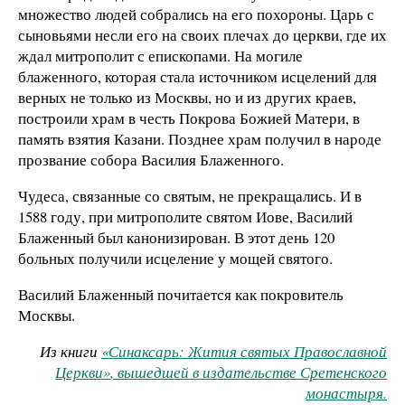
множество людей собрались на его похороны. Царь с
сыновьями несли его на своих плечах до церкви, где их
ждал митрополит с епископами. На могиле
блаженного, которая стала источником исцелений для
верных не только из Москвы, но и из других краев,
построили храм в честь Покрова Божией Матери, в
память взятия Казани. Позднее храм получил в народе
прозвание собора Василия Блаженного.
Чудеса, связанные со святым, не прекращались. И в
1588 году, при митрополите святом Иове, Василий
Блаженный был канонизирован. В этот день 120
больных получили исцеление у мощей святого.
Василий Блаженный почитается как покровитель
Москвы.
Из книги
«Синаксарь: Жития святых Православной
Церкви»
, вышедшей в издательстве Сретенского
монастыря.