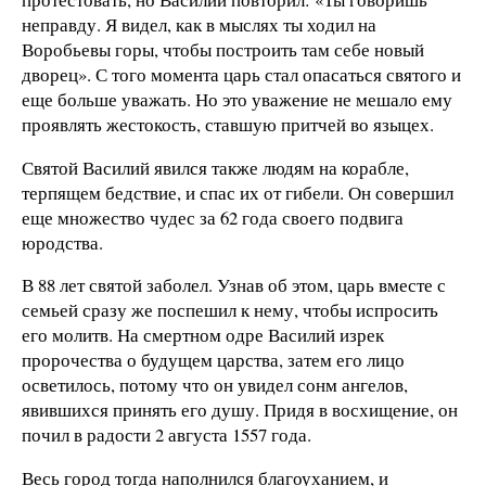
неправду. Я видел, как в мыслях ты ходил на
Воробьевы горы, чтобы построить там себе новый
дворец». С того момента царь стал опасаться святого и
еще больше уважать. Но это уважение не мешало ему
проявлять жестокость, ставшую притчей во языцех.
Святой Василий явился также людям на корабле,
терпящем бедствие, и спас их от гибели. Он совершил
еще множество чудес за 62 года своего подвига
юродства.
В 88 лет святой заболел. Узнав об этом, царь вместе с
семьей сразу же поспешил к нему, чтобы испросить
его молитв. На смертном одре Василий изрек
пророчества о будущем царства, затем его лицо
осветилось, потому что он увидел сонм ангелов,
явившихся принять его душу. Придя в восхищение, он
почил в радости 2 августа 1557 года.
Весь город тогда наполнился благоуханием, и