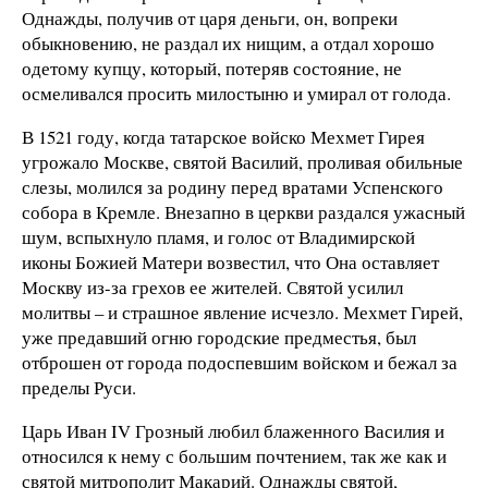
Однажды, получив от царя деньги, он, вопреки
обыкновению, не раздал их нищим, а отдал хорошо
одетому купцу, который, потеряв состояние, не
осмеливался просить милостыню и умирал от голода.
В 1521 году, когда татарское войско Мехмет Гирея
угрожало Москве, святой Василий, проливая обильные
слезы, молился за родину перед вратами Успенского
собора в Кремле. Внезапно в церкви раздался ужасный
шум, вспыхнуло пламя, и голос от Владимирской
иконы Божией Матери возвестил, что Она оставляет
Москву из-за грехов ее жителей. Святой усилил
молитвы – и страшное явление исчезло. Мехмет Гирей,
уже предавший огню городские предместья, был
отброшен от города подоспевшим войском и бежал за
пределы Руси.
Царь Иван IV Грозный любил блаженного Василия и
относился к нему с большим почтением, так же как и
святой митрополит Макарий. Однажды святой,