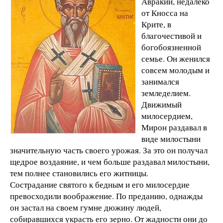
Авракии, недалеко
от Кносса на
Крите, в
благочестивой и
богобоязненной
семье. Он женился
совсем молодым и
занимался
земледелием.
Движимый
милосердием,
Мирон раздавал в
виде милостыни
значительную часть своего урожая. За это он получал
щедрое воздаяние, и чем больше раздавал милостыни,
тем полнее становились его житницы.
Сострадание святого к бедным и его милосердие
превосходили воображение. По преданию, однажды
он застал на своем гумне дюжину людей,
собиравшихся украсть его зерно. От жадности они до