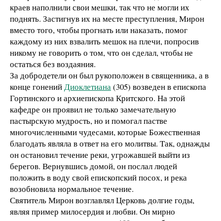
краев наполнили свои мешки, так что не могли их
поднять. Застигнув их на месте преступления, Мирон
вместо того, чтобы прогнать или наказать, помог
каждому из них взвалить мешок на плечи, попросив
никому не говорить о том, что он сделал, чтобы не
остаться без воздаяния.
За добродетели он был рукоположен в священника, а в
конце гонений
Диоклетиана
(305) возведен в епископа
Гортинского и архиепископа Критского. На этой
кафедре он проявил не только замечательную
пастырскую мудрость, но и помогал пастве
многочисленными чудесами, которые Божественная
благодать являла в ответ на его молитвы. Так, однажды
он остановил течение реки, угрожавшей выйти из
берегов. Вернувшись домой, он послал людей
положить в воду свой епископский посох, и река
возобновила нормальное течение.
Святитель Мирон возглавлял Церковь долгие годы,
являя пример милосердия и любви. Он мирно