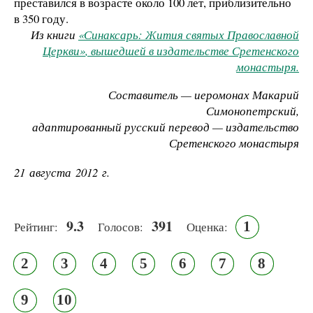
преставился в возрасте около
100
лет, приблизительно
в 350 г
оду
.
Из книги
«Синаксарь: Жития святых Православной
Церкви»
, вышедшей в издательстве Сретенского
монастыря.
Составитель — иеромонах Макарий
Симонопетрский,
адаптированный русский перевод — издательство
Сретенского монастыря
21 августа 2012 г.
9.3
391
1
Рейтинг:
Голосов:
Оценка:
2
3
4
5
6
7
8
9
10