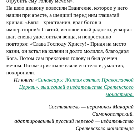
отрубить ему голову мечом».
На шею диакону повесили Евангелие, которое у него
нашли при аресте, а шедший перед ним глашатай
кричал: «Евпл – христианин, враг богов и
императоров!» Святой, исполненный радости, ускорял
шаг, спеша удостоиться венца, и непрестанно
повторял: «Слава Господу Христу!» Придя на место
казни, он встал на колени и долго молился, благодаря
Бога. Потом сам преклонил голову и был усечен
мечом. Позже христиане взяли его тело и, умастив,
похоронили.
Из книги
«Синаксарь: Жития святых Православной
Церкви»
, вышедшей в издательстве Сретенского
монастыря.
Составитель — иеромонах Макарий
Симонопетрский,
адаптированный русский перевод — издательство
Сретенского монастыря