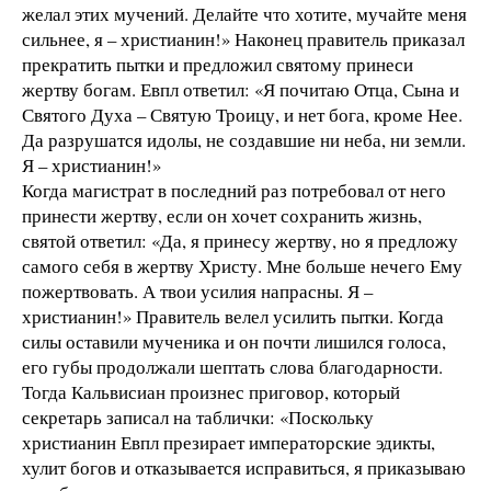
желал этих мучений. Делайте что хотите, мучайте меня
сильнее, я – христианин!» Наконец правитель приказал
прекратить пытки и предложил святому принеси
жертву богам. Евпл ответил: «Я почитаю Отца, Сына и
Святого Духа – Святую Троицу, и нет бога, кроме Нее.
Да разрушатся идолы, не создавшие ни неба, ни земли.
Я – христианин!»
Когда магистрат в последний раз потребовал от него
принести жертву, если он хочет сохранить жизнь,
святой ответил: «Да, я принесу жертву, но я предложу
самого себя в жертву Христу. Мне больше нечего Ему
пожертвовать. А твои усилия напрасны. Я –
христианин!» Правитель велел усилить пытки. Когда
силы оставили мученика и он почти лишился голоса,
его губы продолжали шептать слова благодарности.
Тогда Кальвисиан произнес приговор, который
секретарь записал на таблички: «Поскольку
христианин Евпл презирает императорские эдикты,
хулит богов и отказывается исправиться, я приказываю