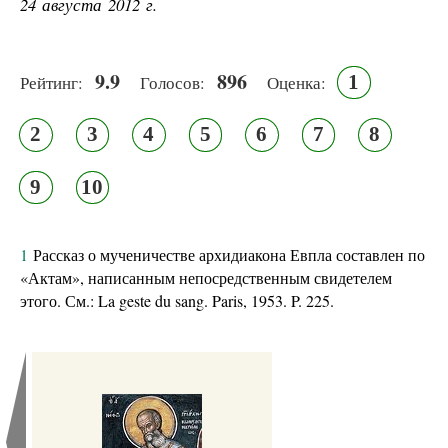
24 августа 2012 г.
9.9
896
1
Рейтинг:
Голосов:
Оценка:
2
3
4
5
6
7
8
9
10
1
Рассказ о мученичестве архидиакона Евпла составлен по
«Актам», на­писанным непосредственным свидетелем
этого. См.: La geste du sang. Paris, 1953. P. 225.