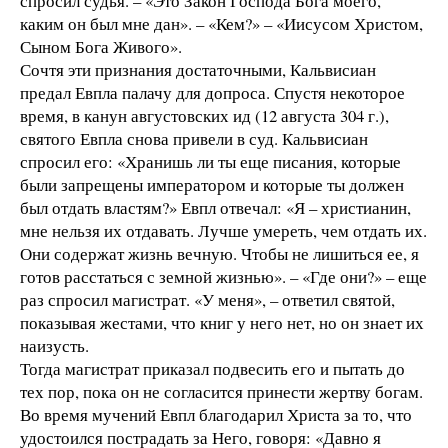
спросил судья. – «Это Закон Господа Бога моего,
каким он был мне дан». – «Кем?» – «Иисусом Христом,
Сыном Бога Живого».
Сочтя эти признания достаточными, Кальвисиан
предал Евпла палачу для допроса. Спустя некоторое
время, в канун августовских ид (12 августа 304 г.),
святого Евпла снова привели в суд. Кальвисиан
спросил его: «Хранишь ли ты еще писания, которые
были запрещены императором и которые ты должен
был отдать властям?» Евпл отвечал: «Я – христианин,
мне нельзя их отдавать. Лучше умереть, чем отдать их.
Они содержат жизнь вечную. Чтобы не лишиться ее, я
готов расстаться с земной жизнью». – «Где они?» – еще
раз спросил магистрат. «У меня», – ответил святой,
показывая жестами, что книг у него нет, но он знает их
наизусть.
Тогда магистрат приказал подвесить его и пытать до
тех пор, пока он не согласится принести жертву богам.
Во время мучений Евпл благодарил Христа за то, что
удостоился пострадать за Него, говоря: «Давно я