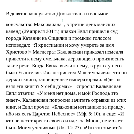
В девятое консульство Диоклетиана и восьмое
1
консульство Максимиана
, в третий день майских
календ (29 апреля 304 г.) диакон Евпл пришел в суд
города Катании на Сицилии и громким голосом
исповедал: «Я христианин и хочу умереть за имя
Христово!» Магистрат Кальвисиан приказал немедля
привести к нему смельчака, дерзающего произносить
такие речи. Когда Евпла ввели к нему, в руках у него
было Евангелие. Иллюстриссим Максим заявил, что он
держит книги, запрещенные императорами. «Где ты
взял эти книги? У себя дома?» – спросил Кальвисиан.
Евпл ответил: «У меня нет дома, и мой Господь это
знает». Кальвисиан попросил зачитать отрывки из этих
книг, и Евпл прочел: «Блаженны изгнанные за правду,
ибо их есть Царство Небесное» (Мф. 5: 10), и еще: «И
кто не несет креста своего и идет за Мною, не может
быть Моим учеником» (Лк. 14: 27). «Что это значит?» –