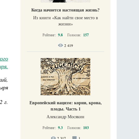
Когда начнется настоящая жизнь?
Из книги «Как найти свое место в
жизни​»
Рейтинг:
9.8
Голосов:
157
2 419
ого
ря.
ий,
ыря
2 г.
Европейский нацизм: корни, крона,
плоды. Часть 1
Александр Мосякин
Рейтинг:
9.3
Голосов:
103
2 317
1