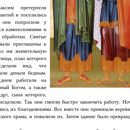
Роман Котов
ксим претерпели
Че
то в жизни
ышев
зантий и поселились
 они попросили у
ься каменоломнями и
 обработки. Святые
 были приглашены к
ил им значительную
апища, план которого
сделали вид, что
али деньги бедным.
днем работали на
нный Богом, а также
р), сына которого,
 исцелили. Так они смогли быстро закончить работу. Н
лись их благодеяниями. Все вместе они привязали верев
ского храма, и повалили их. Затем здание было превра