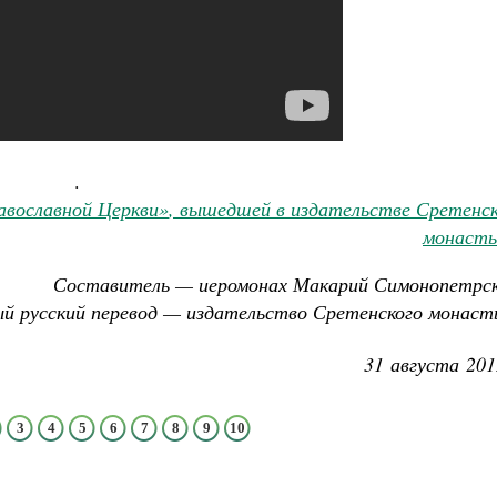
.
авославной Церкви»
, вышедшей в издательстве Сретенск
монасты
Составитель — иеромонах Макарий Симонопетрск
й русский перевод — издательство Сретенского монаст
31 августа 201
3
4
5
6
7
8
9
10