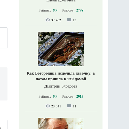
Рейтинг:
9.9
Голосов:
2798
37 452
13
Как Богородица исцелила девочку, а
потом пришла к ней домой
Дмитрий Злодорев
Рейтинг:
9.9
Голосов:
2015
23 741
11
а