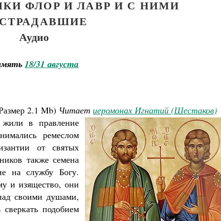
КИ ФЛОР И ЛАВР И С НИМИ
СТРАДАВШИЕ
Аудио
амять
18/31 августа
Размер
2.1 Mb
)
Читает
иеромонах Игнатий (Шестаков)
 жили в правление
анимались ремеслом
изантии от святых
ников также семена
ие на службу Богу.
му и изящество, они
 над своими душами,
ь сверкать подобием
Великомученик Георгий Победоносец. Научись у
святого