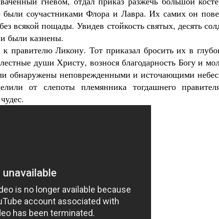
хваченный гневом, отдал приказ разжечь большой косте
 были соучастниками Флора и Лавра. Их самих он пове
без всякой пощады. Увидев стойкость святых, десять сол
 и были казнены.
 к правителю Ликону. Тот приказал бросить их в глубо
блестные души Христу, вознося благодарность Богу и мо
были обнаружены неповрежденными и источающими небес
елили от слепоты племянника тогдашнего правител
чудес.