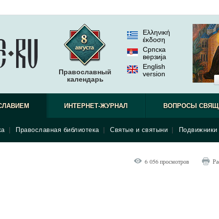
Ελληνική
έκδοση
Српска
верзиjа
English
Православный
version
календарь
СЛАВИЕМ
ИНТЕРНЕТ-ЖУРНАЛ
ВОПРОСЫ СВЯЩ
ка
|
Православная библиотека
|
Святые и святыни
|
Подвижники 
6 056 просмотров
Ра