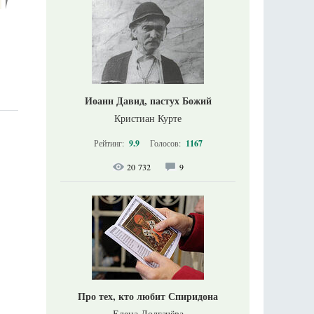
Иоанн Давид, пастух Божий
Кристиан Курте
Рейтинг:
9.9
Голосов:
1167
20 732
9
Про тех, кто любит Спиридона
Елена Долгачёва