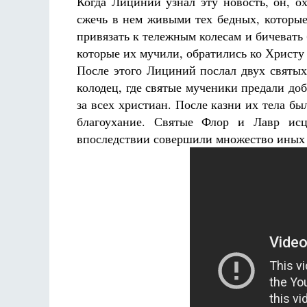
Когда Лициний узнал эту новость, он, о
сжечь в нем живыми тех бедных, которые
привязать к тележным колесам и бичевать 
которые их мучили, обратились ко Христу
После этого Лициний послал двух святых
колодец, где святые мученики предали до
за всех христиан. После казни их тела 
благоухание. Святые Флор и Лавр исц
впоследствии совершили множество иных 