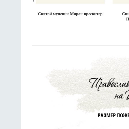
Святой мученик Мирон пресвитер
Син
П