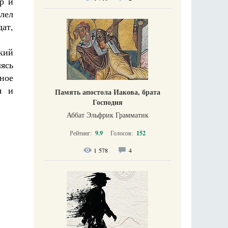
р и
лел
дат,
кий
лясь
ное
я и
Память апостола Иакова, брата
Господня
Аббат Эльфрик Грамматик
Рейтинг:
9.9
Голосов:
152
1 578
4