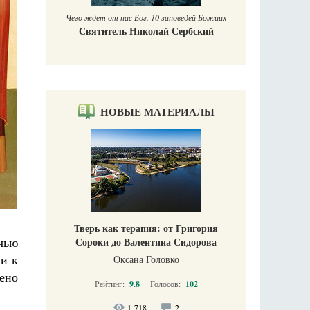
го ждет от нас Бог. 10 заповедей Божиих
Святитель Николай Сербский
НОВЫЕ МАТЕРИАЛЫ
Тверь как терапия: от Григория
очью
Сороки до Валентина Сидорова
ки к
Оксана Головко
щено
Рейтинг:
9.8
Голосов:
102
1 718
2