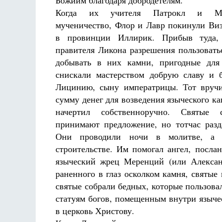
Божиим благодаря добродетелям.
Разлуки не будет
Когда их учителя Патрокл и Ма
Фредерика де Грааф
Как найти своё мес
Кирилл Мур
мученичество, Флор и Лавр покинули Ви
в провинции Иллирик. Прибыв туда,
правителя Ликона разрешения пользоват
добывать в них камни, пригодные для
снискали мастерством добрую славу и
Лицинию, сыну императрицы. Тот вруч
сумму денег для возведения языческого к
начертил собственноручно. Святые 
принимают предложение, но тотчас разд
Они проводили ночи в молитве, а 
строительстве. Им помогал ангел, посла
языческий жрец Меренций (или Александ
раненного в глаз осколком камня, святые
святые собрали бедных, которые пользова
статуям богов, помещенным внутри языче
в церковь Христову.