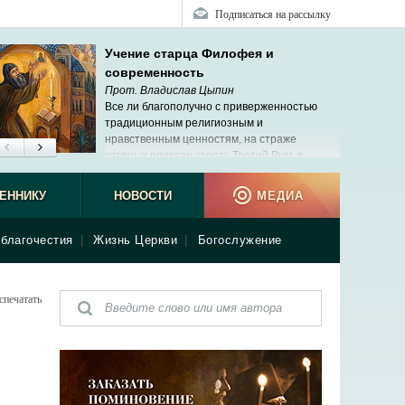
Подписаться на рассылку
Учение старца Филофея и
современность
Прот. Владислав Цыпин
Все ли благополучно с приверженностью
традиционным религиозным и
нравственным ценностям, на страже
которых призван стоять Третий Рим, в
современной России?
ЕННИКУ
НОВОСТИ
МЕДИА
благочестия
|
Жизнь Церкви
|
Богослужение
спечатать