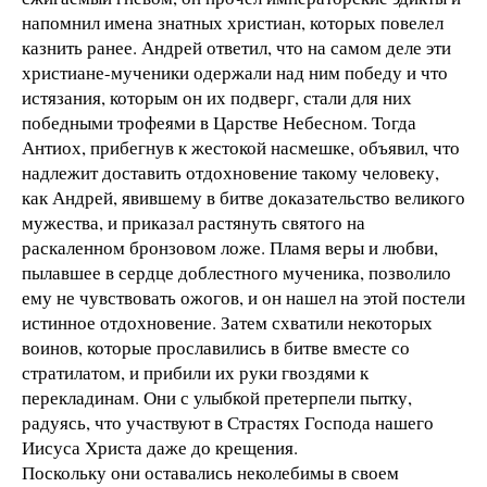
напомнил имена знатных христиан, которых повелел
казнить ранее. Андрей ответил, что на самом деле эти
христиане-мученики одержали над ним победу и что
истязания, которым он их подверг, стали для них
победными трофеями в Царстве Небесном. Тогда
Антиох, прибегнув к жестокой насмешке, объявил, что
надлежит доставить отдохновение такому человеку,
как Андрей, явившему в битве доказательство великого
мужества, и приказал растянуть святого на
раскаленном бронзовом ложе. Пламя веры и любви,
пылавшее в сердце доблестного мученика, позволило
ему не чувствовать ожогов, и он нашел на этой постели
истинное отдохновение. Затем схватили некоторых
воинов, которые прославились в битве вместе со
стратилатом, и прибили их руки гвоздями к
перекладинам. Они с улыбкой претерпели пытку,
радуясь, что участвуют в Страстях Господа нашего
Иисуса Христа даже до крещения.
Поскольку они оставались неколебимы в своем