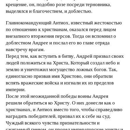
крещение, он, подобно розе посреди терновника,
выделялся и благочестием, и доблестью.
Главнокомандующий Антиох, известный жестокостью
по отношению к христианам, оказался перед лицом
внезапного вторжения персов. Тогда он вспомнил о
доблестном Андрее и послал его во главе отряда
навстречу врагам.
Перед тем, как вступить в битву, Андрей призвал своих
людей положиться на Христа, Который создал небо и
землю и уничтожил могущество ложных богов. Так,
единогласно призвав имя Христово, они обратили
вспять вражеские войска и изгнали их из пределов
империи.
После этой неожиданной победы воины Андрея
решили обратиться ко Христу. О них донесли как о
христианах, и Антиох вместо того, чтобы справедливо
наградить победителей, призвал их к себе на суд.
Чуждый всякого чувства признательности и
сжигаемый гневом, он прочел императорские эдикты и