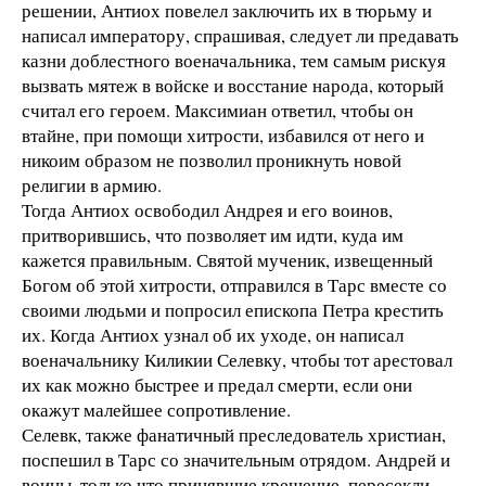
решении, Антиох повелел заключить их в тюрьму и
написал императору, спрашивая, следует ли предавать
казни доблестного военачальника, тем самым рискуя
вызвать мятеж в войске и восстание народа, который
считал его героем. Максимиан ответил, чтобы он
втайне, при помощи хитрости, избавился от него и
никоим образом не позволил проникнуть новой
религии в армию.
Тогда Антиох освободил Андрея и его воинов,
притворившись, что позволяет им идти, куда им
кажется правильным. Святой мученик, извещенный
Богом об этой хитрости, отправился в Тарс вместе со
своими людьми и попросил епископа Петра крестить
их. Когда Антиох узнал об их уходе, он написал
военачальнику Киликии Селевку, чтобы тот арестовал
их как можно быстрее и предал смерти, если они
окажут малейшее сопротивление.
Селевк, также фанатичный преследователь христиан,
поспешил в Тарс со значительным отрядом. Андрей и
воины, только что принявшие крещение, пересекли