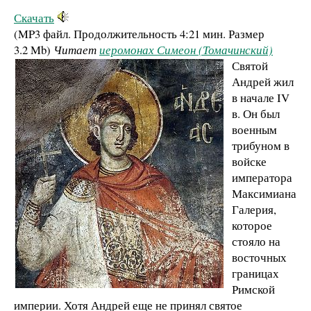
Скачать
(MP3 файл. Продолжительность
4:21 мин.
Размер
3.2 Mb
)
Читает
иеромонах Симеон (Томачинский)
Святой
Андрей жил
в начале IV
в. Он был
военным
трибуном в
войске
императора
Максимиана
Галерия,
которое
стояло на
восточных
границах
Римской
империи. Хотя Андрей еще не принял святое