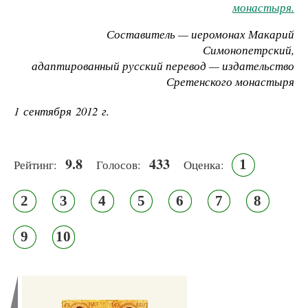
монастыря.
Составитель — иеромонах Макарий
Симонопетрский,
адаптированный русский перевод — издательство
Сретенского монастыря
1 сентября 2012 г.
9.8
433
1
Рейтинг:
Голосов:
Оценка:
2
3
4
5
6
7
8
9
10