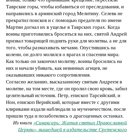
Таврские горы, чтобы избавиться от преследования, и
направились в армянский город Мелитину. Селевк не
прекратил поисков и с помощью предателя по имени
Мартин догнал их в ущелье в Таврских горах. Когда
воины приготовились броситься на них, святой Андрей
призвал товарищей поднять руки для молитвы, а не для
того, чтобы размахивать мечами. Опустившись на
колени, он долго молился о врагах и спасении мира.
Как только он закончил молитву, воины бросились на
них и начали убивать, как невинных агнцев, не
оказывавших никакого сопротивления.
Согласно желанию, высказанному святым Андреем в
молитве, на том месте, где он пролил свою кровь, забил
целительный источник. Петр, епископ Тарсийский, и
Нон, епископ Верийский, которые вместе с другими
клириками издали наблюдали за мученичеством, после
пришли туда и позаботились о драгоценных останках.
Из книги
«Синаксарь: Жития святых Православной
Церкви»
, вышедшей в издательстве Сретенского