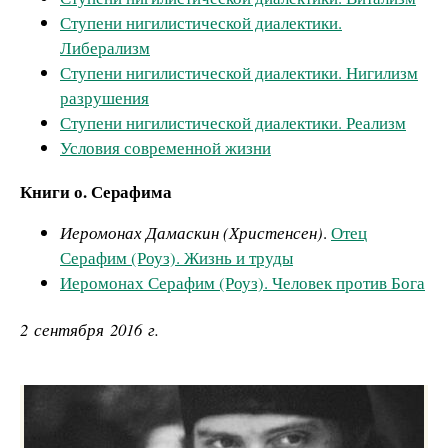
Ступени нигилистической диалектики.
Либерализм
Ступени нигилистической диалектики. Нигилизм
разрушения
Ступени нигилистической диалектики. Реализм
Условия современной жизни
Книги о. Серафима
Иеромонах Дамаскин (Христенсен)
.
Отец
Серафим (Роуз). Жизнь и труды
Иеромонах Серафим (Роуз). Человек против Бога
2 сентября 2016 г.