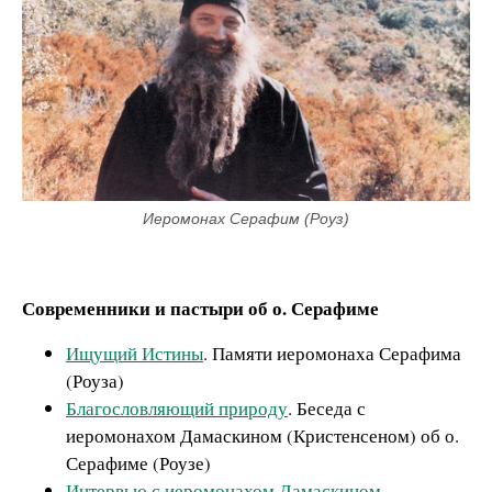
Иеромонах Серафим (Роуз)
Современники и пастыри об о. Серафиме
Ищущий Истины
. Памяти иеромонаха Серафима
(Роуза)
Благословляющий природу
. Беседа с
иеромонахом Дамаскином (Кристенсеном) об о.
Серафиме (Роузе)
Интервью с иеромонахом Дамаскином