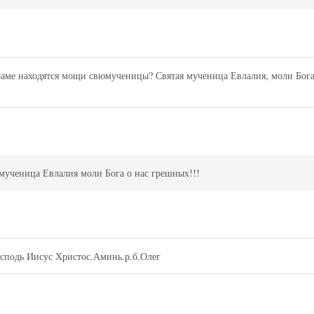
храме находятся мощи свюмученицы? Святая мученица Евлалия, моли Бог
 мученица Евлалия моли Бога о нас грешных!!!
осподь Иисус Христос.Аминь.р.б.Олег