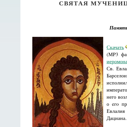
СВЯТАЯ МУЧЕНИ
Памят
Скачать
(MP3 фа
иеромона
Св. Евла
Барсел
исполни
императ
него воз
о eгo п
Евлалия
Дациана.