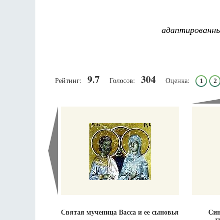
адаптированны
9.7
304
Рейтинг:
Голосов:
Оценка:
1
2
Святая мученица Васса и ее сыновья
Син