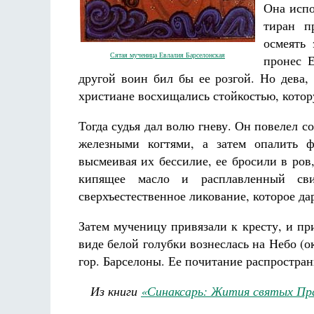
Она испо
тиран п
осмеять 
Сятая мученица Евлалия Барселонская
пронес 
другой воин бил бы ее розгой. Но дева,
христиане восхищались стойкостью, котор
Разлуки не будет
Фредерика де Грааф
Тогда судья дал волю гневу. Он повелел со
железными когтями, а затем опалить ф
высмеивая их бессилие, ее бросили в ро
кипящее масло и расплавленный св
сверхъестественное ликование, которое дар
Затем мученицу привязали к кресту, и пр
виде белой голубки вознеслась на Небо (о
гор. Барселоны. Ее почитание распростра
Из книги
«Синаксарь: Жития святых Пр