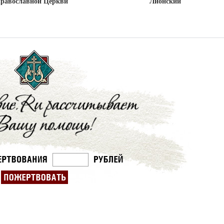
равославной Церкви
Лионский