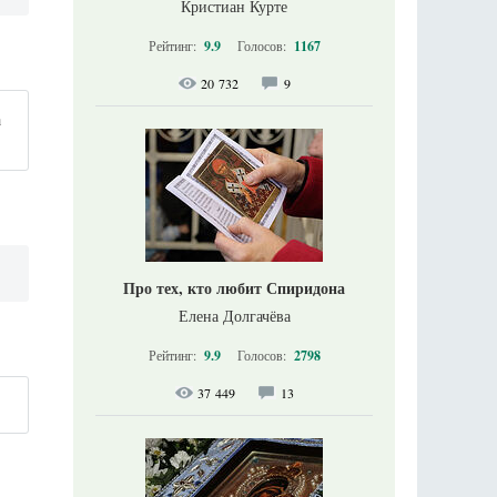
Кристиан Курте
Рейтинг:
9.9
Голосов:
1167
20 732
9
а
Про тех, кто любит Спиридона
Елена Долгачёва
Рейтинг:
9.9
Голосов:
2798
37 449
13