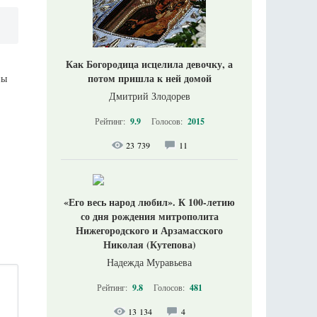
Как Богородица исцелила девочку, а
потом пришла к ней домой
ны
Дмитрий Злодорев
Рейтинг:
9.9
Голосов:
2015
23 739
11
«Его весь народ любил». К 100-летию
со дня рождения митрополита
Нижегородского и Арзамасского
Николая (Кутепова)
Надежда Муравьева
Рейтинг:
9.8
Голосов:
481
13 134
4