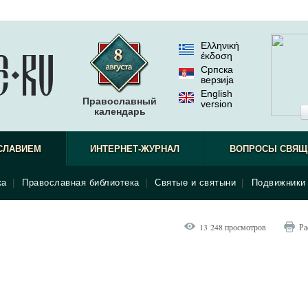
Ελληνική
έκδοση
Српска
верзиjа
English
Православный
version
календарь
СЛАВИЕМ
ИНТЕРНЕТ-ЖУРНАЛ
ВОПРОСЫ СВЯЩ
ка
|
Православная библиотека
|
Святые и святыни
|
Подвижники 
13 248 просмотров
Ра