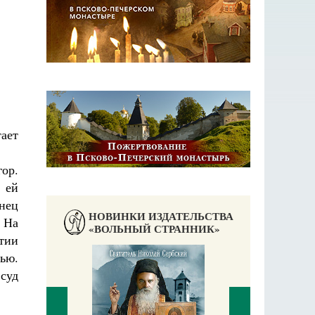
ает
гор.
 ей
нец
НОВИНКИ ИЗДАТЕЛЬСТВА
 На
«ВОЛЬНЫЙ СТРАННИК»
тии
ью.
суд