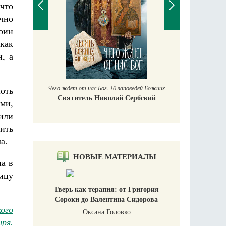
что
чно
оин
как
П
и, а
Е
аучись у
Чего ждет от нас Бог. 10 заповедей Божиих
лоть
Святитель Николай Сербский
ми,
лили
ить
а.
НОВЫЕ МАТЕРИАЛЫ
ша в
ницу
Тверь как терапия: от Григория
Сороки до Валентина Сидорова
ого
Оксана Головко
ря.