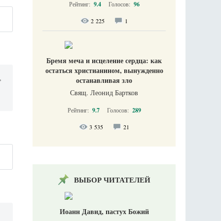
Рейтинг:
9.4
Голосов:
96
2 225
1
Бремя меча и исцеление сердца: как
остаться христианином, вынужденно
,
останавливая зло
Свящ. Леонид Бартков
Рейтинг:
9.7
Голосов:
289
3 535
21
ВЫБОР ЧИТАТЕЛЕЙ
Иоанн Давид, пастух Божий