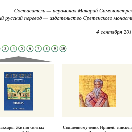
Составитель — иеромонах Макарий Симонопетрск
й русский перевод — издательство Сретенского монаст
4 сентября 201
3
4
5
6
7
8
9
10
аксарь: Жития святых
Священномученик Ириней, епископ