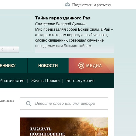
Подписаться на рассылку
Тайна первозданного Рая
Священник Валерий Духанин
Мир представлял собой Божий храм, а Рай –
алтарь, в котором первозданный человек,
словно священник, совершал служение
неведомым нам Божиим тайнам.
ЕННИКУ
НОВОСТИ
МЕДИА
благочестия
|
Жизнь Церкви
|
Богослужение
спечатать