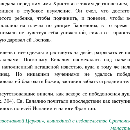
ведала перед ним имя Христово с таким дерзновением, 
ришел в глубокое изумление. Он счел, что достато
этого ребенка, чтобы подчинить, и повелел, чтобы в
Евлалию на плечах по улицам Барселоны, в то время 
 нимало не чувствуя себя униженной, сияла от гордост
ую даровал ей Господь.
Великомученик Георгий Победоносец. Н
святого
Роман Котов
влечь с нее одежды и растянуть на дыбе, разрывать ее п
Как найти своё место в жизни
Кирилл Мурышев
акелами. Поскольку Евлалия насмехалась над палача
в, наполненный негашеной известью, куда к тому же на
инец. Но никакими мучениями не удалось побед
овала ей благодать Божия, заставив забыть страдания тел
исутствовавшие видели, как вскоре ее победоносная ду
к. 304). Св. Евлалию почитали впоследствии как заступ
нилось по всей Испании и на юге Франции.
авославной Церкви»
, вышедшей в издательстве Сретенск
монасты