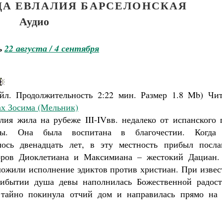
ЦА ЕВЛАЛИЯ БАРСЕЛОНСКАЯ
Аудио
ь
22 августа / 4 сентября
йл. Продолжительность
2:22 мин.
Размер
1.8 Mb
)
Чит
х Зосима (Мельник)
лия жила на рубеже III-IVвв. недалеко от испанского 
оны. Она была воспитана в благочестии. Когда
лось двенадцать лет, в эту местность прибыл посла
оров Диоклетиана и Максимиана – жестокий Дациан.
ложили исполнение эдиктов против христиан. При извес
рибытии душа девы наполнилась Божественной радост
 тайно покинула отчий дом и направилась прямо на 