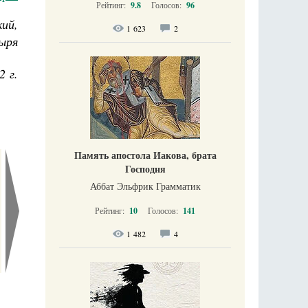
Рейтинг:
9.8
Голосов:
96
ий,
1 623
2
ыря
2 г.
Память апостола Иакова, брата
Господня
Аббат Эльфрик Грамматик
Рейтинг:
10
Голосов:
141
1 482
4