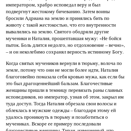
императором, храбро исповедал веру и был
подвергнут жестокому бичеванию. Затем воины
бросили Адриана на землю и принялись бить по
животу с такой жестокостью, что его внутренности
вывалились на землю. Святого ободряли другие
мученики и Наталия, прошептавшая мужу: «Не бойся
пыток. Боль длится недолго, но отдохновение – вечно»,
– и он неколебимо сохранял верность истинному Богу.
Когда святых мучеников вернули в тюрьму, волоча по
земле, потому что они не могли более идти, Наталия
благоговейно помазала себя кровью мужа, как если бы
это был драгоценнейший бальзам. Благочестивые
женщины пришли в темницу перевязать раны славных
исповедников, но император, узнав об этом, закрыл им
туда доступ. Тогда Наталия обрезала свои волосы и
облеклась в мужские одежды – благодаря этому ей
удалось проникнуть в тюрьму и позаботиться о
мучениках. Вскоре ее примеру последовали
благочестивые женщины. Тиран, извещенный, что