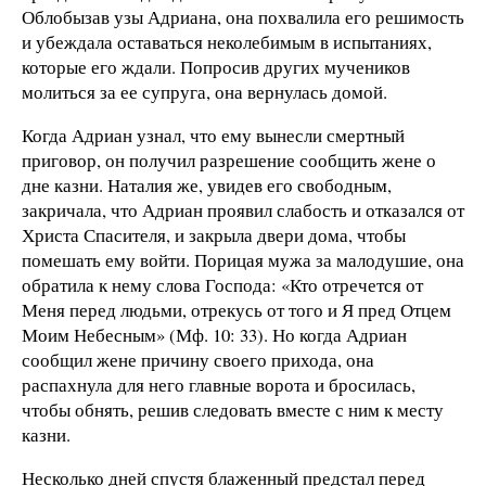
Облобызав узы Адриана, она похвалила его решимость
и убеждала оставаться неколебимым в испытаниях,
которые его ждали. Попросив других мучеников
молиться за ее супруга, она вернулась домой.
Когда Адриан узнал, что ему вынесли смертный
приговор, он получил разрешение сообщить жене о
дне казни. Наталия же, увидев его свободным,
закричала, что Адриан проявил слабость и отказался от
Христа Спасителя, и закрыла двери дома, чтобы
помешать ему войти. Порицая мужа за малодушие, она
обратила к нему слова Господа: «Кто отречется от
Меня перед людьми, отрекусь от того и Я пред Отцем
Моим Небесным» (Мф. 10: 33). Но когда Адриан
сообщил жене причину своего прихода, она
распахнула для него главные ворота и бросилась,
чтобы обнять, решив следовать вместе с ним к месту
казни.
Несколько дней спустя блаженный предстал перед