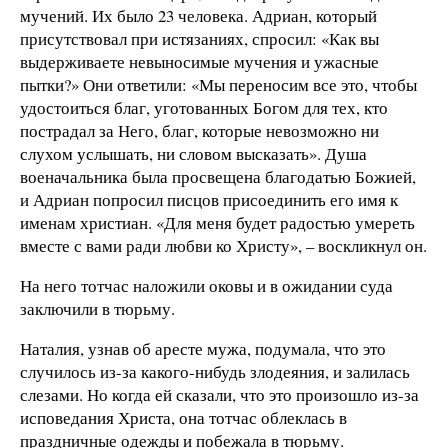
мучений. Их было 23 человека. Адриан, который
присутствовал при истязаниях, спросил: «Как вы
выдерживаете невыносимые мучения и ужасные
пытки?» Они ответили: «Мы переносим все это, чтобы
удостоиться благ, уготованных Богом для тех, кто
пострадал за Него, благ, которые невозможно ни
слухом услышать, ни словом высказать». Душа
военачальника была просвещена благодатью Божией,
и Адриан попросил писцов присоединить его имя к
именам христиан. «Для меня будет радостью умереть
вместе с вами ради любви ко Христу», – воскликнул он.
На него тотчас наложили оковы и в ожидании суда
заключили в тюрьму.
Наталия, узнав об аресте мужа, подумала, что это
случилось из-за какого-нибудь злодеяния, и залилась
слезами. Но когда ей сказали, что это произошло из-за
исповедания Христа, она тотчас облеклась в
праздничные одежды и побежала в тюрьму.