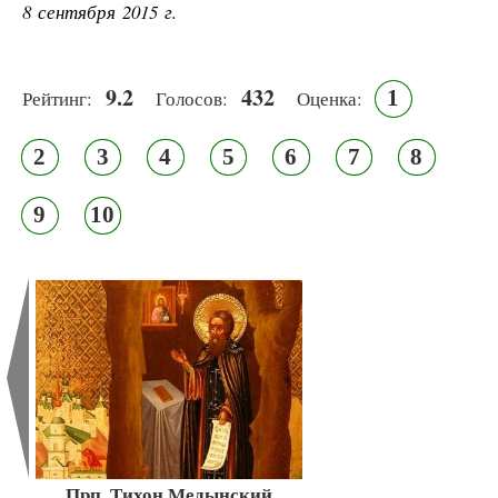
8 сентября 2015 г.
9.2
432
1
Рейтинг:
Голосов:
Оценка:
2
3
4
5
6
7
8
9
10
Прп. Тихон Медынский