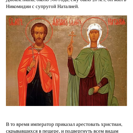
Никомидии с супругой Наталией.
В то время император приказал арестовать христиан,
скрывавшихся в пещере, и подвергнуть всем видам