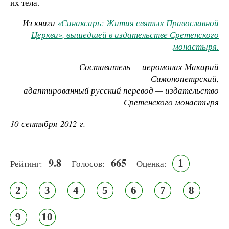
их тела.
Из книги
«Синаксарь: Жития святых Православной
Церкви»
, вышедшей в издательстве Сретенского
монастыря.
Составитель — иеромонах Макарий
Симонопетрский,
адаптированный русский перевод — издательство
Сретенского монастыря
10 сентября 2012 г.
9.8
665
1
Рейтинг:
Голосов:
Оценка:
2
3
4
5
6
7
8
9
10