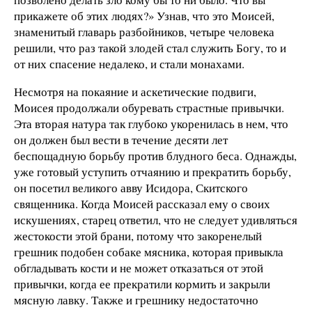
прикажете об этих людях?» Узнав, что это Моисей,
знаменитый главарь разбойников, четыре человека
решили, что раз такой злодей стал служить Богу, то и
от них спасение недалеко, и стали монахами.
Несмотря на покаяние и аскетические подвиги,
Моисея продолжали обуревать страстные привычки.
Эта вторая натура так глубоко укоренилась в нем, что
он должен был вести в течение десяти лет
беспощадную борьбу против блудного беса. Однажды,
уже готовый уступить отчаянию и прекратить борьбу,
он посетил великого авву Исидора, Скитского
священника. Когда Моисей рассказал ему о своих
искушениях, старец ответил, что не следует удивляться
жестокости этой брани, потому что закоренелый
грешник подобен собаке мясника, которая привыкла
обгладывать кости и не может отказаться от этой
привычки, когда ее прекратили кормить и закрыли
мясную лавку. Также и грешнику недостаточно