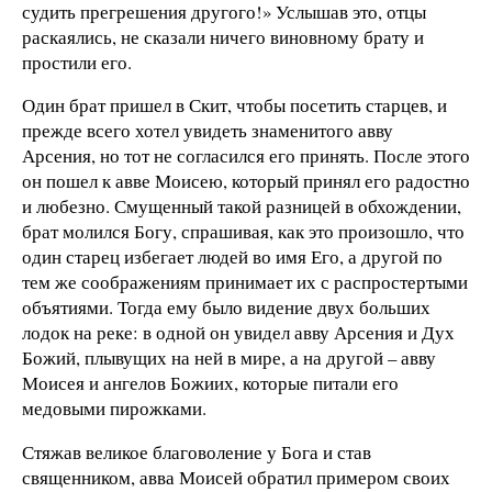
судить прегрешения другого!» Услышав это, отцы
раскаялись, не сказали ничего виновному брату и
простили его.
Один брат пришел в Скит, чтобы посетить старцев, и
прежде всего хотел увидеть знаменитого авву
Арсения, но тот не согласился его принять. После этого
он пошел к авве Моисею, который принял его радостно
и любезно. Смущенный такой разницей в обхождении,
брат молился Богу, спрашивая, как это произошло, что
один старец избегает людей во имя Его, а другой по
тем же соображениям принимает их с распростертыми
объятиями. Тогда ему было видение двух больших
лодок на реке: в одной он увидел авву Арсения и Дух
Божий, плывущих на ней в мире, а на другой – авву
Моисея и ангелов Божиих, которые питали его
медовыми пирожками.
Стяжав великое благоволение у Бога и став
священником, авва Моисей обратил примером своих