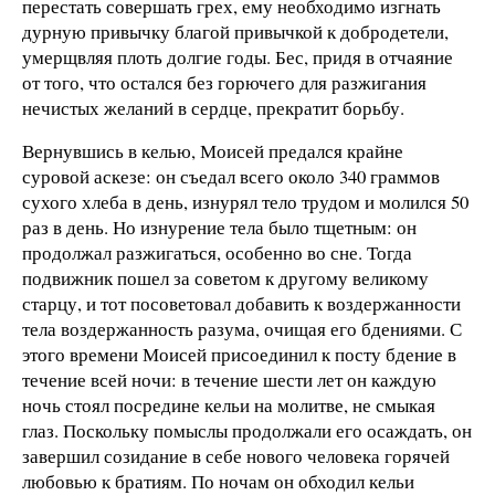
перестать совершать грех, ему необходимо изгнать
дурную привычку благой привычкой к добродетели,
умерщвляя плоть долгие годы. Бес, придя в отчаяние
от того, что остался без горючего для разжигания
нечистых желаний в сердце, прекратит борьбу.
Вернувшись в келью, Моисей предался крайне
суровой аскезе: он съедал всего около 340 граммов
сухого хлеба в день, изнурял тело трудом и молился 50
раз в день. Но изнурение тела было тщетным: он
продолжал разжигаться, особенно во сне. Тогда
подвижник пошел за советом к другому великому
старцу, и тот посоветовал добавить к воздержанности
тела воздержанность разума, очищая его бдениями. С
этого времени Моисей присоединил к посту бдение в
течение всей ночи: в течение шести лет он каждую
ночь стоял посредине кельи на молитве, не смыкая
глаз. Поскольку помыслы продолжали его осаждать, он
завершил созидание в себе нового человека горячей
любовью к братиям. По ночам он обходил кельи