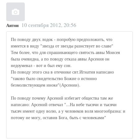
10 сентября 2012, 20:56
Антон
По поводу двух лодок - попробую предположить, что
имеется в виду "звезда от звезды разнствует во славе"
Тем более, что для спрашивающего святость аввы Моисея
была очевидна, а по поводу отказа аввы Арсения он
недоумевал - вот и был ему сон.
По поводу этого сна в отечнике свт.Игнатия написано
"таково было свидетельство Божие о истинно
безмолвствующем иноке"(Арсении).
По поводу почему Арсений избегает общества там же
написано: Арсений отвечал "...На небе тысячи и тысячи
тысяч имеют одну волю, а у человеков воля многообразна: и
потому не могу, оставив Бога, быть с человеками"