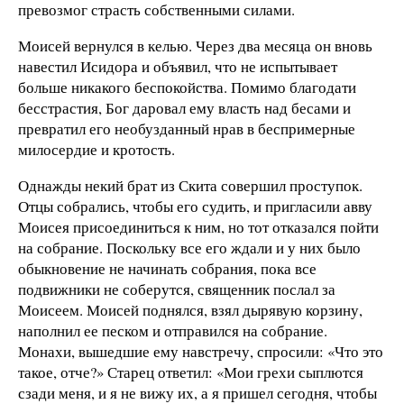
превозмог страсть собственными силами.
Моисей вернулся в келью. Через два месяца он вновь
навестил Исидора и объявил, что не испытывает
больше никакого беспокойства. Помимо благодати
бесстрастия, Бог даровал ему власть над бесами и
превратил его необузданный нрав в беспримерные
милосердие и кротость.
Однажды некий брат из Скита совершил проступок.
Отцы собрались, чтобы его судить, и пригласили авву
Моисея присоединиться к ним, но тот отказался пойти
на собрание. Поскольку все его ждали и у них было
обыкновение не начинать собрания, пока все
подвижники не соберутся, священник послал за
Моисеем. Моисей поднялся, взял дырявую корзину,
наполнил ее песком и отправился на собрание.
Монахи, вышедшие ему навстречу, спросили: «Что это
такое, отче?» Старец ответил: «Мои грехи сыплются
сзади меня, и я не вижу их, а я пришел сегодня, чтобы