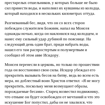
престарелых отшельников, у которых больше не было
сил принести воды, и наполнял их кувшины из колодца,
который находился в нескольких километрах оттуда.
Разгневанный бес, видя, что он со всех сторон
побежден служителем Божиим, напал на Моисея
однажды ночью, когда он наклонился над колодцем, и
нанес ему сильный удар дубиной по пояснице. На
следующий день один брат, придя набрать воды,
нашел его там распростертым и полумертвым и
сообщил об этом авве Исидору.
Моисея перенесли в церковь, но только по прошествии
года он восстановил свои силы. Исидор убеждал его
прекратить вызывать бесов на битву, ведь во всем есть
мера, но доблестный воин Христов ответил: «Я не могу
прекратить, поскольку меня возмущают образы,
порождаемые бесами». Старец возвестил подвижнику,
что отныне он будет освобожден от мечтаний и что это
искушение Бог попустил, дабы он не хвалился, что