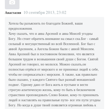
10 сентября 2013, 23:02
Анастасия
Хотела бы разъяснить по благодати Божией, ваши
предположения.
Хочу сказать, что и авва Арсений и авва Моисей угодны
Богу. Но стоит обратить внимание на смысл сна.Бог - самый
сильный и могущественный во всей Вселенной. Бог был с
аввой Арсением, а Ангелы Божии были с аввой Моисеем.
Авва Арсений был в постоянном безмолвии, что является
большим трудом и возвышения своей души с Богом. Святой
Арсений не говорил, но молился. Можно сказать,он
полностью отрёкся от мирского и не принимал людей к себе,
чтобы не соприкасаться с мирским. А также, как правильно
было сказано, у каждого Святого был разный монашеский
подвиг. Одному дано от Бога жить в пустыне и вести
строгую аскетическую жизнь, кому-то быть в бесконечном
странствии проповедовать Слово Божие, кому-то принимать
людей и наставлять на правильные пути- все эти пути угодны
Богу. Но когда в душе твоей появляется огромная любовь к