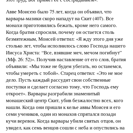
Авве Моисею было 75 лет, когда он объявил, что
варвары-мазики скоро нападут на Скит (407). Все
монахи приготовились бежать, кроме него самого.
Когда братия спросили, почему он остается столь
безмятежным, Моисей ответил: «Я жду этого дня уже
столько лет, чтобы исполнилось слово Господа нашего
Иисуса Христа: “Все, взявшие меч, мечом погибнут”
(Мф. 26: 52)». Получив наставление от его слов, братия
объявили: «Мы тоже не будем убегать, но останемся,
чтобы умереть с тобой». Старец ответил: «Это не мое
дело. Пусть каждый рассудит свои собственные
поступки и сделает согласно тому, что Господь ему
откроет». Варвары разграбили знаменитый
монашеский центр Скит, убив безжалостно всех, кого
нашли. Когда они пришли к келье аввы Моисея и его
семи учеников, один из монахов спрятался позади
кучи веревок. Когда варвары убили святых отцов, он
увидел, как семь венцов сошли с неба и опустились на