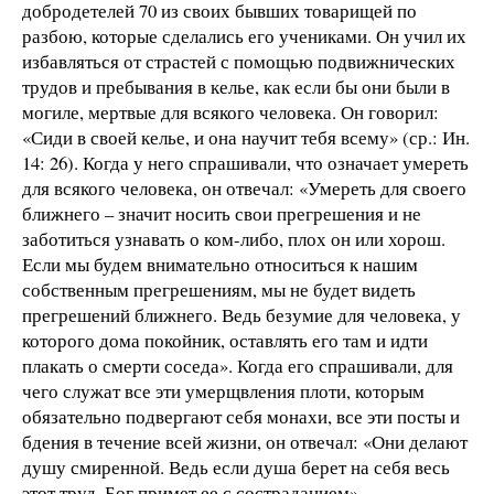
добродетелей 70 из своих бывших товарищей по
разбою, которые сделались его учениками. Он учил их
избавляться от страстей с помощью подвижнических
трудов и пребывания в келье, как если бы они были в
могиле, мертвые для всякого человека. Он говорил:
«Сиди в своей келье, и она научит тебя всему» (ср.: Ин.
14: 26). Когда у него спрашивали, что означает умереть
для всякого человека, он отвечал: «Умереть для своего
ближнего – значит носить свои прегрешения и не
заботиться узнавать о ком-либо, плох он или хорош.
Если мы будем внимательно относиться к нашим
собственным прегрешениям, мы не будет видеть
прегрешений ближнего. Ведь безумие для человека, у
которого дома покойник, оставлять его там и идти
плакать о смерти соседа». Когда его спрашивали, для
чего служат все эти умерщвления плоти, которым
обязательно подвергают себя монахи, все эти посты и
бдения в течение всей жизни, он отвечал: «Они делают
душу смиренной. Ведь если душа берет на себя весь
этот труд, Бог примет ее с состраданием».