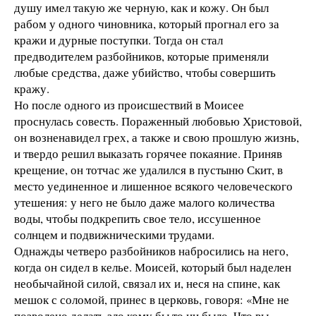
душу имел такую же черную, как и кожу. Он был
рабом у одного чиновника, который прогнал его за
кражи и дурные поступки. Тогда он стал
предводителем разбойников, которые применяли
любые средства, даже убийство, чтобы совершить
кражу.
Но после одного из происшествий в Моисее
проснулась совесть. Пораженный любовью Христовой,
он возненавидел грех, а также и свою прошлую жизнь,
и твердо решил выказать горячее покаяние. Приняв
крещение, он тотчас же удалился в пустыню Скит, в
место уединенное и лишенное всякого человеческого
утешения: у него не было даже малого количества
воды, чтобы подкрепить свое тело, иссушенное
солнцем и подвижническими трудами.
Однажды четверо разбойников набросились на него,
когда он сидел в келье. Моисей, который был наделен
необычайной силой, связал их и, неся на спине, как
мешок с соломой, принес в церковь, говоря: «Мне не
позволено делать зло кому бы то ни было. Что вы