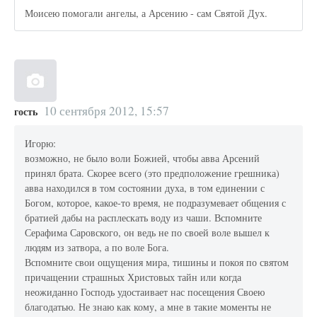
Моисею помогали ангелы, а Арсению - сам Святой Дух.
10 сентября 2012, 15:57
гость
Игорю:
возможно, не было воли Божией, чтобы авва Арсений
принял брата. Скорее всего (это предположение грешника)
авва находился в том состоянии духа, в том единении с
Богом, которое, какое-то время, не подразумевает общения с
братией дабы на расплескать воду из чаши. Вспомните
Серафима Саровского, он ведь не по своей воле вышел к
людям из затвора, а по воле Бога.
Вспомните свои ощущения мира, тишины и покоя по святом
причащении страшных Христовых тайн или когда
неожиданно Господь удостаивает нас посещения Своею
благодатью. Не знаю как кому, а мне в такие моменты не