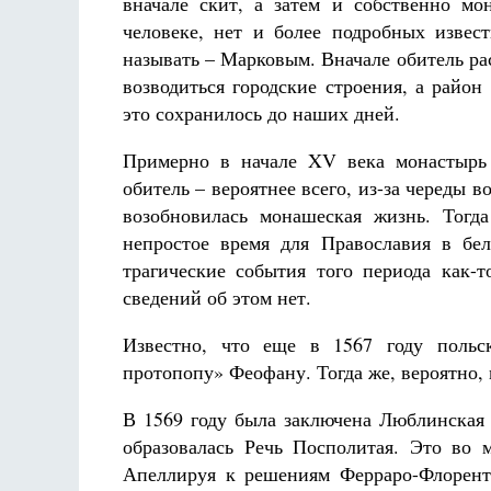
вначале скит, а затем и собственно мо
человеке, нет и более подробных извес
называть – Марковым. Вначале обитель рас
возводиться городские строения, а райо
это сохранилось до наших дней.
Примерно в начале XV века монастырь 
обитель – вероятнее всего, из-за череды
возобновилась монашеская жизнь. Тогд
непростое время для Православия в бе
трагические события того периода как-
сведений об этом нет.
Известно, что еще в 1567 году польс
протопопу» Феофану. Тогда же, вероятно, 
В 1569 году была заключена Люблинска
образовалась Речь Посполитая. Это во 
Апеллируя к решениям Ферраро-Флоренти