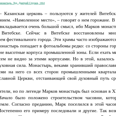
монастырь. Худ. Дмитрий Струков, 1864
– Казанская церковь – пользуются у жителей Витебск
нием. «Намоленное место», – говорят о нем горожане. В
е вкладывается очень большой смысл, ибо Марков монас
Витебске. Сейчас в Витебске восстановлены мно
Великомученик Георгий Победоносец. Н
ем фестивального города. Эти храмы часто изображаютс
святого
Роман Котов
онастырь попадает в фотоальбомы редко: со стороны го
Как найти своё место в жизни
Кирилл Мурышев
не высотные корпуса промышленной зоны. Если ехать м
сем не видно за этими корпусами. Но в этой, казалось
уховная сила. Монастырь, веками хранивший православ
ими на него со всех сторон промышленными квартала
славной Церкви, отстаивающей свой духовный путь ср
ители, но по легенде Марков монастырь был основан в 
чало было положено строительством часовни, кото
мле. Согласно преданию, Марк поселился в этой часов
остепенно его примеру последовали и другие. Так воз