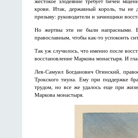
жестокое злодеяние требует бичей мщени
крови. Итак, державный король, ты не 
призыву: руководители и зачинщики восст
Но жертвы эти не были напрасными. В
православным, чтобы как-то успокоить си
Так уж случилось, что именно после восс
восстановление Маркова монастыря. И гла
Лев-Самуил Богданович Огинский, право
Трокского тиуна. Ему при поддержке бра
трудом, но все же удалось еще при жизн
Маркова монастыря.