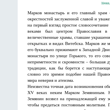
Марков 
Марков монастырь и его главный храм 
окрестностей заслуженной славой и уваже
на первый взгляд простое словосочетани
веками был центром Православия в 
величественные храмы, ставшие украшени
Разлуки не будет
открытках и видах Витебска. Марков же м
Фредерика де Грааф
его буквально прижимают к Западной Дви
монастыря по улице Горького, то его сов
неприметности и скромности – большая д
традиции, как бы борется с наступающ
словно это зримое подобие нашей Право
мира неверия и атеизма.
Неизвестна точная дата возникновения об
XV веках неким Марком Земяниным. На
Земянин возвел на принадлежащей ему зе
чтобы предаться постоянным молитвам. П