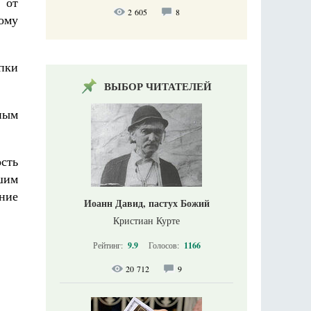
 от
2 605
8
ому
пки
ВЫБОР ЧИТАТЕЛЕЙ
жным
сть
шим
ние
Иоанн Давид, пастух Божий
Кристиан Курте
Рейтинг:
9.9
Голосов:
1166
20 712
9