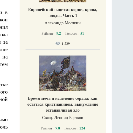
Европейский нацизм: корни, крона,
и в
плоды. Часть 1
коп
Александр Мосякин
ения
рода
Рейтинг:
9.2
Голосов:
51
 за
1 229
ьше
, на
атем
тке
ого
Бремя меча и исцеление сердца: как
дной
остаться христианином, вынужденно
останавливая зло
Свящ. Леонид Бартков
рямо
оль
Рейтинг:
9.8
Голосов:
224