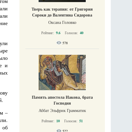
том
али
Тверь как терапия: от Григория
Сороки до Валентина Сидорова
тали
Оксана Головко
ние
Рейтинг:
9.6
Голосов:
40
ули
578
тыре
ыло
е и
ных
ову
Память апостола Иакова, брата
й.
Господня
Аббат Эльфрик Грамматик
м –
ли.
Рейтинг:
10
Голосов:
51
 об
522