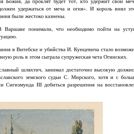
я Божия, да проклят будет тот, кто удержит свой меч
должен удержаться от меча и огня». И король внял эт
ания были жестоко казнены.
 Варшаве понимали, что необходимо пойти на усту
туацию.
тания в Витебске и убийства И. Кунцевича стало возмо
вную роль в этом сыграла супружеская чета Огинских.
славный шляхтич, занимал достаточно высокую должно
славского земского судьи С. Мирского, хотя и с боль
и Сигизмунда III добиться разрешения на восстановле