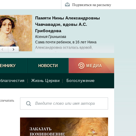
Подписаться на рассылку
Памяти Нины Александровны
Чавчавадзе, вдовы А.С.
Грибоедова
Ксения Гринькова
Сама почти ребенок, в 16 лет Нина
Александровна осталась вдовой,
потерявшей одновременно и мужа, и
ребенка.
ЕННИКУ
НОВОСТИ
МЕДИА
благочестия
|
Жизнь Церкви
|
Богослужение
спечатать