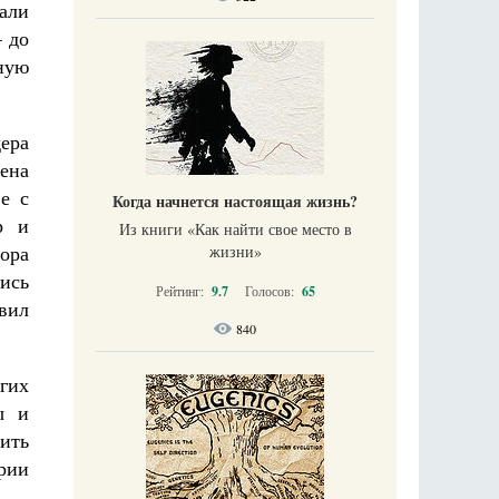
али
– до
ную
дера
ена
е с
Когда начнется настоящая жизнь?
р и
Из книги «Как найти свое место в
ора
жизни​»
ись
Рейтинг:
9.7
Голосов:
65
вил
840
гих
ы и
ить
рии