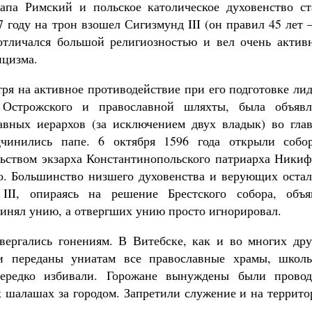
апа Римский и польское католическое духовенство ст
 году на трон взошел Сигизмунд III (он правил 45 лет 
 отличался большой религиозностью и вел очень актив
ицизма.
тря на активное противодействие при его подготовке ли
 Острожского и православной шляхты, была объявл
авных иерархов (за исключением двух владык) во глав
чинились папе. 6 октября 1596 года открыли собо
льством экзарха Константинопольского патриарха Никиф
о. Большинство низшего духовенства и верующих остал
II, опираясь на решение Брестского собора, объя
ринял унию, а отвергших унию просто игнорировал.
ергались гонениям. В Витебске, как и во многих дру
ли переданы униатам все православные храмы, школ
нередко избивали. Горожане вынуждены были провод
 шалашах за городом. Запретили служение и на террито