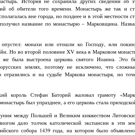
настырь. История не сохранила других сведений об э
тий об обители того времени. Монастырь же так и ст
полагалась вне города, но позднее и в этой местности с
н получил название по монастырю – Марковщина. Назва
опустел: монахи или отошли ко Господу, или покин
 войн. Но во второй половине XV века в Марковом монас
а же была выстроена церковь святого Иоанна. Это б
лорусских землях, поэтому не исключено, что сложны
то отразились и на судьбе Маркова монастыря, но точ
кий король Стефан Баторий жаловал грамоту «Марк
монастырь был упразднен, а его церковь стала приходско
я уния между Польшей и Великим княжеством Литовски
многом дало толчок католической экспансии в эти зем
йского собора 1439 года, на котором было объявлено