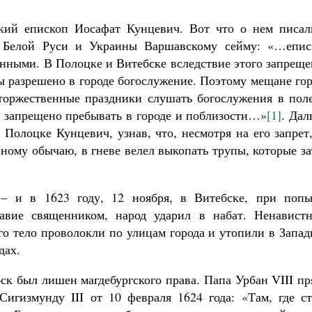
кий епископ Иосафат Кунцевич. Вот что о нем писал
 Белой Руси и Украины Варшавскому сейму: «…епис
анными. В Полоцке и Витебске вследствие этого запрещ
бы разрешено в городе богослужение. Поэтому мещане го
торжественные праздники слушать богослужения в поле
му запрещено пребывать в городе и поблизости…»
[1]
. Дал
 Полоцке Кунцевич, узнав, что, несмотря на его запрет
ному обычаю, в гневе велел выкопать трупы, которые з
– и в 1623 году, 12 ноября, в Витебске, при попы
авие священником, народ ударил в набат. Ненавистн
его тело проволокли по улицам города и утопили в Запа
дах.
ск был лишен магдебургского права. Папа Урбан VIII п
игизмунду III от 10 февраля 1624 года: «Там, где ст