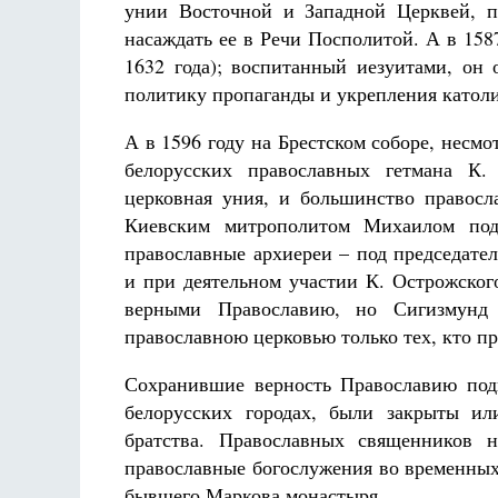
унии Восточной и Западной Церквей, п
насаждать ее в Речи Посполитой. А в 1587
1632 года); воспитанный иезуитами, он
политику пропаганды и укрепления катол
А в 1596 году на Брестском соборе, несмо
белорусских православных гетмана К.
церковная уния, и большинство правосл
Киевским митрополитом Михаилом под
православные архиереи – под председате
и при деятельном участии К. Острожског
верными Православию, но Сигизмунд I
православною церковью только тех, кто п
Сохранившие верность Православию подв
белорусских городах, были закрыты и
братства. Православных священников 
православные богослужения во временных
бывшего Маркова монастыря.