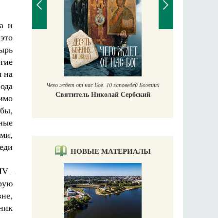
а и
 это
тырь
П
Е
гие
аучись у
я на
рода
Чего ждет от нас Бог. 10 заповедей Божиих
Святитель Николай Сербский
имо
 бы,
ные
ми,
еди
НОВЫЕ МАТЕРИАЛЫ
XIV–
рую
не,
ник