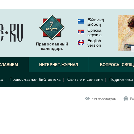
Ελληνική
έκδοση
Српска
верзиjа
English
Православный
version
календарь
СЛАВИЕМ
ИНТЕРНЕТ-ЖУРНАЛ
ВОПРОСЫ СВЯЩ
ка
|
Православная библиотека
|
Святые и святыни
|
Подвижники 
539 просмотров
Ра