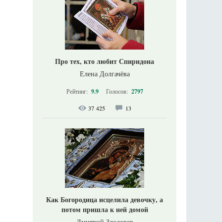
Про тех, кто любит Спиридона
Елена Долгачёва
Рейтинг:
9.9
Голосов:
2797
37 425
13
Как Богородица исцелила девочку, а
потом пришла к ней домой
Дмитрий Злодорев