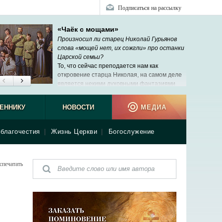
Подписаться на рассылку
«Чаёк с мощами»
Произносил ли старец Николай Гурьянов
слова «мощей нет, их сожгли» про останки
Царской семьи?
То, что сейчас преподается нам как
откровение старца Николая, на самом деле
является некими духовными фантазиями
рабы Божией Нины, которую никто никогда
ЕННИКУ
НОВОСТИ
МЕДИА
благочестия
|
Жизнь Церкви
|
Богослужение
спечатать