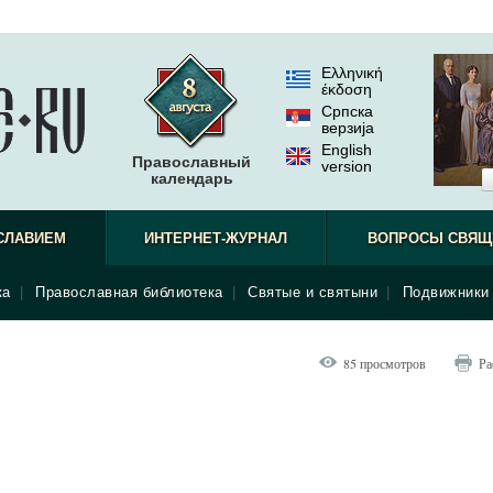
Ελληνική
έκδοση
Српска
верзиjа
English
Православный
version
календарь
не видел.
СЛАВИЕМ
ИНТЕРНЕТ-ЖУРНАЛ
ВОПРОСЫ СВЯЩ
ка
|
Православная библиотека
|
Святые и святыни
|
Подвижники 
85 просмотров
Ра