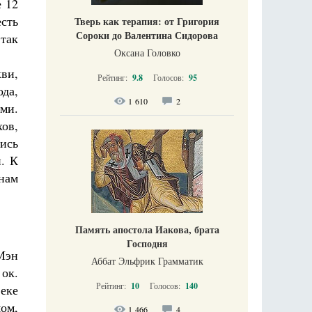
е 12
сть
Тверь как терапия: от Григория
Сороки до Валентина Сидорова
так
Оксана Головко
ви,
Рейтинг:
9.8
Голосов:
95
ода,
1 610
2
ми.
ов,
лись
. К
нам
Память апостола Иакова, брата
Господня
Мэн
Аббат Эльфрик Грамматик
ок.
Рейтинг:
10
Голосов:
140
веке
ом,
1 466
4