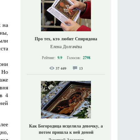
х на
ны,
Про тех, кто любит Спиридона
были
Елена Долгачёва
иста
Рейтинг:
9.9
Голосов:
2798
они
37 449
13
 Но
аже
овня
в 4
ней
лее
Как Богородица исцелила девочку, а
но,
потом пришла к ней домой
игал
Дмитрий Злодорев