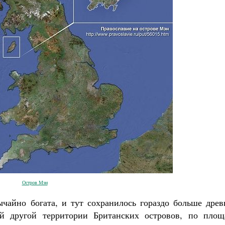
мученик Георгий Победоносец. Научись у
святого
Роман Котов
Чего ждет от нас Бог. 10 заповед
Святитель Николай Серб
Остров Мэн
чайно богата, и тут сохранилось гораздо больше древ
й другой территории Британских островов, по площ