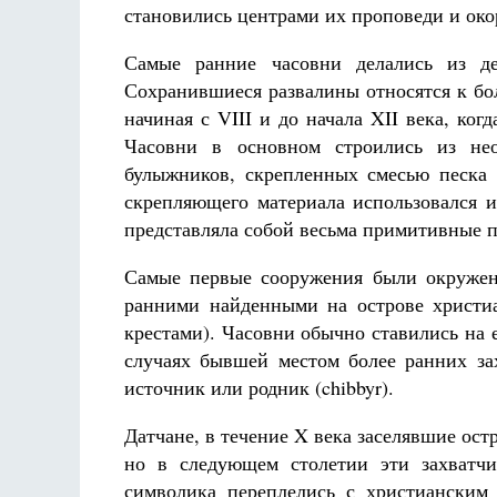
становились центрами их проповеди и ок
Самые ранние часовни делались из д
Сохранившиеся развалины относятся к бо
начиная с VIII и до начала XII века, ко
Часовни в основном строились из не
булыжников, скрепленных смесью песка 
скрепляющего материала использовался и
представляла собой весьма примитивные 
Самые первые сооружения были окружен
ранними найденными на острове христи
крестами). Часовни обычно ставились на
случаях бывшей местом более ранних за
источник или родник (chibbyr).
Датчане, в течение X века заселявшие ост
но в следующем столетии эти захватчи
символика переплелись с христианским