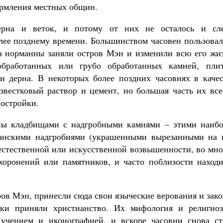
ормления местных общин.
ерна и веток, и потому от них не осталось и сле
лее позднему времени. Большинством часовен пользовал
гда норманны заняли остров Мэн и изменили всю его жи
обработанных или грубо обработанных камней, пли
и дерна. В некоторых более поздних часовнях в качес
звестковый раствор и цемент, но большая часть их все
постройки.
ы кладбищами с надгробными камнями – этими наибо
анскими надгробиями (украшенными вырезанными на 
 естественной или искусственной возвышенности, во мн
хоронений или памятников, и часто поблизости находи
ров Мэн, принесли сюда свои языческие верования и зак
ки приняли христианство. Их мифология и религиоз
 учением и иконографией, и вскоре часовни снова ст