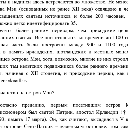
ты и надписи здесь встречаются во множестве. Не мене
ва Мэн (основанных не ранее XII века) освящено в че
священиях святым источников и более 200 часовен, 
 можно легко идентифицировать 35.
ируется более ранним периодом, чем приходские церк
анних святых. Все они относятся ко времени до 1100 г
ьшая часть были построены между 900 и 1100 года
ы в память ирландских, шотландских и местных монах
цев острова Мэн, хотя, возможно, многие из них строи
ших там кельтских подвижников более раннего времени
, начиная с XII столетия, и приходские церкви, как 
н-«keeills».
тианство на остров Мэн?
огласно преданию, первым посетившим остров 
иссионером был святой Патрик, апостол Ирландии († 
93; память 17 марта). Он, как считают, высадился в V 
а острове Сент-Патрик – маленьком островке, том сам