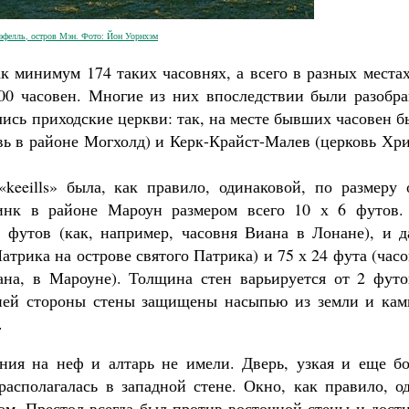
эфелль, остров Мэн. Фото: Йон Уорнхэм
к минимум 174 таких часовнях, а всего в разных места
200 часовен. Многие из них впоследствии были разобра
ились приходские церкви: так, на месте бывших часовен 
вь в районе Могхолд) и Керк-Крайст-Малев (церковь Хр
«keeills» была, как правило, одинаковой, по размеру 
ринк в районе Мароун размером всего 10 х 6 футов.
 футов (как, например, часовня Виана в Лонане), и д
атрика на острове святого Патрика) и 75 х 24 фута (час
ана, в Мароуне). Толщина стен варьируется от 2 футо
ней стороны стены защищены насыпью из земли и кам
.
ния на неф и алтарь не имели. Дверь, узкая и еще бо
асполагалась в западной стене. Окно, как правило, од
ом. Престол всегда был против восточной стены и дост