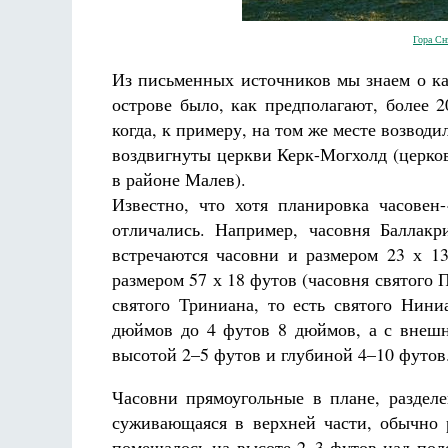
Гора Сн
Из письменных источников мы знаем о ка
острове было, как предполагают, более 
когда, к примеру, на том же месте возвод
воздвигнуты церкви Керк-Могхолд (церко
в районе Малев).
Известно, что хотя планировка часовен-
отличались. Например, часовня Баллак
встречаются часовни и размером 23 х 13
размером 57 х 18 футов (часовня святого П
святого Триниана, то есть святого Нини
дюймов до 4 футов 8 дюймов, а с внеш
высотой 2–5 футов и глубиной 4–10 футов
Часовни прямоугольные в плане, разделе
суживающаяся в верхней части, обычно р
помещалось на высоте 2–3 футов над пол