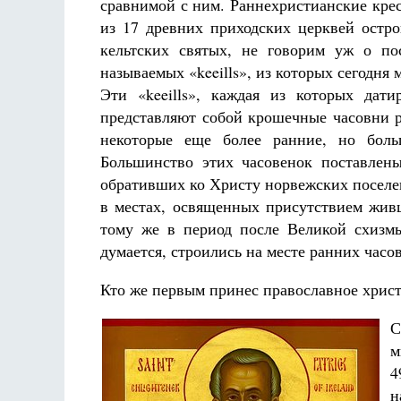
сравнимой с ним. Раннехристианские крес
из 17 древних приходских церквей остро
кельтских святых, не говорим уж о по
называемых «keeills», из которых сегодня
Эти «keeills», каждая из которых дат
представляют собой крошечные часовни р
некоторые еще более ранние, но бол
Большинство этих часовенок поставлен
обративших ко Христу норвежских поселен
в местах, освященных присутствием жив
тому же в период после Великой схизмы
думается, строились на месте ранних часове
Кто же первым принес православное хрис
С
м
4
н