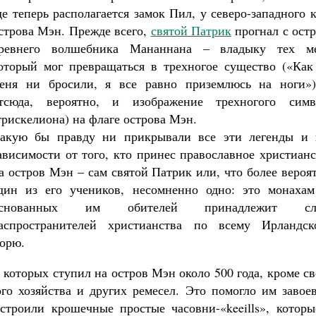
де теперь располагается замок Пил, у северо-западного 
строва Мэн. Прежде всего,
святой Патрик
прогнал с ост
ревнего волшебника Мананнана – владыку тех ме
оторый мог превращаться в трехногое существо («Как
еня ни бросили, я все равно приземлюсь на ноги»)
тсюда, вероятно, и изображение трехногого симв
трискелиона) на флаге острова Мэн.
акую бы правду ни прикрывали все эти легенды и 
ависимости от того, кто принес православное христиан
а остров Мэн – сам святой Патрик или, что более вероя
дин из его учеников, несомненно одно: это монахам
основанных им обителей принадлежит сл
аспространителей христианства по всему Ирландск
орю.
которых ступил на остров Мэн около 500 года, кроме с
ого хозяйства и других ремесел. Это помогло им завое
троили крошечные простые часовни-«keeills», которы