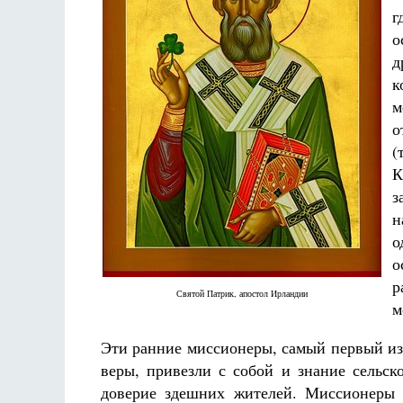
г
о
д
к
м
о
(
К
з
н
о
р
Святой Патрик, апостол Ирландии
м
Эти ранние миссионеры, самый первый из 
веры, привезли с собой и знание сельск
доверие здешних жителей. Миссионеры с