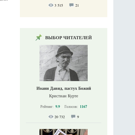
3 515
21
ВЫБОР ЧИТАТЕЛЕЙ
Иоанн Давид, пастух Божий
Кристиан Курте
Рейтинг:
9.9
Голосов:
1167
20 732
9