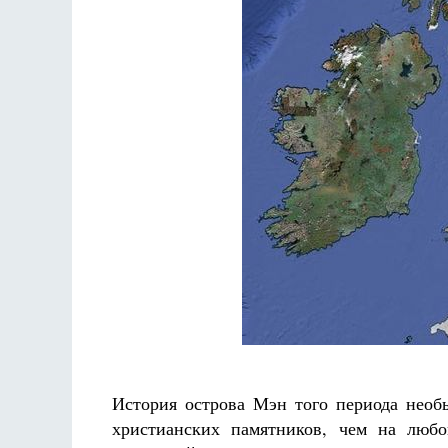
Велико
т
рааф
Как найти своё место в жизни
Кирилл Мурышев
История острова Мэн того периода необы
христианских памятников, чем на любо