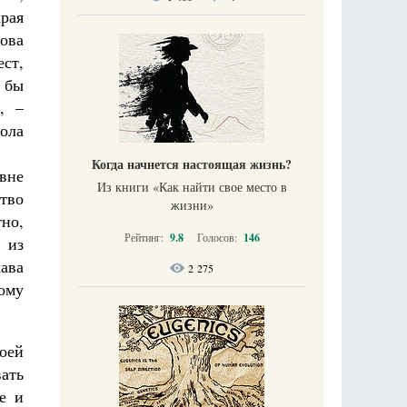
края
рова
ст,
 бы
, –
ола
Когда начнется настоящая жизнь?
вне
Из книги «Как найти свое место в
ство
жизни​»
тно,
Рейтинг:
9.8
Голосов:
146
 из
ава
2 275
ому
воей
вать
е и