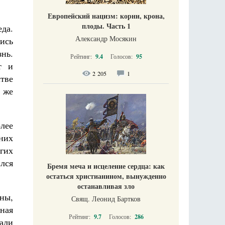
Европейский нацизм: корни, крона,
плоды. Часть 1
да.
Александр Мосякин
ись
знь.
Рейтинг:
9.4
Голосов:
95
т и
2 205
1
тве
 же
лее
них
огих
лся
Бремя меча и исцеление сердца: как
остаться христианином, вынужденно
останавливая зло
оны,
Свящ. Леонид Бартков
ная
Рейтинг:
9.7
Голосов:
286
али