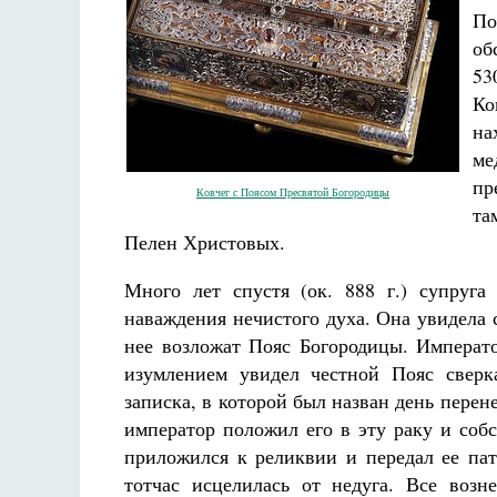
П
об
53
Ко
на
ме
Разлуки не будет
пр
Фредерика де Грааф
Ковчег с Поясом Пресвятой Богородицы
та
Пелен Христовых.
Много лет спустя (ок. 888 г.) супруга
наваждения нечистого духа. Она увидела с
нее возложат Пояс Богородицы. Императо
изумлением увидел честной Пояс сверк
записка, в которой был назван день перен
император положил его в эту раку и соб
приложился к реликвии и передал ее пат
тотчас исцелилась от недуга. Все воз