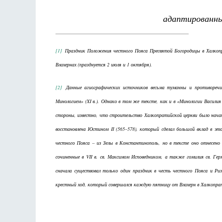
адаптированны
[1]
Праздник Положения честного Пояса Пресвятой Богородицы в Халкоп
Влахернах (празднуется 2 июля и 1 октября).
[2]
Данные агиографических источников весьма туманны и противореч
Минологием» (XI в.). Однако в том же тексте, как и в «Минологии Василия 
стороны, известно, что строительство Халкопратийской церкви было начат
восстановлена Юстином II (565–578), который сделал большой вклад в это
честного Пояса – из Зелы в Константинополь, но в тексте оно отнесено к
сочиненные в VII в. св. Максимом Исповедником, а также гомилия св. Г
сначала существовал только один праздник в честь честного Пояса и Ри
крестный ход, который совершался каждую пятницу от Влахерн в Халкопр