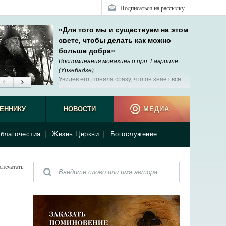
Подписаться на рассылку
«Для того мы и существуем на этом
свете, чтобы делать как можно
больше добра»
Воспоминания монахинь о прп. Гаврииле
(Ургебадзе)
Увидев его, поняла сразу, что он знает все
обо мне и мне нечего объяснять.
ЕННИКУ
НОВОСТИ
МЕДИА
благочестия
|
Жизнь Церкви
|
Богослужение
спечатать