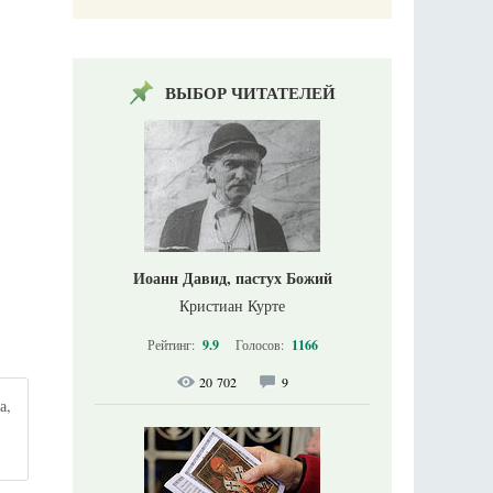
ВЫБОР ЧИТАТЕЛЕЙ
Иоанн Давид, пастух Божий
Кристиан Курте
Рейтинг:
9.9
Голосов:
1166
20 702
9
а,