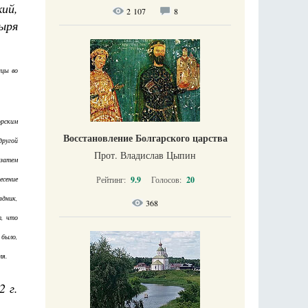
ий,
2 107
8
ыря
ицы во
орским
Восстановление Болгарского царства
другой
Прот. Владислав Цыпин
 затем
Рейтинг:
9.9
Голосов:
20
есение
здник,
368
т, что
 было,
ля.
2 г.