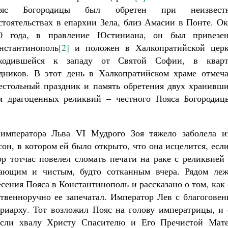
ояс Богородицы был обретен при неизвест
стоятельствах в епархии Зела, близ Амасии в Понте. О
0 года, в правление Юстиниана, он был привезе
нстантинополь
[2]
и положен в Халкопратийской церк
ходившейся к западу от Святой Софии, в кварт
Великомученик Георгий Победоносец. Н
дников. В этот день в Халкопратийском храме отмеча
святого
естольный праздник и память обретения двух хранивши
Роман Котов
Как найти своё место в жизни
м драгоценных реликвий – честного Пояса Богородиц
Кирилл Мурышев
 императора Льва VI Мудрого Зоя тяжело заболела из
он, в котором ей было открыто, что она исцелится, есл
р тотчас повелел сломать печати на раке с реликвией 
ающим и чистым, будто сотканным вчера. Рядом леж
есения Пояса в Константинополь и рассказано о том, как
ственноручно ее запечатал. Император Лев с благогове
риарху. Тот возложил Пояс на голову императрицы, и 
несли хвалу Христу Спасителю и Его Пречистой Мате