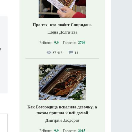
Про тех, кто любит Спиридона
Елена Долгачёва
Рейтинг:
9.9
Голосов:
2796
м
37 413
13
Как Богородица исцелила девочку, а
потом пришла к ней домой
Дмитрий Злодорев
Рейтинг:
9.9
Голосов:
2015