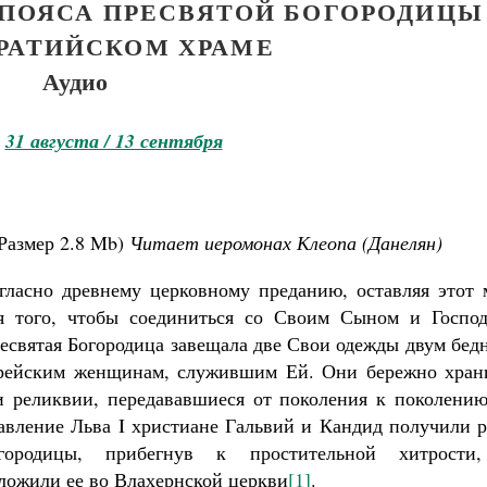
ПОЯСА ПРЕСВЯТОЙ БОГОРОДИЦЫ
РАТИЙСКОМ ХРАМЕ
Аудио
ь
31 августа / 13 сентября
Размер
2.8 Mb
)
Читает иеромонах Клеопа (Данелян)
гласно древнему церковному преданию, оставляя этот 
я того, чтобы соединиться со Своим Сыном и Господ
есвятая Богородица завещала две Свои одежды двум бед
рейским женщинам, служившим Ей. Они бережно хран
и реликвии, передававшиеся от поколения к поколению
авление Льва I христиане Гальвий и Кандид получили р
городицы, прибегнув к простительной хитрости
ложили ее во Влахернской церкви
[1]
.