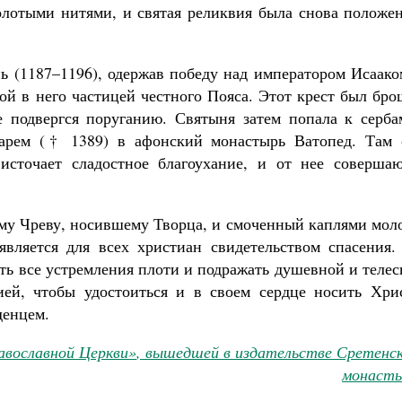
лотыми нитями, и святая реликвия была снова положен
ь (1187–1196), одержав победу над императором Исаако
ной в него частицей честного Пояса. Этот крест был бр
 подвергся поруганию. Святыня затем попала к серба
зарем († 1389) в афонский монастырь Ватопед. Там 
источает сладостное благоухание, и от нее совершаю
му Чреву, носившему Творца, и смоченный каплями моло
является для всех христиан свидетельством спасения.
ать все устремления плоти и подражать душевной и теле
ей, чтобы удостоиться и в своем сердце носить Хрис
денцем.
авославной Церкви»
, вышедшей в издательстве Сретенск
монасты