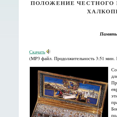
ПОЛОЖЕНИЕ ЧЕСТНОГО 
ХАЛКОП
Памят
Скачать
(MP3 файл. Продолжительность
3:51 мин.
Со
дл
Пр
ев
эт
пр
Бо
по