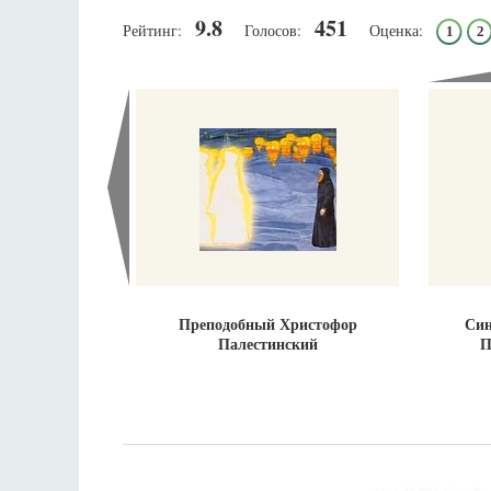
9.8
451
Рейтинг:
Голосов:
Оценка:
1
2
Преподобный Христофор
Син
Палестинский
П