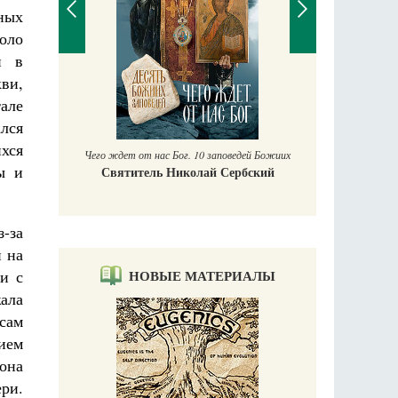
ных
коло
н в
ви,
П
але
Е
аучись у
лся
хся
Чего ждет от нас Бог. 10 заповедей Божиих
ы и
Святитель Николай Сербский
-за
и на
НОВЫЕ МАТЕРИАЛЫ
и с
ала
 сам
нием
она
ри.