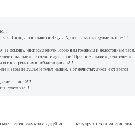
с.!!
воего, Господа Бога нашего Иисуса Христа, спастися душам нашим!!!
гая, за помощь, ниспосылаемую Тобою нам грешным и недостойным раба
неоцененные нами по слепоте душевной! Прости же нашим родителям и
все прегрешения и неблагодарность!!!
ие и здравие душам и телам нашим, а от нечистых духов и от врагов
дстательницей!!!
це, спаси нас..!
 мне и сродниках моих. Даруй мне счастье супружества и материнства.