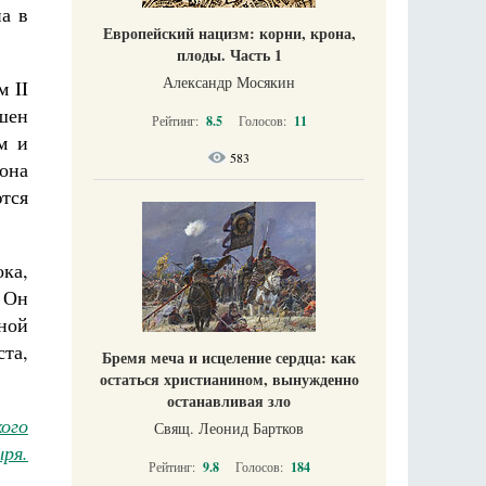
а в
Европейский нацизм: корни, крона,
плоды. Часть 1
Александр Мосякин
м II
ошен
Рейтинг:
8.5
Голосов:
11
м и
583
она
тся
ка,
 Он
сной
та,
Бремя меча и исцеление сердца: как
остаться христианином, вынужденно
останавливая зло
ого
Свящ. Леонид Бартков
ря.
Рейтинг:
9.8
Голосов:
184