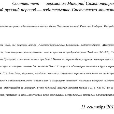
Составитель — иеромонах Макарий Симонопетрск
й русский перевод — издательство Сретенского монаст
ратийском храме следует отличать от праздника Положения честной Ризы, или Мафория, Богород
ивы. Здесь мы приводим версию «Константинопольского Синаксаря», подтверждаемую «Императ
II», далее говорится, что перенесение святыни произошло при Аркадии, сыне Феодосия (395–408). С 
о Пульхерией, а закончено только при Льве I. Возможно, церковь была разрушена землетрясением и
т храм и построил часовню для честного Пояса. 12 апреля в «Синаксаре» поминается другое перен
 IX в. Эта дата, безусловно, ошибочна, поскольку сохранились церковные песнопения на этот пра
ермана Константинопольского, относящаяся к следующему столетию. Некоторые историки полагаю
зы, отмечавшийся во Влахернах, и что нынешний праздник появился только в IX в. Как бы то ни
атию, указывает на связь между этими двумя величайшими Богородичными святынями Константинопо
13 сентября 201