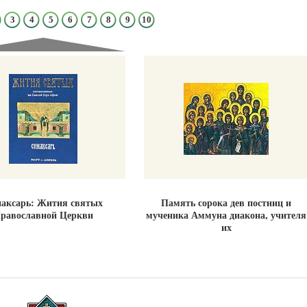
3
4
5
6
7
8
9
10
аксарь: Жития святых
Память сорока дев постниц и
равославной Церкви
мученика Аммуна диакона, учителя
их