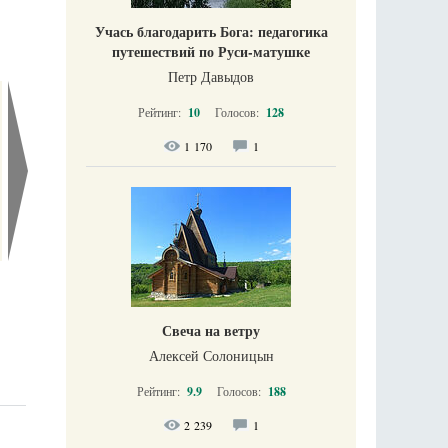
Учась благодарить Бога: педагогика
путешествий по Руси-матушке
Петр Давыдов
Рейтинг:
10
Голосов:
128
1 170
1
Свеча на ветру
Алексей Солоницын
Рейтинг:
9.9
Голосов:
188
2 239
1