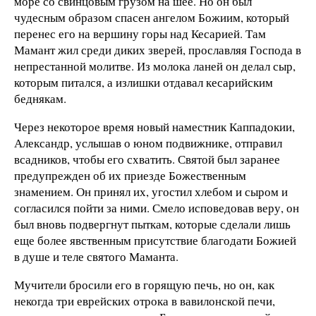
море со свинцовым грузом на шее. Но он был
чудесным образом спасен ангелом Божиим, который
перенес его на вершину горы над Кесарией. Там
Мамант жил среди диких зверей, прославляя Господа в
непрестанной молитве. Из молока ланей он делал сыр,
которым питался, а излишки отдавал кесарийским
беднякам.
Через некоторое время новый наместник Каппадокии,
Александр, услышав о юном подвижнике, отправил
всадников, чтобы его схватить. Святой был заранее
предупрежден об их приезде Божественным
знамением. Он принял их, угостил хлебом и сыром и
согласился пойти за ними. Смело исповедовав веру, он
был вновь подвергнут пыткам, которые сделали лишь
еще более явственным присутствие благодати Божией
в душе и теле святого Маманта.
Мучители бросили его в горящую печь, но он, как
некогда три еврейских отрока в вавилонской печи,