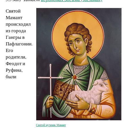
Святой
Мамант
происходил
из города
Гангры в
Пафлагонии.
Его
родители,
Феодот и
Руфина,
были
Святой мученик Мамант