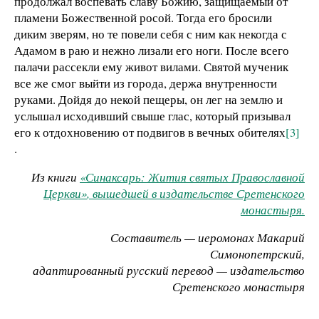
продолжал воспевать славу Божию, защищаемый от
пламени Божественной росой. Тогда его бросили
диким зверям, но те повели себя с ним как некогда с
Адамом в раю и нежно лизали его ноги. После всего
палачи рассекли ему живот вилами. Святой мученик
все же смог выйти из города, держа внутренности
руками. Дойдя до некой пещеры, он лег на землю и
услышал исходивший свыше глас, который призывал
его к отдохновению от подвигов в вечных обителях
[3]
.
Из книги
«Синаксарь: Жития святых Православной
Церкви»
, вышедшей в издательстве Сретенского
монастыря.
Составитель — иеромонах Макарий
Симонопетрский,
адаптированный русский перевод — издательство
Сретенского монастыря