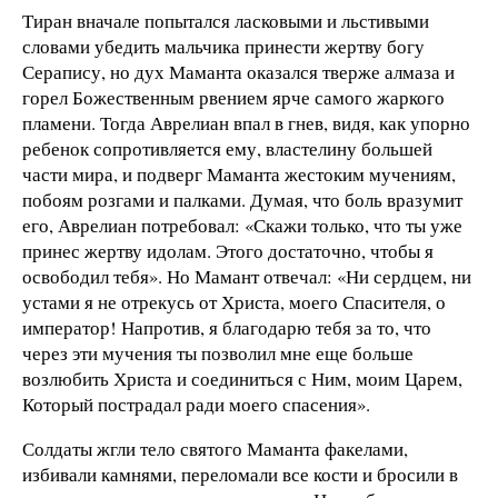
Тиран вначале попытался ласковыми и льстивыми
словами убедить мальчика принести жертву богу
Серапису, но дух Маманта оказался тверже алмаза и
горел Божественным рвением ярче самого жаркого
пламени. Тогда Аврелиан впал в гнев, видя, как упорно
ребенок сопротивляется ему, властелину большей
части мира, и подверг Маманта жестоким мучениям,
побоям розгами и палками. Думая, что боль вразумит
его, Аврелиан потребовал: «Скажи только, что ты уже
принес жертву идолам. Этого достаточно, чтобы я
освободил тебя». Но Мамант отвечал: «Ни сердцем, ни
устами я не отрекусь от Христа, моего Спасителя, о
император! Напротив, я благодарю тебя за то, что
через эти мучения ты позволил мне еще больше
возлюбить Христа и соединиться с Ним, моим Царем,
Который пострадал ради моего спасения».
Солдаты жгли тело святого Маманта факелами,
избивали камнями, переломали все кости и бросили в