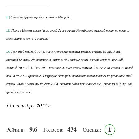
[1]
Согласно другим версиям жития – Матрона.
[2]
Порт в Исском заливе (ныне город Аясс в заливе Искендерон), важный пункт на пути из
Константинополя в Антиохию.
[3]
Над этой пещерой в IV в. была построена большая церковь в честь св. Маманта,
ставшая центром его почитания. Именно там святые отцы, в частности св. Василий
Великий (см.: PG. 31. 589–600), произносили в его честь гомилии. До изгнания греков из Малой
Азии в 1922 г. и греческие, и турецкие женщины приносили больных детей на развалины этой
церкви, чтобы получить исцеление. Св. Мамант особо почитается в г. Пафос на о. Кипр, где
хранится его глава.
15 сентября 2012 г.
9.6
434
1
Рейтинг:
Голосов:
Оценка: