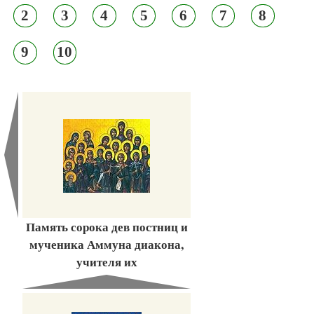
2
3
4
5
6
7
8
9
10
Память сорока дев постниц и
мученика Аммуна диакона,
учителя их