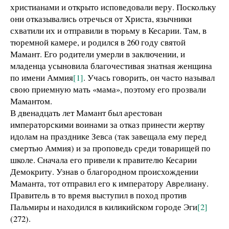
христианами и открыто исповедовали веру. Поскольку
они отказывались отречься от Христа, язычники
схватили их и отправили в тюрьму в Кесарии. Там, в
тюремной камере, и родился в 260 году святой
Мамант. Его родители умерли в заключении, и
младенца усыновила благочестивая знатная женщина
по имени Аммия
[1]
. Учась говорить, он часто называл
свою приемную мать «мама», поэтому его прозвали
Мамантом.
В двенадцать лет Мамант был арестован
императорскими воинами за отказ принести жертву
идолам на празднике Зевса (так завещала ему перед
смертью Аммия) и за проповедь среди товарищей по
школе. Сначала его привели к правителю Кесарии
Демокриту. Узнав о благородном происхождении
Маманта, тот отправил его к императору Аврелиану.
Правитель в то время выступил в поход против
Пальмиры и находился в киликийском городе Эги
[2]
(272).