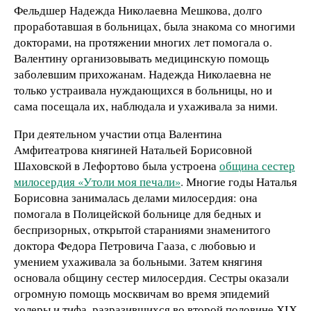
Фельдшер Надежда Николаевна Мешкова, долго
проработавшая в больницах, была знакома со многими
докторами, на протяжении многих лет помогала о.
Валентину организовывать медицинскую помощь
заболевшим прихожанам. Надежда Николаевна не
только устраивала нуждающихся в больницы, но и
сама посещала их, наблюдала и ухаживала за ними.
При деятельном участии отца Валентина
Амфитеатрова княгиней Натальей Борисовной
Шаховской в Лефортово была устроена
община сестер
милосердия «Утоли моя печали»
. Многие годы Наталья
Борисовна занималась делами милосердия: она
помогала в Полицейской больнице для бедных и
беспризорных, открытой стараниями знаменитого
доктора Федора Петровича Гааза, с любовью и
умением ухаживала за больными. Затем княгиня
основала общину сестер милосердия. Сестры оказали
огромную помощь москвичам во время эпидемий
холеры и тифа, разразившихся во второй половине ХIХ