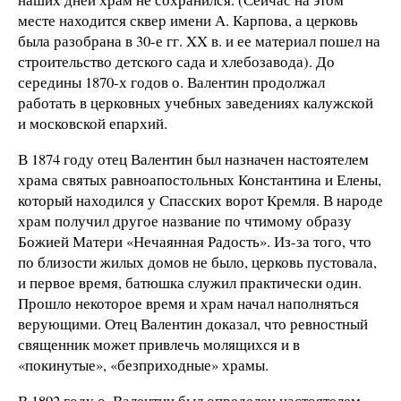
месте находится сквер имени А. Карпова, а церковь
была разобрана в 30-е гг. XX в. и ее материал пошел на
строительство детского сада и хлебозавода). До
середины 1870-х годов о. Валентин продолжал
работать в церковных учебных заведениях калужской
и московской епархий.
В 1874 году отец Валентин был назначен настоятелем
храма святых равноапостольных Константина и Елены,
который находился у Спасских ворот Кремля. В народе
храм получил другое название по чтимому образу
Божией Матери «Нечаянная Радость». Из-за того, что
по близости жилых домов не было, церковь пустовала,
и первое время, батюшка служил практически один.
Прошло некоторое время и храм начал наполняться
верующими. Отец Валентин доказал, что ревностный
священник может привлечь молящихся и в
«покинутые», «безприходные» храмы.
В 1892 году о. Валентин был определен настоятелем