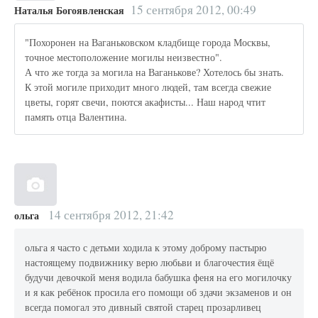
15 сентября 2012, 00:49
Наталья Богоявленская
"Похоронен на Ваганьковском кладбище города Москвы,
точное местоположение могилы неизвестно".
А что же тогда за могила на Ваганькове? Хотелось бы знать.
К этой могиле приходит много людей, там всегда свежие
цветы, горят свечи, поются акафисты... Наш народ чтит
память отца Валентина.
14 сентября 2012, 21:42
ольга
ольга я часто с детьми ходила к этому доброму пастырю
настоящему подвижнику верю любьви и благочестия ёщё
будучи девочкой меня водила бабушка феня на его могилочку
и я как ребёнок просила его помощи об здачи экзаменов и он
всегда помогал это дивный святой старец прозарливец