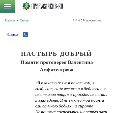
Главная
Статьи
6 751 просмотров
Нравится
ПАСТЫРЬ ДОБРЫЙ
Памяти протоиерея Валентина
Амфитеатрова
«Я плакал о всяком печальном, я
воздыхал, видя человека в бедствии, я
не отказал нищим в просьбе, не томил
я глаз вдовы. Я не ел хлеб мой один, а
ели со мною бедняки и сироты.
Немощные согревались шерстью овец