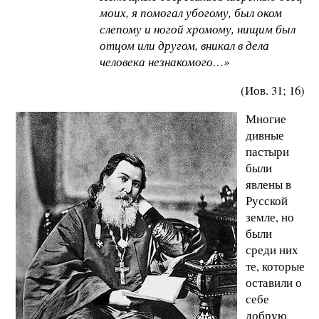
моих, я помогал убогому, был оком
слепому и ногой хромому, нищим был
отцом или другом, вникал в дела
человека незнакомого…»
(Иов. 31; 16)
Многие
дивные
пастыри
были
явлены в
Русской
земле, но
были
среди них
те, которые
оставили о
себе
добрую