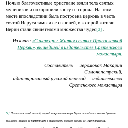
Ночью благочестивые христиане взяли тела святых
мучеников и похоронили к югу от города. На этом
месте впоследствии была построена церковь в честь
святой Иерусалимы и ее сыновей, в которой жители
Верии стали свидетелями множества чудес
[2]
.
Из книги
«Синаксарь: Жития святых Православной
Церкви»
, вышедшей в издательстве Сретенского
монастыря.
Составитель — иеромонах Макарий
Симонопетрский,
адаптированный русский перевод — издательство
Сретенского монастыря
[1]
Почитание этой святой, первой покровительницы Верии, восходит к весьма древним
временам, однако ее памяти нет в синаксарях. Многие детали ее «Мученичества»