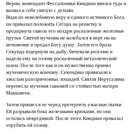
Верии, комендант Фессалоники Киндиан явился туда и
вызвал к себе святую с детьми.
Видя их неколебимую веру в единого истинного Бога,
он приказал положить Сегора на решетку и
продернуть сквозь его ноздри раскаленные железные
прутья. Святой мученик не колебался в вере ни на
мгновение и предал Богу душу. Затем его брата
Секунда вздернули на дыбу, бичевали розгами и
надели ему на голову раскаленный металлический
шлем. После того как и он мужественно принял
мученическую кончину, Секендика привязали к
хвостам разгоряченных лошадей. Святая Иерусалима
перенесла мучения сыновей со стойкостью матери
Маккавеев.
Затем пришел и ее черед претерпеть ужасные пытки.
Ей разрывали бока железными крюками, но она
осталась невредимой. После этого Киндиан приказал
отрубить ей голову.