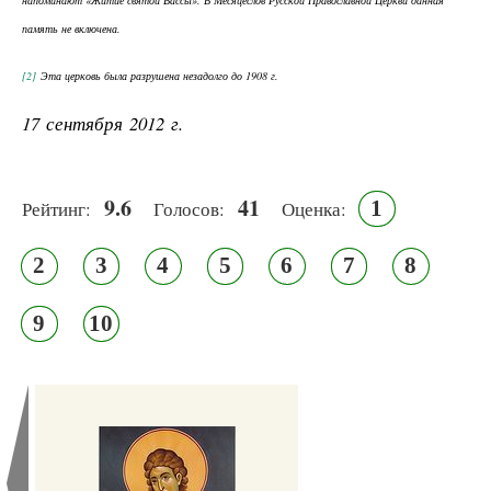
напоминают «Житие святой Вассы». В Месяцеслов Русской Православной Церкви данная
память не включена.
[2]
Эта церковь была разрушена незадолго до 1908 г.
17 сентября 2012 г.
9.6
41
1
Рейтинг:
Голосов:
Оценка:
2
3
4
5
6
7
8
9
10