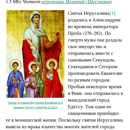
1.5 Mb
)
Читает
иеромонах Игнатий (Шестаков)
Святая Иерусалима
[1]
родилась в Александрии
во времена императора
Проба (276–282). По
смерти мужа она раздала
свое имущество и
отправилась вместе с
сыновьями Секундом,
Секендиком и Сегором
проповедовать Евангелие
по разным городам.
Пробыв некоторое время
в Риме, она отправилась в
македонский город
Святая мученица Иерусалима Верийская и ее
Едессу. Там один из
сыновья Секунд, Секендик и Сегор
священников приобщил
ее к монашеской жизни. Поскольку святая Иерусалима
вывела из мрака язычества многих жителей города