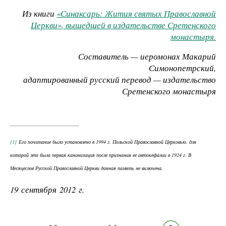
Из книги
«Синаксарь: Жития святых Православной
Церкви»
, вышедшей в издательстве Сретенского
монастыря.
Составитель — иеромонах Макарий
Симонопетрский,
адаптированный русский перевод — издательство
Сретенского монастыря
[1]
Его почитание было установлено в 1994 г. Польской Православной Церковью, для
которой это была первая канонизация после признания ее автокефалии в 1924 г. В
Месяцеслов Русской Православной Церкви данная память не включена.
19 сентября 2012 г.