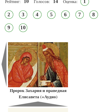
10
14
1
Рейтинг:
Голосов:
Оценка:
2
3
4
5
6
7
8
9
10
Пророк Захария и праведная
Елисавета (+Аудио)