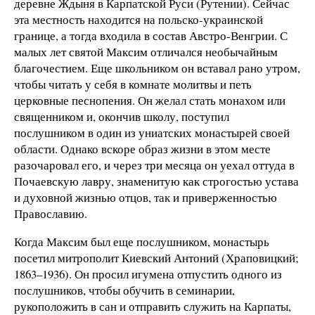
деревне Ждыня в Карпатской Руси (Рутении). Сейчас
эта местность находится на польско-украинской
границе, а тогда входила в состав Австро-Венгрии. С
малых лет святой Максим отличался необычайным
благочестием. Еще школьником он вставал рано утром,
чтобы читать у себя в комнате молитвы и петь
церковные песнопения. Он желал стать монахом или
священником и, окончив школу, поступил
послушником в один из униатских монастырей своей
области. Однако вскоре образ жизни в этом месте
разочаровал его, и через три месяца он уехал оттуда в
Почаевскую лавру, знаменитую как строгостью устава
и духовной жизнью отцов, так и приверженностью
Православию.
Когда Максим был еще послушником, монастырь
посетил митрополит Киевский Антоний (Храповицкий;
1863–1936). Он просил игумена отпустить одного из
послушников, чтобы обучить в семинарии,
рукоположить в сан и отправить служить на Карпаты,