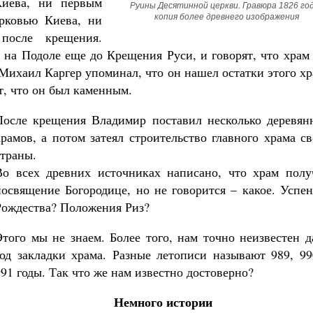
иева, ни первым
Руины Десятинной церкви. Гравюра 1826 года
рковью Киева, ни
копия более древнего изображения
после крещения.
на Подоле еще до Крещения Руси, и говорят, что храм 
 Михаил Каргер упоминал, что он нашел остатки этого х
т, что он был каменным.
Великомученик Георгий Победоносец. Н
святого
Роман Котов
После крещения Владимир поставил несколько деревян
Как найти своё место в жизни
храмов, а потом затеял строительство главного храма с
Кирилл Мурышев
страны.
Во всех древних источниках написано, что храм полу
посвящение Богородице, но не говорится – какое. Успе
Рождества? Положения Риз?
Этого мы не знаем. Более того, нам точно неизвестен 
год закладки храма. Разные летописи называют 989, 99
991 годы. Так что же нам известно достоверно?
Немного истории