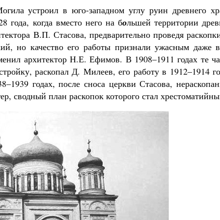
огила устроил в юго-западном углу руин древнего хр
8 года, когда вместо него на б
о
льшей территории древ
тектора В.П. Стасова, предварительно проведя раскопк
кий, но качество его работы признали ужасным даже в
менил архитектор Н.Е. Ефимов. В 1908–1911 годах те ч
стройку, раскопал Д. Милеев, его работу в 1912–1914 г
8–1939 годах, после сноса церкви Стасова, нераскопан
р, сводный план раскопок которого стал хрестоматийны