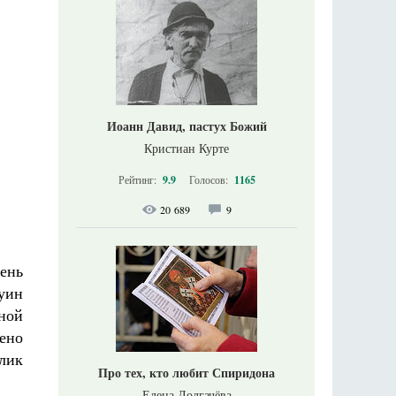
Иоанн Давид, пастух Божий
Кристиан Курте
Рейтинг:
9.9
Голосов:
1165
20 689
9
ень
уин
ной
ено
лик
Про тех, кто любит Спиридона
Елена Долгачёва