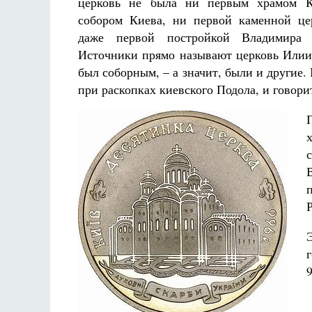
церковь не была ни первым храмом К
собором Киева, ни первой каменной це
даже первой постройкой Владимира 
Источники прямо называют церковь Илии 
был соборным, – а значит, были и другие.
при раскопках киевского Подола, и говори
Разлуки не будет
Фредерика де Грааф