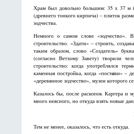
Храм был довольно большим: 35 х 37 м 
(древнего тонкого кирпича) – плиток разме
зодчества.
Немного о самом слове «зодчество». 
строительство. «Здати» – строить, создав
таким образом, слово «Создатель» бук
(согласно Ветхому Завету) творили че
строительство: когда употреблялся тер
каменная постройка, когда «пост
а
ви» – д
«деревянное зодчество», музеи которого с
Казалось бы, после раскопок Каргера и 
много неясного, но откуда взять новые да
Тем не менее, оказалось, что есть откуда.