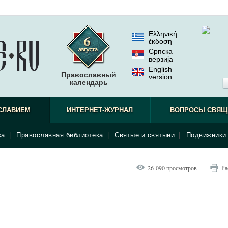
Ελληνική
έκδοση
Српска
верзиjа
English
Православный
version
календарь
наблюдат
СЛАВИЕМ
ИНТЕРНЕТ-ЖУРНАЛ
ВОПРОСЫ СВЯЩ
ка
|
Православная библиотека
|
Святые и святыни
|
Подвижники 
26 090 просмотров
Ра