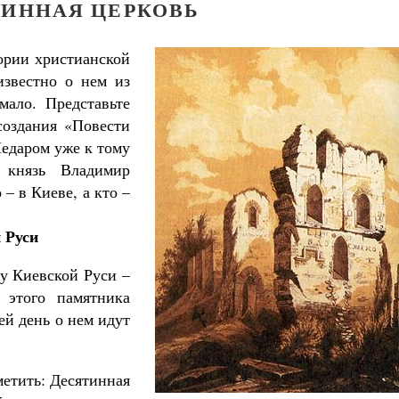
ИННАЯ ЦЕРКОВЬ
тории христианской
известно о нем из
мало. Представьте
создания «Повести
едаром уже к тому
 князь Владимир
 – в Киеве, а кто –
 Руси
ру Киевской Руси –
 этого памятника
ей день о нем идут
метить: Десятинная