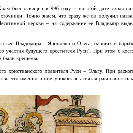
Храм был освящен в 996 году – на этой дате сходятся 
источники. Точно знаем, что сразу же он получил назв
Десятинной церкви – на содержание ее Владимир выде
атьев Владимира – Ярополка и Олега, павших в борьбе
без участия будущего крестителя Руси). При этом с кос
ни были крещены.
го христианского правителя Руси – Ольгу. При раскоп
тся, что именно в нем упокоилась святая равноапостол