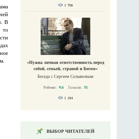
ама
1 706
ней
и. В
 то
асти
одах
ное
м.
«Нужна личная ответственность перед
собой, семьей, страной и Богом»
Беседа с Сергеем Сельяновым
Рейтинг:
9.6
Голосов:
51
1 184
ВЫБОР ЧИТАТЕЛЕЙ