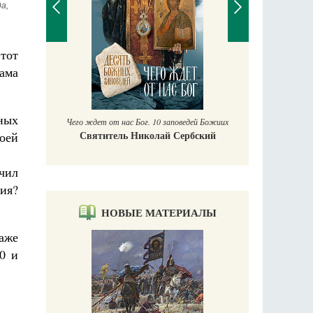
, 
тот
П
рама
Е
аучись у
ных
Чего ждет от нас Бог. 10 заповедей Божиих
Святитель Николай Сербский
воей
чил
ния?
НОВЫЕ МАТЕРИАЛЫ
даже
0 и