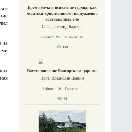
Бремя меча и исцеление сердца: как
все
остаться христианином, вынужденно
ание
останавливая зло
лил
Свящ. Леонид Бартков
Рейтинг:
9.9
Голосов:
19
 за
159
тями
ках
Восстановление Болгарского царства
ьная
Прот. Владислав Цыпин
Рейтинг:
10
Голосов:
1
25