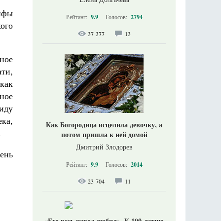
нфы
Рейтинг:
9.9
Голосов:
2794
кого
37 377
13
ное
ати,
как
ное
иду
ека,
Как Богородица исцелила девочку, а
.
потом пришла к ней домой
Дмитрий Злодорев
ень
Рейтинг:
9.9
Голосов:
2014
23 704
11
«Его весь народ любил». К 100-летию