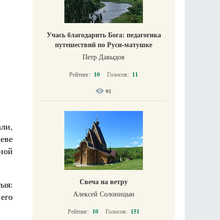
Учась благодарить Бога: педагогика
путешествий по Руси-матушке
Петр Давыдов
Рейтинг:
10
Голосов:
11
91
ли,
иеве
ной
Свеча на ветру
тыя:
Алексей Солоницын
его
Рейтинг:
10
Голосов:
151