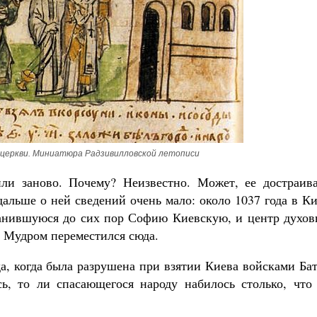
церкви. Миниатюра Радзивилловской летописи
ли заново. Почему? Неизвестно. Может, ее достраива
дальше о ней сведений очень мало: около 1037 года в К
ранившуюся до сих пор Софию Киевскую, и центр духов
 Мудром переместился сюда.
да, когда была разрушена при взятии Киева войсками Ба
ь, то ли спасающегося народу набилось столько, что 