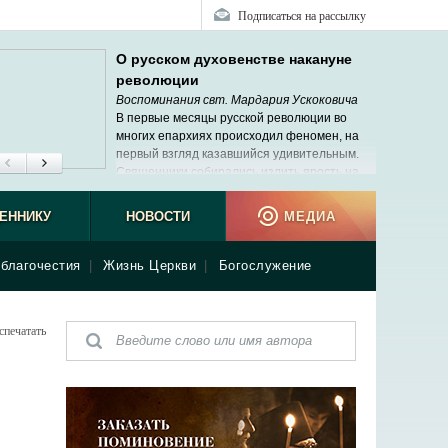
Подписаться на рассылку
О русском духовенстве накануне
революции
Воспоминания свт. Мардария Ускоковича
В первые месяцы русской революции во
многих епархиях происходил феномен, на
первый взгляд казавшийся удивительным.
Священники собирались излить ярость на
своих архиереев. Мне не раз пришлось
не виде
ь подобные сцены, но меня это не удивляло.
ЕННИКУ
НОВОСТИ
МЕДИА
благочестия
|
Жизнь Церкви
|
Богослужение
спечатать