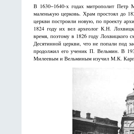
В 1630−1640-х годах митрополит Петр М
маленькую церковь. Храм простоял до 182
церкви построили новую, по проекту архи
1824 году их вел археолог К.Н. Лохвиц
время, поэтому в 1826 году Лохвицкого с
Десятинной церкви, что не попали под за
продолжил его ученик П. Вельмин. В 193
Милеевым и Вельминым изучил М.К. Карге