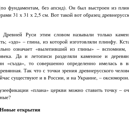
(по фундаментам, без апсид). Он был выстроен из пли
рами 31 х 31 х 2,5 см. Вот такой вот образец древнерусс
В Древней Руси этим словом называли только камен
ать; «здо» – глина, из которой изготовляли плинфу. Кст
вально означает «вылепивший из глины» – вспомним, 
ловека. Да и летописи разделяли каменное и деревян
мин «създа», то совершенно определенно имелась в в
еревянная. Так что с точки зрения древнерусского челов
ейчас существуют и в России, и на Украине, – оксюморон
музеефикации «плана» церкви можно ставить точку – оч
нные?
Новые открытия