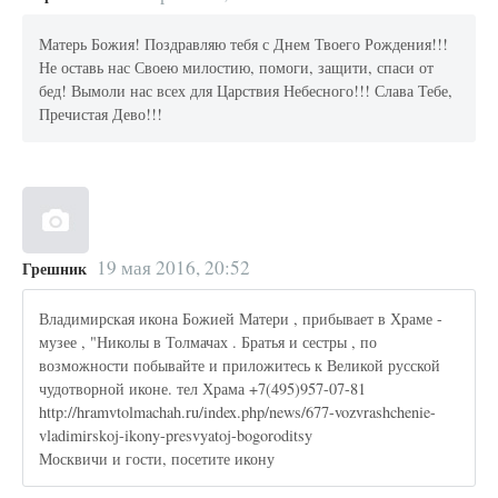
Матерь Божия! Поздравляю тебя с Днем Твоего Рождения!!!
Не оставь нас Своею милостию, помоги, защити, спаси от
бед! Вымоли нас всех для Царствия Небесного!!! Слава Тебе,
Пречистая Дево!!!
19 мая 2016, 20:52
Грешник
Владимирская икона Божией Матери , прибывает в Храме -
музее , "Николы в Толмачах . Братья и сестры , по
возможности побывайте и приложитесь к Великой русской
чудотворной иконе. тел Храма +7(495)957-07-81
http://hramvtolmachah.ru/index.php/news/677-vozvrashchenie-
vladimirskoj-ikony-presvyatoj-bogoroditsy
Москвичи и гости, посетите икону