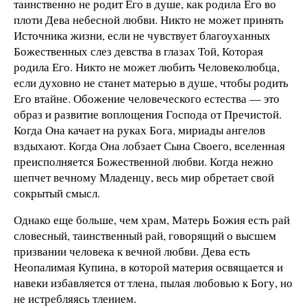
таинственно не родит Его в душе, как родила Его во
плоти Дева небесной любви. Никто не может принять
Источника жизни, если не чувствует благоуханных
Божественных слез девства в глазах Той, Которая
родила Его. Никто не может любить Человеколюбца,
если духовно не станет матерью в душе, чтобы родить
Его втайне. Обожение человеческого естества — это
образ и развитие воплощения Господа от Пречистой.
Когда Она качает на руках Бога, мириады ангелов
вздыхают. Когда Она лобзает Сына Своего, вселенная
преисполняется Божественной любви. Когда нежно
шепчет вечному Младенцу, весь мир обретает свой
сокрытый смысл.
Однако еще больше, чем храм, Матерь Божия есть рай
словесный, таинственный рай, говорящий о высшем
призвании человека к вечной любви. Дева есть
Неопалимая Купина, в которой материя освящается и
навеки избавляется от тлена, пылая любовью к Богу, но
не истребляясь тлением.