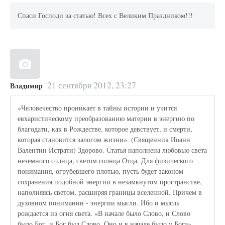
Спаси Господи за статью! Всех с Великим Праздником!!!
21 сентября 2012, 23:27
Владимир
«Человечество проникает в тайны истории и учится
евхаристическому преобразованию материи в энергию по
благодати, как в Рождестве, которое девствует, и смерти,
которая становится залогом жизни». (Священник Иоанн
Валентин Истрати) Здорово. Статья наполнена любовью света
неземного солнца, светом солнца Отца. Для физического
понимания, огрубевшего плотью, пусть будет законом
сохранения подобной энергии в незамкнутом пространстве,
наполняясь светом, расширяя границы вселенной. Причем в
духовном понимании - энергии мысли. Ибо и мысль
рождается из огня света. «В начале было Слово, и Слово
было Бог, и Бог был Слово, Оно и в начале было у Бога».