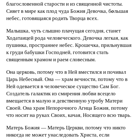
благословенной старости и из священной чистоты.
Сияет в мире как плод чуда Божия Девочка, б
о
льшая
небес, готовящаяся родить Творца всех.
Малышка, чуть слышно плачущая сегодня, станет
Ходатаицей рода человеческого. Девочка легкая, как
пушинка, пространнее небес. Крошечка, прильнувшая
к груди бабушки Господней, готовится стать
священным храмом и раем словесным.
Она церковь, потому что в Ней вместился и почивал
Царь Небесный. Она — храм вечности, потому что в
Ней одевается в человеческое существо Сам Бог.
Создатель галактик из смирения любви всецело
вмещается в малую и девственную утробу Матери
Своей. Она храм Непорочного Агнца Божия, потому
что носит на руках Своих, качая, Носящего всю тварь.
Матерь Божия — Матерь Церкви, потому что никто
никогда не может унаследовать Христа, если