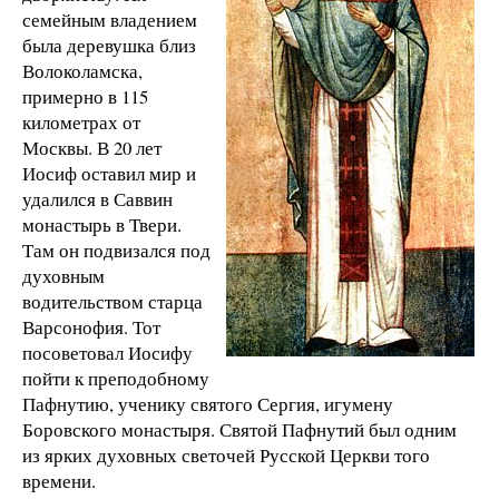
семейным владением
была деревушка близ
Волоколамска,
примерно в 115
километрах от
Москвы. В 20 лет
Иосиф оставил мир и
удалился в Саввин
монастырь в Твери.
Там он подвизался под
духовным
водительством старца
Варсонофия. Тот
посоветовал Иосифу
пойти к преподобному
Пафнутию, ученику святого Сергия, игумену
Боровского монастыря. Святой Пафнутий был одним
из ярких духовных светочей Русской Церкви того
времени.