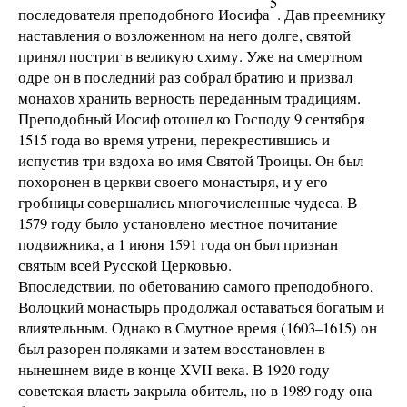
5
последователя преподобного Иосифа
. Дав преемнику
наставления о возложенном на него долге, святой
принял постриг в великую схиму. Уже на смертном
одре он в последний раз собрал братию и призвал
монахов хранить верность переданным традициям.
Преподобный Иосиф отошел ко Господу 9 сентября
1515 года во время утрени, перекрестившись и
испустив три вздоха во имя Святой Троицы. Он был
похоронен в церкви своего монастыря, и у его
гробницы совершались многочисленные чудеса. В
1579 году было установлено местное почитание
подвижника, а 1 июня 1591 года он был признан
святым всей Русской Церковью.
Впоследствии, по обетованию самого преподобного,
Волоцкий монастырь продолжал оставаться богатым и
влиятельным. Однако в Смутное время (1603–1615) он
был разорен поляками и затем восстановлен в
нынешнем виде в конце XVII века. В 1920 году
советская власть закрыла обитель, но в 1989 году она