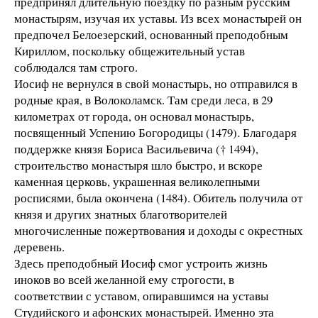
предпринял длительную поездку по разным русским
монастырям, изучая их уставы. Из всех монастырей он
предпочел Белоезерский, основанный преподобным
Кириллом, поскольку общежительный устав
соблюдался там строго.
Иосиф не вернулся в свой монастырь, но отправился в
родные края, в Волоколамск. Там среди леса, в 29
километрах от города, он основал монастырь,
посвященный Успению Богородицы (1479). Благодаря
поддержке князя Бориса Васильевича († 1494),
строительство монастыря шло быстро, и вскоре
каменная церковь, украшенная великолепными
росписями, была окончена (1484). Обитель получила от
князя и других знатных благотворителей
многочисленные пожертвования и доходы с окрестных
деревень.
Здесь преподобный Иосиф смог устроить жизнь
иноков во всей желанной ему строгости, в
соответствии с уставом, опиравшимся на уставы
Студийского и афонских монастырей. Именно эта