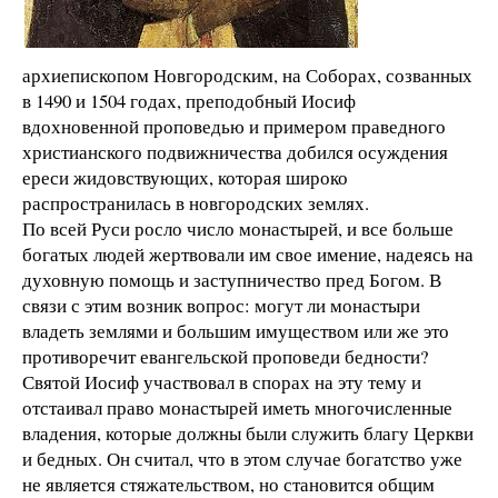
архиепископом Новгородским, на Соборах, созванных
в 1490 и 1504 годах, преподобный Иосиф
вдохновенной проповедью и примером праведного
христианского подвижничества добился осуждения
ереси жидовствующих, которая широко
распространилась в новгородских землях.
По всей Руси росло число монастырей, и все больше
богатых людей жертвовали им свое имение, надеясь на
духовную помощь и заступничество пред Богом. В
связи с этим возник вопрос: могут ли монастыри
владеть землями и большим имуществом или же это
противоречит евангельской проповеди бедности?
Святой Иосиф участвовал в спорах на эту тему и
отстаивал право монастырей иметь многочисленные
владения, которые должны были служить благу Церкви
и бедных. Он считал, что в этом случае богатство уже
не является стяжательством, но становится общим