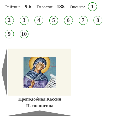
9.6
188
1
Рейтинг:
Голосов:
Оценка:
2
3
4
5
6
7
8
9
10
Преподобная Кассия
Песнописица