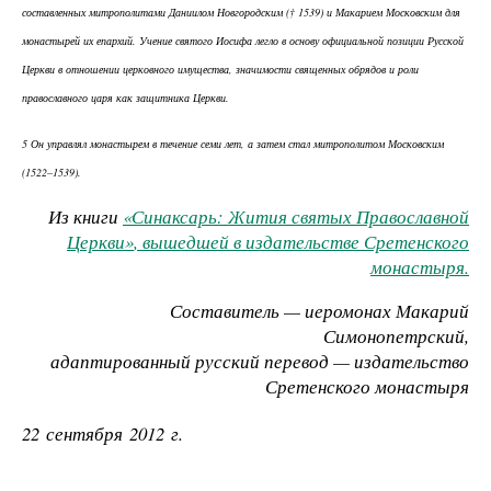
составленных митрополитами Даниилом Новгородским († 1539) и Макарием Московским для
монастырей их епархий. Учение святого Иосифа легло в основу официальной позиции Русской
Церкви в отношении церковного имущества, значимости священных обрядов и роли
православного царя как защитника Церкви.
5 Он управлял монастырем в течение семи лет, а затем стал митрополитом Московским
(1522–1539).
Из книги
«Синаксарь: Жития святых Православной
Церкви»
, вышедшей в издательстве Сретенского
монастыря.
Составитель — иеромонах Макарий
Симонопетрский,
адаптированный русский перевод — издательство
Сретенского монастыря
22 сентября 2012 г.