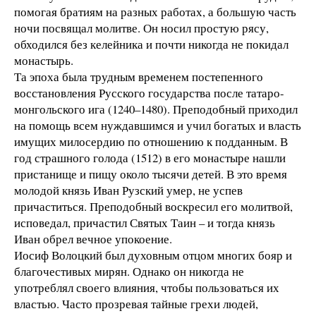
помогая братиям на разных работах, а большую часть
ночи посвящал молитве. Он носил простую рясу,
обходился без келейника и почти никогда не покидал
монастырь.
Та эпоха была трудным временем постепенного
восстановления Русского государства после татаро-
монгольского ига (1240–1480). Преподобный приходил
на помощь всем нуждавшимся и учил богатых и власть
имущих милосердию по отношению к подданным. В
год страшного голода (1512) в его монастыре нашли
пристанище и пищу около тысячи детей. В это время
молодой князь Иван Рузский умер, не успев
причаститься. Преподобный воскресил его молитвой,
исповедал, причастил Святых Таин – и тогда князь
Иван обрел вечное упокоение.
Иосиф Волоцкий был духовным отцом многих бояр и
благочестивых мирян. Однако он никогда не
употреблял своего влияния, чтобы пользоваться их
властью. Часто прозревая тайные грехи людей,