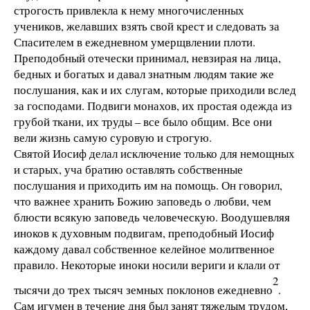
строгость привлекла к нему многочисленных
учеников, желавших взять свой крест и следовать за
Спасителем в ежедневном умерщвлении плоти.
Преподобный отечески принимал, невзирая на лица,
бедных и богатых и давал знатным людям такие же
послушания, как и их слугам, которые приходили вслед
за господами. Подвиги монахов, их простая одежда из
грубой ткани, их труды – все было общим. Все они
вели жизнь самую суровую и строгую.
Святой Иосиф делал исключение только для немощных
и старых, уча братию оставлять собственные
послушания и приходить им на помощь. Он говорил,
что важнее хранить Божию заповедь о любви, чем
блюсти всякую заповедь человеческую. Воодушевляя
иноков к духовным подвигам, преподобный Иосиф
каждому давал собственное келейное молитвенное
правило. Некоторые иноки носили вериги и клали от
2
тысячи до трех тысяч земных поклонов ежедневно
.
Сам игумен в течение дня был занят тяжелым трудом,