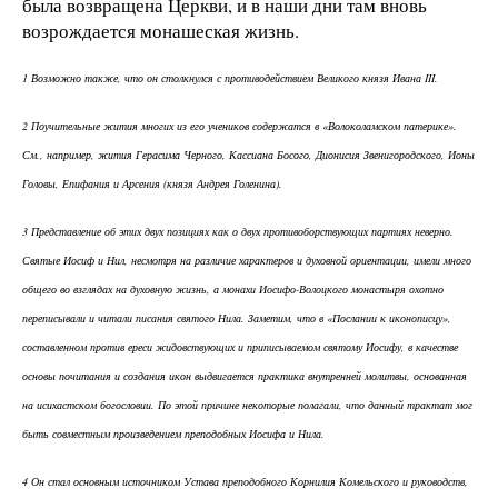
была возвращена Церкви, и в наши дни там вновь
возрождается монашеская жизнь.
1 Возможно также, что он столкнулся с противодействием Великого князя Ивана III.
2 Поучительные жития многих из его учеников содержатся в «Волоколамском патерике».
См., например, жития Герасима Черного, Кассиана Босого, Дионисия Звенигородского, Ионы
Головы, Епифания и Арсения (князя Андрея Голенина).
3 Представление об этих двух позициях как о двух противоборствующих партиях неверно.
Святые Иосиф и Нил, несмотря на различие характеров и духовной ориентации, имели много
общего во взглядах на духовную жизнь, а монахи Иосифо-Волоцкого монастыря охотно
переписывали и читали писания святого Нила. Заметим, что в «Послании к иконописцу»,
составленном против ереси жидовствующих и приписываемом святому Иосифу, в качестве
основы почитания и создания икон выдвигается практика внутренней молитвы, основанная
на исихастском богословии. По этой причине некоторые полагали, что данный трактат мог
быть совместным произведением преподобных Иосифа и Нила.
4 Он стал основным источником Устава преподобного Корнилия Комельского и руководств,