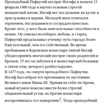
Преподобный Пафнутий постриг Иосифа в монахи 13
февраля 1460 года и научил основам строгой
монашеской жизни. Иосиф нес послушание на кухне и
прислуживал в церкви. Молодой инок отличался
терпением, послушанием и сострадательностью.
Кроме того, у него были замечательные способности к
пению. Он снискал всеобщую любовь, и старец
Пафнутий предсказывал ученику путь гораздо более
блистательный, чем его собственный. Во время
пребывания в Боровском монастыре святой Иосиф
убедил принять иноческий постриг своих родителей и
братьев. 15 лет он заботился в монастырской больнице
о своем отце, которого разбил паралич.
В 1477 году, по смерти преподобного Пафнутия,
Иосиф был избран его преемником по настоянию
Великого князя Ивана III. Приняв на себя это бремя,
новый игумен пожелал ввести более строгий
общежительный устав, но братия монастыря
1
воспротивилась его намерению
. Тогда преподобный