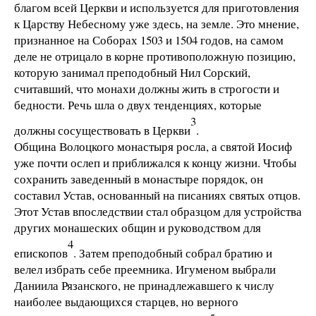
благом всей Церкви и используется для приготовления
к Царству Небесному уже здесь, на земле. Это мнение,
признанное на Соборах 1503 и 1504 годов, на самом
деле не отрицало в корне противоположную позицию,
которую занимал преподобный Нил Сорский,
считавший, что монахи должны жить в строгости и
бедности. Речь шла о двух тенденциях, которые
3
должны сосуществовать в Церкви
.
Община Волоцкого монастыря росла, а святой Иосиф
уже почти ослеп и приближался к концу жизни. Чтобы
сохранить заведенный в монастыре порядок, он
составил Устав, основанный на писаниях святых отцов.
Этот Устав впоследствии стал образцом для устройства
других монашеских общин и руководством для
4
епископов
. Затем преподобный собрал братию и
велел избрать себе преемника. Игуменом выбрали
Даниила Рязанского, не принадлежавшего к числу
наиболее выдающихся старцев, но верного