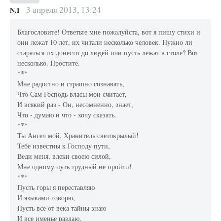
3 апреля 2013, 13:24
N.I
Благословите! Ответьте мне пожалуйста, вот я пишу стихи и
они лежат 10 лет, их читали несколько человек. Нужно ли
стараться их донести до людей или пусть лежат в столе? Вот
несколько. Простите.
***
Мне радостно и страшно сознавать,
Что Сам Господь власы мои считает,
И всякий раз - Он, несомненно, знает,
Что - думаю и что - хочу сказать.
***
Ты Ангел мой, Хранитель светокрылый!
Тебе известны к Господу пути,
Веди меня, влеки своею силой,
Мне одному путь трудный не пройти!
***
Пусть горы я переставляю
И языками говорю,
Пусть все от века тайны знаю
И все именье раздаю,