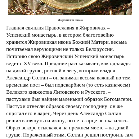
Жировицкая икона
Главная святыня Православия в Жировичах –
Успенский монастырь, в котором благоговейно
хранится Жировицкая икона Божией Матери, весьма
почитаемая верующими не только Белоруссии.
Историю свою Жировичский Успенский монастырь
ведет с XV века. Предание рассказывает, как однажды
на дикой груше, росшей в лесу, которым владел
Александр Солтан – он занимал весьма важный по тем
временам пост – был подскарбием (то есть казначеем)
Великого княжества Литовского и Русского, –
пастухами был найден маленький образок Богоматери.
Пастухи отнесли образок своему господину, он же
спрятал его в ларец. Через день Александр Солтан
решил взглянуть на икону, но ее в ларце не оказалось.
Образ вскоре отыскался на прежнем месте – на дикой
груше. Пораженный этим, Солтан решил построить там