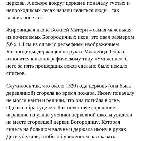
церковь. А вскоре вокруг церкви в поначалу густых и
непроходимых лесах начали селиться люди – так
возник поселок.
Жировицкая икона Божией Матери – самая маленькая
из почитаемых Богородичных икон: это овал размером
5,6 х 4,4 см из яшмы с рельефным изображением
Богородицы, держащей на руках Младенца. Образ
относится к иконографическому типу «Умиление». С
него за пять прошедших веков сделано было немало
списков.
Случилось так, что около 1520 года церковь (она была
деревянной) сгорела во время пожара. Икону поначалу
не могли найти и решили, что она погибла в огне.
Однако образ уцелел. Как повествует предание,
игравшие на улице ученики церковной школы увидели
на месте сгоревшей церкви Богородицу, Которая
сидела на большом валуне и держала икону в руках.
Дети убежали, чтобы об увиденном рассказать