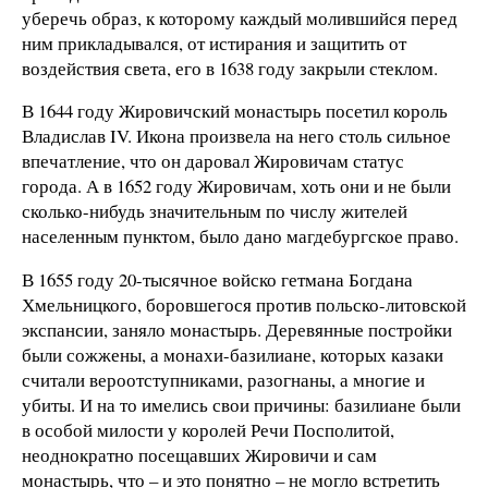
уберечь образ, к которому каждый молившийся перед
ним прикладывался, от истирания и защитить от
воздействия света, его в 1638 году закрыли стеклом.
В 1644 году Жировичский монастырь посетил король
Владислав IV. Икона произвела на него столь сильное
впечатление, что он даровал Жировичам статус
города. А в 1652 году Жировичам, хоть они и не были
сколько-нибудь значительным по числу жителей
населенным пунктом, было дано магдебургское право.
В 1655 году 20-тысячное войско гетмана Богдана
Хмельницкого, боровшегося против польско-литовской
экспансии, заняло монастырь. Деревянные постройки
были сожжены, а монахи-базилиане, которых казаки
считали вероотступниками, разогнаны, а многие и
убиты. И на то имелись свои причины: базилиане были
в особой милости у королей Речи Посполитой,
неоднократно посещавших Жировичи и сам
монастырь, что – и это понятно – не могло встретить