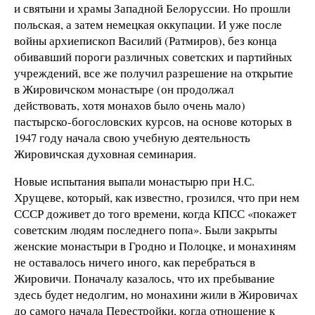
и святыни и храмы Западной Белоруссии. Но прошли
польская, а затем немецкая оккупации. И уже после
войны архиепископ Василий (Ратмиров), без конца
обивавший пороги различных советских и партийных
учреждений, все же получил разрешение на открытие
в Жировичском монастыре (он продолжал
действовать, хотя монахов было очень мало)
пастырско-богословских курсов, на основе которых в
1947 году начала свою учебную деятельность
Жировичская духовная семинария.
Новые испытания выпали монастырю при Н.С.
Хрущеве, который, как известно, грозился, что при нем
СССР доживет до того времени, когда КПСС «покажет
советским людям последнего попа». Были закрыты
женские монастыри в Гродно и Полоцке, и монахиням
не оставалось ничего иного, как перебраться в
Жировичи. Поначалу казалось, что их пребывание
здесь будет недолгим, но монахини жили в Жировичах
до самого начала Перестройки, когда отношение к