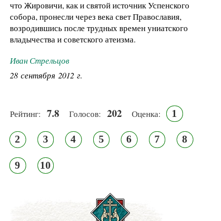
что Жировичи, как и святой источник Успенского
собора, пронесли через века свет Православия,
возродившись после трудных времен униатского
владычества и советского атеизма.
Иван Стрельцов
28 сентября 2012 г.
7.8
202
1
Рейтинг:
Голосов:
Оценка:
2
3
4
5
6
7
8
9
10