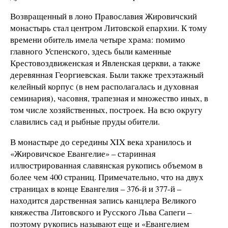
Возвращенный в лоно Православия Жировичский
монастырь стал центром Литовской епархии. К тому
времени обитель имела четыре храма: помимо
главного Успенского, здесь были каменные
Крестовоздвиженская и Явленская церкви, а также
деревянная Георгиевская. Были также трехэтажный
келейный корпус (в нем располагалась и духовная
семинария), часовня, трапезная и множество иных, в
том числе хозяйственных, построек. На всю округу
славились сад и рыбные пруды обители.
В монастыре до середины XIX века хранилось и
«Жировичское Евангелие» – старинная
иллюстрированная славянская рукопись объемом в
более чем 400 страниц. Примечательно, что на двух
страницах в конце Евангелия – 376-й и 377-й –
находится дарственная запись канцлера Великого
княжества Литовского и Русского Льва Сапеги –
поэтому рукопись называют еще и «Евангелием