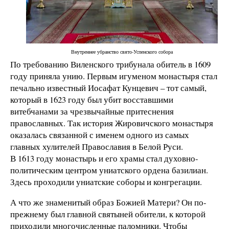
Внутреннее убранство свято-Успенского собора
По требованию Виленского трибунала обитель в 1609
году приняла унию. Первым игуменом монастыря стал
печально известный Иосафат Кунцевич – тот самый,
который в 1623 году был убит восставшими
витебчанами за чрезвычайные притеснения
православных. Так история Жировичского монастыря
оказалась связанной с именем одного из самых
главных хулителей Православия в Белой Руси.
В 1613 году монастырь и его храмы стал духовно-
политическим центром униатского ордена базилиан.
Здесь проходили униатские соборы и конгрегации.
А что же знаменитый образ Божией Матери? Он по-
прежнему был главной святыней обители, к которой
приходили многочисленные паломники. Чтобы