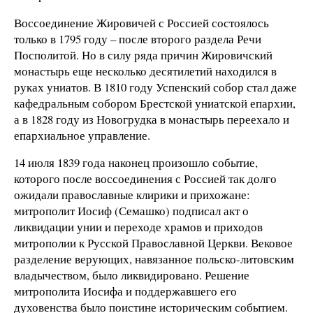
Воссоединение Жировичей с Россией состоялось
только в 1795 году – после второго раздела Речи
Посполитой. Но в силу ряда причин Жировичский
монастырь еще несколько десятилетий находился в
руках униатов. В 1810 году Успенский собор стал даже
кафедральным собором Брестской униатской епархии,
а в 1828 году из Новогрудка в монастырь переехало и
епархиальное управление.
14 июля 1839 года наконец произошло событие,
которого после воссоединения с Россией так долго
ожидали православные клирики и прихожане:
митрополит Иосиф (Семашко) подписал акт о
ликвидации унии и переходе храмов и приходов
митрополии к Русской Православной Церкви. Вековое
разделение верующих, навязанное польско-литовским
владычеством, было ликвидировано. Решение
митрополита Иосифа и поддержавшего его
духовенства было поистине историческим событием.