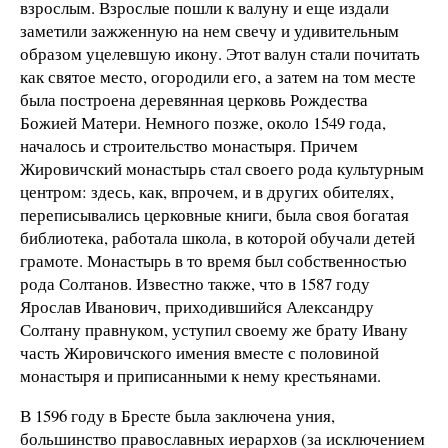
взрослым. Взрослые пошли к валуну и еще издали
заметили зажженную на нем свечу и удивительным
образом уцелевшую икону. Этот валун стали почитать
как святое место, огородили его, а затем на том месте
была построена деревянная церковь Рождества
Божией Матери. Немного позже, около 1549 года,
началось и строительство монастыря. Причем
Жировичский монастырь стал своего рода культурным
центром: здесь, как, впрочем, и в других обителях,
переписывались церковные книги, была своя богатая
библиотека, работала школа, в которой обучали детей
грамоте. Монастырь в то время был собственностью
рода Солтанов. Известно также, что в 1587 году
Ярослав Иванович, приходившийся Александру
Солтану правнуком, уступил своему же брату Ивану
часть Жировичского имения вместе с половиной
монастыря и приписанными к нему крестьянами.
В 1596 году в Бресте была заключена уния,
большинство православных иерархов (за исключением