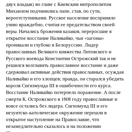
двух владык) во главе с Киевским митрополитом
Михаилом подчинились папе, став, по сути,
вероотступниками. Русское население восприняло
унию враждебно, считая ее предательством своей
веры. Начались брожения казаков, переросшие в
открытое восстание Наливайко, чьи «загоны»
проникали и глубоко в Белоруссию. Лидер
православных Великого княжества Литовского и
Русского воевода Константин Острожский так и не
решился возглавить православное восстание и даже
сдерживал активные действия православных, осуждая
Наливайко и его хлопцев; правда, он старался убедить
короля Сигизмунда III в ошибочности его курса.
Восстание Наливайко потерпело поражение. А после
смерти К. Острожского в 1608 году православные и
вовсе остались без лидера. Сигизмунд III и его
иезуитско-католическое окружение перешли в
открытое наступление на Православие, что
незамедлительно сказалось и на положении