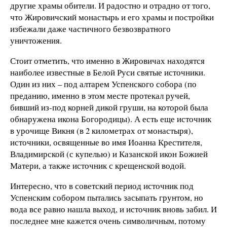
другие храмы обители. И радостно и отрадно от того,
что Жировичский монастырь и его храмы и постройки
избежали даже частичного безвозвратного
уничтожения.
Стоит отметить, что именно в Жировичах находятся
наиболее известные в Белой Руси святые источники.
Один из них – под алтарем Успенского собора (по
преданию, именно в этом месте протекал ручей,
бивший из-под корней дикой груши, на которой была
обнаружена икона Богородицы). А есть еще источник
в урочище Викня (в 2 километрах от монастыря),
источники, освященные во имя Иоанна Крестителя,
Владимирской (с купелью) и Казанской икон Божией
Матери, а также источник с крещенской водой.
Интересно, что в советский период источник под
Успенским собором пытались засыпать грунтом, но
вода все равно нашла выход, и источник вновь забил. И
последнее мне кажется очень символичным, потому