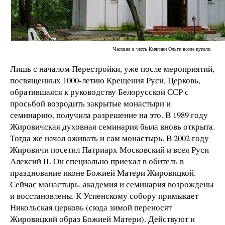
Часовня в честь Княгини Ольги возле купели
Лишь с началом Перестройки, уже после мероприятий,
посвященных 1000-летию Крещения Руси, Церковь,
обратившаяся к руководству Белорусской ССР с
просьбой возродить закрытые монастыри и
семинарию, получила разрешение на это. В 1989 году
Жировичская духовная семинария была вновь открыта.
Тогда же начал оживать и сам монастырь. В 2002 году
Жировичи посетил Патриарх Московский и всея Руси
Алексий II. Он специально приехал в обитель в
празднование иконе Божией Матери Жировицкой.
Сейчас монастырь, академия и семинария возрождены
и восстановлены. К Успенскому собору примыкает
Никольская церковь (сюда зимой переносят
Жировицкий образ Божией Матери). Действуют и