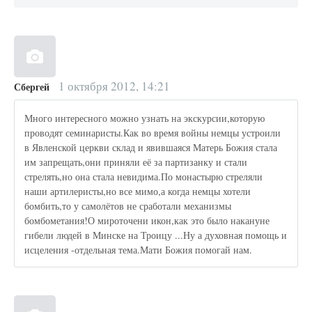
1 октября 2012, 14:21
Сбергей
Много интересного можно узнать на экскурсии,которую
проводят семинаристы.Как во время войны немцы устроили
в Явленской церкви склад и явившаяся Матерь Божия стала
им запрещать,они приняли её за партизанку и стали
стрелять,но она стала невидима.По монастырю стреляли
наши артилеристы,но все мимо,а когда немцы хотели
бомбить,то у самолётов не сработали механизмы
бомбометания!О мироточени икон,как это было накануне
гибели людей в Минске на Троицу ...Ну а духовная помощь и
исцеления -отдельная тема.Мати Божия помогай нам.