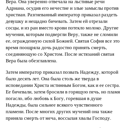
Вера. Она уверенно отвечала на льстивые речи
Адриана, осудив его нечестие и злые замыслы против
христиан. Разгневанный император приказал раздеть
девушку и нещадно бичевать. Затем ей отрезали
сосцы, и из ран вместо крови потекло молоко. Другие
мучения, которым подвергли Веру, также не сломили
ее, огражденную силой Божией. Святая София все это
время поощряла дочь радостно принять смерть,
соединяющую со Христом. После истязаний святая
Вера была обезглавлена.
Затем император приказал позвать Надежду, которой
было десять лет. Она была столь же тверда в
исповедании Христа истинным Богом, как и ее сестра.
Ее бичевали, затем бросили в горящую печь, но пламя
погасло, ибо любовь к Богу, горевшая в душе
Надежды, была сильнее всякого чувственного
пламени. После многих других мучений она также
приняла смерть от меча, воссылая хвалы Господу.