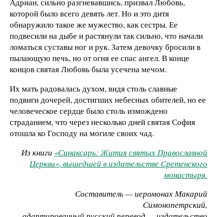
Адриан, сильно разгневавшись, призвал Любовь,
которой было всего девять лет. Но и это дитя
обнаружило такое же мужество, как сестры. Ее
подвесили на дыбе и растянули так сильно, что начали
ломаться суставы ног и рук. Затем девочку бросили в
пылающую печь, но от огня ее спас ангел. В конце
концов святая Любовь была усечена мечом.
Их мать радовалась духом, видя столь славные
подвиги дочерей, достигших небесных обителей, но ее
человеческое сердце было столь измождено
страданием, что через несколько дней святая София
отошла ко Господу на могиле своих чад.
Из книги
«Синаксарь: Жития святых Православной
Церкви»
, вышедшей в издательстве Сретенского
монастыря.
Составитель — иеромонах Макарий
Симонопетрский,
адаптированный русский перевод — издательство