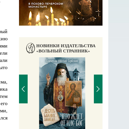
Т
рый
хию
ями
НОВИНКИ ИЗДАТЕЛЬСТВА
«ВОЛЬНЫЙ СТРАННИК»
ели
али
рыто
ма,
ика
атем
его
ми,
П
ался
Е
аучись у