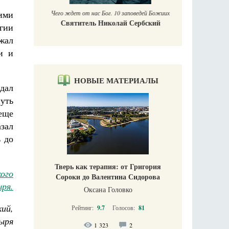
ими
Чего ждет от нас Бог. 10 заповедей Божиих
Святитель Николай Сербский
гии
жал
и и
НОВЫЕ МАТЕРИАЛЫ
едал
нуть
еще
зал
ь до
Тверь как терапия: от Григория
ого
Сороки до Валентина Сидорова
ря.
Оксана Головко
ий,
Рейтинг:
9.7
Голосов:
81
ыря
1 323
2