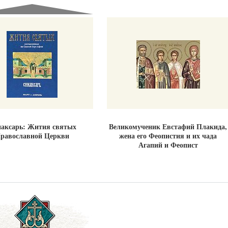
аксарь: Жития святых
Великомученик Евстафий Плакида,
равославной Церкви
жена его Феопистия и их чада
Агапий и Феопист