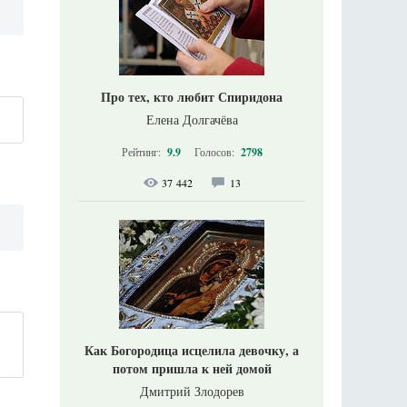
Про тех, кто любит Спиридона
Елена Долгачёва
Рейтинг:
9.9
Голосов:
2798
37 442
13
Как Богородица исцелила девочку, а
потом пришла к ней домой
Дмитрий Злодорев