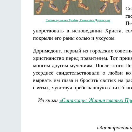
Разлуки не будет
Св
Фредерика де Грааф
гв
Святые мученики Трофим, Савватий и Доримедонт
Пе
упорствовать в исповедании Христа, со
покрыли его раны солью и уксусом.
Доримедонт, первый из городских советн
христианство перед правителем. Тот прика
многим другим мучениям. После этого Пе
усерднее свидетельствовали о любви ко
вырвать им глаза и бросить святых на р
святых, чувствуя пребывавшую в них благо
Из книги
«Синаксарь: Жития святых Пр
адаптированны