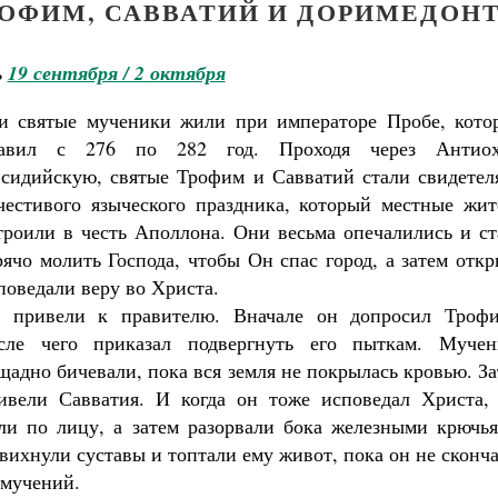
ОФИМ, САВВАТИЙ И ДОРИМЕДОН
ь
19 сентября / 2 октября
и святые мученики жили при императоре Пробе, кото
авил с 276 по 282 год. Проходя через Антио
сидийскую, святые Трофим и Савватий стали свидетел
честивого языческого праздника, который местные жит
троили в честь Аполлона. Они весьма опечалились и ст
рячо молить Господа, чтобы Он спас город, а затем отк
поведали веру во Христа.
 привели к правителю. Вначале он допросил Трофи
сле чего приказал подвергнуть его пыткам. Мучен
щадно бичевали, пока вся земля не покрылась кровью. З
ивели Савватия. И когда он тоже исповедал Христа, 
ли по лицу, а затем разорвали бока железными крючья
вихнули суставы и топтали ему живот, пока он не сконч
 мучений.
Великомученик Георгий Победоносец. Н
святого