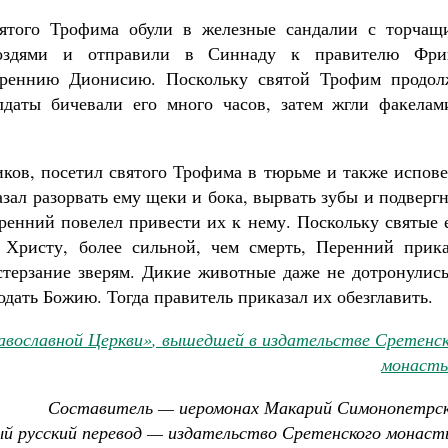
Роман Котов
ятого Трофима обули в железные сандалии с торчащ
Как найти своё место в жизни
Кирилл Мурышев
оздями и отправили в Синнаду к правителю Фри
реннию Дионисию. Поскольку святой Трофим продол
лдаты бичевали его много часов, затем жгли факелам
иков, посетил святого Трофима в тюрьме и также испов
зал разорвать ему щеки и бока, вырвать зубы и подверг
ренний повелел привести их к нему. Поскольку святые 
 Христу, более сильной, чем смерть, Перенний прика
астерзание зверям. Дикие животные даже не дотронулис
дать Божию. Тогда правитель приказал их обезглавить.
авославной Церкви»
, вышедшей в издательстве Сретенск
монасты
Составитель — иеромонах Макарий Симонопетрск
й русский перевод — издательство Сретенского монаст