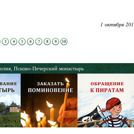
1 октября 201
3
4
5
6
7
8
9
10
олия,
Псково-Печерский монастырь