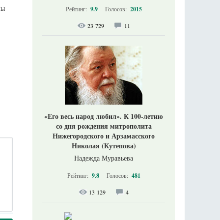
ны
Рейтинг:
9.9
Голосов:
2015
23 729
11
«Его весь народ любил». К 100-летию
со дня рождения митрополита
Нижегородского и Арзамасского
Николая (Кутепова)
Надежда Муравьева
Рейтинг:
9.8
Голосов:
481
13 129
4