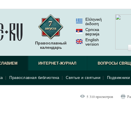
Ελληνική
έκδοση
Српска
верзиjа
English
Православный
version
календарь
СЛАВИЕМ
ИНТЕРНЕТ-ЖУРНАЛ
ВОПРОСЫ СВЯЩ
ка
|
Православная библиотека
|
Святые и святыни
|
Подвижники 
5 310 просмотров
Ра