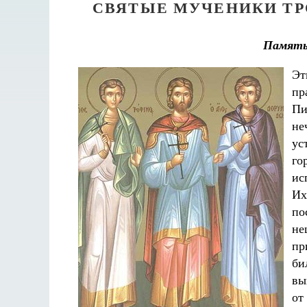
СВЯТЫЕ МУЧЕНИКИ ТР
Памят
Эт
пр
Пи
не
ус
го
ис
Их
по
не
пр
би
вы
от