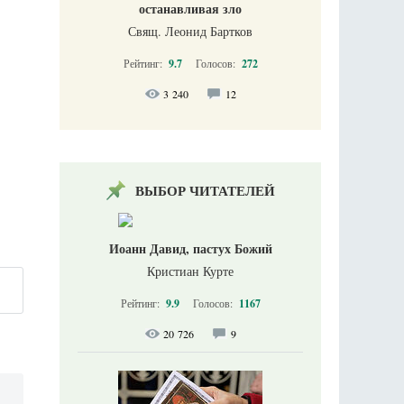
останавливая зло
Свящ. Леонид Бартков
Рейтинг:
9.7
Голосов:
272
3 240
12
ВЫБОР ЧИТАТЕЛЕЙ
Иоанн Давид, пастух Божий
Кристиан Курте
Рейтинг:
9.9
Голосов:
1167
20 726
9