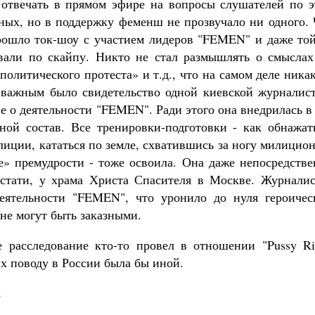
 отвечать в прямом эфире на вопросы слушателей по э
зных, но в поддержку феменш не прозвучало ни одного.
рошло ток-шоу с участием лидеров "FEMEN" и даже той
овали по скайпу. Никто не стал размышлять о смыслах
политического протеста» и т.д., что на самом деле ника
важным было свидетельство одной киевской журналист
е о деятельности "FEMEN". Ради этого она внедрилась в
ной состав. Все тренировки-подготовки - как обнажать
лиции, кататься по земле, схватившись за ногу милицио
е» премудрости - тоже освоила. Она даже непосредстве
кстати, у храма Христа Спасителя в Москве. Журналис
 деятельности "FEMEN", что уронило до нуля героичес
не могут быть заказными.
 расследование кто-то провел в отношении "Pussy Rio
х поводу в России была бы иной.
…