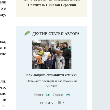
Чего ждет от нас Бог. 10 заповедей Божиих
гали
Святитель Николай Сербский
то к
му,
ДРУГИЕ СТАТЬИ АВТОРА
ха,
я и
жно
Как община становится семьей?
али.
Отвечают пастыри и заслуженные
миряне
 что
ьно
Рейтинг:
9.6
Голосов:
494
они
10 085
6
у же