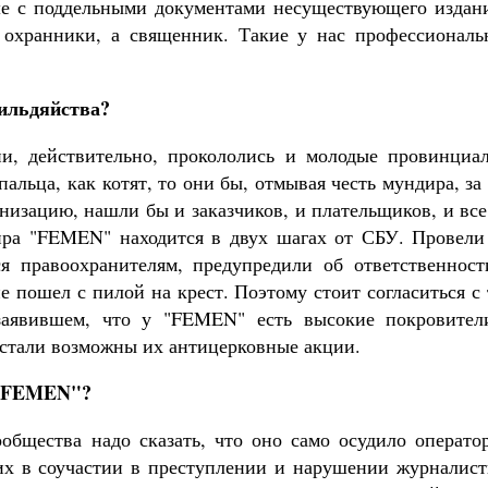
ше с поддельными документами несуществующего издани
е охранники, а священник. Такие у нас профессиональ
гильдяйства?
ни, действительно, прокололись и молодые провинциал
альца, как котят, то они бы, отмывая честь мундира, за
низацию, нашли бы и заказчиков, и плательщиков, и вс
тира "FEMEN" находится в двух шагах от СБУ. Провели
ся правоохранителям, предупредили об ответственност
е пошел с пилой на крест. Поэтому стоит согласиться с
заявившем, что у "FEMEN" есть высокие покровител
 стали возможны их антицерковные акции.
 "FEMEN"?
ообщества надо сказать, что оно само осудило операто
их в соучастии в преступлении и нарушении журналист