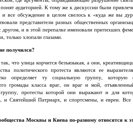
е понят аудиторией. К тому же к дискуссии были привле
и все обсуждение в целом свелось к «куда же вы дур
твовали представители разных общественных организац
г с другом, и в этой перепалке именовали притихших фе
и, только хлопали глазами.
 не получился?
 так, что улица корчится безъязыкая, а они, креативщиц
ства политического протеста являются ее выразителя
етко определяет ту социальную группу, которую 
чего громады класса враг, он враг и мой, отъявленны
 группу, протесты которой они выражают и для кото
, и Святейший Патриарх, и спортсмены, и евреи. Все 
сообщества Москвы и Киева по-разному относятся к э