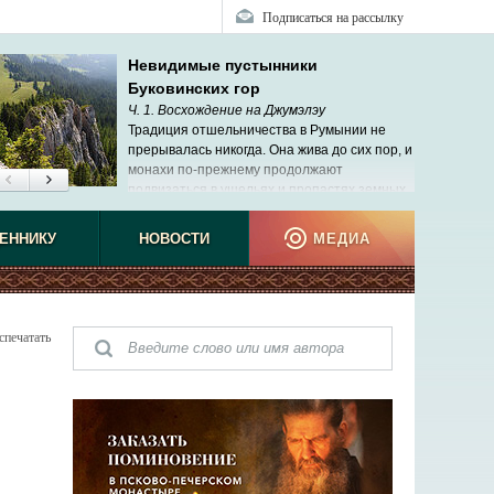
Подписаться на рассылку
Невидимые пустынники
Буковинских гор
Ч. 1. Восхождение на Джумэлэу
Традиция отшельничества в Румынии не
прерывалась никогда. Она жива до сих пор, и
монахи по-прежнему продолжают
подвизаться в ущельях и пропастях земных.
ЕННИКУ
НОВОСТИ
МЕДИА
спечатать