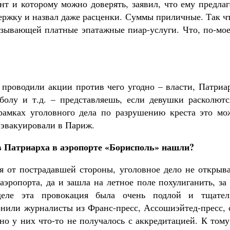
Как найти своё место в жизни
нт и которому можно доверять, заявил, что ему предла
Кирилл Мурышев
держку и назвал даже расценки. Суммы приличные. Так ч
зывающей платные эпатажные пиар-услуги. Что, по-мое
проводили акции против чего угодно – власти, Патриар
болу и т.д. – представляешь, если девушки расколютс
 рамках уголовного дела по разрушению креста это мо
 эвакуировали в Париж.
ив Патриарха в аэропорте «Борисполь» нашли?
ия от пострадавшей стороны, уголовное дело не открыв
эропорта, да и зашла на летное поле похулиганить, за
еле эта провокация была очень подлой и тщател
онили журналисты из Франс-пресс, Ассошиэйтед-пресс, 
 но у них что-то не получалось с аккредитацией. К том