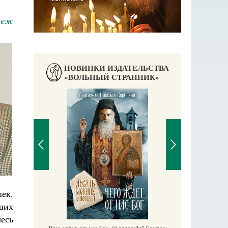
неж
НОВИНКИ ИЗДАТЕЛЬСТВА
«ВОЛЬНЫЙ СТРАННИК»
аучись у
П
ек.
Е
ших
есь