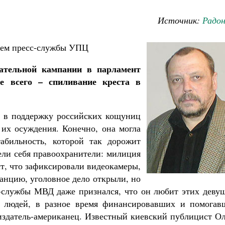
Источник:
Радо
лем пресс-службы УПЦ
рательной кампании в парламент
е всего – спиливание креста в
 в поддержку российских кощуниц
Великомученик Георгий Победоносец. Н
в их осуждения. Конечно, она могла
святого
абильность, которой так дорожит
Роман Котов
вели себя правоохранители: милиция
ст, что зафиксировали видеокамеры,
анцию, уголовное дело открыли, но
с-службы МВД даже признался, что он любит этих девуш
а людей, в разное время финансировавших и помогав
издатель-американец. Известный киевский публицист Ол