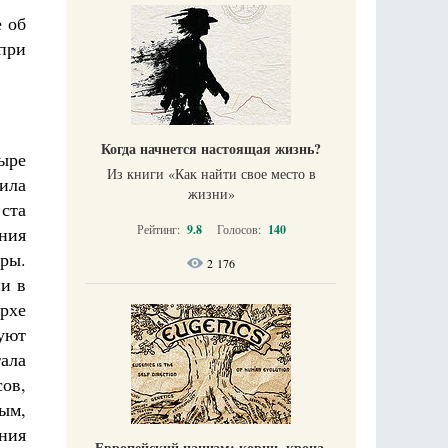
е об
при
Когда начнется настоящая жизнь?
тыре
Из книги «Как найти свое место в
ила
жизни​»
ста
Рейтинг:
9.8
Голосов:
140
ения
уры.
2 176
и в
архе
вуют
тала
сов,
ым,
ния
Европейский нацизм: корни, крона,