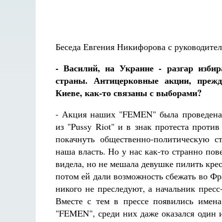
Беседа Евгения Никифорова с руководите
- Василий, на Украине - разгар изби
страны. Антицерковные акции, прежд
Киеве, как-то связаны с выборами?
- Акция наших "FEMEN" была проведена
из "Pussy Riot" и в знак протеста проти
покачнуть общественно-политическую ст
наша власть. Но у нас как-то странно по
видела, но не мешала девушке пилить кре
потом ей дали возможность сбежать во Фр
никого не преследуют, а начальник прес
Вместе с тем в прессе появились имен
"FEMEN", среди них даже оказался один 
Разлуки не будет