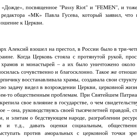
а «Дожде», посвященное "Pussy Riot" и "FEMEN", и тож
х редактора «МК» Павла Гусева, который заявил, что 
ношение к Церкви.
арх Алексий взошел на престол, в России было в три-че
раине. Когда Церковь стояла с протянутой рукой, прос
 храмов и монастырей – а их было уничтожено около 
тносилась сочувственно и благосклонно. Такое же отнош
ирпичику восстанавливала храмы, создавала свои структ
ю задачу видел в возрождении Церкви, церковной жизн
каким-то общественным проблемам. При Святейшем Патри
крепила свое влияние в государстве, о чем свидетельст
ое – она, руководствуясь своей тысячелетней правдой, с
и, и элитам о бедствующем народе, разграблении ресур
 и т.д., давать оценки социальным, общественн
ыступать против аморальных с церковной точки зре