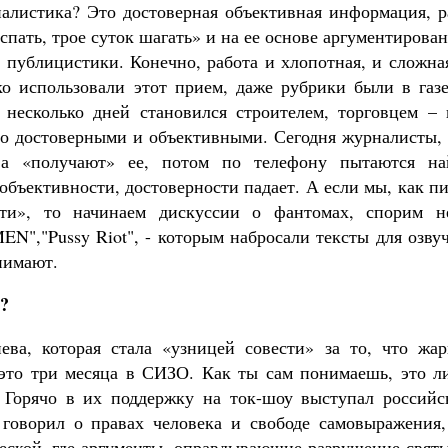
налистика? Это достоверная объективная информация, р
спать, трое суток шагать» и на ее основе аргументирова
 публицистики. Конечно, работа и хлопотная, и сложна
о использовали этот прием, даже рубрики были в газе
несколько дней становился строителем, торговцем – 
но достоверными и объективными. Сегодня журналисты, 
 а «получают» ее, потом по телефону пытаются на
 объективности, достоверности падает. А если мы, как п
сти», то начинаем дискуссии о фантомах, спорим н
EN","Pussy Riot", - которым набросали тексты для озву
нимают.
?
ева, которая стала «узницей совести» за то, что жар
 это три месяца в СИЗО. Как ты сам понимаешь, это л
 Горячо в их поддержку на ток-шоу выступал российс
говорил о правах человека и свободе самовыражения,
ческой, где аргументы, оправдывающие разрушение свят