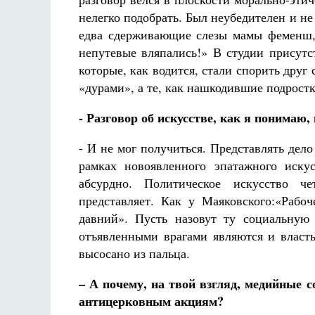
нелегко подобрать. Был неубедителен и н
едва сдерживающие слезы мамы феменш, 
непутевые вляпались!» В студии присутс
которые, как водится, стали спорить дру
«дурами», а те, как нашкодившие подростк
- Разговор об искусстве, как я понимаю,
- И не мог получиться. Представлять дело
рамках новоявленного эпатажного искус
абсурдно. Политическое искусство ч
представляет. Как у Маяковского:«Рабо
давний». Пусть назовут ту социальную
отъявленными врагами являются и власть
высосано из пальца.
– А почему, на твой взгляд, медийные 
антицерковным акциям?