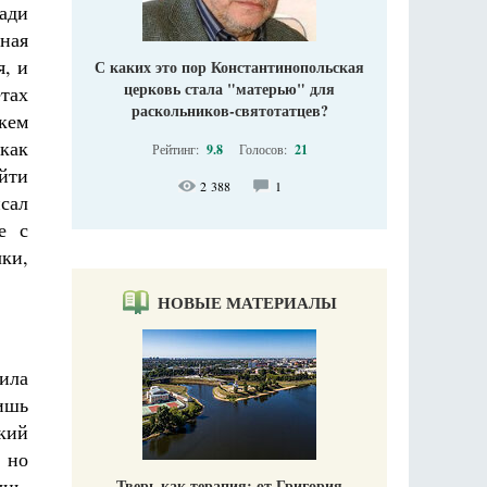
ади
нная
я, и
С каких это пор Константинопольская
церковь стала "матерью" для
тах
раскольников-святотатцев?
кем
как
Рейтинг:
9.8
Голосов:
21
йти
2 388
1
исал
е с
чки,
НОВЫЕ МАТЕРИАЛЫ
ила
ишь
кий
 но
ынь,
Тверь как терапия: от Григория