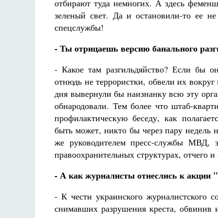
отбирают туда немногих. А здесь фемен
зеленый свет. Да и остановили-то ее н
спецслужбы!
- Ты отрицаешь версию банального раз
- Какое там разгильдяйство? Если бы о
отнюдь не террористки, обвели их вокруг п
дня вывернули бы наизнанку всю эту орга
обнародовали. Тем более что штаб-квар
профилактическую беседу, как полагает
быть может, никто бы через пару недель н
же руководителем пресс-службы МВД, 
правоохранительных структурах, отчего и
- А как журналисты отнеслись к акции
- К чести украинского журналистского с
снимавших разрушения креста, обвинив 