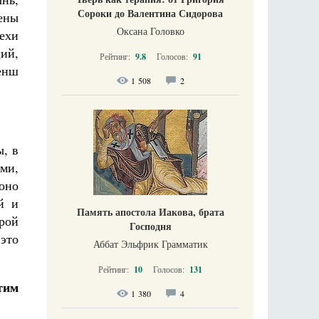
Сороки до Валентина Сидорова
чены
Оксана Головко
ехи
ий,
Рейтинг:
9.8
Голосов:
91
менш
1 508
2
ы, в
ми,
оно
й и
Память апостола Иакова, брата
рой
Господня
это
Аббат Эльфрик Грамматик
Рейтинг:
10
Голосов:
131
тим
1 380
4