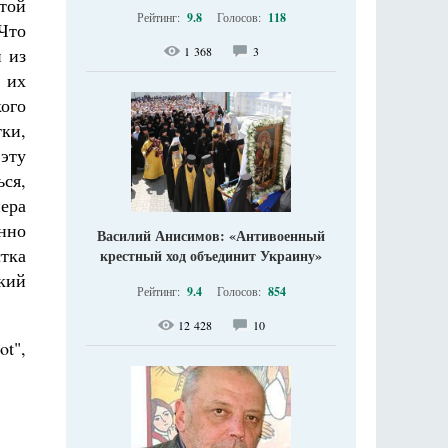
той
Рейтинг:
9.8
Голосов:
118
 Что
 из
1 368
3
 их
кого
ки,
 эту
ся,
нера
нно
Василий Анисимов: «Антивоенный
тка
крестный ход объединит Украину»
кий
Рейтинг:
9.4
Голосов:
854
12 428
10
t",