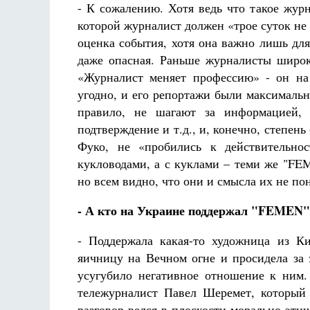
- К сожалению. Хотя ведь что такое жур
которой журналист должен «трое суток не 
оценка события, хотя она важно лишь для
даже опасная. Раньше журналисты широк
«Журналист меняет профессию» - он на 
угодно, и его репортажи были максималь
правило, не шагают за информацией,
подтверждение и т.д., и, конечно, степень
Фуко, не «пробились к действительно
кукловодами, а с куклами – теми же "FEM
но всем видно, что они и смысла их не по
- А кто на Украине поддержал "FEMEN"
- Поддержала какая-то художница из Ки
яичницу на Вечном огне и просидела за
усугубило негативное отношение к ним.
тележурналист Павел Шеремет, который 
разговор велся в плоскости морально-эти