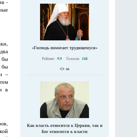
я -
ные
ки,
«Господь помогает трудящемуся»
 два
е бы
Рейтинг:
9.9
Голосов:
144
 бы
46
и –
 тем
и в
ров,
Как власть относится к Церкви, так и
кой
Бог относится к власти