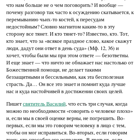
что нам больше не о чем поговорить? И вообще —
почему разговор так часто к осуждению скатывается, к
перемыванию чьих-то костей, к пересудам
недостойным? Словно магнитом каким-то в эту
сторону все тянет. И кто тянет-то? Известно, кто. Тот,
кто знает, что за «всякое праздное слово, какое скажут
люди, дадут они ответ в день суда» (Мф. 12, 36) и
хочет, чтобы были мы при этом ответе — безответны.
И еще знает — что ничто не обнажает нас настолько от
Божественной помощи, не делает такими
беззащитными и бессильными, как эта бесполезная
страсть. Да… Он все это знает и помнит куда лучше
нас и куда настойчивей в достижении своих целей.
Пишет
святитель Василий
, что есть три случая, когда
можно по необходимости «говорить о человеке плохо»
и, если мы в своей оценке верны, не погрешить. Во-
первых, если мы это говорим человеку в лицо с тем,
чтобы он мог исправиться. Во-вторых, если говорим
тому, кто способен его исправить. В-третьих, если