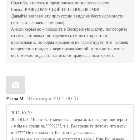
Спасибо, что хоть в предположении не отказываете!
Елена, КАЖДОМУ СВОЁ И В СВОЁ ВРЕМЯ!
Давыйте закроем эту дискуссию ввиду её бессмысленности
(хоть я и человек с юмором).
А если серьёзно - походите в Воскресную школу, поговорите
со священником и определитесь (многих крестили в
православии, но обряд крещения не гарантирует, что человек
непременно придёт к вере православной; а только то, что за
него можно подавать записки в православном храме).
30 октября 2012, 00:51
Елена М
2012-10-29
20:33Н.Н.:"Если бы у меня была вера хоть с горчичное зерно
- я бы не грешила."???????, т.е. Вы грешите потому что веры
нет???? Не ожидала от Вас такое услышать....
А разве мы все грешим от отсутствия веры? Или Вы имеете