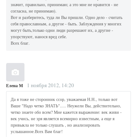
значит, правильно, принимаю; а это мне не нравится - не
согласна, не принимаю).
Вот и разберитесь, туда ли Вы пришли. Одно дело - считать
себя православным, а другое - быть. Заблуждения у многих
могут быть,только одни люди разрешают их, а другие -
упорствуют, нанося вред себе.
Всех благ.
1 ноября 2012, 14:20
Елена М
Да я тоже не сторонник ссор, уважаемая Н.Н., только вот
Ваше "Надо четко ЗНАТЬ"..... Неужели Вы, действительно,
четко знаете обо всем? Мне кажется выражение: век живи -
век учись, не зря является всемирно известным, а еще я
привыкла не только слушать , но анализировать
услышанное.Всех Вам благ!