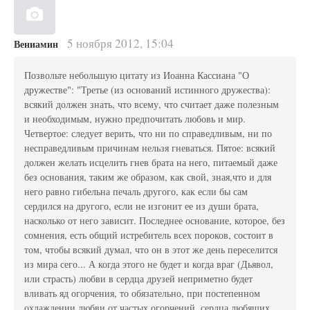
5 ноября 2012, 15:04
Вениамин
Позвольте небольшую цитату из Иоанна Кассиана "О
дружестве": "Третье (из оснований истинного дружества):
всякий должен знать, что всему, что считает даже полезным
и необходимым, нужно предпочитать любовь и мир.
Четвертое: следует верить, что ни по справедливым, ни по
несправедливым причинам нельзя гневаться. Пятое: всякий
должен желать исцелить гнев брата на него, питаемый даже
без основания, таким же образом, как свой, зная,что и для
него равно гибельна печаль другого, как если бы сам
сердился на другого, если не изгонит ее из души брата,
насколько от него зависит. Последнее основание, которое, без
сомнения, есть общий истребитель всех пороков, состоит в
том, чтобы всякий думал, что он в этот же день переселится
из мира сего... А когда этого не будет и когда враг (Дьявол,
или страсть) любви в сердца друзей неприметно будет
вливать яд огорчения, то обязательно, при постепенном
охлаждении любви от частых огорчений, сердца любящих,