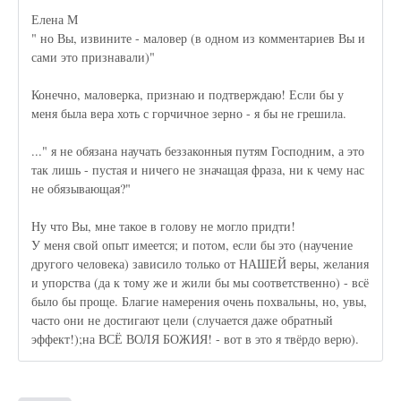
Елена М
" но Вы, извините - маловер (в одном из комментариев Вы и
сами это признавали)"
Конечно, маловерка, признаю и подтверждаю! Если бы у
меня была вера хоть с горчичное зерно - я бы не грешила.
..." я не обязана научать беззаконныя путям Господним, а это
так лишь - пустая и ничего не значащая фраза, ни к чему нас
не обязывающая?"
Ну что Вы, мне такое в голову не могло придти!
У меня свой опыт имеется; и потом, если бы это (научение
другого человека) зависило только от НАШЕЙ веры, желания
и упорства (да к тому же и жили бы мы соответственно) - всё
было бы проще. Благие намерения очень похвальны, но, увы,
часто они не достигают цели (случается даже обратный
эффект!);на ВСЁ ВОЛЯ БОЖИЯ! - вот в это я твёрдо верю).