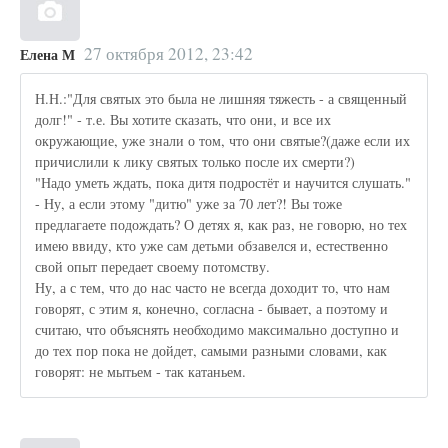
27 октября 2012, 23:42
Елена М
Н.Н.:"Для святых это была не лишняя тяжесть - а священный
долг!" - т.е. Вы хотите сказать, что они, и все их
окружающие, уже знали о том, что они святые?(даже если их
причислили к лику святых только после их смерти?)
"Надо уметь ждать, пока дитя подростёт и научится слушать."
- Ну, а если этому "дитю" уже за 70 лет?! Вы тоже
предлагаете подождать? О детях я, как раз, не говорю, но тех
имею ввиду, кто уже сам детьми обзавелся и, естественно
свой опыт передает своему потомству.
Ну, а с тем, что до нас часто не всегда доходит то, что нам
говорят, с этим я, конечно, согласна - бывает, а поэтому и
считаю, что объяснять необходимо максимально доступно и
до тех пор пока не дойдет, самыми разными словами, как
говорят: не мытьем - так катаньем.