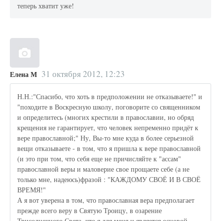
теперь хватит уже!
31 октября 2012, 12:23
Елена М
Н.Н.:"Спасибо, что хоть в предположении не отказываете!" и
"походите в Воскресную школу, поговорите со священником
и определитесь (многих крестили в православии, но обряд
крещения не гарантирует, что человек непременно придёт к
вере православной;" Ну, Вы-то мне куда в более серьезной
вещи отказываете - в том, что я пришла к вере православной
(и это при том, что себя еще не причисляйте к "ассам"
православной веры и маловерие свое прощаете себе (а не
только мне, надеюсь)фразой : "КАЖДОМУ СВОЁ И В СВОЁ
ВРЕМЯ!"
А я вот уверена в том, что православная вера предполагает
прежде всего веру в Святую Троицу, в озарение
Трисолнечного Света, что я для меня и является основой