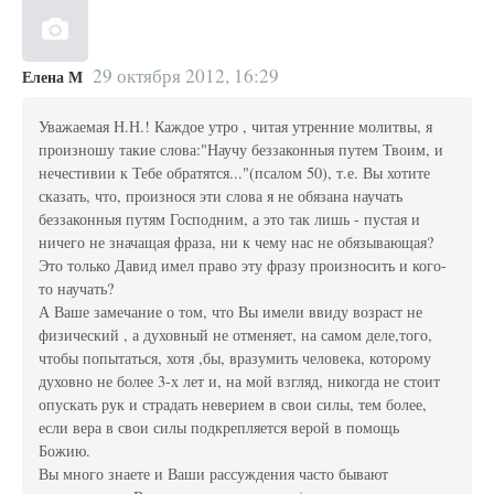
29 октября 2012, 16:29
Елена М
Уважаемая Н.Н.! Каждое утро , читая утренние молитвы, я
произношу такие слова:"Научу беззаконныя путем Твоим, и
нечестивии к Тебе обратятся..."(псалом 50), т.е. Вы хотите
сказать, что, произнося эти слова я не обязана научать
беззаконныя путям Господним, а это так лишь - пустая и
ничего не значащая фраза, ни к чему нас не обязывающая?
Это только Давид имел право эту фразу произносить и кого-
то научать?
А Ваше замечание о том, что Вы имели ввиду возраст не
физический , а духовный не отменяет, на самом деле,того,
чтобы попытаться, хотя ,бы, вразумить человека, которому
духовно не более 3-х лет и, на мой взгляд, никогда не стоит
опускать рук и страдать неверием в свои силы, тем более,
если вера в свои силы подкрепляется верой в помощь
Божию.
Вы много знаете и Ваши рассуждения часто бывают