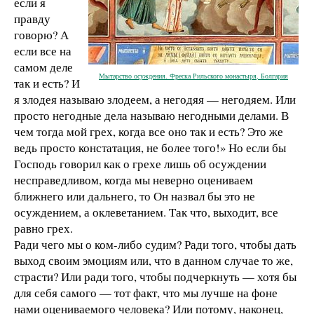
если я
правду
говорю? А
если все на
самом деле
Мытарство осуждения. Фреска Рильского монастыря, Болгария
так и есть? И
я злодея называю злодеем, а негодяя — негодяем. Или
просто негодные дела называю негодными делами. В
чем тогда мой грех, когда все оно так и есть? Это же
ведь просто констатация, не более того!» Но если бы
Господь говорил как о грехе лишь об осуждении
несправедливом, когда мы неверно оцениваем
ближнего или дальнего, то Он назвал бы это не
осуждением, а оклеветанием. Так что, выходит, все
равно грех.
Ради чего мы о ком-либо судим? Ради того, чтобы дать
выход своим эмоциям или, что в данном случае то же,
страсти? Или ради того, чтобы подчеркнуть — хотя бы
для себя самого — тот факт, что мы лучше на фоне
нами оцениваемого человека? Или потому, наконец,