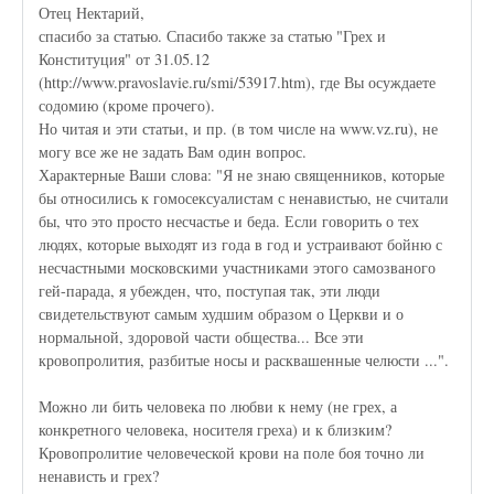
Отец Нектарий,
спасибо за статью. Спасибо также за статью "Грех и
Конституция" от 31.05.12
(http://www.pravoslavie.ru/smi/53917.htm), где Вы осуждаете
содомию (кроме прочего).
Но читая и эти статьи, и пр. (в том числе на www.vz.ru), не
могу все же не задать Вам один вопрос.
Характерные Ваши слова: "Я не знаю священников, которые
бы относились к гомосексуалистам с ненавистью, не считали
бы, что это просто несчастье и беда. Если говорить о тех
людях, которые выходят из года в год и устраивают бойню с
несчастными московскими участниками этого самозваного
гей-парада, я убежден, что, поступая так, эти люди
свидетельствуют самым худшим образом о Церкви и о
нормальной, здоровой части общества... Все эти
кровопролития, разбитые носы и расквашенные челюсти ...".
Можно ли бить человека по любви к нему (не грех, а
конкретного человека, носителя греха) и к близким?
Кровопролитие человеческой крови на поле боя точно ли
ненависть и грех?