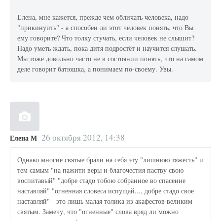
Елена, мне кажется, прежде чем обличать человека, надо
"прикинуить" - а способен ли этот человек понять, что Вы
ему говорите? Что толку стучать, если человек не слышит?
Надо уметь ждать, пока дитя подростёт и научится слушать.
Мы тоже довольно часто не в состоянии понять, что на самом
деле говорит батюшка, а понимаем по-своему. Увы.
26 октября 2012, 14:38
Елена М
Однако многие святые брали на себя эту "лишнюю тяжесть" и
тем самым "на пажити веры и благочестия паству свою
воспитавый" "добре стадо тобою собранное во спасение
наставляй" "огненная словеса испущай..., добре стадо свое
наставляй" - это лишь малая толика из акафестов великим
святым. Замечу, что "огненные" слова вряд ли можно