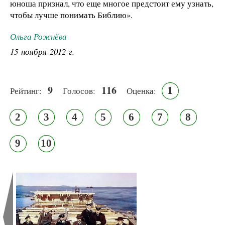
юноша признал, что еще многое предстоит ему узнать,
чтобы лучше понимать Библию».
Ольга Рожнёва
15 ноября 2012 г.
9
116
1
Рейтинг:
Голосов:
Оценка:
2
3
4
5
6
7
8
9
10