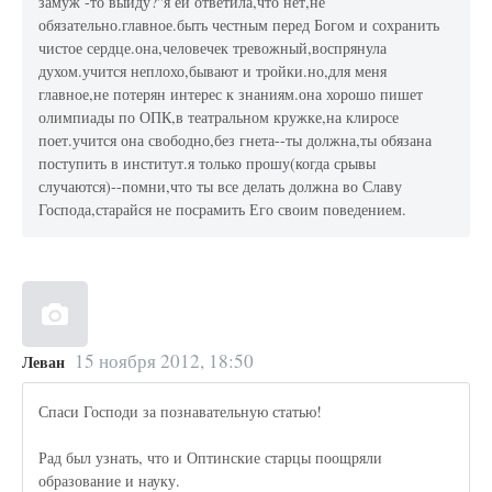
замуж -то выйду?"я ей ответила,что нет,не
обязательно.главное.быть честным перед Богом и сохранить
чистое сердце.она,человечек тревожный,воспрянула
духом.учится неплохо,бывают и тройки.но,для меня
главное,не потерян интерес к знаниям.она хорошо пишет
олимпиады по ОПК,в театральном кружке,на клиросе
поет.учится она свободно,без гнета--ты должна,ты обязана
поступить в институт.я только прошу(когда срывы
случаются)--помни,что ты все делать должна во Славу
Господа,старайся не посрамить Его своим поведением.
15 ноября 2012, 18:50
Леван
Спаси Господи за познавательную статью!
Рад был узнать, что и Оптинские старцы поощряли
образование и науку.