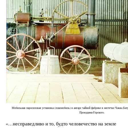
Мобильная паросиловая установка (локомобиль) в ангаре чайной фабрике в местечке Чаква Бат
Прокудина-Горского.
«…несправедливо и то, будто человечество на земле