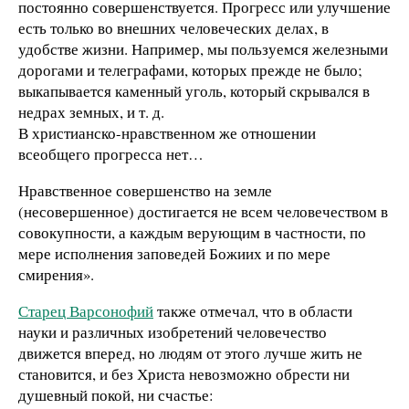
постоянно совершенствуется. Прогресс или улучшение
есть только во внешних человеческих делах, в
удобстве жизни. Например, мы пользуемся железными
дорогами и телеграфами, которых прежде не было;
выкапывается каменный уголь, который скрывался в
недрах земных, и т. д.
В христианско-нравственном же отношении
всеобщего прогресса нет…
Нравственное совершенство на земле
(несовершенное) достигается не всем человечеством в
совокупности, а каждым верующим в частности, по
мере исполнения заповедей Божиих и по мере
смирения».
Старец Варсонофий
также отмечал, что в области
науки и различных изобретений человечество
движется вперед, но людям от этого лучше жить не
становится, и без Христа невозможно обрести ни
душевный покой, ни счастье: