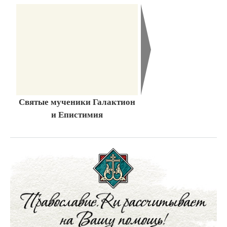
Святые мученики Галактион
и Епистимия