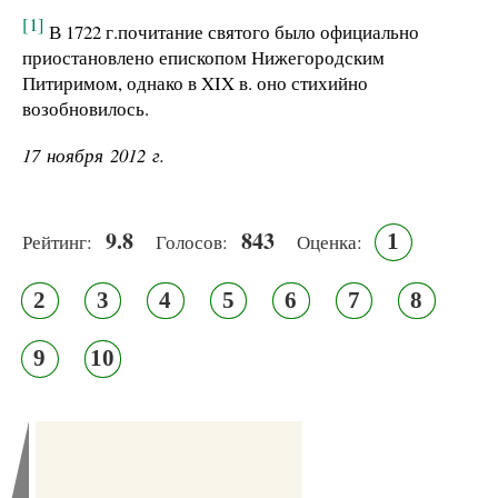
[1]
В
1722
г.по
читание святого было официально
приостановлено
епи
скоп
ом Нижегородским
Питиримом, однако
в XIX
в. оно
стихийно
возобновилось.
17 ноября 2012 г.
9.8
843
1
Рейтинг:
Голосов:
Оценка:
2
3
4
5
6
7
8
9
10