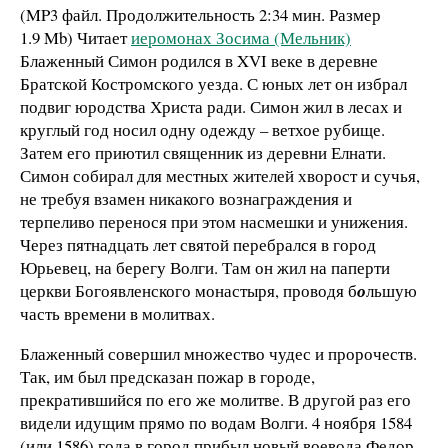
(MP3 файл. Продолжительность
2:34 мин.
Размер
1.9 Mb
)
Читает
иеромонах Зосима (Мельник)
Блаженный Симон родился в XVI веке в деревне
Братской Костромского уезда. С юных лет он избрал
подвиг юродства Христа ради. Симон жил в лесах и
круглый год носил одну одежду – ветхое рубище.
Затем его приютил священник из деревни Елнати.
Симон собирал для местных жителей хворост и сучья,
не требуя взамен никакого вознаграждения и
терпеливо перенося при этом насмешки и унижения.
Через пятнадцать лет святой перебрался в город
Юрьевец, на берегу Волги. Там он жил на паперти
церкви Богоявленского монастыря, проводя б
о
льшую
часть времени в молитвах.
Блаженный совершил множество чудес и пророчеств.
Так, им был предсказан пожар в городе,
прекратившийся по его же молитве. В другой раз его
видели идущим прямо по водам Волги. 4 ноября 1584
(или 1586) года в город прибыл новый воевода Федор