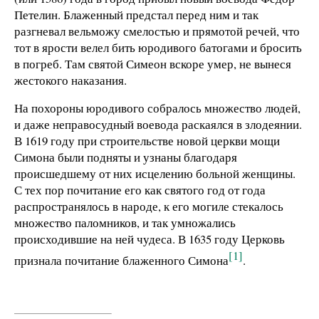
Петелин. Блаженный предстал перед ним и так
разгневал вельможу смелостью и прямотой речей, что
тот в ярости велел бить юродивого батогами и бросить
в погреб. Там святой Симеон вскоре умер, не вынеся
жестокого наказания.
На похороны юродивого собралось множество людей,
и даже неправосудный воевода раскаялся в злодеянии.
В 1619 году при строительстве новой церкви мощи
Симона были подняты и узнаны благодаря
происшедшему от них исцелению больной женщины.
С тех пор почитание его как святого год от года
распространялось в народе, к его могиле стекалось
множество паломников, и так умножались
происходившие на ней чудеса. В 1635 году Церковь
[1]
признала почитание блаженного Симона
.