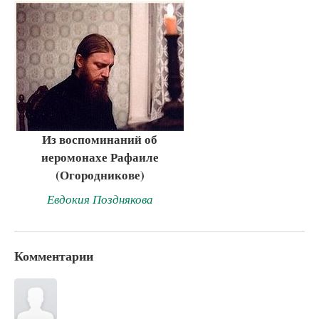
Из воспоминаний об
иеромонахе Рафаиле
(Огородникове)
Евдокия Позднякова
Комментарии