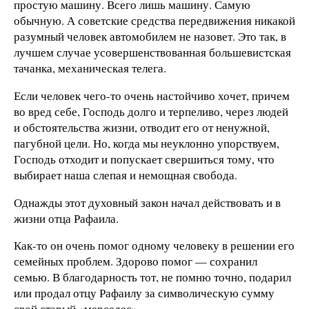
простую машину. Всего лишь машину. Самую
обычную. А советские средства передвижения никакой
разумный человек автомобилем не назовет. Это так, в
лучшем случае усовершенствованная большевистская
тачанка, механическая телега.
Если человек чего-то очень настойчиво хочет, причем
во вред себе, Господь долго и терпеливо, через людей
и обстоятельства жизни, отводит его от ненужной,
пагубной цели. Но, когда мы неуклонно упорствуем,
Господь отходит и попускает свершиться тому, что
выбирает наша слепая и немощная свобода.
Однажды этот духовный закон начал действовать и в
жизни отца Рафаила.
Как-то он очень помог одному человеку в решении его
семейных проблем. Здорово помог — сохранил
семью. В благодарность тот, не помню точно, подарил
или продал отцу Рафаилу за символическую сумму
свой старый «мерседес».