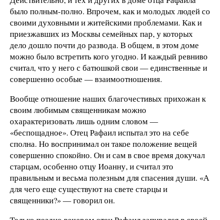
было полным-полно. Впрочем, как и молодых людей со
своими духовными и житейскими проблемами. Как и
приезжавших из Москвы семейных пар, у которых
дело дошло почти до развода. В общем, в этом доме
можно было встретить кого угодно. И каждый ревниво
считал, что у него с батюшкой свои — единственные и
совершенно особые — взаимоотношения.
Вообще отношение наших благочестивых прихожан к
своим любимым священникам можно
охарактеризовать лишь одним словом —
«беспощадное». Отец Рафаил испытал это на себе
сполна. Но воспринимал он такое положение вещей
совершенно спокойно. Он и сам в свое время докучал
старцам, особенно отцу Иоанну, и считал это
правильным и весьма полезным для спасения души. «А
для чего еще существуют на свете старцы и
священники?» — говорил он.
Только поздно вечером отец Рафаил запирался в своей