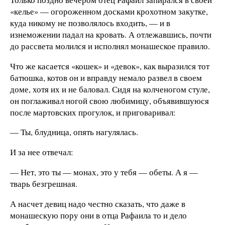
«келье» — огороженном досками крохотном закутке,
куда никому не позволялось входить, — и в
изнеможении падал на кровать. А отлежавшись, почти
до рассвета молился и исполнял монашеское правило.
Что же касается «кошек» и «девок», как выразился тот
батюшка, котов он и вправду немало развел в своем
доме, хотя их и не баловал. Сидя на колченогом стуле,
он поглаживал ногой свою любимицу, объявившуюся
после мартовских прогулок, и приговаривал:
— Ты, блудница, опять нагулялась.
И за нее отвечал:
— Нет, это ты — монах, это у тебя — обеты. А я —
тварь безгрешная.
А насчет девиц надо честно сказать, что даже в
монашескую пору они в отца Рафаила то и дело