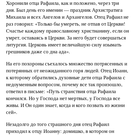
Хоронили отца Рафаила, как и положено, через три
дня. Был день его именин — праздник Архистратига
Михаила и всех Ангелов и Архангелов. Отец Рафаил не
раз говорил: «Только бы умереть, не отпав от Церкви!
Счастье каждому православному христианину, если он
умрет, оставаясь в Церкви. За него будет совершаться
литургия. Церковь имеет величайшую силу изымать
грешников даже со дна ада».
На его похороны съехалось множество потрясенных и
потерянных от неожиданного горя людей. Отец Иоанн,
к которому обратились духовные дети отца Рафаила с
недоуменным вопросом, почему все так произошло,
ответил в письме: «Путь странствия отца Рафаила
кончился. Но у Господа нет мертвых, у Господа все
живы. И Он один знает, когда и кого позвать из жизни
сей».
Незадолго до того страшного дня отец Рафаил
приходил к отцу Иоанну: домишко, в котором он