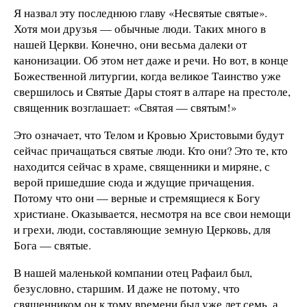
Я назвал эту последнюю главу «Несвятые святые».
Хотя мои друзья — обычные люди. Таких много в
нашей Церкви. Конечно, они весьма далеки от
канонизации. Об этом нет даже и речи. Но вот, в конце
Божественной литургии, когда великое Таинство уже
свершилось и Святые Дары стоят в алтаре на престоле,
священник возглашает: «Святая — святым!»
Это означает, что Телом и Кровью Христовыми будут
сейчас причащаться святые люди. Кто они? Это те, кто
находится сейчас в храме, священники и миряне, с
верой пришедшие сюда и ждущие причащения.
Потому что они — верные и стремящиеся к Богу
христиане. Оказывается, несмотря на все свои немощи
и грехи, люди, составляющие земную Церковь, для
Бога — святые.
В нашей маленькой компании отец Рафаил был,
безусловно, старшим. И даже не потому, что
священником он к тому времени был уже лет семь, а