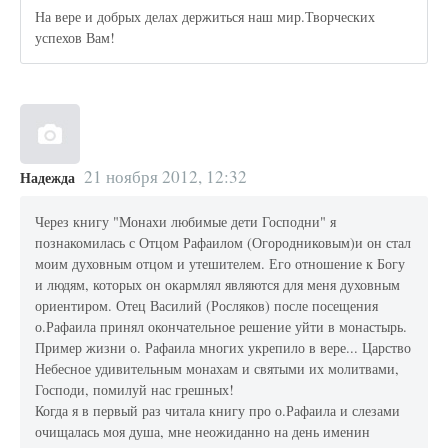
На вере и добрых делах держиться наш мир.Творческих
успехов Вам!
21 ноября 2012, 12:32
Надежда
Через книгу "Монахи любимые дети Господни" я
познакомилась с Отцом Рафаилом (Огородниковым)и он стал
моим духовным отцом и утешителем. Его отношение к Богу
и людям, которых он окармлял являются для меня духовным
ориентиром. Отец Василий (Росляков) после посещения
о.Рафаила принял окончательное решение уйти в монастырь.
Пример жизни о. Рафаила многих укрепило в вере... Царство
Небесное удивительным монахам и святыми их молитвами,
Господи, помилуй нас грешных!
Когда я в первый раз читала книгу про о.Рафаила и слезами
очищалась моя душа, мне неожиданно на день именин