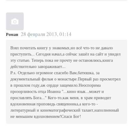
28 февраля 2013, 01:14
Роман
Взял почитать книгу у знакомых,но всё что-то не давало
приступить... Сегодня начал,а сейчас зашёл на сайт и увидел
эту статью. Теперь пока не прочту не остановлюсь,книга
действительно завораживает...
P.s. Отдельно огромное спасибо Вам,батюшка, за
документальный фильм о монастыре.Первый раз просмотрел
в прошлом году,аж сердце защемило.Неоспорима
прозорливость отца Иоанна "...кино язык...может и
прославлять Бога..." Кого-то,как меня, в храм приводит
вдохновенная проповедь священника,а кого-то -
литературный и кинематографический талант,наполненный
не меньшим вдохновением!Спаси Бог!