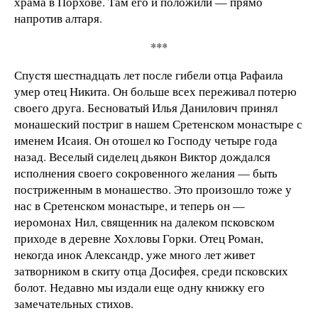
храма в Порхове. Там его и положили — прямо
напротив алтаря.
***
Спустя шестнадцать лет после гибели отца Рафаила
умер отец Никита. Он больше всех переживал потерю
своего друга. Бесноватый Илья Данилович принял
монашеский постриг в нашем Сретенском монастыре с
именем Исаия. Он отошел ко Господу четыре года
назад. Веселый сиделец дьякон Виктор дождался
исполнения своего сокровенного желания — быть
постриженным в монашество. Это произошло тоже у
нас в Сретенском монастыре, и теперь он —
иеромонах Нил, священник на далеком псковском
приходе в деревне Хохловы Горки. Отец Роман,
некогда инок Александр, уже много лет живет
затворником в скиту отца Досифея, среди псковских
болот. Недавно мы издали еще одну книжку его
замечательных стихов.