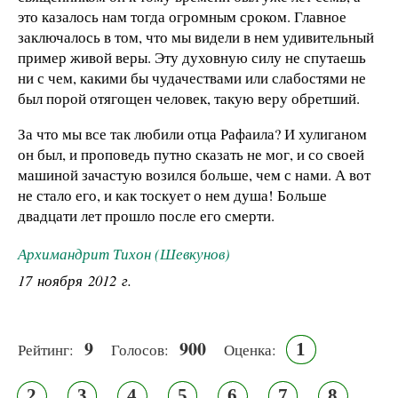
это казалось нам тогда огромным сроком. Главное
заключалось в том, что мы видели в нем удивительный
пример живой веры. Эту духовную силу не спутаешь
ни с чем, какими бы чудачествами или слабостями не
был порой отягощен человек, такую веру обретший.
За что мы все так любили отца Рафаила? И хулиганом
он был, и проповедь путно сказать не мог, и со своей
машиной зачастую возился больше, чем с нами. А вот
не стало его, и как тоскует о нем душа! Больше
двадцати лет прошло после его смерти.
Архимандрит Тихон (Шевкунов)
17 ноября 2012 г.
9
900
1
Рейтинг:
Голосов:
Оценка:
2
3
4
5
6
7
8