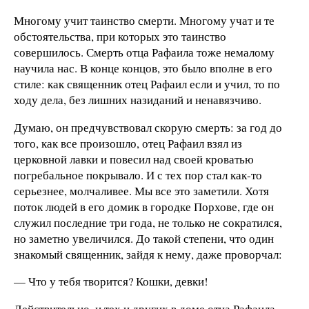
Многому учит таинство смерти. Многому учат и те
обстоятельства, при которых это таинство
совершилось. Смерть отца Рафаила тоже немалому
научила нас. В конце концов, это было вполне в его
стиле: как священник отец Рафаил если и учил, то по
ходу дела, без лишних назиданий и ненавязчиво.
Думаю, он предчувствовал скорую смерть: за год до
того, как все произошло, отец Рафаил взял из
церковной лавки и повесил над своей кроватью
погребальное покрывало. И с тех пор стал как-то
серьезнее, молчаливее. Мы все это заметили. Хотя
поток людей в его домик в городке Порхове, где он
служил последние три года, не только не сократился,
но заметно увеличился. До такой степени, что один
знакомый священник, зайдя к нему, даже проворчал:
— Что у тебя творится? Кошки, девки!
Действительно, и тех и других в доме отца Рафаила