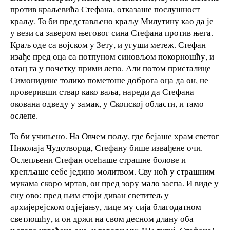
против краљевића Стефана, отказаше послушност
краљу. To би представљено краљу Милутину као да је
у вези са завером његовог сина Стефана против њега.
Краљ оде са војском у Зету, и угуши метеж. Стефан
изађе пред оца са потпуном синовљом покорношћу, и
отац га у почетку прими лепо. Али потом присталице
Симонидине толико пометоше доброга оца да он, не
проверивши ствар како ваља, нареди да Стефана
окована одведу у замак, у Скопској области, и тамо
ослепе.
To би учињено. На Овчем пољу, где бејаше храм светог
Николаја Чудотворца, Стефану бише извађене очи.
Ослепљени Стефан осећаше страшне болове и
крепљаше себе једино молитвом. Сву ноћ у страшним
мукама скоро мртав, он пред зору мало заспа. И виде у
сну ово: пред њим стоји диван светитељ у
архијерејском одјејању, лице му сија благодатном
светлошћу, и он држи на свом десном длану оба