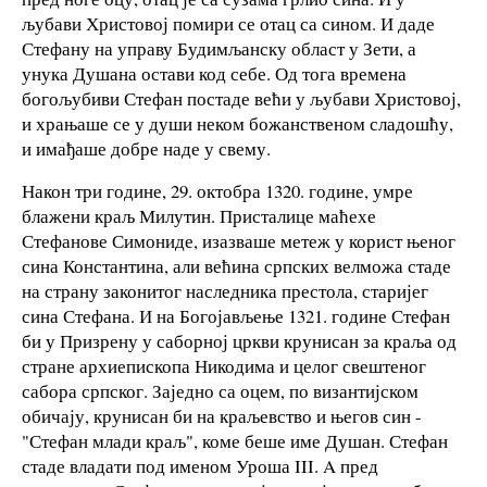
љубави Христовој помири се отац са сином. И даде
Стефану на управу Будимљанску област у Зети, а
унука Душана остави код себе. Од тога времена
богољубиви Стефан постаде већи у љубави Христовој,
и храњаше се у души неком божанственом сладошћу,
и имађаше добре наде у свему.
Након три године, 29. октобра 1320. године, умре
блажени краљ Милутин. Присталице маћехе
Стефанове Симониде, изазваше метеж у корист њеног
сина Константина, али већина српских велможа стаде
на страну законитог наследника престола, старијег
сина Стефана. И на Богојављење 1321. године Стефан
би у Призрену у саборној цркви крунисан за краља од
стране архиепископа Никодима и целог свештеног
сабора српског. Заједно са оцем, по византијском
обичају, крунисан би на краљевство и његов син -
"Стефан млади краљ", коме беше име Душан. Стефан
стаде владати под именом Уроша III. A пред