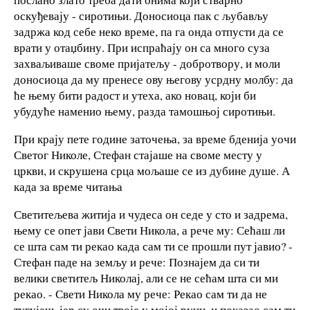
оскуђевају - сиротињи. Доносиоца пак с љубављу
задржа код себе неко време, па га онда отпусти да се
врати у отаџбину. При испраћају он са много суза
захваљиваше своме пријатељу - добротвору, и моли
доносиоца да му пренесе ову његову усрдну молбу: да
ће њему бити радост и утеха, ако новац, који би
убудуће наменио њему, разда тамошњој сиротињи.
При крају пете године заточења, за време бденија уочи
Светог Николе, Стефан стајаше на своме месту у
цркви, и скрушена срца мољаше се из дубине душе. А
када за време читања
Светитељева житија и чудеса он седе у сто и задрема,
њему се опет јави Свети Никола, а рече му: Сећаш ли
се шта сам ти рекао када сам ти се прошли пут јавио? -
Стефан паде на земљу и рече: Познајем да си ти
велики светитељ Николај, али се не сећам шта си ми
рекао. - Свети Никола му рече: Рекао сам ти да не
тугујеш, јер су очи твоје у мојој руци, и показао сам ти