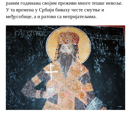
раним годинама својим преживи многе тешке невоље.
У та времена у Србији биваху честе смутње и
међусобице, а и ратови са непријатељима.