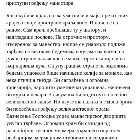
приступи грађењу манастира.
Богољубиви краљ позва уметнике и мајсторе из свих
крајева своје простране краљевине. И поче се са
радом. Сам краљ пребиваше ту у шатору, и
надгледаше послове. На огромном простору,
измереном за манастир, најпре се унаоколо подиже
тврђава са високим бедемима и кулама на њима; са
јужне стране налажаше се манастирска капија, и на
њој највиша кула. Са унутрашње стране на зидовима
бедема унаоколо бише начињене келије за монахе, као
нека птичија гнезда. Би саграђена и огромна
трпезарија, нарочито уметнички украшена. Начињена
би кујна и пекара. За игумана би подигнуто посебно
великољепно здање. Но изузетна пажња и главна брига
би посвећена грађењу величанственог храма
Вазнесења Господња усред манастирског дворишта
унутар тврђаве. Огромни храм би сазидан од
разнобојног тесаног мермера, украшен изврсном
резбаријом, мермерним стубовима и сводовима