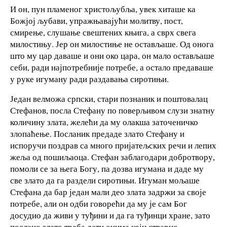
И он, пун пламеног христољубља, увек хиташе ка
Божјој љубави, упражњавајући молитву, пост,
смирење, слушање свештених књига, а сврх свега
милостињу. Јер он милостиње не остављаше. Од онога
што му цар даваше и они око цара, он мало остављаше
себи, ради најпотребније потребе, а остало предаваше
у руке игуману ради раздавања сиротињи.
Један велможа српски, стари познаник и поштовалац
Стефанов, посла Стефану по поверљивом слузи знатну
количину злата, желећи да му олакша заточеничко
злопаћење. Посланик предаде злато Стефану и
испоручи поздрав са много пријатељских речи и лепих
жеља од пошиљаоца. Стефан заблагодари добротвору,
помоли се за њега Богу, па дозва игумана и даде му
све злато да га раздели сиротињи. Игуман мољаше
Стефана да бар један мали део злата задржи за своје
потребе, али он одби говорећи да му је сам Бог
досудио да живи у туђини и да га туђинци хране, зато
послано злато треба дати онима који стварно