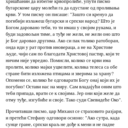
хришћанин да избегне крвопролиће, упути писмо
бугарскоме цару молећи га да одустане од проливања
крви. У том писму он писаше: "Зашто си кренуо да
погибији излажеш бугарски и српски народ? Што је
Богом даровано теби, то ти имаш у својим рукама, и
буди задовољан тиме, а туђе не жели, не жели оно што
је Бог даровао другима. Ако си пак толико ратоборан,
онда иди у рат против иновераца, а не на Христове
људе, чији сам по благодати Христовој пастир, који те
ничим није увредио. Помисли, колико се крви има
пролити, колико мајки уцвелити, колика телеса са обе
стране бити изложена птицама и зверима за храну?
Опомени се, колико ће одговарати Богу онај који их је
погубио! Остави нас на миру. Сам владајући оним што
теби припада, врати се к својима. Јер они који желе да
отму туђе, изгубиће и своје. Тако суди Свевидеће Око".
Прочитавши писмо, цар Михаил се страховито разјари,
и претећи Стефану одговори осионо: "Ако сутра, када
сунце гране, српски краљ не дође к мени и не падне