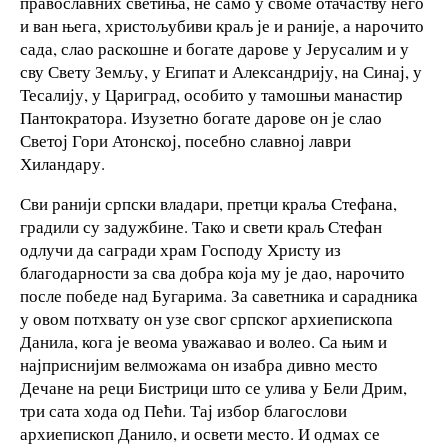
православних светиња, не само у своме отачаству него
и ван њега, христољубиви краљ је и раније, а нарочито
сада, слао раскошне и богате дарове у Јерусалим и у
сву Свету Земљу, у Египат и Александрију, на Синај, у
Тесалију, у Цариград, особито у тамошњи манастир
Пантократора. Изузетно богате дарове он је слао
Светој Гори Атонској, посебно славној лаври
Хиландару.
Сви ранији српски владари, претци краља Стефана,
градили су задужбине. Тако и свети краљ Стефан
одлучи да сагради храм Господу Христу из
благодарности за сва добра која му је дао, нарочито
после победе над Бугарима. За саветника и сарадника
у овом потхвату он узе свог српског архиепископа
Данила, кога је веома уважавао и волео. Са њим и
најприснијим велможама он изабра дивно место
Дечане на реци Бистрици што се улива у Бели Дрим,
три сата хода од Пећи. Тај избор благослови
архиепископ Данило, и освети место. И одмах се