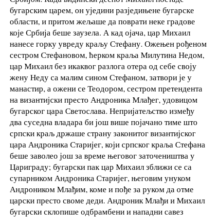
бугарским царем, он уједини разједињене бугарске
области, и притом жељаше да поврати неке градове
које Србија беше заузела. А кад ојача, цар Михаил
нанесе горку увреду краљу Стефану. Ожењен рођеном
сестром Стефановом, ћерком краља Милутина Недом,
цар Михаил без икаквог разлога отера од себе своју
жену Неду са малим сином Стефаном, затвори је у
манастир, а ожени се Теодором, сестром претендента
на византијски престо Андроника Млађег, удовицом
бугарског цара Светослава. Непријатељство између
два суседна владара би још више појачано тиме што
српски краљ држаше страну законитог византијског
цара Андроника Старијег, који српског краља Стефана
беше заволео још за време његовог заточеништва у
Цариграду; бугарски пак цар Михаил зближи се са
супарником Андроника Старијег, његовим унуком
Андроником Млађим, коме и пође за руком да отме
царски престо своме деди. Андроник Млађи и Михаил
бугарски склопише одбрамбени и нападни савез