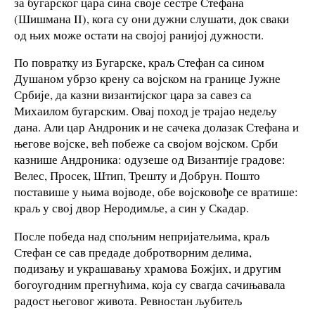
за бугарског цара сина своје сестре Стефана
(Шишмана II), кога су они дужни слушати, док сваки
од њих може остати на својој ранијој дужности.
По повратку из Бугарске, краљ Стефан са сином
Душаном убрзо крену са војском на границе Јужне
Србије, да казни византијског цара за савез са
Михаилом бугарским. Овај поход је трајао недељу
дана. Али цар Андроник и не сачека долазак Стефана и
његове војске, већ побеже са својом војском. Срби
казнише Андроника: одузеше од Византије градове:
Велес, Просек, Штип, Трешту и Добрун. Пошто
поставише у њима војводе, обе војсковође се вратише:
краљ у свој двор Неродимље, а син у Скадар.
После победа над спољним непријатељима, краљ
Стефан се сав предаде добротворним делима,
подизању и украшавању храмова Божјих, и другим
богоугодним прегнућима, која су свагда сачињавала
радост његовог живота. Ревностан љубитељ