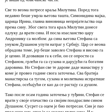
Све то веома потресе краља Милутина. Поред тога
недавно беше умрла његова ташта, Симонидина мајка,
царица Ирина, главна виновница непријатељства оца
према сину. Због свега тога краљ Милутин донесе
одлуку да врати сина. И посла изасланство цару
Андронику са молбом: да сина његова Стефана са
унуком Душаном упути натраг у Србију. Цар се веома
обрадова томе, јер беше заволео Стефана и високо га
је ценио. И дозвавши га к себи, он се опрости са
Стефаном, грлећи га са сузама и дарујући га богатим
даровима. Но Стефан све те дарове даде манастиру у
коме је провео године свога заточења. Сва братија
манастирска са тугом, сузама и молитвама испратише
Стефана, осећајући се као да се растају са душом.
Тако после осам година заточења у туђини, Стефан се
врати у своје отачаство са својим поодраслим сином
Душаном. Сусрет са оцем је био потресан. Син је пао
пред ноге оцу, отац је са сузама грлио сина. И у