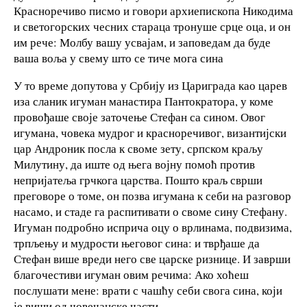
Красноречиво писмо и говори архиепископа Никодима
и светогорских чесних стараца тронуше срце оца, и он
им рече: Молбу вашу усвајам, и заповедам да буде
ваша воља у свему што се тиче мога сина
У то време допутова у Србију из Цариграда као царев
иза сланик игуман манастира Пантократора, у коме
провођаше своје заточење Стефан са сином. Овог
игумана, човека мудрог и красноречивог, византијски
цар Андроник посла к своме зету, српском краљу
Милутину, да иште од њега војну помоћ против
непријатеља грчкога царства. Пошто краљ сврши
преговоре о томе, он позва игумана к себи на разговор
насамо, и стаде га распитивати о своме сину Стефану.
Игуман подробно исприча оцу о врлинама, подвизима,
трпљењу и мудрости његовог сина: и тврђаше да
Стефан више вреди него све царске ризнице. И заврши
благочестиви игуман овим речима: Ако хоћеш
послушати мене: врати с чашћу себи свога сина, који
је виши од човечанске части.