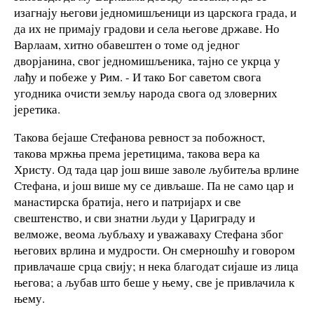
изагнају његови једномишљеници из царскога града, и
да их не примају градови и села његове државе. Но
Варлаам, хитно обавештен о томе од једног
дворјанина, свог једномишљеника, тајно се укрца у
лађу и побеже у Рим. - И тако Бог саветом свога
угодника очисти земљу народа свога од зловерних
јеретика.
Такова бејаше Стефанова ревност за побожност,
такова мржња према јеретицима, такова вера ка
Христу. Од тада цар још више заволе љубитеља врлине
Стефана, и још више му се дивљаше. Па не само цар и
манастирска братија, него и патријарх и све
свештенство, и сви знатни људи у Цариграду и
велможе, веома љубљаху и уважаваху Стефана због
његових врлина и мудрости. Он смерношћу и говором
привлачаше срца свију; н нека благодат сијаше из лица
његова; а љубав што беше у њему, све је привлачила к
њему.