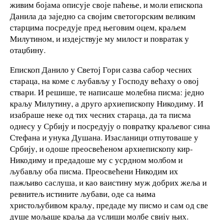
живим бојама описује своје паћење, и моли епископа
Данила да заједно са својим светогорским великим
старцима посредује пред његовим оцем, краљем
Милутином, и издејствује му милост и повратак у
отаџбину.
Епископ Данило у Светој Гори сазва сабор чесних
стараца, на коме с љубављу у Господу већаху о овој
ствари. И решише, те написаше молебна писма: једно
краљу Милутину, а друго архиепископу Никодиму. И
изабраше неке од тих чесних стараца, да та писма
однесу у Србију и посредују о повратку краљевог сина
Стефана и унука Душана. Изасланици отпутоваше у
Србију, и одоше преосвећеном архиепископу кир-
Никодиму и предадоше му с усрдном молбом и
љубављу оба писма. Преосвећени Никодим их
пажљиво саслуша, и као ваистину муж добрих жеља и
ревнитељ истините љубави, оде са њима
христољубивом краљу, предаде му писмо и сам од све
душе мољаше краља да услиши молбе свију њих.