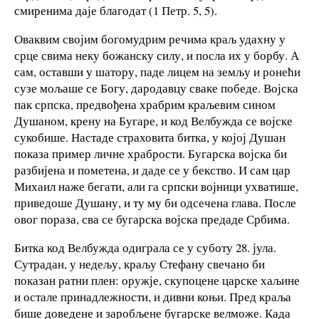
смиренима даје благодат (1 Петр. 5, 5).
Оваквим својим богомудрим речима краљ удахну у
срце свима неку божанску силу, и посла их у борбу. А
сам, оставши у шатору, паде лицем на земљу и ронећи
сузе мољаше се Богу, дародавцу сваке победе. Војска
пак српска, предвођена храбрим краљевим сином
Душаном, крену на Бугаре, и код Велбужда се војске
сукобише. Настаде страховита битка, у којој Душан
показа пример личне храбрости. Бугарска војска би
разбијена и пометена, и даде се у бекство. И сам цар
Михаил наже бегати, али га српски војници ухватише,
приведоше Душану, и ту му би одсечена глава. После
овог пораза, сва се бугарска војска предаде Србима.
Битка код Велбужда одиграла се у суботу 28. јула.
Сутрадан, у недељу, краљу Стефану свечано би
показан ратни плен: оружје, скупоцене царске хаљине
и остале принадлежности, и дивни коњи. Пред краља
бише доведене и заробљене бугарске велможе. Када