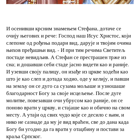
И осенивши крсним знамењем Стефана, дотаче се
очију његових и рече: Господ наш Исус Христос, који
слепоме од рођења подари вид, дарује и твојим очима
њихов пређашњи вид. - И при тим речима Светитељ
постаде невидљив. А Стефан се престрашен трже из
сна; и дошавши себи стаде јасно видети као и раније.
И узевши своју палицу, он изађе из цркве ходећи као
што је као слеп и дотада ходио, оде у келију, и павши
на земљу он се дуго са сузама мољаше и узношаше
благодарност Богу за своје исцељење. После дуге
молитве, повезавши очи убрусом као раније, он се
поново врати у цркву, и стајаше као и обично на свом
месту. А утаји од свих чудо које се десило с њим, и
нико не сазнаде да му је вид враћен, све до дана када
Богу би угодно да га врати у отаџбину и постави за
краља Српског.