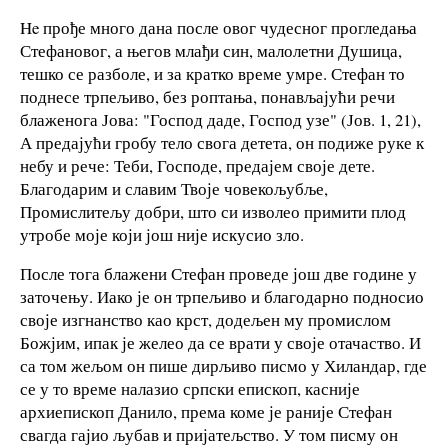
He прође много дана после овог чудесног прогледања
Стефановог, а његов млађи син, малолетни Душица,
тешко се разболе, и за кратко време умре. Стефан то
поднесе трпељиво, без роптања, понављајући речи
блаженога Јова: "Господ даде, Господ узе" (Јов. 1, 21),
А предајући гробу тело свога детета, он подиже руке к
небу и рече: Теби, Господе, предајем своје дете.
Благодарим и славим Твоје човекољубље,
Промислитељу добри, што си изволео примити плод
утробе моје који још није искусио зло.
После тога блажени Стефан проведе још две године у
заточењу. Иако је он трпељиво и благодарно подносио
своје изгнанство као крст, додељен му промислом
Божјим, ипак је желео да се врати у своје отачаство. И
са том жељом он пише дирљиво писмо у Хиландар, где
се у то време налазио српски епископ, касније
архиепископ Данило, према коме је раније Стефан
свагда гајио љубав и пријатељство. У том писму он