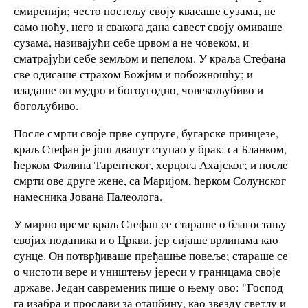
смиренији; често постељу своју квасаше сузама, не
само ноћу, него и свакога дана савест своју омиваше
сузама, називајући себе црвом а не човеком, и
сматрајући себе земљом и пепелом. У краља Стефана
све одисаше страхом Божјим и побожношћу; и
владаше он мудро и богоугодно, човекољубиво и
богољубиво.
После смрти своје прве супруге, бугарске принцезе,
краљ Стефан је још двапут ступао у брак: са Бланком,
ћерком Филипа Тарентског, херцога Ахајског; и после
смрти ове друге жене, са Маријом, ћерком Солунског
намесника Јована Палеолога.
У мирно време краљ Стефан се стараше о благостању
својих поданика и о Цркви, јер сијаше врлинама као
сунце. Он потврђиваше пређашње повеље; стараше се
о чистоти вере и уништењу јереси у границама своје
државе. Један савременик пише о њему ово: "Господ
га изабра и прослави за отаџбину, као звезду светлу и