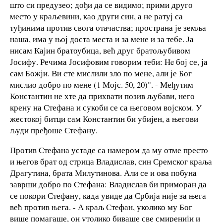
што си предузео; дођи да се видимо; прими друго
место у краљевини, као други син, а не ратуј са
туђинима против свога отачаства; пространа је земља
наша, има у њој доста места и за мене и за тебе. Ја
нисам Кајин братоубица, већ друг братољубивом
Јосифу. Речима Јосифовим говорим теби: He бој се, ја
сам Божји. Ви сте мислили зло по мене, али је Бог
мислио добро по мене (1 Мојс. 50, 20)". - Међутим
Константин не хте да прихвати позив љубави, него
крену на Стефана и сукоби се са његовом војском. У
жестокој битци сам Константин би убијен, а његови
људи пређоше Стефану.
Против Стефана устаде са намером да му отме престо
и његов брат од стрица Владислав, син Сремског краља
Драгутина, брата Милутинова. Али се и ова побуна
заврши добро по Стефана: Владислав би приморан да
се покори Стефану, када увиде да Србија није за њега
већ против њега. - А краљ Стефан, уколико му Бог
више помагаше, он утолико биваше све смиренији и