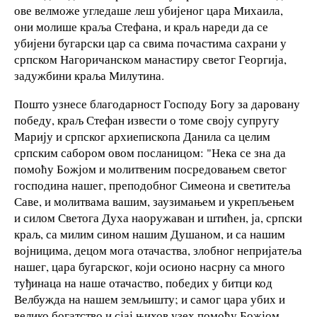
ове велможе угледаше леш убијеног цара Михаила,
они молише краља Стефана, и краљ нареди да се
убијени бугарски цар са свима почастима сахрани у
српском Нагоричанском манастиру светог Георгија,
задужбини краља Милутина.
Пошто узнесе благодарност Господу Богу за даровану
победу, краљ Стефан извести о томе своју супругу
Марију и српског архиепископа Данила са целим
српским сабором овом посланицом: "Нека се зна да
помоћу Божјом и молитвеним посредовањем светог
господина нашег, преподобног Симеона и светитеља
Саве, и молитвама вашим, заузимањем и укрепљењем
и силом Светога Духа наоружаван и штићен, ја, српски
краљ, са милим сином нашим Душаном, и са нашим
војницима, децом мога отачаства, злобног непријатеља
нашег, цара бугарског, који осионо насрну са много
туђинаца на наше отачаство, победих у битци код
Велбужда на нашем земљишту; и самог цара убих и
велико богатство и сјај њихов узех помоћу Божјом.