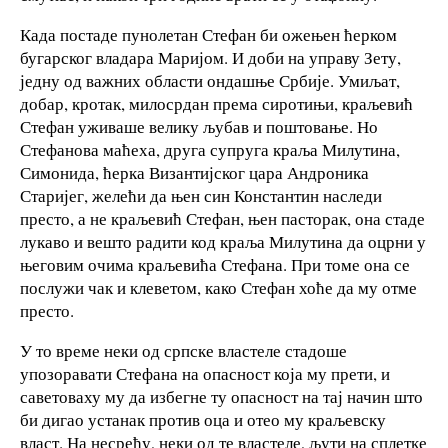
Када постаде пунолетан Стефан би ожењен ћерком
бугарског владара Маријом. И доби на управу Зету,
једну од важних области ондашње Србије. Умиљат,
добар, кротак, милосрдан према сиротињи, краљевић
Стефан уживаше велику љубав и поштовање. Но
Стефанова маћеха, друга супруга краља Милутина,
Симонида, ћерка Византијског цара Андроника
Старијег, желећи да њен син Константин наследи
престо, а не краљевић Стефан, њен пасторак, она стаде
лукаво и вешто радити код краља Милутина да оцрни у
његовим очима краљевића Стефана. При томе она се
послужи чак и клеветом, како Стефан хоће да му отме
престо.
У то време неки од српске властеле стадоше
упозоравати Стефана на опасност која му прети, и
саветоваху му да избегне ту опасност на тај начин што
би дигао устанак против оца и отео му краљевску
власт. На несрећу, неки од те властеле, љути на сплетке