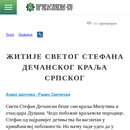
111 просмотров
Tweet
Нравится
ЖИТИЈЕ СВЕТОГ СТЕФАНА
ДЕЧАНСКОГ КРАЉА
СРПСКОГ
Аудио датотека - Радио Светигора
Свети Стефан Дечански беше син краља Милутина и
отац цара Душана. Чедо побожне краљевске породице,
Стефан од најранијег детињства би васпитан у
хришћанској побожности. Но њему паде удео да у