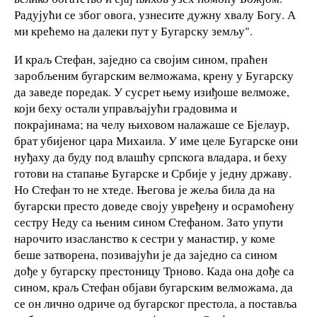
Радујући се због овога, узнесите дужну хвалу Богу. А
ми крећемо на далеки пут у Бугарску земљу".
И краљ Стефан, заједно са својим сином, праћен
заробљеним бугарским велможама, крену у Бугарску
да заведе поредак. У сусрет њему изиђоше велможе,
који беху остали управљајући градовима и
покрајинама; на челу њиховом налажаше се Бјелаур,
брат убијеног цара Михаила. У име целе Бугарске они
нуђаху да буду под влашћу српскога владара, и беху
готови на стапање Бугарске и Србије у једну државу.
Но Стефан то не хтеде. Његова је жеља била да на
бугарски престо доведе своју увређену и осрамоћену
сестру Неду са њеним сином Стефаном. Зато упути
нарочито изасланство к сестри у манастир, у коме
беше затворена, позивајући је да заједно са сином
дође у бугарску престоницу Трново. Када она дође са
сином, краљ Стефан објави бугарским велможама, да
се он лично одриче од бугарског престола, а поставља