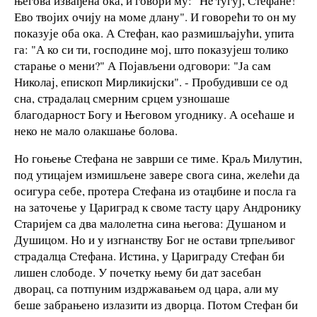
његова извађена ока, и говори му: "He тугуј, Стефане!
Ево твојих очију на моме длану". И говорећи то он му
показује оба ока. А Стефан, као размишљајући, упита
га: "А ко си ти, господине мој, што показујеш толико
старање о мени?" А Појављени одговори: "Ја сам
Николај, епископ Мирликијски". - Пробудивши се од
сна, страдалац смерним срцем узношаше
благодарност Богу и Његовом угоднику. А осећаше и
неко не мало олакшање болова.
Но гоњење Стефана не заврши се тиме. Краљ Милутин,
под утицајем измишљене завере свога сина, желећи да
осигура себе, протера Стефана из отаџбине и посла га
на заточење у Цариград к своме тасту цару Андронику
Старијем са два малолетна сина његова: Душаном и
Душицом. Но и у изгнанству Бог не остави трпељивог
страдалца Стефана. Истина, у Цариграду Стефан би
лишен слободе. У почетку њему би дат засебан
дворац, са потпуним издржавањем од цара, али му
беше забрањено излазити из дворца. Потом Стефан би