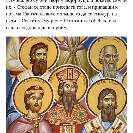
их. - Стефан се стаде присећати тога, и припавши к
ногама Светитељевим, мољаше га да се смилује на
њега. - Светитељ му рече: Што ти тада обећах, ево
сада сам дошао да испуним.