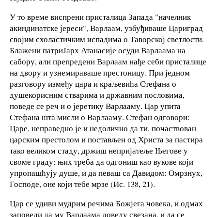
У то време виспрени присталица Запада "начелник
акиндинатске јереси", Варлаам, узбуђиваше Цариград
својим схоластичким испадима о Таворској светлости.
Блажени патриЈарх Атанасије осуди Варлаама на
сабору, али препредени Варлаам нађе себи присталице
на двору и узнемираваше престоницу. При једном
разговору између цара и краљевића Стефана о
душекорисним стварима и државним пословима,
поведе се реч и о јеретику Варлааму. Цар упита
Стефана шта мисли о Варлааму. Стефан одговори:
Царе, неправедно је и недолично да ти, почаствован
царским престолом и постављен од Христа за пастира
тако великом стаду, држиш непријатеље Његове у
своме граду: њих треба да одгониш као вукове који
упропашћују душе, и да певаш са Давидом: Омрзнух,
Господе, оне који тебе мрзе (Ис. 138, 21).
Цар се удиви мудрим речима Божјега човека, и одмах
заповеди да му Варлаама доведу свезана, и да се