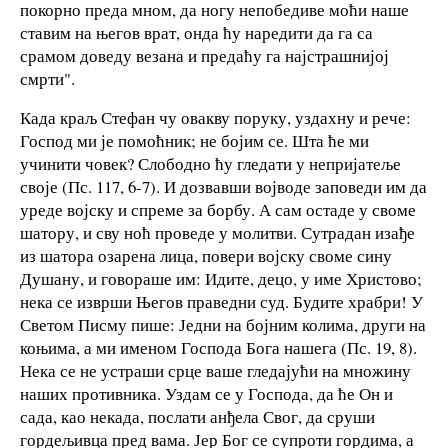
покорно преда мном, да ногу непобедиве моћи наше
ставим на његов врат, онда ћу наредити да га са
срамом доведу везана и предаћу га најстрашнијој
смрти".
Када краљ Стефан чу овакву поруку, уздахну и рече:
Господ ми је помоћник; не бојим се. Шта ће ми
учинити човек? Слободно ћу гледати у непријатеље
своје (Пс. 117, 6-7). И дозвавши војводе заповеди им да
уреде војску и спреме за борбу. А сам остаде у своме
шатору, и сву ноћ проведе у молитви. Сутрадан изађе
из шатора озарена лица, повери војску своме сину
Душану, и говораше им: Идите, децо, у име Христово;
нека се изврши Његов праведни суд. Будите храбри! У
Светом Писму пише: Једни на бојним колима, други на
коњима, а ми именом Господа Бога нашега (Пс. 19, 8).
Нека се не устраши срце ваше гледајући на множину
наших противника. Уздам се у Господа, да ће Он и
сада, као некада, послати анђела Свог, да сруши
гордељивца пред вама. Јер Бог се супроти гордима, а