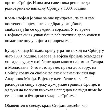
против Србије. И ова два савезника решише да
једновремено нападну Србију у 1330. години.
Краљ Стефан је знао за ове припреме, па се и сам
постепено спремаше за одбрану отаџбине,
снабдевајући се оружјем и војском. У то време
Стефанов син Душан беше већ потпуно зрео човек и
помагаше оцу у војним припремама.
Бугарски цар Михаил крену у ратни поход на Србију у
лето 1330. године. Његова је војска бројала осамдесет
хиљада људи; у њој беше врло много најамних Татара
и Молдована. У то исто време, према договору, на
Србију крену са својом војском и византијски цар
Андроник Млађи. Војска у њега беше мала. Он
распореди своју војску дуж јужне границе Србије, и
одлучи да не чини никакав напад док не види чиме ће
се завршити бугарски судар са Србима.
Обавештен о свему, краљ Стефан, желећи као