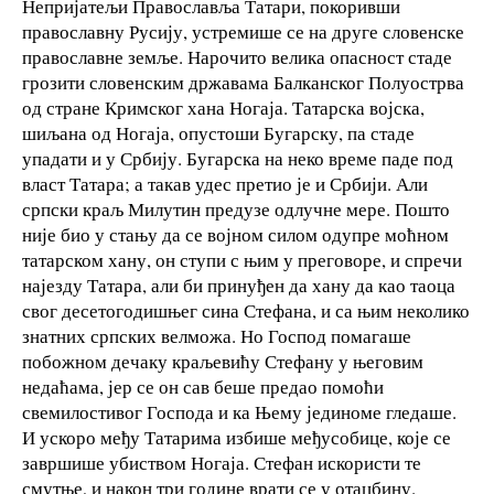
Непријатељи Православља Татари, покоривши
православну Русију, устремише се на друге словенске
православне земље. Нарочито велика опасност стаде
грозити словенским државама Балканског Полуострва
од стране Кримског хана Ногаја. Татарска војска,
шиљана од Ногаја, опустоши Бугарску, па стаде
упадати и у Србију. Бугарска на неко време паде под
власт Татара; а такав удес претио је и Србији. Али
српски краљ Милутин предузе одлучне мере. Пошто
није био у стању да се војном силом одупре моћном
татарском хану, он ступи с њим у преговоре, и спречи
најезду Татара, али би принуђен да хану да као таоца
свог десетогодишњег сина Стефана, и са њим неколико
знатних српских велможа. Но Господ помагаше
побожном дечаку краљевићу Стефану у његовим
недаћама, јер се он сав беше предао помоћи
свемилостивог Господа и ка Њему јединоме гледаше.
И ускоро међу Татарима избише међусобице, које се
завршише убиством Ногаја. Стефан искористи те
смутње, и након три године врати се у отаџбину.