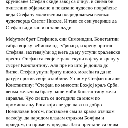
крунисање Стефан скиде завој са очију, и свима би
очигледно објављено и показано чудесно повраћење
вида Стефану молитвеним посредовањем великог
чудотворца Светог Николе. И тако се сви уверише да
Стефан види као и остали људи.
Међутим брат Стефанов, син Симонидин, Конетантин
сабра војску већином од туђинаца, и крену против
Стефана, захтевајући од њега да му уступи храљевски
престо. Стефан са своје стране скупи војску и крену у
сусрет Константину. Али пре но што је дошло до
битке, Стефан упути брату писмо, молећи га да не
ратује против своје отаџбине. У писму Стефан писаше
Константину: "Стефан, по милости Божјој краљ Срба,
веома жељеном брату наше моћи Константину жели
здравље. Чуо си шта се догодило са мном по
промишљању Бога који све удешава на добро.
Помилован Богом, постављен сам за краља отачком
наслеђу, да народом владам страхом Божјим и
правдом, по примеру предака. Зато престани са оним