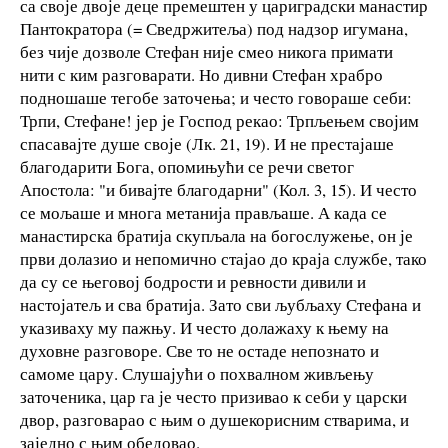
са своје двоје деце премештен у цариградски манастир
Пантократора (= Сведржитеља) под надзор игумана,
без чије дозволе Стефан није смео никога примати
нити с ким разговарати. Но дивни Стефан храбро
подношаше тегобе заточења; и често говораше себи:
Трпи, Стефане! јер је Господ рекао: Трпљењем својим
спасавајте душе своје (Лк. 21, 19). И не престајаше
благодарити Бога, опомињући се речи светог
Апостола: "и бивајте благодарни" (Кол. 3, 15). И често
се мољаше и многа метанија прављаше. А када се
манастирска братија скупљала на богослужење, он је
први долазио и непомично стајао до краја службе, тако
да су се његовој бодрости и ревности дивили и
настојатељ и сва братија. Зато сви љубљаху Стефана и
указиваху му пажњу. И често долажаху к њему на
духовне разговоре. Све то не остаде непознато и
самоме цару. Слушајући о похвалном живљењу
заточеника, цар га је често призивао к себи у царски
двор, разговарао с њим о душекорисним стварима, и
заједно с њим обедовао.