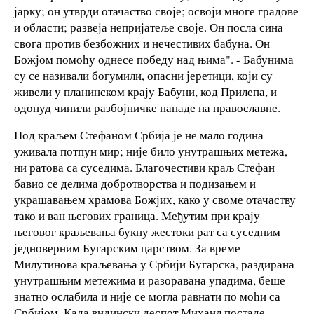
јарку; он утврди отачаство своје; освоји многе градове
и области; развеја непријатеље своје. Он посла сина
свога против безбожних и нечестивих бабуна. Он
Божјом помоћу однесе победу над њима". - Бабунима
су се називали богумили, опасни јеретици, који су
живели у планинском крају Бабуни, код Прилепа, и
одонуд чинили разбојничке нападе на православне.
Под краљем Стефаном Србија је не мало година
уживала потпун мир; није било унутрашњих метежа,
ни ратова са суседима. Благочестиви краљ Стефан
бавио се делима добротворства и подизањем и
украшавањем храмова Божјих, како у своме отачаству
тако и ван његових граница. Међутим при крају
његовог краљевања букну жестоки рат са суседним
једноверним Бугарским царством. За време
Милутинова краљевања у Србији Бугарска, раздирана
унутрашњим метежима и разоравана упадима, беше
знатно ослабила и није се могла равнати по моћи са
Србијом. Када видински деспот Михаил постаде