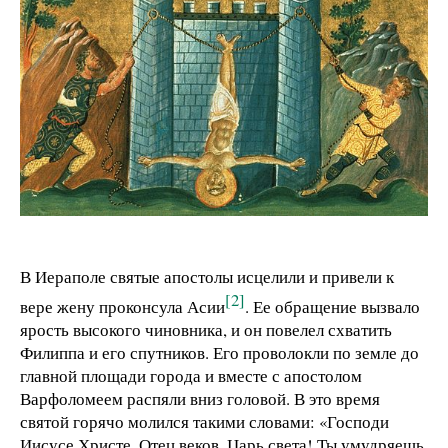
В Иераполе святые апостолы исцелили и привели к
[2]
вере жену проконсула Асии
. Ее обращение вызвало
ярость высокого чиновника, и он повелел схватить
Филиппа и его спутников. Его проволокли по земле до
главной площади города и вместе с апостолом
Варфоломеем распяли вниз головой. В это время
святой горячо молился такими словами: «Господи
Иисусе Христе, Отец веков, Царь света! Ты умудряешь