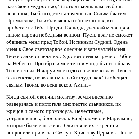
нас Своей мудростью, Ты открываешь нам глубины
познания, Ты благодетельствуешь нас Своим благим
Промыслом, Ты избавляешь от болезни тех, кто
прибегает к Тебе. Приди, Господи, увенчай меня пред
лицом народа победным венцом. Пусть враг не сможет
обвинить меня пред Тобой, Истинным Судией. Одень
меня в Свое светозарное одеяние и запечатлей меня
Твоей славной печатью. Удостой меня встречи с Тобой
на Небесах. Преобрази мое тело и уподобь его образу
Твоей славы. И даруй мне отдохновение в славе Твоего
блаженства, позволив мне войти туда, как Ты обещал
святым Твоим, во веки веков. Аминь».
Когда святой окончил молитву, земля внезапно
разверзлась и поглотила множество язычников, их
жрецов и самого проконсула. Нечестивые,
устрашившись, бросились к Варфоломею и Мариамне,
которые были еще живы. Они сняли их с креста и
попросили принять в Святую Христову Церковь. После