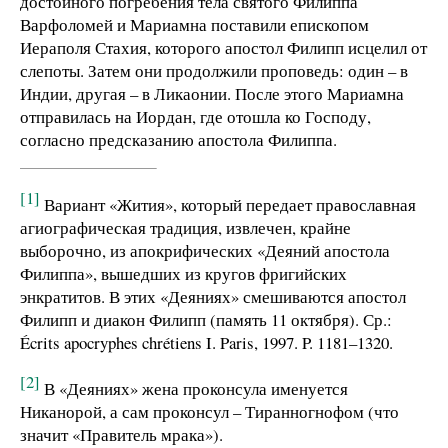
достойного погребения тела святого Филиппа
Варфоломей и Мариамна поставили епископом
Иераполя Стахия, которого апостол Филипп исцелил от
слепоты. Затем они продолжили проповедь: один – в
Индии, другая – в Ликаонии. После этого Мариамна
отправилась на Иордан, где отошла ко Господу,
согласно предсказанию апостола Филиппа.
[1]
Вариант «Жития», который передает православная
агиографическая традиция, извлечен, крайне
выборочно, из апокрифических «Деяний апостола
Филиппа», вышедших из кругов фригийских
энкратитов. В этих «Деяниях» смешиваются апостол
Филипп и диакон Филипп (память 11 октября). Ср.:
Écrits apocryphes chrétiens I. Paris, 1997. P. 1181–1320.
[2]
В «Деяниях» жена проконсула именуется
Никанорой, а сам проконсул – Тиранногнофом (что
значит «Правитель мрака»).