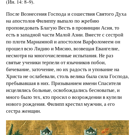
(Ин. 14: 8–9).
После Вознесения Господа и сошествия Святого Духа
на апостолов Филиппу выпало по жребию
проповедовать Благую Весть в провинции Асия, то
есть в западной части Малой Азии. Вместе с сестрой
по плоти Мариамной и апостолом Варфоломеем он
прошел всю Лидию и Мисию, возвещая Евангелие,
несмотря на многочисленные испытания. Не раз
святые ученики терпели от язычников побои,
бичевание, заточение, но их радость и упование на
Христа не ослабевали, столь велика была сила Господа,
пребывавшая в них. Призыванием имени Спасителя
исцелялись больные, освобождались бесноватые, и
много было тех, кто просил о возрождении в купели
нового рождения. Филипп крестил мужчин, а его
сестра женщин.