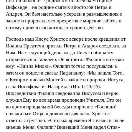
Святой Филипп
родился в галилейском городе
Вифсаиде – на родине святых апостолов Петра и
Андрея. Он был настолько усерден в размышлениях о
законе и пророках, что презрел все мирские заботы и
потому провел всю жизнь, сохранив девство.
Господь наш Иисус Христос вскоре после крещения от
Иоанна Предтечи призвал Петра и Андрея следовать за
Ним. На следующий день, когда Иисус собирался
отправиться в Галилею, Он встретил Филиппа и сказал
ему: «Иди за Мною». Филипп тотчас послушался, а
затем он пошел и сказал Нафанаилу: «Мы нашли Того,
о Котором писали Моисей в законе и пророки, Иисуса,
сына Иосифова, из Назарета» (Ин. 1: 43, 45).
Впоследствии Филипп следовал за Иисусом и верно
служил Ему во все время проповеди Учителя. Это он
во время прощальной беседы попросил: «Господи!
покажи нам Отца, и довольно для нас». Христос
ответил с грустью: «Столько времени Я с вами, и ты не
знаешь Меня, Филипп? Видевший Меня видел Отца»