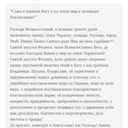
“Слава в вышних Богу и на земли мир,в человецех
благоволение!”
Господи Всемилостивый, в великом трепете души
молитвенно прошу, спаси Украину, пощади, Господи, народ
Твой, Имени Твоего Святаго ради Ими же веси судьбами!!!
Святой апостол Филипп, моли Всемилостивого Бога, да
воссияет благодать Божия и мир на земле Украинской!
Святой апостол Филипп, всею душою своею смиренно
прошу неустанной молитвы твоей к Богу о нас грешных
Владимире, Наталье, Владиславе, об укреплении и
приумножении наших душевных и телесных сил; о
скорейшем восстановлении мира на Украине, мира во всем
мире, о скорейшем восстановлении благоденствия и
благополучия всем людям; об искоренении лютости,
ненависти, враждебности, сребролюбия и ненасытности; о
вразумлении и прозрении творящих зло; о даровании всем
нам духа разума, благочестия и миротворчества, духа
чистоты и правды!
Да простит, помилует и благословит нас Господь! Аминь.