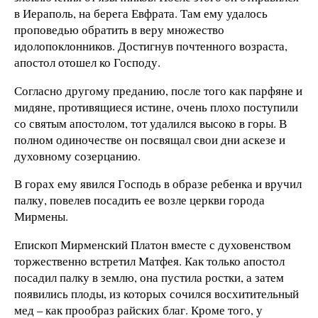
в Иераполь, на берега Евфрата. Там ему удалось
проповедью обратить в веру множество
идолопоклонников. Достигнув почтенного возраста,
апостол отошел ко Господу.
Согласно другому преданию, после того как парфяне и
мидяне, противящиеся истине, очень плохо поступили
со святым апостолом, тот удалился высоко в горы. В
полном одиночестве он посвящал свои дни аскезе и
духовному созерцанию.
В горах ему явился Господь в образе ребенка и вручил
палку, повелев посадить ее возле церкви города
Мирмены.
Епископ Мирменский Платон вместе с духовенством
торжественно встретил Матфея. Как только апостол
посадил палку в землю, она пустила ростки, а затем
появились плоды, из которых сочился восхитительный
мед – как прообраз райских благ. Кроме того, у