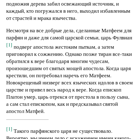
подножия дерева забил освежающий источник, и
каждый, кто погружался в него, выходил избавленным
от страстей и мрака язычества.
Несмотря на все добрые дела, сделанные Матфеем для
парфян и даже для самой царской семьи, царь Фулвиан
[1]
подверг апостола жестоким пыткам, а затем
приговорил к сожжению. Однако позже тиран все-таки
обратился к вере благодаря многим чудесам,
произошедшим от святых мощей апостола. Когда царя
крестили, он потребовал наречь его Матфеем.
Новокрещеный низверг всех языческих идолов в своем
царстве и привел весь народ к вере. Когда епископ
Платон умер, царь отрекся от престола в пользу сына,
а сам стал епископом, как и предсказывал святой
апостол Матфей.
[1]
Такого парфянского царя не существовало.
Вероятно, мы имеем дело с искажением имени какого-