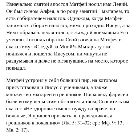
Изначально святой апостол Матфей носил имя Левий.
Он был сыном Алфея, а по роду занятий – мытарем, то
есть собирателем налогов. Однажды, когда Матфей
занимался сбором налогов, мимо проходил Иисус, а за
Ним собралась целая толпа, с жаждой внимавшая Его
учению. Господь обратил Свой взгляд на Матфея и
сказал ему: «Следуй за Мной!» Мытарь тут же
поднялся и пошел за Иисусом, ни минуты не
раздумывая и даже не оглянувшись на место, которое
покидал.
Матфей устроил у себя большой пир, на котором
присутствовал и Иисус с учениками, а также
множество мытарей и грешников. Поскольку фарисеи
были возмущены этим обстоятельством, Спаситель им
сказал: «Не здоровые имеют нужду во враче, но
больные; Я пришел призвать не праведников, а
грешников к покаянию» (Лк. 5: 31–32; ср.: Мф. 9: 13;
Мк. 2: 17).