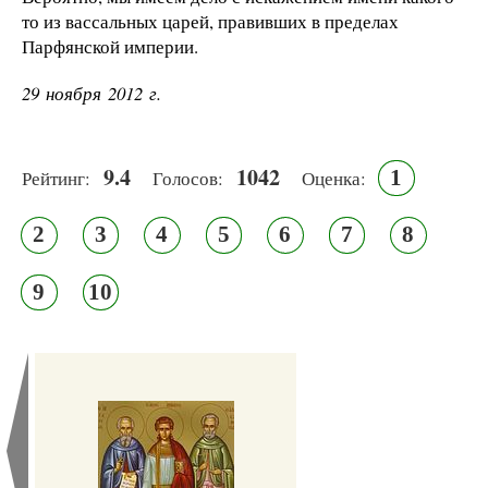
то из вассальных царей, правивших в пределах
Парфянской империи.
29 ноября 2012 г.
9.4
1042
1
Рейтинг:
Голосов:
Оценка:
2
3
4
5
6
7
8
9
10