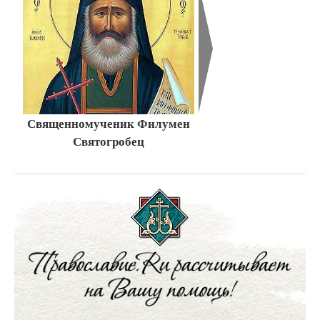
Священномученик Филумен
Святогробец