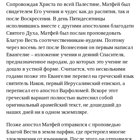
Сопровождая Христа по всей Палестине, Матфей был
свидетелем Его учения и чудес как до распятия, так и
после Воскресения. В день Пятидесятницы
исполнившись вместе с другими апостолами благодати
Святого Духа, Матфей был послан проповедовать
Благую Весть соотечественникам-иудеям. Поэтому
через восемь лет после Вознесения он первым написал
Евангелие – изложение учения и деяний Спасителя,
предназначенное народам, до которых это учение не
дошло в устной форме. Считается, что несколькими
годами позже это Евангелие перевел на греческий язык
святитель Иаков, первый Иерусалимский епископ, а
переписал его апостол Варфоломей. Вскоре этот
греческий вариант полностью вытеснил собой
оригинальный арамейский текст, не дошедший до
наших дней ни в одном экземпляре.
Позже апостол Матфей отправился с проповедью
Благой Вести в земли парфян, где претерпел многие
злоключения от язычников. После этого он отправился