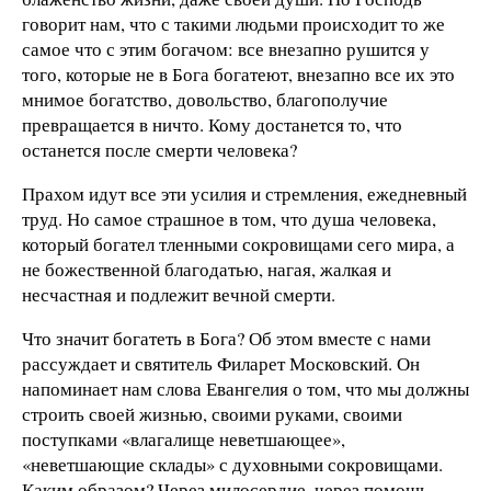
говорит нам, что с такими людьми происходит то же
самое что с этим богачом: все внезапно рушится у
того, которые не в Бога богатеют, внезапно все их это
мнимое богатство, довольство, благополучие
превращается в ничто. Кому достанется то, что
останется после смерти человека?
Прахом идут все эти усилия и стремления, ежедневный
труд. Но самое страшное в том, что душа человека,
который богател тленными сокровищами сего мира, а
не божественной благодатью, нагая, жалкая и
несчастная и подлежит вечной смерти.
Что значит богатеть в Бога? Об этом вместе с нами
рассуждает и святитель Филарет Московский. Он
напоминает нам слова Евангелия о том, что мы должны
строить своей жизнью, своими руками, своими
поступками «влагалище неветшающее»,
«неветшающие склады» с духовными сокровищами.
Каким образом? Через милосердие, через помощь