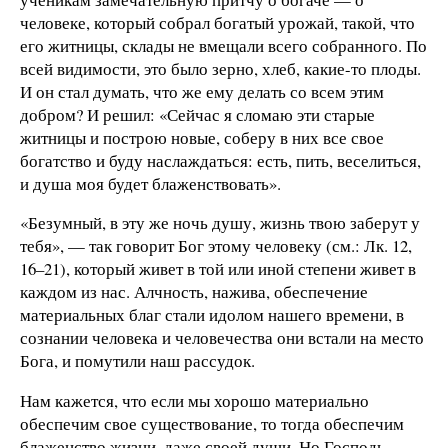
человеке, который собрал богатый урожай, такой, что
его житницы, склады не вмещали всего собранного. По
всей видимости, это было зерно, хлеб, какие-то плоды.
И он стал думать, что же ему делать со всем этим
добром? И решил: «Сейчас я сломаю эти старые
житницы и построю новые, соберу в них все свое
богатство и буду наслаждаться: есть, пить, веселиться,
и душа моя будет блаженствовать».
«Безумный, в эту же ночь душу, жизнь твою заберут у
тебя», — так говорит Бог этому человеку (см.: Лк. 12,
16–21), который живет в той или иной степени живет в
каждом из нас. Алчность, нажива, обеспечение
материальных благ стали идолом нашего времени, в
сознании человека и человечества они встали на место
Бога, и помутили наш рассудок.
Нам кажется, что если мы хорошо материально
обеспечим свое существование, то тогда обеспечим
блаженство жизни, даже своей души. Но Господь